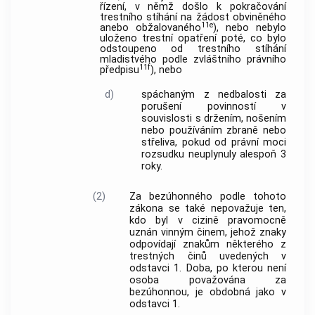
řízení, v němž došlo k pokračování
trestního stíhání na žádost obviněného
11e
anebo obžalovaného
), nebo nebylo
uloženo trestní opatření poté, co bylo
odstoupeno od trestního stíhání
mladistvého podle zvláštního právního
11f
předpisu
), nebo
d)
spáchaným z nedbalosti za
porušení povinností v
souvislosti s držením, nošením
nebo používáním zbraně nebo
střeliva, pokud od právní moci
rozsudku neuplynuly alespoň 3
roky.
(2)
Za bezúhonného podle tohoto
zákona se také nepovažuje ten,
kdo byl v cizině pravomocně
uznán vinným činem, jehož znaky
odpovídají znakům některého z
trestných činů uvedených v
odstavci 1. Doba, po kterou není
osoba považována za
bezúhonnou, je obdobná jako v
odstavci 1.