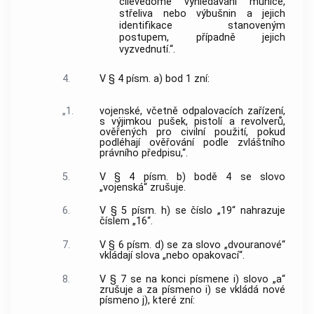
cílevědomé vyhledávání munice,
střeliva nebo výbušnin a jejich
identifikace stanoveným
postupem, případně jejich
vyzvednutí.“.
4.
V § 4 písm. a) bod 1 zní:
„1.
vojenské, včetně odpalovacích zařízení,
s výjimkou pušek, pistolí a revolverů,
ověřených pro civilní použití, pokud
podléhají ověřování podle zvláštního
právního předpisu,“.
5.
V § 4 písm. b) bodě 4 se slovo
„vojenská“ zrušuje.
6.
V § 5 písm. h) se číslo „19“ nahrazuje
číslem „16“.
7.
V § 6 písm. d) se za slovo „dvouranové“
vkládají slova „nebo opakovací“.
8.
V § 7 se na konci písmene i) slovo „a“
zrušuje a za písmeno i) se vkládá nové
písmeno j), které zní: