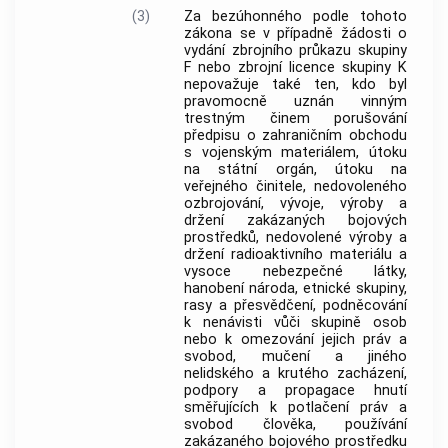
(3)
Za bezúhonného podle tohoto
zákona se v případně žádosti o
vydání zbrojního průkazu skupiny
F nebo zbrojní licence skupiny K
nepovažuje také ten, kdo byl
pravomocně uznán vinným
trestným činem porušování
předpisu o zahraničním obchodu
s vojenským materiálem, útoku
na státní orgán, útoku na
veřejného činitele, nedovoleného
ozbrojování, vývoje, výroby a
držení zakázaných bojových
prostředků, nedovolené výroby a
držení radioaktivního materiálu a
vysoce nebezpečné látky,
hanobení národa, etnické skupiny,
rasy a přesvědčení, podněcování
k nenávisti vůči skupině osob
nebo k omezování jejich práv a
svobod, mučení a jiného
nelidského a krutého zacházení,
podpory a propagace hnutí
směřujících k potlačení práv a
svobod člověka, používání
zakázaného bojového prostředku