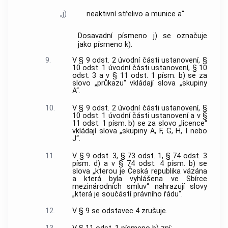
„j)
neaktivní střelivo a munice a“.
Dosavadní písmeno j) se označuje
jako písmeno k).
9.
V § 9 odst. 2 úvodní části ustanovení, §
10 odst. 1 úvodní části ustanovení, § 10
odst. 3 a v § 11 odst. 1 písm. b) se za
slovo „průkazu“ vkládají slova „skupiny
A“.
10.
V § 9 odst. 2 úvodní části ustanovení, §
10 odst. 1 úvodní části ustanovení a v §
11 odst. 1 písm. b) se za slovo „licence“
vkládají slova „skupiny A, F, G, H, I nebo
J“.
11.
V § 9 odst. 3, § 73 odst. 1, § 74 odst. 3
písm. d) a v § 74 odst. 4 písm. b) se
slova „kterou je Česká republika vázána
a která byla vyhlášena ve Sbírce
mezinárodních smluv“ nahrazují slovy
„která je součástí právního řádu“.
12.
V § 9 se odstavec 4 zrušuje.