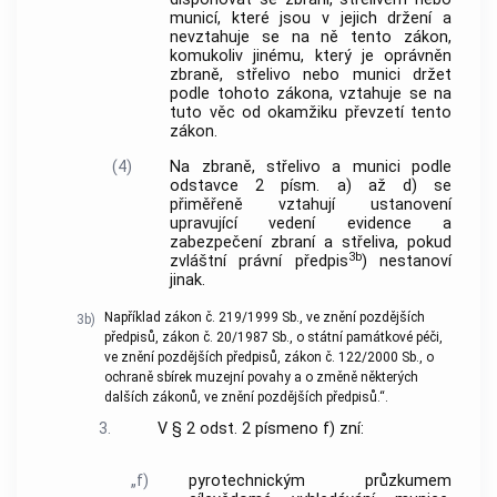
municí, které jsou v jejich držení a
nevztahuje se na ně tento zákon,
komukoliv jinému, který je oprávněn
zbraně, střelivo nebo munici držet
podle tohoto zákona, vztahuje se na
tuto věc od okamžiku převzetí tento
zákon.
(4)
Na zbraně, střelivo a munici podle
odstavce 2 písm. a) až d) se
přiměřeně vztahují ustanovení
upravující vedení evidence a
zabezpečení zbraní a střeliva, pokud
3b
zvláštní právní předpis
) nestanoví
jinak.
Například zákon č. 219/1999 Sb., ve znění pozdějších
3b)
předpisů, zákon č. 20/1987 Sb., o státní památkové péči,
ve znění pozdějších předpisů, zákon č. 122/2000 Sb., o
ochraně sbírek muzejní povahy a o změně některých
dalších zákonů, ve znění pozdějších předpisů.“.
3.
V § 2 odst. 2 písmeno f) zní:
„f)
pyrotechnickým průzkumem