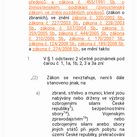
předpisů, a zákona č. 455/1991 Sb., o
živnostenském podnikání (živnostenský
zákon), ve znění pozdějších předpisů,
(zákon o
zbraních), ve znění
zákona č. 320/2002 Sb.
,
zákona č. 227/2003 Sb.
,
zákona č. 228/2003
Sb.
,
zákona č. 537/2004 Sb.
,
zákona č.
359/2005 Sb.
,
zákona č. 444/2005 Sb.
,
zákona
č. 310/2006 Sb.
,
zákona č. 170/2007 Sb.
,
zákona č. 124/2008 Sb.
,
zákona č. 189/2008 Sb.
a
zákona č. 274/2008 Sb.
, se mění takto:
1.
V § 1 odstavec 2 včetně poznámek pod
čarou č. 1, 1a, 1b, 2, 3 a 3a zní:
„(2)
Zákon se nevztahuje, není-li dále
stanoveno jinak, na
a)
zbraně, střelivo a munici, které jsou
nabývány nebo drženy ve výzbroji
ozbrojenými silami České
1
republiky
), bezpečnostními
1a
sbory
), Vojenským
1b
zpravodajstvím
) nebo
ozbrojenými silami anebo sbory
jiných států při jejich pobytu na
území České republiky, překračování