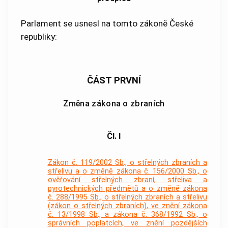
Parlament se usnesl na tomto zákoně České
republiky:
ČÁST PRVNÍ
Změna zákona o zbraních
Čl. I
Zákon č. 119/2002 Sb., o střelných zbraních a
střelivu a o změně zákona č. 156/2000 Sb., o
ověřování střelných zbraní, střeliva a
pyrotechnických předmětů a o změně zákona
č. 288/1995 Sb., o střelných zbraních a střelivu
(zákon o střelných zbraních), ve znění zákona
č. 13/1998 Sb., a zákona č. 368/1992 Sb., o
správních poplatcích, ve znění pozdějších