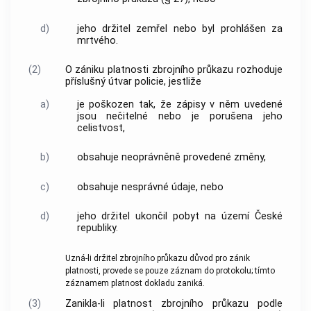
d)
jeho držitel zemřel nebo byl prohlášen za
mrtvého.
(2)
O zániku platnosti zbrojního průkazu rozhoduje
příslušný útvar policie, jestliže
a)
je poškozen tak, že zápisy v něm uvedené
jsou nečitelné nebo je porušena jeho
celistvost,
b)
obsahuje neoprávněně provedené změny,
c)
obsahuje nesprávné údaje, nebo
d)
jeho držitel ukončil pobyt na území České
republiky.
Uzná-li držitel zbrojního průkazu důvod pro zánik
platnosti, provede se pouze záznam do protokolu; tímto
záznamem platnost dokladu zaniká.
(3)
Zanikla-li platnost zbrojního průkazu podle