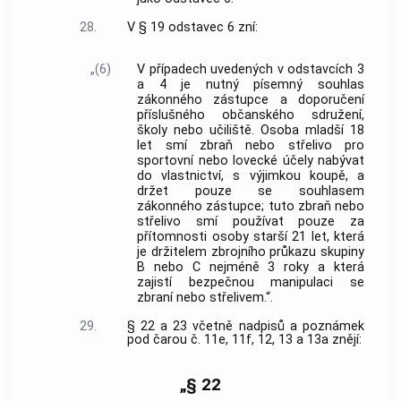
28.
V § 19 odstavec 6 zní:
„(6)
V případech uvedených v odstavcích 3
a 4 je nutný písemný souhlas
zákonného zástupce a doporučení
příslušného občanského sdružení,
školy nebo učiliště. Osoba mladší 18
let smí zbraň nebo střelivo pro
sportovní nebo lovecké účely nabývat
do vlastnictví, s výjimkou koupě, a
držet pouze se souhlasem
zákonného zástupce; tuto zbraň nebo
střelivo smí používat pouze za
přítomnosti osoby starší 21 let, která
je držitelem zbrojního průkazu skupiny
B nebo C nejméně 3 roky a která
zajistí bezpečnou manipulaci se
zbraní nebo střelivem.“.
29.
§ 22 a 23 včetně nadpisů a poznámek
pod čarou č. 11e, 11f, 12, 13 a 13a znějí:
„§ 22