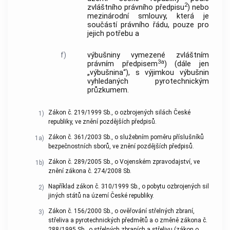
2
zvláštního právního předpisu
) nebo
mezinárodní smlouvy, která je
součástí právního řádu, pouze pro
jejich potřebu a
f)
výbušniny vymezené zvláštním
3a
právním předpisem
) (dále jen
„výbušnina“), s výjimkou výbušnin
vyhledaných pyrotechnickým
průzkumem.
Zákon č. 219/1999 Sb., o ozbrojených silách České
1)
republiky, ve znění pozdějších předpisů.
Zákon č. 361/2003 Sb., o služebním poměru příslušníků
1a)
bezpečnostních sborů, ve znění pozdějších předpisů.
Zákon č. 289/2005 Sb., o Vojenském zpravodajství, ve
1b)
znění zákona č. 274/2008 Sb.
Například zákon č. 310/1999 Sb., o pobytu ozbrojených sil
2)
jiných států na území České republiky.
Zákon č. 156/2000 Sb., o ověřování střelných zbraní,
3)
střeliva a pyrotechnických předmětů a o změně zákona č.
288/1995 Sb., o střelných zbraních a střelivu (zákon o