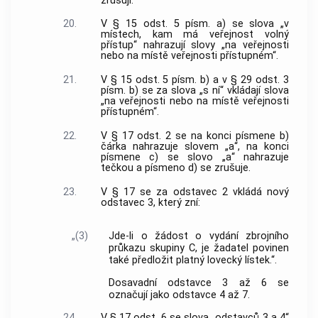
zrušují.
20.
V § 15 odst. 5 písm. a) se slova „v
místech, kam má veřejnost volný
přístup“ nahrazují slovy „na veřejnosti
nebo na místě veřejnosti přístupném“.
21.
V § 15 odst. 5 písm. b) a v § 29 odst. 3
písm. b) se za slova „s ní“ vkládají slova
„na veřejnosti nebo na místě veřejnosti
přístupném“.
22.
V § 17 odst. 2 se na konci písmene b)
čárka nahrazuje slovem „a“, na konci
písmene c) se slovo „a“ nahrazuje
tečkou a písmeno d) se zrušuje.
23.
V § 17 se za odstavec 2 vkládá nový
odstavec 3, který zní:
„(3)
Jde-li o žádost o vydání zbrojního
průkazu skupiny C, je žadatel povinen
také předložit platný lovecký lístek.“.
Dosavadní odstavce 3 až 6 se
označují jako odstavce 4 až 7.
24.
V § 17 odst. 6 se slova „odstavců 3 a 4“