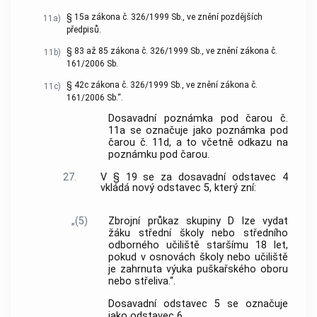
§ 15a zákona č. 326/1999 Sb., ve znění pozdějších
11a)
předpisů.
§ 83 až 85 zákona č. 326/1999 Sb., ve znění zákona č.
11b)
161/2006 Sb.
§ 42c zákona č. 326/1999 Sb., ve znění zákona č.
11c)
161/2006 Sb.“.
Dosavadní poznámka pod čarou č.
11a se označuje jako poznámka pod
čarou č. 11d, a to včetně odkazu na
poznámku pod čarou.
27.
V § 19 se za dosavadní odstavec 4
vkládá nový odstavec 5, který zní:
„(5)
Zbrojní průkaz skupiny D lze vydat
žáku střední školy nebo středního
odborného učiliště staršímu 18 let,
pokud v osnovách školy nebo učiliště
je zahrnuta výuka puškařského oboru
nebo střeliva.“.
Dosavadní odstavec 5 se označuje
jako odstavec 6.