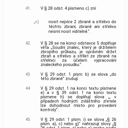
41.
V § 28 odst. 4 písmeno c) zní:
„c)
nosit nejvíce 2 zbraně a střelivo do
těchto zbraní; zbraně ani střelivo
nesmí nosit viditelně.“.
42.
V § 28 se na konci odstavce 5 doplňuje
věta „Soudní znalec, který je držitelem
zbrojního průkazu, je oprávněn držet
zbraň a střelivo a střílet ze zbraně na
střelnici za účelem vypracování
znaleckého posudku.“.
43.
V § 29 odst. 1 písm. b) se slova „do
této zbraně“ zrušují.
44.
V § 29 odst. 1 na konci textu písmene
e) a v § 39 odst. 1 na konci textu
písmene h) se doplňují slova „, v
případech hodných zvláštního zřetele
lze dohodnout místo pro provedení
kontroly“.
45.
V § 29 odst. 1 písm. i) se slova „§ 26
písm. a), c) nebo g)“ nahrazují slovy „§