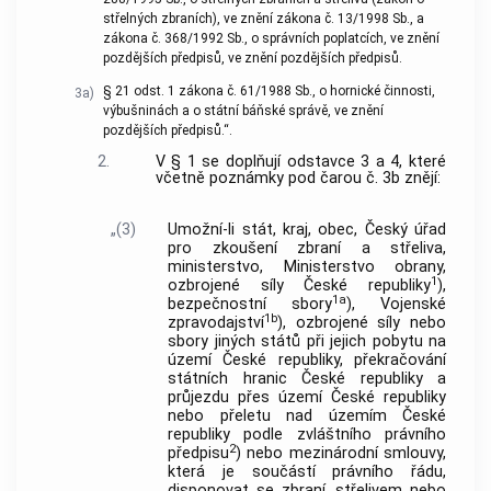
střelných zbraních), ve znění zákona č. 13/1998 Sb., a
zákona č. 368/1992 Sb., o správních poplatcích, ve znění
pozdějších předpisů, ve znění pozdějších předpisů.
§ 21 odst. 1 zákona č. 61/1988 Sb., o hornické činnosti,
3a)
výbušninách a o státní báňské správě, ve znění
pozdějších předpisů.“.
2.
V § 1 se doplňují odstavce 3 a 4, které
včetně poznámky pod čarou č. 3b znějí:
„(3)
Umožní-li stát, kraj, obec, Český úřad
pro zkoušení zbraní a střeliva,
ministerstvo, Ministerstvo obrany,
1
ozbrojené síly České republiky
),
1a
bezpečnostní sbory
), Vojenské
1b
zpravodajství
), ozbrojené síly nebo
sbory jiných států při jejich pobytu na
území České republiky, překračování
státních hranic České republiky a
průjezdu přes území České republiky
nebo přeletu nad územím České
republiky podle zvláštního právního
2
předpisu
) nebo mezinárodní smlouvy,
která je součástí právního řádu,
disponovat se zbraní, střelivem nebo