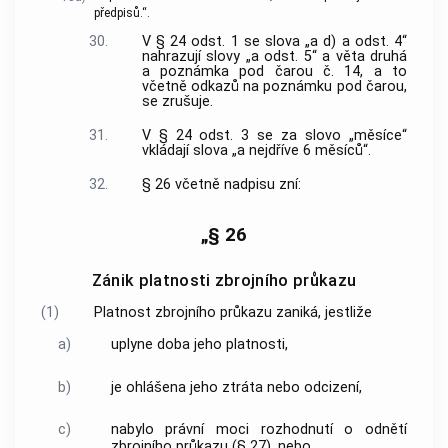
předpisů.“.
30.
V § 24 odst. 1 se slova „a d) a odst. 4“
nahrazují slovy „a odst. 5“ a věta druhá
a poznámka pod čarou č. 14, a to
včetně odkazů na poznámku pod čarou,
se zrušuje.
31.
V § 24 odst. 3 se za slovo „měsíce“
vkládají slova „a nejdříve 6 měsíců“.
32.
§ 26 včetně nadpisu zní:
„§ 26
Zánik platnosti zbrojního průkazu
(1)
Platnost zbrojního průkazu zaniká, jestliže
a)
uplyne doba jeho platnosti,
b)
je ohlášena jeho ztráta nebo odcizení,
c)
nabylo právní moci rozhodnutí o odnětí
zbrojního průkazu (§ 27), nebo