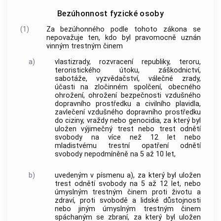
Bezúhonnost fyzické osoby
(1)
Za bezúhonného podle tohoto zákona se
nepovažuje ten, kdo byl pravomocně uznán
vinným trestným činem
a)
vlastizrady, rozvracení republiky, teroru,
teroristického útoku, záškodnictví,
sabotáže, vyzvědačství, válečné zrady,
účasti na zločinném spolčení, obecného
ohrožení, ohrožení bezpečnosti vzdušného
dopravního prostředku a civilního plavidla,
zavlečení vzdušného dopravního prostředku
do ciziny, vraždy nebo genocidia, za který byl
uložen výjimečný trest nebo trest odnětí
svobody na více než 12 let nebo
mladistvému trestní opatření odnětí
svobody nepodmíněně na 5 až 10 let,
b)
uvedeným v písmenu a), za který byl uložen
trest odnětí svobody na 5 až 12 let, nebo
úmyslným trestným činem proti životu a
zdraví, proti svobodě a lidské důstojnosti
nebo jiným úmyslným trestným činem
spáchaným se zbraní, za který byl uložen