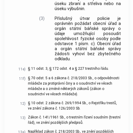
úseku zbraní a střeliva nebo na
úseku výbušnin.
(3)
Příslušný útvar policie je
oprávněn požádat obecní úřad a
orgán státní báňské správy o
údaje umožňující posoudit
spolehlivost fyzické osoby podle
odstavce 1 písm. c). Obecní úřad
a orgán státní báňské správy
žádosti vyhoví bez zbytečného
odkladu.
§ 11 odst. 3, § 172 odst. 4 a § 227 trestního řádu.
11e)
§ 70 odst. 5 a 6 zákona č. 218/2003 Sb., o odpovědnosti
11f)
mládeže za protiprávní činy a o soudnictví ve věcech
mládeže a o změně některých zákonů (zákon o
soudnictví ve věcech mládeže).
§ 10 odst. 2 zákona č. 269/1994 Sb., o Rejstříku trestů,
12)
ve znění zákona č. 126/2003 Sb.
Zákon č. 141/1961 Sb., o trestním řízení soudním (trestní
13)
řád), ve znění pozdějších předpisů.
Například zákon č. 218/2003 Sb., ve znění pozdějších
13a)