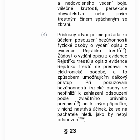
a nedovoleného vedení boje,
válečné krutosti, persekuce
obyvatelstva nebo jiným
trestným činem spáchaným se
zbraní.
(4)
Příslušný útvar policie požádá za
účelem posouzení bezúhonnosti
fyzické osoby o vydání opisu z
12
evidence Rejstříku trestů
).
Žádost o vydání opisu z evidence
Rejstříku trestů a opis z evidence
Rejstříku trestů se předávají v
elektronické podobě, a to
způsobem umožňujícím dálkový
přístup. Při posuzování
bezúhonnosti fyzické osoby se
nepřihlíží k zahlazení odsouzení
podle zvláštního právního
13
předpisu
) ani k jiným případům,
v nichž nastává účinek, že se na
pachatele hledí, jako by nebyl
13a
odsouzen
).
§ 23