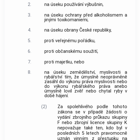
2.
na úseku používání výbušnin,
3.
na úseku ochrany před alkoholismem a
jinými toxikomaniemi,
4.
na úseku obrany České republiky,
5.
proti veřejnému pořádku,
6.
proti občanskému soužití,
7.
proti majetku, nebo
8.
na úseku zemědělství, myslivosti a
rybářství tím, že úmyslně neoprávněně
zasáhl do výkonu práva myslivosti nebo
do výkonu rybářského práva anebo
úmyslně lovil zvěř nebo chytal ryby v
době hájení.
(2)
Za spolehlivého podle tohoto
zákona se v případě žádosti o
vydání zbrojního průkazu skupiny
F nebo zbrojní licence skupiny K
nepovažuje také ten, kdo byl v
posledních 5 letech pravomocně
uznán vinným z přestupku na