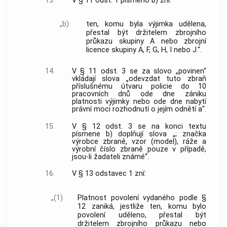
13.
V § 11 odst. 1 písmeno b) zní:
„b)
ten, komu byla výjimka udělena,
přestal být držitelem zbrojního
průkazu skupiny A nebo zbrojní
licence skupiny A, F, G, H, I nebo J.“.
14.
V § 11 odst. 3 se za slovo „povinen“
vkládají slova „odevzdat tuto zbraň
příslušnému útvaru policie do 10
pracovních dnů ode dne zániku
platnosti výjimky nebo ode dne nabytí
právní moci rozhodnutí o jejím odnětí a“.
15.
V § 12 odst. 3 se na konci textu
písmene b) doplňují slova „; značka
výrobce zbraně, vzor (model), ráže a
výrobní číslo zbraně pouze v případě,
jsou-li žadateli známé“.
16.
V § 13 odstavec 1 zní:
„(1)
Platnost povolení vydaného podle §
12 zaniká, jestliže ten, komu bylo
povolení uděleno, přestal být
držitelem zbrojního průkazu nebo