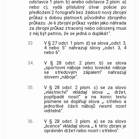
odstavce 1 písm. b) anebo odstavce 2 písm. a)
nebo c), vydá příslušný útvar policie po
předložení 2 fotografií bez žádosti nový zbrojní
průkaz s dobou platnosti původního zbrojního
průkazu. Je-li zbrojní průkaz vydán jako náhrada
za zbrojní průkaz ztracený nebo odcizený, musí
z něj být patrno, že se jedná o duplikát.“.
33.
V § 27 odst. 1 písm. d) se slova „odst. 3,
4 nebo 5“ nahrazují slovy „odst. 3, 4
nebo 6“.
34.
V § 28 odst. 2 písm. b) se slova
„sportovní náboje nebo lovecké náboje
se středovým zápalem“ nahrazují
slovem „náboje“.
35.
V § 28 odst. 2 písm. c) se za slovo
„vlastnictví“ vkládají slova „, držet,
popřípadě nosit“ a na konci textu
písmene se doplňují slova „; střelivo a
jednotlivé části nábojů nesmí nosit
viditelně“.
36.
V § 28 odst. 3 písm. a) se za slovo
„licence“ vkládají slova „; k této zbrani je
oprávněn držet nebo nosit i střelivo“.