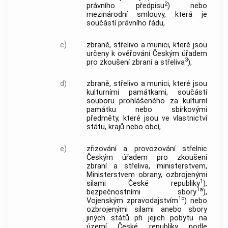
2
právního předpisu
) nebo
mezinárodní smlouvy, která je
součástí právního řádu,
c)
zbraně, střelivo a munici, které jsou
určeny k ověřování Českým úřadem
3
pro zkoušení zbraní a střeliva
),
d)
zbraně, střelivo a munici, které jsou
kulturními památkami, součástí
souboru prohlášeného za kulturní
památku nebo sbírkovými
předměty, které jsou ve vlastnictví
státu, krajů nebo obcí,
e)
zřizování a provozování střelnic
Českým úřadem pro zkoušení
zbraní a střeliva, ministerstvem,
Ministerstvem obrany, ozbrojenými
1
silami České republiky
),
1a
bezpečnostními sbory
),
1b
Vojenským zpravodajstvím
) nebo
ozbrojenými silami anebo sbory
jiných států při jejich pobytu na
území České republiky podle