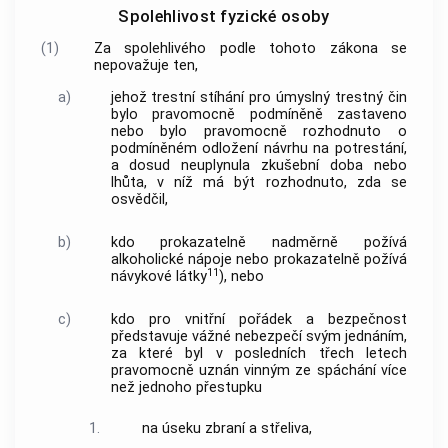
Spolehlivost fyzické osoby
(1)
Za spolehlivého podle tohoto zákona se
nepovažuje ten,
a)
jehož trestní stíhání pro úmyslný trestný čin
bylo pravomocně podmíněně zastaveno
nebo bylo pravomocně rozhodnuto o
podmíněném odložení návrhu na potrestání,
a dosud neuplynula zkušební doba nebo
lhůta, v níž má být rozhodnuto, zda se
osvědčil,
b)
kdo prokazatelně nadměrně požívá
alkoholické nápoje nebo prokazatelně požívá
11
návykové látky
), nebo
c)
kdo pro vnitřní pořádek a bezpečnost
představuje vážné nebezpečí svým jednáním,
za které byl v posledních třech letech
pravomocně uznán vinným ze spáchání více
než jednoho přestupku
1.
na úseku zbraní a střeliva,