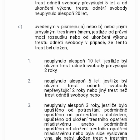
trest odnětí svobody převyšující 5 let a od
ukončení výkonu trestu odnětí svobody
neuplynulo alespoň 20 let,
c)
uvedeným v písmenu a) nebo b) nebo jiným
úmyslným trestným činem, jestliže od právní
moci rozsudku nebo od ukončení výkonu
trestu odnětí svobody v případě, že tento
trest byl uložen,
1.
neuplynulo alespoň 10 let, jestliže byl
uložen trest odnětí svobody převyšující
2 roky,
2.
neuplynulo alespoň 5 let, jestliže byl
uložen trest odnětí svobody
nepřevyšující 2 roky nebo jiný trest než
trest odnětí svobody, nebo
3.
neuplynuly alespoň 3 roky, jestliže bylo
upuštěno od potrestání, podmíněně
upuštěno od potrestání s dohledem,
upuštěno od uložení trestního opatření
mladistvému anebo podmíněně
upuštěno od uložení trestního opatření
mladistvému nebo byla sice vyslovena
vina, ale nebyl uložen trest v trestním