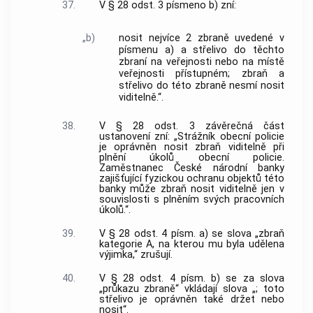
37.
V § 28 odst. 3 písmeno b) zní:
„b)
nosit nejvíce 2 zbraně uvedené v
písmenu a) a střelivo do těchto
zbraní na veřejnosti nebo na místě
veřejnosti přístupném; zbraň a
střelivo do této zbraně nesmí nosit
viditelně.“.
38.
V § 28 odst. 3 závěrečná část
ustanovení zní: „Strážník obecní policie
je oprávněn nosit zbraň viditelně při
plnění úkolů obecní policie.
Zaměstnanec České národní banky
zajišťující fyzickou ochranu objektů této
banky může zbraň nosit viditelně jen v
souvislosti s plněním svých pracovních
úkolů.“.
39.
V § 28 odst. 4 písm. a) se slova „zbraň
kategorie A, na kterou mu byla udělena
výjimka,“ zrušují.
40.
V § 28 odst. 4 písm. b) se za slova
„průkazu zbraně“ vkládají slova „; toto
střelivo je oprávněn také držet nebo
nosit“.