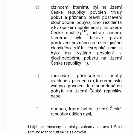
d)
cizincem, kterému byl na území
České republiky povolen trvalý
pobyt a přiznáno právní postavení
dlouhodobě pobývajícího rezidenta
v Evropském společenství na území
11b
České republiky
), nebo cizincem,
kterému bylo takové právní
postavení přiznáno na území jiného
členského státu Evropské unie a
bylo mu vydáno povolení k
dlouhodobému pobytu na území
11c
České republiky
),
e)
rodinným příslušníkem osoby
uvedené v písmenu d), kterému bylo
vydáno povolení k dlouhodobému
pobytu na území České republiky,
nebo
f)
osobou, které byl na území České
republiky udělen azyl,
i když splní všechny podmínky uvedené v odstavci 1. Proti
tomuto rozhodnutí se nelze odvolat.