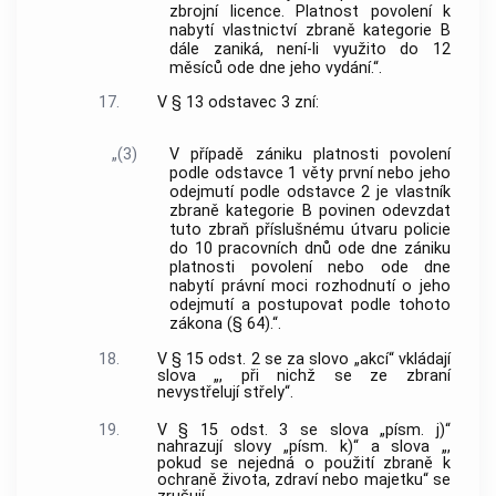
zbrojní licence. Platnost povolení k
nabytí vlastnictví zbraně kategorie B
dále zaniká, není-li využito do 12
měsíců ode dne jeho vydání.“.
17.
V § 13 odstavec 3 zní:
„(3)
V případě zániku platnosti povolení
podle odstavce 1 věty první nebo jeho
odejmutí podle odstavce 2 je vlastník
zbraně kategorie B povinen odevzdat
tuto zbraň příslušnému útvaru policie
do 10 pracovních dnů ode dne zániku
platnosti povolení nebo ode dne
nabytí právní moci rozhodnutí o jeho
odejmutí a postupovat podle tohoto
zákona (§ 64).“.
18.
V § 15 odst. 2 se za slovo „akcí“ vkládají
slova „, při nichž se ze zbraní
nevystřelují střely“.
19.
V § 15 odst. 3 se slova „písm. j)“
nahrazují slovy „písm. k)“ a slova „,
pokud se nejedná o použití zbraně k
ochraně života, zdraví nebo majetku“ se