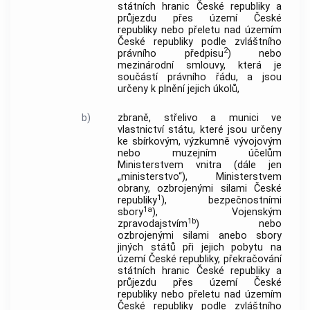
státních hranic České republiky a
průjezdu přes území České
republiky nebo přeletu nad územím
České republiky podle zvláštního
2
právního předpisu
) nebo
mezinárodní smlouvy, která je
součástí právního řádu, a jsou
určeny k plnění jejich úkolů,
b)
zbraně, střelivo a munici ve
vlastnictví státu, které jsou určeny
ke sbírkovým, výzkumně vývojovým
nebo muzejním účelům
Ministerstvem vnitra (dále jen
„ministerstvo“), Ministerstvem
obrany, ozbrojenými silami České
1
republiky
), bezpečnostními
1a
sbory
), Vojenským
1b
zpravodajstvím
) nebo
ozbrojenými silami anebo sbory
jiných států při jejich pobytu na
území České republiky, překračování
státních hranic České republiky a
průjezdu přes území České
republiky nebo přeletu nad územím
České republiky podle zvláštního