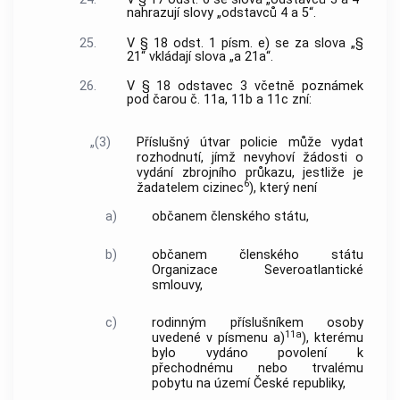
nahrazují slovy „odstavců 4 a 5“.
25.
V § 18 odst. 1 písm. e) se za slova „§
21“ vkládají slova „a 21a“.
26.
V § 18 odstavec 3 včetně poznámek
pod čarou č. 11a, 11b a 11c zní:
„(3)
Příslušný útvar policie může vydat
rozhodnutí, jímž nevyhoví žádosti o
vydání zbrojního průkazu, jestliže je
6
žadatelem cizinec
), který není
a)
občanem členského státu,
b)
občanem členského státu
Organizace Severoatlantické
smlouvy,
c)
rodinným příslušníkem osoby
11a
uvedené v písmenu a)
), kterému
bylo vydáno povolení k
přechodnému nebo trvalému
pobytu na území České republiky,