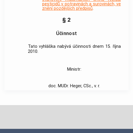
pesticidů v potravinách a surovinách, ve
znění pozdějších předpisů
.
§ 2
Účinnost
Tato vyhláška nabývá účinnosti dnem 15. října
2010.
Ministr:
doc. MUDr. Heger, CSc., v. r.