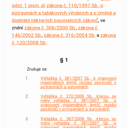
odst. 1 písm. a)
zákona č. 110/1997 Sb., o
potravinách a tabákových výrobcích a o změně a
doplnění některých souvisejících zákonů
, ve
znění
zákona č. 306/2000 Sb.
,
zákona č.
146/2002 Sb.
,
zákona č. 316/2004 Sb.
a
zákona
č. 120/2008 Sb.
:
§ 1
Zrušuje se:
1.
Vyhláška č. 381/2007 Sb., o stanovení
maximálních limitů reziduí pesticidů v
potravinách a surovinách
.
2.
Vyhláška č. 272/2008 Sb., kterou se
mění vyhláška č. 381/2007 Sb., o
stanovení maximálních limitů reziduí
pesticidů v potravinách a surovinách
.
3.
Vyhláška č. 387/2008 Sb., kterou se
mění vyhláška č. 381/2007 Sb., o
stanovení maximálních limitů reziduí