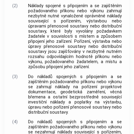
(2)
Náklady spojené s připojením a se zajištěním
požadovaného příkonu nebo výkonu zahrnují
nezbytně nutné vynaložené oprávněné náklady
související s pořízením, výstavbou nebo
úpravami přenosové soustavy nebo distribuční
soustavy, které byly vyvolány požadavkem
žadatele v souvislosti s místem a způsobem
připojení jeho zařízení. Pořízení, výstavba nebo
úpravy přenosové soustavy nebo distribuční
soustavy jsou zajišťovány v nezbytně nutném
rozsahu odpovídajícím hodnotě příkonu nebo
výkonu, požadovaného žadatelem, a místu a
způsobu připojení jeho zařízení.
(3)
Do nákladů spojených s připojením a se
zajištěním požadovaného příkonu nebo výkonu
se zahrnují náklady na pořízení projektové
dokumentace, geodetická zaměření, věcná
břemena a ostatní bezprostředně související
investiční náklady a poplatky na výstavbu,
úpravu nebo pořízení přenosové soustavy nebo
distribuční soustavy.
(4)
Do nákladů spojených s připojením a se
zajištěním požadovaného příkonu nebo výkonu
se nezahrnují náklady související s pořízením,