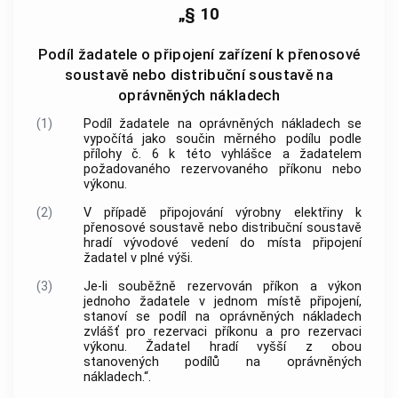
„§ 10
Podíl žadatele o připojení zařízení k přenosové
soustavě nebo distribuční soustavě na
oprávněných nákladech
(1)
Podíl žadatele na oprávněných nákladech se
vypočítá jako součin měrného podílu podle
přílohy č. 6 k této vyhlášce a žadatelem
požadovaného rezervovaného příkonu nebo
výkonu.
(2)
V případě připojování výrobny elektřiny k
přenosové soustavě nebo distribuční soustavě
hradí vývodové vedení do místa připojení
žadatel v plné výši.
(3)
Je-li souběžně rezervován příkon a výkon
jednoho žadatele v jednom místě připojení,
stanoví se podíl na oprávněných nákladech
zvlášť pro rezervaci příkonu a pro rezervaci
výkonu. Žadatel hradí vyšší z obou
stanovených podílů na oprávněných
nákladech.“.