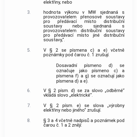
elektřiny, nebo
3.
hodnota výkonu v MW sjednaná s
provozovatelem přenosové soustavy
pro předávací místo distribuční
soustavy nebo sjednaná s
provozovatelem distribuční soustavy
pro předávací místo jiné distribuční
soustavy,“.
5.
V § 2 se písmena c) a e) včetně
poznámky pod čarou č. 1 zrušují.
Dosavadní písmeno d) se
označuje jako písmeno c) a
písmena f) a g) se označují jako
písmena d) a e).
6.
V § 2 písm. d) se za slovo „odběrné“
vkládá slovo „elektrické“.
7.
V § 2 písm. e) se slova „výrobny
elektřiny nebo jiného“ zrušují.
8.
§ 3 a 4 včetně nadpisů a poznámek pod
čarou č. 1 a 2 znějí: