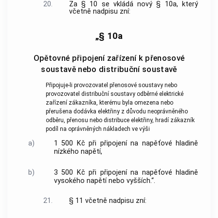
20.
Za § 10 se vkládá nový § 10a, který
včetně nadpisu zní:
„§ 10a
Opětovné připojení zařízení k přenosové
soustavě nebo distribuční soustavě
Připojuje-li provozovatel přenosové soustavy nebo
provozovatel distribuční soustavy odběrné elektrické
zařízení zákazníka, kterému byla omezena nebo
přerušena dodávka elektřiny z důvodu neoprávněného
odběru, přenosu nebo distribuce elektřiny, hradí zákazník
podíl na oprávněných nákladech ve výši
a)
1 500 Kč při připojení na napěťové hladině
nízkého napětí,
b)
3 500 Kč při připojení na napěťové hladině
vysokého napětí nebo vyšších.“.
21.
§ 11 včetně nadpisu zní: