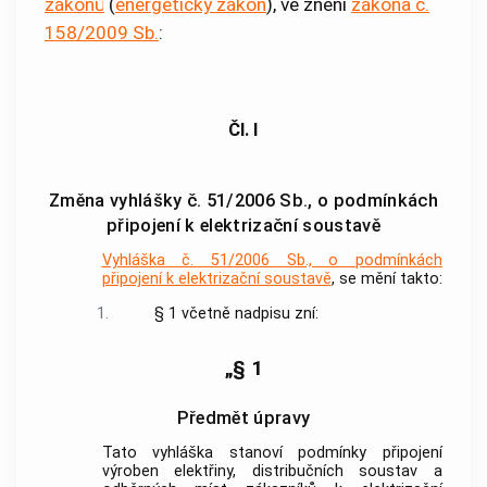
zákonů
(
energetický zákon
), ve znění
zákona č.
158/2009 Sb.
:
Čl. I
Změna vyhlášky č. 51/2006 Sb., o podmínkách
připojení k elektrizační soustavě
Vyhláška č. 51/2006 Sb., o podmínkách
připojení k elektrizační soustavě
, se mění takto:
1.
§ 1 včetně nadpisu zní:
„§ 1
Předmět úpravy
Tato vyhláška stanoví podmínky připojení
výroben elektřiny, distribučních soustav a