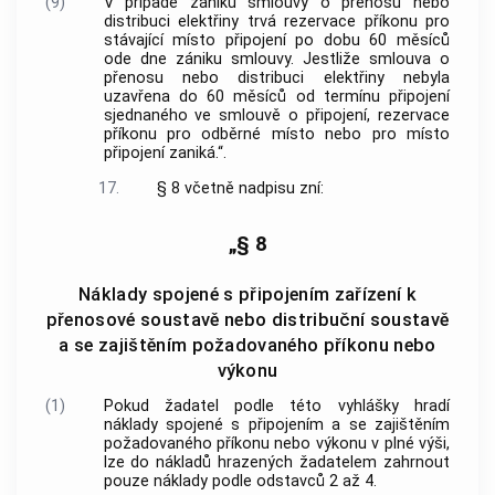
(9)
V případě zániku smlouvy o přenosu nebo
distribuci elektřiny trvá rezervace příkonu pro
stávající místo připojení po dobu 60 měsíců
ode dne zániku smlouvy. Jestliže smlouva o
přenosu nebo distribuci elektřiny nebyla
uzavřena do 60 měsíců od termínu připojení
sjednaného ve smlouvě o připojení, rezervace
příkonu pro odběrné místo nebo pro místo
připojení zaniká.“.
17.
§ 8 včetně nadpisu zní:
„§ 8
Náklady spojené s připojením zařízení k
přenosové soustavě nebo distribuční soustavě
a se zajištěním požadovaného příkonu nebo
výkonu
(1)
Pokud žadatel podle této vyhlášky hradí
náklady spojené s připojením a se zajištěním
požadovaného příkonu nebo výkonu v plné výši,
lze do nákladů hrazených žadatelem zahrnout
pouze náklady podle odstavců 2 až 4.