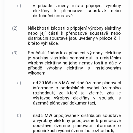
e)
v případě změny místa připojení výrobny
elektřiny k přenosové soustavě nebo
distribuční soustavě.
(2)
Náležitosti žádosti o připojení výrobny elektřiny
nebo její části k přenosové soustavě nebo
distribuční soustavě jsou uvedeny v příloze č. 1
k této vyhlášce.
(3)
Součástí žádosti o připojení výrobny elektřiny
je souhlas vlastníka nemovitosti s umístěním
výrobny elektřiny na jeho nemovitosti a dále v
případě výrobny elektřiny s instalovaným
výkonem
a)
od 30 kW do 5 MW včetně územně plánovací
informace o podmínkách vydání územního
rozhodnutí, ze které je zřejmé, zda je
výstavba výrobny elektřiny v souladu s
územně plánovací dokumentací,
b)
nad 5 MW připojované k distribuční soustavě
a výrobny elektřiny připojované k přenosové
soustavě územně plánovací informace o
podmínkách vydání územního rozhodnutí,