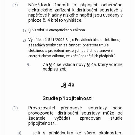
(7)
Náležitosti žádosti o připojení odběrného
elektrického zařízení k distribuční soustavě z
napěťové hladiny nízkého napětí jsou uvedeny v
příloze č. 4 k této vyhlášce.
§ 50 odst. 3 energetického zákona.
1)
Vyhláška č. 541/2005 Sb., o Pravidlech trhu s elektřinou,
2)
zásadách tvorby cen za činnosti operátora trhu s
elektřinou a provedení některých dalších ustanovení
energetického zákona, ve znění pozdějších předpisů.“.
9.
Za § 4 se vkládá nový § 4a, který včetně
nadpisu zní:
„§ 4a
Studie připojitelnosti
(1)
Provozovatel přenosové soustavy nebo
provozovatel distribuční soustavy může od
žadatele vyžádat zpracování studie
připojitelnosti,
a)
je-li s přihlédnutím ke všem okolnostem