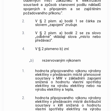
odběrných míst zákazníků k elektrizační
soustavě a způsob stanovení podílu nákladů
spojených s připojením a se zajištěním
požadovaného příkonu.“.
2.
V § 2 písm. a) bodě 1 se čárka za
slovem „zapojení“ zrušuje.
3.
V § 2 písm. a) bodě 2 se za slovo
„odběrné“ vkládají slova „místo nebo
předávací“.
4.
V § 2 písmeno b) zní:
„b)
rezervovaným výkonem
1.
hodnota připojovaného výkonu výrobny
elektřiny v předávacím místě přenosové
soustavy v MW v základním zapojení
snížená o hodnotu vlastní spotřeby
elektřiny na výrobu elektřiny nebo na
výrobu elektřiny a tepla,
2.
hodnota připojovaného výkonu výrobny
elektřiny v předávacím místě distribuční
soustavy v kW snížená o hodnotu
vlastní spotřeby elektřiny na výrobu