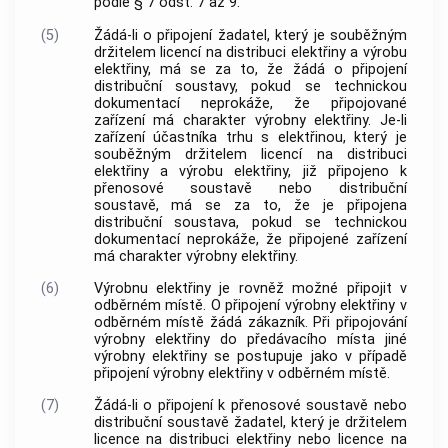
podle § 7 odst. 7 až 9.
(5)
Žádá-li o připojení žadatel, který je souběžným
držitelem licencí na distribuci elektřiny a výrobu
elektřiny, má se za to, že žádá o připojení
distribuční soustavy, pokud se technickou
dokumentací neprokáže, že připojované
zařízení má charakter výrobny elektřiny. Je-li
zařízení účastníka trhu s elektřinou, který je
souběžným držitelem licencí na distribuci
elektřiny a výrobu elektřiny, již připojeno k
přenosové soustavě nebo distribuční
soustavě, má se za to, že je připojena
distribuční soustava, pokud se technickou
dokumentací neprokáže, že připojené zařízení
má charakter výrobny elektřiny.
(6)
Výrobnu elektřiny je rovněž možné připojit v
odběrném místě. O připojení výrobny elektřiny v
odběrném místě žádá zákazník. Při připojování
výrobny elektřiny do předávacího místa jiné
výrobny elektřiny se postupuje jako v případě
připojení výrobny elektřiny v odběrném místě.
(7)
Žádá-li o připojení k přenosové soustavě nebo
distribuční soustavě žadatel, který je držitelem
licence na distribuci elektřiny nebo licence na