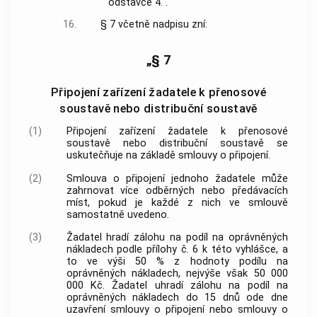
odstavce 4.“.
16.
§ 7 včetně nadpisu zní:
„§ 7
Připojení zařízení žadatele k přenosové
soustavě nebo distribuční soustavě
(1)
Připojení zařízení žadatele k přenosové
soustavě nebo distribuční soustavě se
uskutečňuje na základě smlouvy o připojení.
(2)
Smlouva o připojení jednoho žadatele může
zahrnovat více odběrných nebo předávacích
míst, pokud je každé z nich ve smlouvě
samostatně uvedeno.
(3)
Žadatel hradí zálohu na podíl na oprávněných
nákladech podle přílohy č. 6 k této vyhlášce, a
to ve výši 50 % z hodnoty podílu na
oprávněných nákladech, nejvýše však 50 000
000 Kč. Žadatel uhradí zálohu na podíl na
oprávněných nákladech do 15 dnů ode dne
uzavření smlouvy o připojení nebo smlouvy o