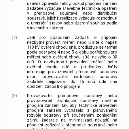
uzavírá zpravidla tehdy, pokud připojení zařízení
žadatele vyžaduje stavebně technická opatření
v přenosové soustavě nebo distribuční
soustavě, jejichž realizace vyžaduje rozhodnutí
o umístění stavby nebo územní souhlas podle
stavebního zákona.
(7)
Je-li pro posouzení žádosti o připojení
nezbytné provést měření nebo u sítě o napětí
110 kV ověření chodu sítě, prodlužuje se termín
podle odstavce 4 nebo 5 o dobu potřebnou pro
měření nebo ověření chodu sítě, nejvýše o 30
dnů. O nezbytnosti provedení měření nebo
ověření chodu sítě a prodloužení lhůty
informuje provozovatel přenosové soustavy
nebo provozovatel distribuční soustavy
žadatele nejpozději do 15 dnů ode dne
obdržení žádosti o připojení.
(8)
Provozovatel přenosové soustavy nebo
provozovatel distribuční soustavy navrhne
připojení zařízení tak, aby technické provedení
připojení zařízení vycházelo z plánovaného
rozvoje soustavy při současném zohlednění
zájmu žadatele na minimalizaci nákladů na
připojení zařízení k přenosové soustavě nebo