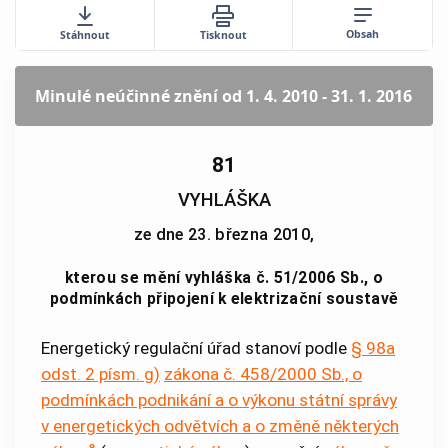
Obsah
Stáhnout
Tisknout
Minulé neúčinné znění
od 1. 4. 2010 - 31. 1. 2016
81
VYHLÁŠKA
ze dne 23. března 2010,
kterou se mění vyhláška č. 51/2006 Sb., o
podmínkách připojení k elektrizační soustavě
Energetický regulační úřad stanoví podle
§ 98a
odst. 2 písm. g)
zákona č. 458/2000 Sb., o
podmínkách podnikání a o výkonu státní správy
v energetických odvětvích a o změně některých