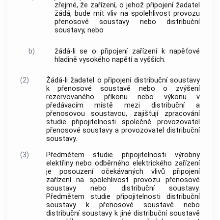
zřejmé, že zařízení, o jehož připojení žadatel
žádá, bude mít vliv na spolehlivost provozu
přenosové soustavy nebo distribuční
soustavy, nebo
b)
žádá-li se o připojení zařízení k napěťové
hladině vysokého napětí a vyšších.
(2)
Žádá-li žadatel o připojení distribuční soustavy
k přenosové soustavě nebo o zvýšení
rezervovaného příkonu nebo výkonu v
předávacím místě mezi distribuční a
přenosovou soustavou, zajišťují zpracování
studie připojitelnosti společně provozovatel
přenosové soustavy a provozovatel distribuční
soustavy.
(3)
Předmětem studie připojitelnosti výrobny
elektřiny nebo odběrného elektrického zařízení
je posouzení očekávaných vlivů připojení
zařízení na spolehlivost provozu přenosové
soustavy nebo distribuční soustavy.
Předmětem studie připojitelnosti distribuční
soustavy k přenosové soustavě nebo
distribuční soustavy k jiné distribuční soustavě