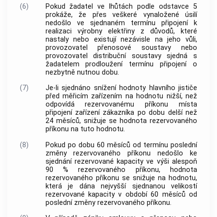
(6)
Pokud žadatel ve lhůtách podle odstavce 5
prokáže, že přes veškeré vynaložené úsilí
nedošlo ve sjednaném termínu připojení k
realizaci výrobny elektřiny z důvodů, které
nastaly nebo existují nezávisle na jeho vůli,
provozovatel přenosové soustavy nebo
provozovatel distribuční soustavy sjedná s
žadatelem prodloužení termínu připojení o
nezbytně nutnou dobu.
(7)
Je-li sjednáno snížení hodnoty hlavního jističe
před měřicím zařízením na hodnotu nižší, než
odpovídá rezervovanému příkonu místa
připojení zařízení zákazníka po dobu delší než
24 měsíců, snižuje se hodnota rezervovaného
příkonu na tuto hodnotu.
(8)
Pokud po dobu 60 měsíců od termínu poslední
změny rezervovaného příkonu nedošlo ke
sjednání rezervované kapacity ve výši alespoň
90 % rezervovaného příkonu, hodnota
rezervovaného příkonu se snižuje na hodnotu,
která je dána nejvyšší sjednanou velikostí
rezervované kapacity v období 60 měsíců od
poslední změny rezervovaného příkonu.