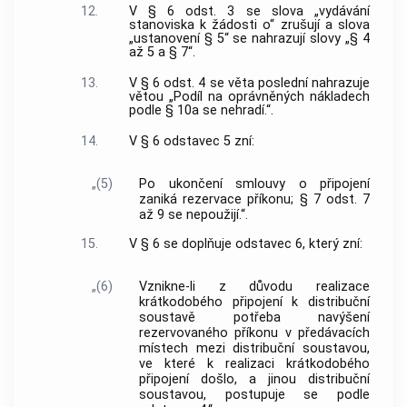
12.
V § 6 odst. 3 se slova „vydávání
stanoviska k žádosti o“ zrušují a slova
„ustanovení § 5“ se nahrazují slovy „§ 4
až 5 a § 7“.
13.
V § 6 odst. 4 se věta poslední nahrazuje
větou „Podíl na oprávněných nákladech
podle § 10a se nehradí.“.
14.
V § 6 odstavec 5 zní:
„(5)
Po ukončení smlouvy o připojení
zaniká rezervace příkonu; § 7 odst. 7
až 9 se nepoužijí.“.
15.
V § 6 se doplňuje odstavec 6, který zní:
„(6)
Vznikne-li z důvodu realizace
krátkodobého připojení k distribuční
soustavě potřeba navýšení
rezervovaného příkonu v předávacích
místech mezi distribuční soustavou,
ve které k realizaci krátkodobého
připojení došlo, a jinou distribuční
soustavou, postupuje se podle