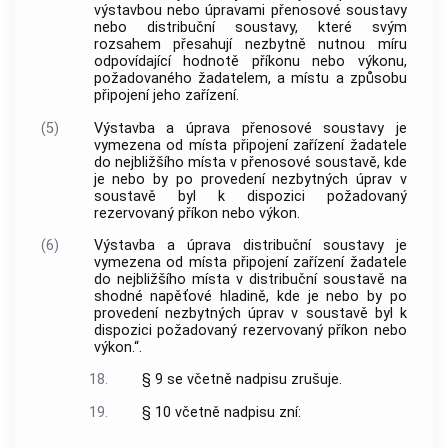
výstavbou nebo úpravami přenosové soustavy
nebo distribuční soustavy, které svým
rozsahem přesahují nezbytně nutnou míru
odpovídající hodnotě příkonu nebo výkonu,
požadovaného žadatelem, a místu a způsobu
připojení jeho zařízení.
(5)
Výstavba a úprava přenosové soustavy je
vymezena od místa připojení zařízení žadatele
do nejbližšího místa v přenosové soustavě, kde
je nebo by po provedení nezbytných úprav v
soustavě byl k dispozici požadovaný
rezervovaný příkon nebo výkon.
(6)
Výstavba a úprava distribuční soustavy je
vymezena od místa připojení zařízení žadatele
do nejbližšího místa v distribuční soustavě na
shodné napěťové hladině, kde je nebo by po
provedení nezbytných úprav v soustavě byl k
dispozici požadovaný rezervovaný příkon nebo
výkon.“.
18.
§ 9 se včetně nadpisu zrušuje.
19.
§ 10 včetně nadpisu zní: