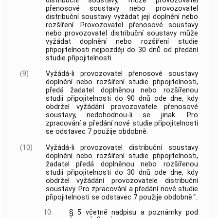
distribuční soustavy, může provozovatel
přenosové soustavy nebo provozovatel
distribuční soustavy vyžádat její doplnění nebo
rozšíření. Provozovatel přenosové soustavy
nebo provozovatel distribuční soustavy může
vyžádat doplnění nebo rozšíření studie
připojitelnosti nejpozději do 30 dnů od předání
studie připojitelnosti.
(9)
Vyžádá-li provozovatel přenosové soustavy
doplnění nebo rozšíření studie připojitelnosti,
předá žadatel doplněnou nebo rozšířenou
studii připojitelnosti do 90 dnů ode dne, kdy
obdržel vyžádání provozovatele přenosové
soustavy, nedohodnou-li se jinak. Pro
zpracování a předání nové studie připojitelnosti
se odstavec 7 použije obdobně.
(10)
Vyžádá-li provozovatel distribuční soustavy
doplnění nebo rozšíření studie připojitelnosti,
žadatel předá doplněnou nebo rozšířenou
studii připojitelnosti do 30 dnů ode dne, kdy
obdržel vyžádání provozovatele distribuční
soustavy. Pro zpracování a předání nové studie
připojitelnosti se odstavec 7 použije obdobně.“.
10.
§ 5 včetně nadpisu a poznámky pod