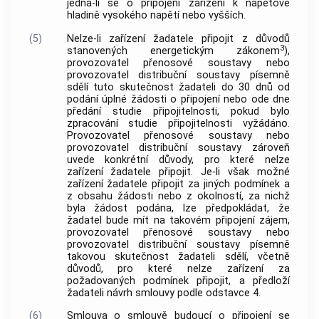
jedná-li se o připojení zařízení k napěťové
hladině vysokého napětí nebo vyšších.
(5)
Nelze-li zařízení žadatele připojit z důvodů
3
stanovených energetickým zákonem
),
provozovatel přenosové soustavy nebo
provozovatel distribuční soustavy písemně
sdělí tuto skutečnost žadateli do 30 dnů od
podání úplné žádosti o připojení nebo ode dne
předání studie připojitelnosti, pokud bylo
zpracování studie připojitelnosti vyžádáno.
Provozovatel přenosové soustavy nebo
provozovatel distribuční soustavy zároveň
uvede konkrétní důvody, pro které nelze
zařízení žadatele připojit. Je-li však možné
zařízení žadatele připojit za jiných podmínek a
z obsahu žádosti nebo z okolností, za nichž
byla žádost podána, lze předpokládat, že
žadatel bude mít na takovém připojení zájem,
provozovatel přenosové soustavy nebo
provozovatel distribuční soustavy písemně
takovou skutečnost žadateli sdělí, včetně
důvodů, pro které nelze zařízení za
požadovaných podmínek připojit, a předloží
žadateli návrh smlouvy podle odstavce 4.
(6)
Smlouva o smlouvě budoucí o připojení se