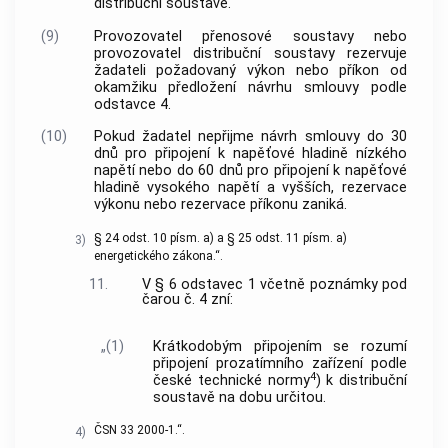
distribuční soustavě.
(9)
Provozovatel přenosové soustavy nebo
provozovatel distribuční soustavy rezervuje
žadateli požadovaný výkon nebo příkon od
okamžiku předložení návrhu smlouvy podle
odstavce 4.
(10)
Pokud žadatel nepřijme návrh smlouvy do 30
dnů pro připojení k napěťové hladině nízkého
napětí nebo do 60 dnů pro připojení k napěťové
hladině vysokého napětí a vyšších, rezervace
výkonu nebo rezervace příkonu zaniká.
§ 24 odst. 10 písm. a) a § 25 odst. 11 písm. a)
3)
energetického zákona.“.
11.
V § 6 odstavec 1 včetně poznámky pod
čarou č. 4 zní:
„(1)
Krátkodobým připojením se rozumí
připojení prozatímního zařízení podle
4
české technické normy
) k distribuční
soustavě na dobu určitou.
ČSN 33 2000-1.“.
4)