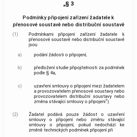
„§ 3
Podmínky připojení zařízení žadatele k
přenosové soustavě nebo distribuční soustavě
(1)
Podmínkami připojení zařízení žadatele k
přenosové soustavě nebo distribuční soustavě
jsou
a)
podání žádosti o připojení,
b)
předložení studie připojitelnosti za podmínek
podle § 4a,
c)
uzavření smlouvy o připojení mezi žadatelem
a provozovatelem přenosové soustavy nebo
provozovatelem distribuční soustavy nebo
1
změna stávající smlouvy o připojení
).
(2)
Žadatel podává pouze žádost o uzavření
smlouvy o připojení nebo změnu stávající
smlouvy o připojení, pokud nedochází ke
změně technických podmínek připojení při