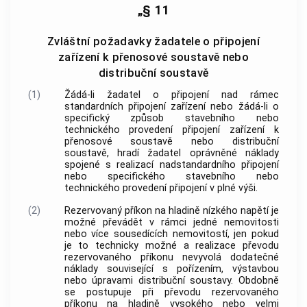
„§ 11
Zvláštní požadavky žadatele o připojení
zařízení k přenosové soustavě nebo
distribuční soustavě
(1)
Žádá-li žadatel o připojení nad rámec
standardních připojení zařízení nebo žádá-li o
specifický způsob stavebního nebo
technického provedení připojení zařízení k
přenosové soustavě nebo distribuční
soustavě, hradí žadatel oprávněné náklady
spojené s realizací nadstandardního připojení
nebo specifického stavebního nebo
technického provedení připojení v plné výši.
(2)
Rezervovaný příkon na hladině nízkého napětí je
možné převádět v rámci jedné nemovitosti
nebo více sousedících nemovitostí, jen pokud
je to technicky možné a realizace převodu
rezervovaného příkonu nevyvolá dodatečné
náklady související s pořízením, výstavbou
nebo úpravami distribuční soustavy. Obdobně
se postupuje při převodu rezervovaného
příkonu na hladině vysokého nebo velmi