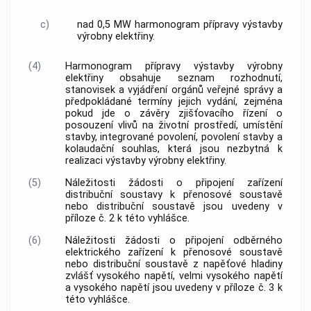
c)
nad 0,5 MW harmonogram přípravy výstavby
výrobny elektřiny.
(4)
Harmonogram přípravy výstavby výrobny
elektřiny obsahuje seznam rozhodnutí,
stanovisek a vyjádření orgánů veřejné správy a
předpokládané termíny jejich vydání, zejména
pokud jde o závěry zjišťovacího řízení o
posouzení vlivů na životní prostředí, umístění
stavby, integrované povolení, povolení stavby a
kolaudační souhlas, která jsou nezbytná k
realizaci výstavby výrobny elektřiny.
(5)
Náležitosti žádosti o připojení zařízení
distribuční soustavy k přenosové soustavě
nebo distribuční soustavě jsou uvedeny v
příloze č. 2 k této vyhlášce.
(6)
Náležitosti žádosti o připojení odběrného
elektrického zařízení k přenosové soustavě
nebo distribuční soustavě z napěťové hladiny
zvlášť vysokého napětí, velmi vysokého napětí
a vysokého napětí jsou uvedeny v příloze č. 3 k
této vyhlášce.