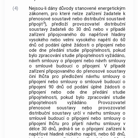
(4)
Nejsou-li dány důvody stanovené energetickým
zákonem, pro které nelze zařízení žadatele k
přenosové soustavě nebo distribuční soustavě
3
připojit
), předloží provozovatel distribuční
soustavy žadateli do 30 dnů nebo v případě
zařízení připojovaného do napěťové hladiny
vysokého nebo velmi vysokého napětí do 60
dnů od podání úplné žádosti o připojení nebo
ode dne předání studie připojitelnosti, pokud
bylo zpracování studie připojitelnosti vyžádáno,
návrh smlouvy o připojení nebo návrh smlouvy
o smlouvě budoucí o připojení. V případě
zařízení připojovaného do přenosové soustavy
činí lhůta pro předložení návrhu smlouvy o
připojení nebo smlouvy o smlouvě budoucí o
připojení 90 dnů od podání úplné žádosti o
připojení nebo ode dne předání studie
připojitelnosti, pokud bylo zpracování studie
připojitelnosti vyžádáno. Provozovatel
přenosové soustavy nebo provozovatel
distribuční soustavy určí v návrhu smlouvy o
smlouvě budoucí o připojení nebo smlouvy o
připojení lhůtu pro přijetí návrhu smlouvy v
délce 30 dnů, jedná-li se o připojení zařízení k
napěťové hladině nízkého napětí, nebo 60 dnů,