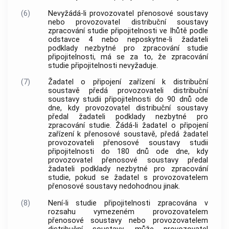
(6)
Nevyžádá-li provozovatel přenosové soustavy
nebo provozovatel distribuční soustavy
zpracování studie připojitelnosti ve lhůtě podle
odstavce 4 nebo neposkytne-li žadateli
podklady nezbytné pro zpracování studie
připojitelnosti, má se za to, že zpracování
studie připojitelnosti nevyžaduje.
(7)
Žadatel o připojení zařízení k distribuční
soustavě předá provozovateli distribuční
soustavy studii připojitelnosti do 90 dnů ode
dne, kdy provozovatel distribuční soustavy
předal žadateli podklady nezbytné pro
zpracování studie. Žádá-li žadatel o připojení
zařízení k přenosové soustavě, předá žadatel
provozovateli přenosové soustavy studii
připojitelnosti do 180 dnů ode dne, kdy
provozovatel přenosové soustavy předal
žadateli podklady nezbytné pro zpracování
studie, pokud se žadatel s provozovatelem
přenosové soustavy nedohodnou jinak.
(8)
Není-li studie připojitelnosti zpracována v
rozsahu vymezeném provozovatelem
přenosové soustavy nebo provozovatelem