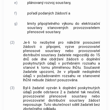
e)
plánovaný rozvoj soustavy,
f)
pořadí podaných žádostí a
g)
limity připojitelného výkonu do elektrizační
soustavy stanovených provozovatelem
přenosové soustavy.
(2)
Je-li to nezbytné pro náležité posouzení
žádosti o připojení, vyzve provozovatel
přenosové soustavy nebo provozovatel
distribuční soustavy žadatele nejpozději do 15
dnů ode dne obdržení žádosti o doplnění
poskytnutých údajů v potřebném rozsahu a
stanoví k tomu přiměřenou lhůtu. Současně
žadatele upozorní, že v případě nedoplnění
údajů v požadovaném rozsahu ve stanovené
lhůtě nebude žádost posuzována.
(3)
Byl-li žadatel vyzván k doplnění poskytnutých
údajů podle odstavce 2 a žadatel tak neučinil,
provozovatel přenosové soustavy nebo
provozovatel distribuční soustavy žádost
neposuzuje. Tuto skutečnost sdělí žadateli bez
zbytečného odkladu.