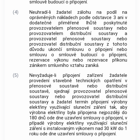
smlouvě budoucí o připojení.
(4)
Neuhradí-li žadatel zálohu na podíl na
oprávněných nákladech podle odstavce 3 ani v
dodatečné přiměřené lhůtě poskytnuté
provozovatelem přenosové soustavy nebo
provozovatelem distribuční soustavy a
provozovatel přenosové soustavy nebo
provozovatel distribuční soustavy z tohoto
důvodu ukončí smlouvu o připojení nebo
smlouvu o smlouvě budoucí o připojení,
rezervace výkonu nebo rezervace příkonu
zánikem smluvního vztahu zaniká.
(5)
Nevyžaduje-li připojení zařízení žadatele
provedení stavebně technických opatření v
přenosové soustavě nebo distribuční
soustavě, sjednají provozovatel přenosové
soustavy nebo provozovatel distribuční
soustavy a žadatel termín připojení výrobny
elektřiny využívající sluneční záření tak, aby
výrobna elektřiny byla připojena nejpozději do
180 dnů ode dne uzavření smlouvy o připojení, v
případě výrobny elektřiny využívající sluneční
záření s instalovaným výkonem nad 30 kW do 1
roku ode dne uzavření smlouvy o připojení.