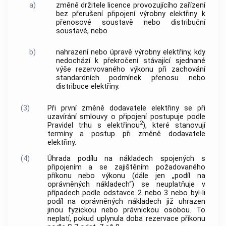
a)
změně držitele licence provozujícího zařízení
bez přerušení připojení výrobny elektřiny k
přenosové soustavě nebo distribuční
soustavě, nebo
b)
nahrazení nebo úpravě výrobny elektřiny, kdy
nedochází k překročení stávající sjednané
výše rezervovaného výkonu při zachování
standardních podmínek přenosu nebo
distribuce elektřiny.
(3)
Při první změně dodavatele elektřiny se při
uzavírání smlouvy o připojení postupuje podle
2
Pravidel trhu s elektřinou
), které stanovují
termíny a postup při změně dodavatele
elektřiny.
(4)
Úhrada podílu na nákladech spojených s
připojením a se zajištěním požadovaného
příkonu nebo výkonu (dále jen „podíl na
oprávněných nákladech“) se neuplatňuje v
případech podle odstavce 2 nebo 3 nebo byl-li
podíl na oprávněných nákladech již uhrazen
jinou fyzickou nebo právnickou osobou. To
neplatí, pokud uplynula doba rezervace příkonu