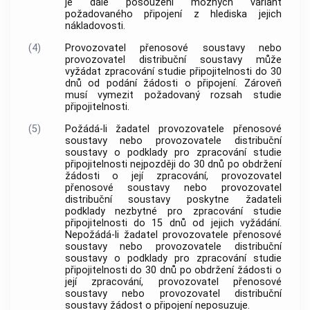
je dále posouzení možných variant
požadovaného připojení z hlediska jejich
nákladovosti.
(4)
Provozovatel přenosové soustavy nebo
provozovatel distribuční soustavy může
vyžádat zpracování studie připojitelnosti do 30
dnů od podání žádosti o připojení. Zároveň
musí vymezit požadovaný rozsah studie
připojitelnosti.
(5)
Požádá-li žadatel provozovatele přenosové
soustavy nebo provozovatele distribuční
soustavy o podklady pro zpracování studie
připojitelnosti nejpozději do 30 dnů po obdržení
žádosti o její zpracování, provozovatel
přenosové soustavy nebo provozovatel
distribuční soustavy poskytne žadateli
podklady nezbytné pro zpracování studie
připojitelnosti do 15 dnů od jejich vyžádání.
Nepožádá-li žadatel provozovatele přenosové
soustavy nebo provozovatele distribuční
soustavy o podklady pro zpracování studie
připojitelnosti do 30 dnů po obdržení žádosti o
její zpracování, provozovatel přenosové
soustavy nebo provozovatel distribuční
soustavy žádost o připojení neposuzuje.