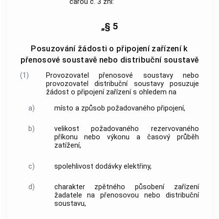
čarou č. 3 zní:
„§ 5
Posuzování žádosti o připojení zařízení k
přenosové soustavě nebo distribuční soustavě
(1)
Provozovatel přenosové soustavy nebo
provozovatel distribuční soustavy posuzuje
žádost o připojení zařízení s ohledem na
a)
místo a způsob požadovaného připojení,
b)
velikost požadovaného rezervovaného
příkonu nebo výkonu a časový průběh
zatížení,
c)
spolehlivost dodávky elektřiny,
d)
charakter zpětného působení zařízení
žadatele na přenosovou nebo distribuční
soustavu,