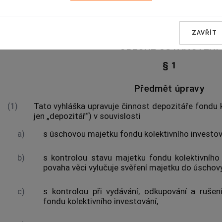
ČÁST PRVNÍ
ZAVŘÍT
OBECNÉ USTANOVENÍ
§ 1
Předmět úpravy
(1)
Tato vyhláška upravuje činnost depozitáře
fondu 
jen „depozitář“) v souvislosti
a)
s úschovou
majetku fondu kolektivního investo
b)
s kontrolou stavu
majetku fondu kolektivního
povaha věci vylučuje svěření majetku do úschovy
c)
s kontrolou při vydávání, odkupování a rušen
fondu kolektivního investování
,