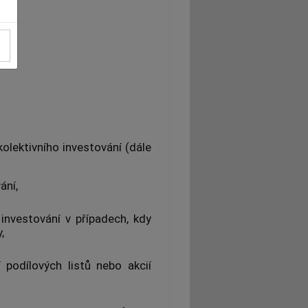
kolektivního investování
(dále
vání
,
 investování
v případech, kdy
,
í podílových listů nebo
akcií