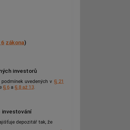
 6
zákona
)
ných investorů
a podmínek uvedených v
§ 21
le
§ 6
a
§ 8 až 13
.
 investování
jišťuje depozitář tak, že