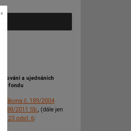
x
estování a ujednáních
ího fondu
2
zákona č. 189/2004
. 188/2011 Sb.
, (dále jen
a
§ 23 odst. 6
: