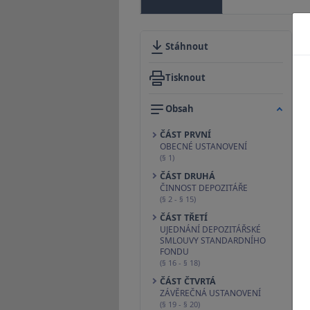
Stáhnout
Tisknout
Obsah
ČÁST PRVNÍ
OBECNÉ USTANOVENÍ
(§ 1)
ČÁST DRUHÁ
ČINNOST DEPOZITÁŘE
(§ 2 - § 15)
ČÁST TŘETÍ
UJEDNÁNÍ DEPOZITÁŘSKÉ
SMLOUVY STANDARDNÍHO
FONDU
(§ 16 - § 18)
ČÁST ČTVRTÁ
ZÁVĚREČNÁ USTANOVENÍ
(§ 19 - § 20)