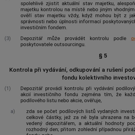
spolehlivě zjistit aktuální stav majetku, alesp
majetku kontrolou na místě nebo jiným vhodný
ověří stav majetku vždy, když mohou být z ja
správnosti nebo úplnosti informací poskytovaných
investičním fondem.
(3)
Depozitář může provádět kontrolu podle
o
poskytovatele outsourcingu.
§ 5
Kontrola při vydávání, odkupování a rušení podí
fondu kolektivního investo
(1)
Depozitář provádí kontrolu při vydávání podílov
akcií
investičního fondu zejména tím, že každ
podílového listu nebo
akcie
, ověřuje,
a)
zda se počet podílových listů vydaných invest
celkové částky, jež za ně byla uhrazena na 
vedený depozitářem, a aktuální hodnoty pod
rozhodný den; přitom zohlední případnou přir