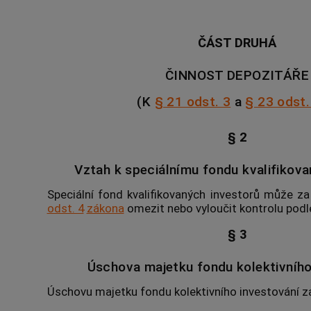
ČÁST DRUHÁ
ČINNOST DEPOZITÁŘE
(K
§ 21 odst. 3
a
§ 23 odst.
§ 2
Vztah k speciálnímu fondu kvalifikova
Speciální fond
kvalifikovaných investorů může z
odst. 4
zákona
omezit nebo vyloučit kontrolu pod
§ 3
Úschova majetku fondu kolektivního
Úschovu
majetku fondu kolektivního investování
za