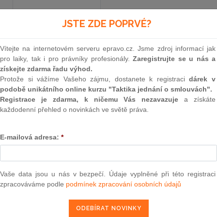
JSTE ZDE POPRVÉ?
Vyhlášené znění
od 15. 7. 2011
Vítejte na internetovém serveru epravo.cz. Jsme zdroj informací jak
pro laiky, tak i pro právníky profesionály.
Zaregistrujte se u nás a
195
získejte zdarma řadu výhod.
Protože si vážíme Vašeho zájmu, dostanete k registraci
dárek v
VYHLÁŠKA
podobě unikátního online kurzu "Taktika jednání o smlouvách".
Registrace je zdarma, k ničemu Vás nezavazuje
a získáte
ze dne 27. června 2011
každodenní přehled o novinkách ve světě práva.
o činnosti depozitáře fondu kolektivního inv
E-mailová adresa:
*
depozitářské smlouvy standardn
Česká národní banka stanoví podle
§ 139 odst. 
Vaše data jsou u nás v bezpečí. Údaje vyplněné při této registraci
Sb., o kolektivním investování
, ve znění
zákona č
zpracováváme podle
podmínek zpracování osobních údajů
„zákon“) k provedení
§ 20 odst. 12
,
§ 21 odst. 3