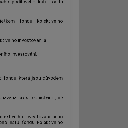
ebo podílového listu
fondu
jetkem fondu kolektivního
ktivního investování
a
ního investování
.
ího fondu, která jsou důvodem
onávána prostřednictvím jiné
lektivního investování
nebo
ého listu
fondu kolektivního