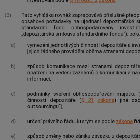
investování
podle
§ 78 odst. 2
zákona
.
(3)
Tato vyhláška rovněž zapracovává příslušné předp
obsahové požadavky na ujednání depozitářské sm
standardní fond
obhospodařovaný investičn
„depozitářská smlouva
standardního fondu
“), pok
a)
vymezení jednotlivých činností depozitáře a inve
jejich řádného provádění oběma stranami depoz
b)
způsob komunikace mezi stranami depozitářsk
opatření na vedení záznamů o komunikaci a na 
informací
,
c)
podmínky svěření obhospodařování majetku 
činnosti depozitáře (
§ 21
zákona
) jiné os
outsourcingu“),
d)
určení právního řádu, kterým se podle
zákona
ří
e)
způsob změny nebo zániku závazku z depozitář