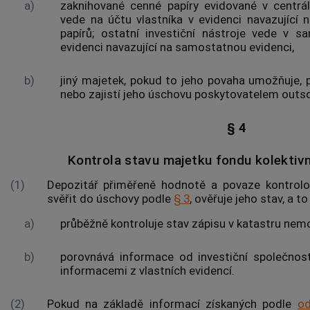
a)
zaknihované
cenné papíry
evidované v centrál
vede na účtu vlastníka v evidenci navazující 
papírů
; ostatní investiční nástroje vede v s
evidenci navazující na samostatnou evidenci,
b)
jiný majetek, pokud to jeho povaha umožňuje,
nebo zajistí jeho úschovu poskytovatelem outs
§ 4
Kontrola stavu majetku fondu kolektivn
(1)
Depozitář přiměřeně hodnotě a povaze kontrolo
svěřit do úschovy podle
§ 3
, ověřuje jeho stav, a t
a)
průběžně kontroluje stav zápisu v katastru
nemo
b)
porovnává informace od investiční společnost
informacemi z vlastních evidencí.
(2)
Pokud na základě informací získaných podle
od