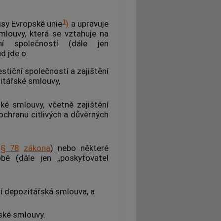
1
isy Evropské unie
)
a upravuje
louvy, která se vztahuje na
í společností (dále jen
ud jde o
stiční společnosti a zajištění
itářské smlouvy,
é smlouvy, včetně zajištění
ochranu citlivých a
důvěrných
(
§ 78
zákona
) nebo některé
obě (dále jen „poskytovatel
dí depozitářská smlouva, a
ské smlouvy.