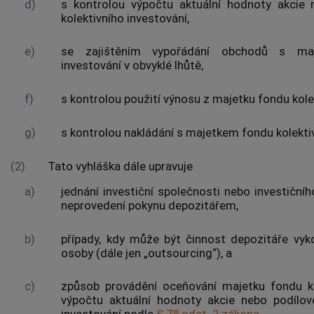
d)
s kontrolou výpočtu aktuální hodnoty
akcie
n
kolektivního investování
,
e)
se zajištěním vypořádání obchodů s
ma
investování
v obvyklé lhůtě,
f)
s kontrolou použití výnosu z
majetku fondu kole
g)
s kontrolou nakládání s
majetkem fondu kolektiv
(2)
Tato vyhláška dále upravuje
a)
jednání investiční společnosti nebo investičn
neprovedení pokynu depozitářem,
b)
případy, kdy může být činnost depozitáře vyk
osoby (dále jen „outsourcing“), a
c)
způsob provádění oceňování
majetku fondu ko
výpočtu aktuální hodnoty
akcie
nebo podílov