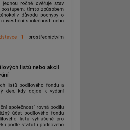
oň jednou ročně ověřuje stav
m postupem; tímto způsobem
kéhokoliv důvodu pochyby o
 investiční společností nebo
dstavce 1
prostřednictvím
lových listů nebo akcií
vání
ých listů
podílového fondu
a
ý den, kdy dojde k vydání
iční společností rovná podílu
běžný účet
podílového fondu
ílového listu vyhlášené pro
ážku podle statutu
podílového