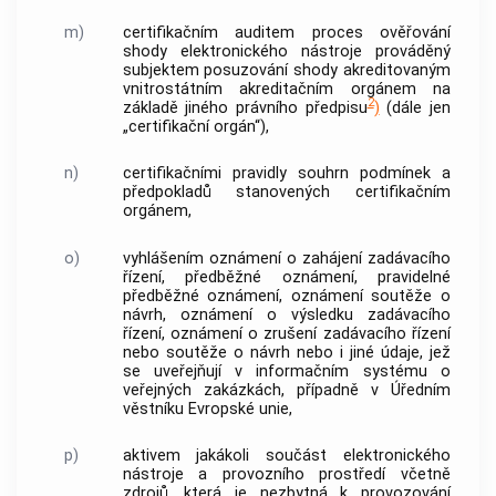
m)
certifikačním auditem
proces ověřování
shody
elektronického nástroje
prováděný
subjektem posuzování shody akreditovaným
vnitrostátním akreditačním orgánem na
2
základě jiného právního předpisu
)
(dále jen
„certifikační orgán“),
n)
certifikačními pravidly
souhrn podmínek a
předpokladů stanovených certifikačním
orgánem,
o)
vyhlášením
oznámení o zahájení zadávacího
řízení, předběžné oznámení, pravidelné
předběžné oznámení, oznámení
soutěže o
návrh
, oznámení o výsledku zadávacího
řízení, oznámení o zrušení zadávacího řízení
nebo
soutěže o návrh
nebo i jiné údaje, jež
se uveřejňují v
informačním systému
o
veřejných zakázkách
, případně v Úředním
věstníku Evropské unie,
p)
aktivem
jakákoli součást
elektronického
nástroje
a provozního
prostředí
včetně
zdrojů, která je nezbytná k provozování