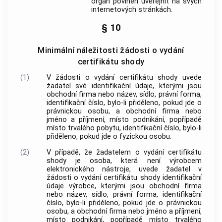
orgán povinen uveřejnit na svých
internetových stránkách.
§ 10
Minimální náležitosti žádosti o vydání
certifikátu shody
(1)
V žádosti o vydání certifikátu shody uvede
žadatel
své
identifikační údaje
, kterými jsou
obchodní firma nebo název, sídlo, právní forma,
identifikační číslo, bylo-li přiděleno, pokud jde o
právnickou osobu, a obchodní firma nebo
jméno a příjmení, místo podnikání, popřípadě
místo trvalého pobytu, identifikační číslo, bylo-li
přiděleno, pokud jde o fyzickou osobu.
(2)
V případě, že
žadatelem
o vydání certifikátu
shody je osoba, která není výrobcem
elektronického nástroje
, uvede
žadatel
v
žádosti o vydání certifikátu shody
identifikační
údaje
výrobce, kterými jsou obchodní firma
nebo název, sídlo, právní forma, identifikační
číslo, bylo-li přiděleno, pokud jde o právnickou
osobu, a obchodní firma nebo jméno a příjmení,
místo podnikání, popřípadě místo trvalého