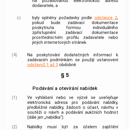
na požadovanou elektronickou adresu
dodavatele, a
c)
byly splněny požadavky podle
odstavce 2
,
pokud bude zadávací dokumentace
poskytnuta formou individuálního
zpřístupnění zadávací dokumentace
prostřednictvím
profilu zadavatele
nebo
jiných internetových stránek.
(4)
Na poskytování dodatečných informací k
zadávacím podmínkám se použijí ustanovení
odstavců 1 až 3
obdobně.
§ 5
Podávání a otevírání nabídek
(1)
Ve
vyhlášení
nebo ve výzvě se uveřejňuje
elektronická adresa pro podávání nabídky,
předběžné nabídky, žádosti o účast,
návrhu
v
soutěži o návrh
a podávání aukčních hodnot
(dále jen „nabídka“).
(2)
Nabídky musí být za účelem zajištění