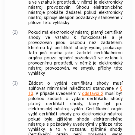
a ve vztahu k
prostředí
, v němž je
elektronický
nástroj
provozován. Shodu
elektronického
nástroje
prokáže
žadatel
, pokud
elektronický
nástroj
splňuje alespoň požadavky stanovené v
příloze této vyhlášky.
(2)
Pokud má
elektronický nástroj
platný certifikát
shody ve vztahu k
funkcionalitě
a je
provozován jinou osobou než
žadatelem
,
kterému byl certifikát shody vydán, prokazuje
tato jiná osoba jako
žadatel
certifikačnímu
orgánu pouze splnění požadavků ve vztahu k
provoznímu
prostředí
, v němž je
elektronický
nástroj
provozován, ve smyslu přílohy této
vyhlášky.
(3)
Žádost o vydání certifikátu shody musí
splňovat minimálně náležitosti stanovené v
§
10
. V případě uvedeném v
odstavci 2
musí být
přílohou žádosti o vydání certifikátu shody
platný certifikát shody, který byl pro
elektronický nástroj
vydán. Certifikační orgán
vydá certifikát shody pro
elektronický nástroj
,
pokud byla zjištěna shoda
elektronického
nástroje
s požadavky uvedenými v příloze této
vyhlášky, a to v rozsahu zjištěné shody.
Certifikační orgán není oprávněn vydat