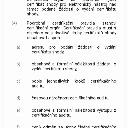
certifikát shody pro
elektronický nástroj
nad
rámec podané žádosti o vydání certifikátu
shody.
(4)
Podrobná
certifikační pravidla
stanoví
certifikační orgán.
Certifikační pravidla
musí s
ohledem na jednotlivé druhy certifikátů shody
obsahovat aspoň
a)
adresu pro podání žádosti o vydání
certifikátu shody,
b)
obsahové a formální náležitosti žádosti o
vydání certifikátu shody,
c)
popis jednotlivých kroků
certifikačního
auditu
,
d)
časovou náročnost
certifikačního auditu
,
e)
obsahové a formální náležitosti výstupu z
certifikačního auditu
,
f)
ceník odměn za úkony činěné certifikačním