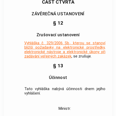
ČÁST ČTVRTÁ
ZÁVĚREČNÁ USTANOVENÍ
§ 12
Zrušovací ustanovení
Vyhláška č. 329/2006 Sb., kterou se stanoví
bližší požadavky na elektronické prostředky,
elektronické nástroje a elektronické úkony při
zadávání veřejných zakázek
, se zrušuje.
§ 13
Účinnost
Tato vyhláška nabývá účinnosti dnem jejího
vyhlášení
.
Ministr: