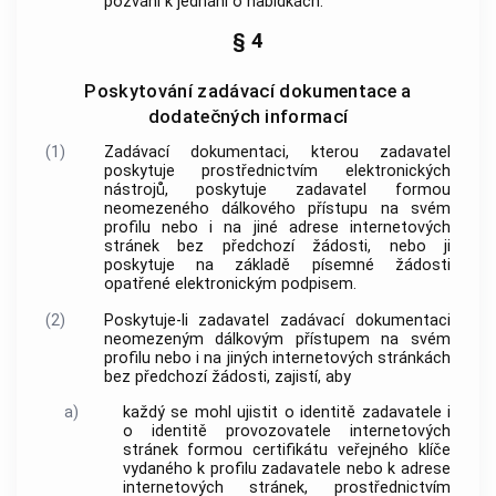
pozvání k jednání o nabídkách.
§ 4
Poskytování zadávací dokumentace a
dodatečných informací
(1)
Zadávací dokumentaci, kterou zadavatel
poskytuje prostřednictvím
elektronických
nástrojů
, poskytuje zadavatel formou
neomezeného dálkového přístupu na svém
profilu nebo i na jiné adrese internetových
stránek bez předchozí žádosti, nebo ji
poskytuje na základě písemné žádosti
opatřené
elektronickým podpisem
.
(2)
Poskytuje-li zadavatel zadávací dokumentaci
neomezeným dálkovým přístupem na svém
profilu nebo i na jiných internetových stránkách
bez předchozí žádosti, zajistí, aby
a)
každý se mohl ujistit o identitě zadavatele i
o identitě provozovatele internetových
stránek formou
certifikátu veřejného klíče
vydaného k
profilu zadavatele
nebo k adrese
internetových stránek, prostřednictvím