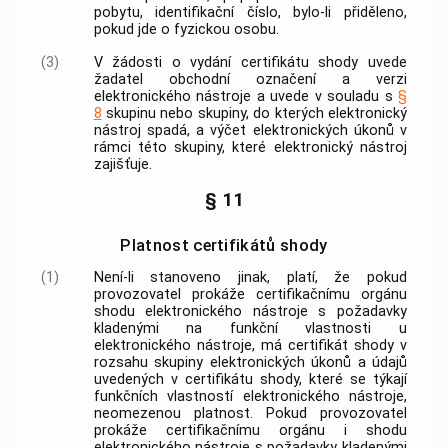
pobytu, identifikační číslo, bylo-li přiděleno,
pokud jde o fyzickou osobu.
(3)
V žádosti o vydání certifikátu shody uvede
žadatel
obchodní označení a verzi
elektronického nástroje
a uvede v souladu s
§
8
skupinu nebo skupiny, do kterých
elektronický
nástroj
spadá, a výčet elektronických úkonů v
rámci této skupiny, které
elektronický nástroj
zajišťuje.
§ 11
Platnost certifikátů shody
(1)
Není-li stanoveno jinak, platí, že pokud
provozovatel prokáže certifikačnímu orgánu
shodu
elektronického nástroje
s požadavky
kladenými na funkční vlastnosti u
elektronického nástroje
, má certifikát shody v
rozsahu skupiny elektronických úkonů a údajů
uvedených v certifikátu shody, které se týkají
funkčních vlastností
elektronického nástroje
,
neomezenou platnost. Pokud provozovatel
prokáže certifikačnímu orgánu i shodu
elektronického nástroje
s požadavky kladenými