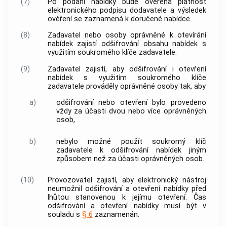
(7)
Po podání nabídky bude ověřena platnost
elektronického podpisu
dodavatele a výsledek
ověření se zaznamená k doručené nabídce.
(8)
Zadavatel nebo osoby oprávněné k otevírání
nabídek zajistí odšifrování obsahu nabídek s
využitím
soukromého klíče zadavatele
.
(9)
Zadavatel zajistí, aby odšifrování i otevření
nabídek s využitím
soukromého klíče
zadavatele
prováděly oprávněné osoby tak, aby
a)
odšifrování nebo otevření bylo provedeno
vždy za účasti dvou nebo více oprávněných
osob,
b)
nebylo možné použít
soukromý klíč
zadavatele
k odšifrování nabídek jiným
způsobem než za účasti oprávněných osob.
(10)
Provozovatel zajistí, aby
elektronický nástroj
neumožnil odšifrování a otevření nabídky před
lhůtou stanovenou k jejímu otevření. Čas
odšifrování a otevření nabídky musí být v
souladu s
§ 6
zaznamenán.