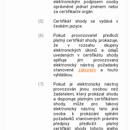
elektronickým podpisem
osoby
oprávněné jednat jménem nebo
za certifikační orgán.
(5)
Certifikát shody se vydává v
českém jazyce.
(6)
Pokud provozovatel předloží
platný certifikát shody, prokazuje,
že v rozsahu skupiny
elektronických úkonů a údajů
uvedených v certifikátu shody
splňuje jím provozovaný
elektronický nástroj
požadavky
stanovené
zákonem
a touto
vyhláškou.
(7)
Pokud je
elektronický nástroj
provozován jinou osobou než
žadatelem
, který prokázal shodu
a disponuje platným certifikátem
shody, může pro takový
elektronický nástroj
tato jiná
osoba k prokázání splnění
požadavků stanovených právními
předpisy předložit platný
certifikát shody tohoto jiného