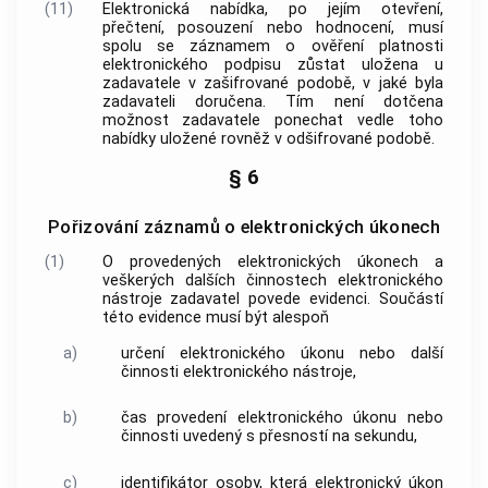
(11)
Elektronická nabídka, po jejím otevření,
přečtení, posouzení nebo hodnocení, musí
spolu se záznamem o ověření platnosti
elektronického podpisu
zůstat uložena u
zadavatele v zašifrované podobě, v jaké byla
zadavateli doručena. Tím není dotčena
možnost zadavatele ponechat vedle toho
nabídky uložené rovněž v odšifrované podobě.
§ 6
Pořizování záznamů o elektronických úkonech
(1)
O provedených elektronických úkonech a
veškerých dalších činnostech
elektronického
nástroje
zadavatel povede evidenci. Součástí
této evidence musí být alespoň
a)
určení elektronického úkonu nebo další
činnosti
elektronického nástroje
,
b)
čas provedení elektronického úkonu nebo
činnosti uvedený s přesností na sekundu,
c)
identifikátor osoby, která elektronický úkon