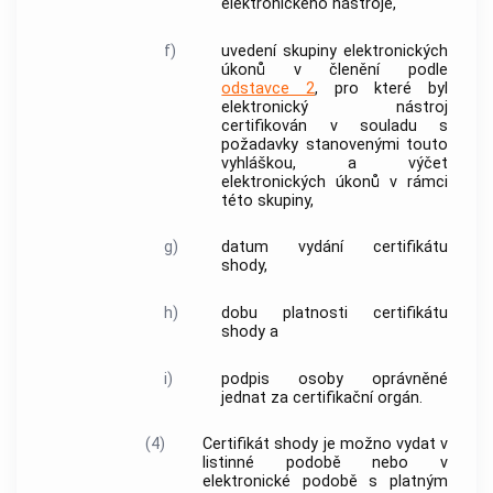
elektronického nástroje
,
f)
uvedení skupiny elektronických
úkonů v členění podle
odstavce 2
, pro které byl
elektronický nástroj
certifikován v souladu s
požadavky stanovenými touto
vyhláškou, a výčet
elektronických úkonů v rámci
této skupiny,
g)
datum vydání certifikátu
shody,
h)
dobu platnosti certifikátu
shody a
i)
podpis osoby oprávněné
jednat za certifikační orgán.
(4)
Certifikát shody je možno vydat v
listinné podobě nebo v
elektronické podobě s platným