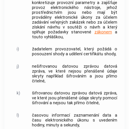
konkretizuje
provozní parametry
a zajišťuje
provoz
elektronického nástroje
, jehož
prostřednictvím jsou nebo mají být
prováděny elektronické úkony za účelem
zadávání
veřejných zakázek
nebo za účelem
získání
návrhu
v
soutěži o návrh
a který
splňuje požadavky stanovené
zákonem
a
touto vyhláškou,
i)
žadatelem
provozovatel, který požádá o
posouzení shody a udělení certifikátu shody,
j)
nešifrovanou datovou zprávou
datová
zpráva, ve které nejsou přenášené údaje
skryty například šifrováním a jsou přímo
čitelné,
k)
šifrovanou datovou zprávou
datová zpráva,
ve které jsou přenášené údaje skryty pomocí
šifrování a nejsou tak přímo čitelné,
l)
časovou informací
zaznamenání data a
času elektronického úkonu s uvedením
hodiny, minuty a sekundy,