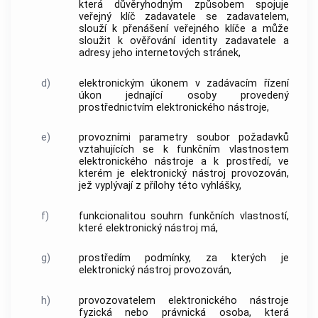
která důvěryhodným způsobem spojuje
veřejný klíč zadavatele
se zadavatelem,
slouží k přenášení veřejného klíče a může
sloužit k ověřování identity zadavatele a
adresy jeho internetových stránek,
d)
elektronickým úkonem v zadávacím řízení
úkon jednající osoby provedený
prostřednictvím
elektronického nástroje
,
e)
provozními parametry
soubor požadavků
vztahujících se k funkčním vlastnostem
elektronického nástroje
a k
prostředí
, ve
kterém je
elektronický nástroj
provozován,
jež vyplývají z přílohy této vyhlášky,
f)
funkcionalitou
souhrn funkčních vlastností,
které
elektronický nástroj
má,
g)
prostředím
podmínky, za kterých je
elektronický nástroj
provozován,
h)
provozovatelem elektronického nástroje
fyzická nebo právnická osoba, která