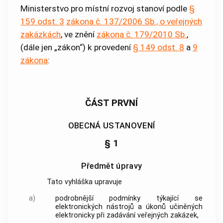
Ministerstvo pro místní rozvoj stanoví podle
§
159 odst. 3
zákona č. 137/2006 Sb., o veřejných
zakázkách
, ve znění
zákona č. 179/2010 Sb.
,
(dále jen „zákon“) k provedení
§ 149 odst. 8
a
9
zákona
:
ČÁST PRVNÍ
OBECNÁ USTANOVENÍ
§ 1
Předmět úpravy
Tato vyhláška upravuje
a)
podrobnější podmínky týkající se
elektronických nástrojů
a úkonů učiněných
elektronicky při zadávání
veřejných zakázek
,