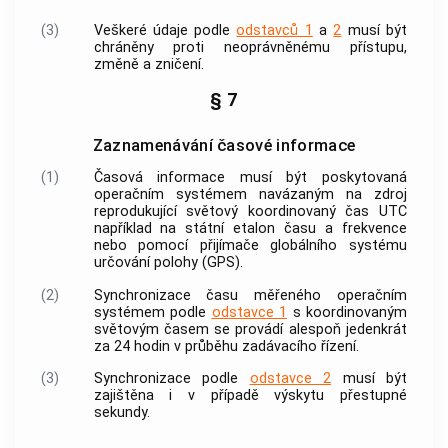
(3)
Veškeré údaje podle
odstavců 1
a
2
musí být
chráněny proti neoprávněnému přístupu,
změně a zničení.
§ 7
Zaznamenávání časové informace
(1)
Časová informace
musí být poskytovaná
operačním systémem navázaným na zdroj
reprodukující světový koordinovaný čas UTC
například na státní etalon času a frekvence
nebo pomocí přijímače globálního systému
určování polohy (GPS).
(2)
Synchronizace času měřeného operačním
systémem podle
odstavce 1
s koordinovaným
světovým časem se provádí alespoň jedenkrát
za 24 hodin v průběhu zadávacího řízení.
(3)
Synchronizace podle
odstavce 2
musí být
zajištěna i v případě výskytu přestupné
sekundy.