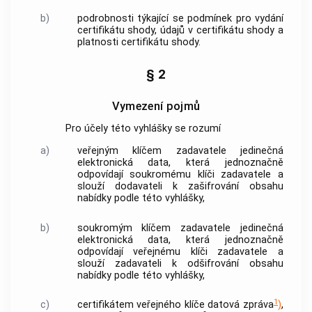
b)
podrobnosti týkající se podmínek pro vydání
certifikátu shody, údajů v certifikátu shody a
platnosti certifikátu shody.
§ 2
Vymezení pojmů
Pro účely této vyhlášky se rozumí
a)
veřejným klíčem zadavatele
jedinečná
elektronická data, která jednoznačně
odpovídají
soukromému klíči zadavatele
a
slouží dodavateli k zašifrování obsahu
nabídky podle této vyhlášky,
b)
soukromým klíčem zadavatele
jedinečná
elektronická data, která jednoznačně
odpovídají
veřejnému klíči zadavatele
a
slouží zadavateli k odšifrování obsahu
nabídky podle této vyhlášky,
1
c)
certifikátem veřejného klíče
datová zpráva
)
,