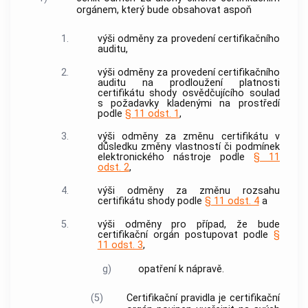
orgánem, který bude obsahovat aspoň
1.
výši odměny za provedení
certifikačního
auditu
,
2.
výši odměny za provedení
certifikačního
auditu
na prodloužení platnosti
certifikátu shody osvědčujícího soulad
s požadavky kladenými na
prostředí
podle
§ 11 odst. 1
,
3.
výši odměny za změnu certifikátu v
důsledku změny vlastností či podmínek
elektronického nástroje
podle
§ 11
odst. 2
,
4.
výši odměny za změnu rozsahu
certifikátu shody podle
§ 11 odst. 4
a
5.
výši odměny pro případ, že bude
certifikační orgán postupovat podle
§
11 odst. 3
,
g)
opatření k nápravě.
(5)
Certifikační pravidla
je certifikační