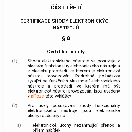
ČÁST TŘETÍ
CERTIFIKACE SHODY ELEKTRONICKÝCH
NÁSTROJŮ
§ 8
Certifikát shody
(1)
Shoda
elektronického nástroje
se posuzuje z
hlediska
funkcionality
elektronického nástroje
a
z hlediska
prostředí
, ve kterém je
elektronický
nástroj
provozován. Podrobné požadavky
týkající se funkčních vlastností
elektronického
nástroje
a
prostředí
, ve kterém má být
elektronický nástroj
provozován, jsou uvedeny
v
příloze
této vyhlášky.
(2)
Pro účely posuzování shody
funkcionality
elektronického nástroje
jsou elektronické
úkony rozděleny na
a)
elektronické úkony nezahrnující přenos a
příjem nabídek