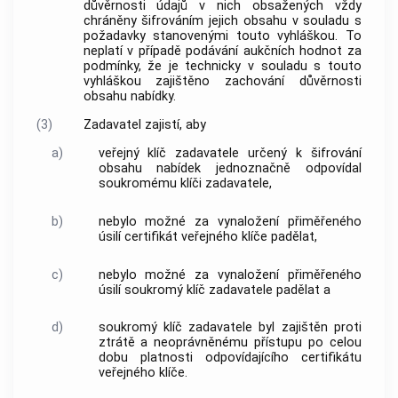
důvěrnosti údajů v nich obsažených vždy
chráněny šifrováním jejich obsahu v souladu s
požadavky stanovenými touto vyhláškou. To
neplatí v případě podávání aukčních hodnot za
podmínky, že je technicky v souladu s touto
vyhláškou zajištěno zachování důvěrnosti
obsahu nabídky.
(3)
Zadavatel zajistí, aby
a)
veřejný klíč zadavatele
určený k šifrování
obsahu nabídek jednoznačně odpovídal
soukromému klíči zadavatele
,
b)
nebylo možné za vynaložení přiměřeného
úsilí
certifikát veřejného klíče
padělat,
c)
nebylo možné za vynaložení přiměřeného
úsilí
soukromý klíč zadavatele
padělat a
d)
soukromý klíč zadavatele
byl zajištěn proti
ztrátě a neoprávněnému přístupu po celou
dobu platnosti odpovídajícího
certifikátu
veřejného klíče
.