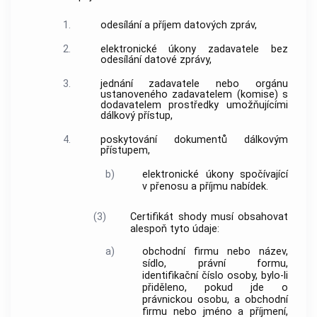
1.
odesílání a příjem datových zpráv,
2.
elektronické úkony zadavatele bez
odesílání datové zprávy,
3.
jednání zadavatele nebo orgánu
ustanoveného zadavatelem (komise) s
dodavatelem prostředky umožňujícími
dálkový přístup,
4.
poskytování dokumentů dálkovým
přístupem,
b)
elektronické úkony spočívající
v přenosu a příjmu nabídek.
(3)
Certifikát shody musí obsahovat
alespoň tyto údaje:
a)
obchodní firmu nebo název,
sídlo, právní formu,
identifikační číslo osoby, bylo-li
přiděleno, pokud jde o
právnickou osobu, a obchodní
firmu nebo jméno a příjmení,