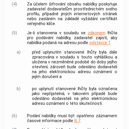
(4)
Za účelem šifrování obsahu nabídky poskytuje
zadavatel dodavatelům prostřednictvím svého
profilu, případně jiných internetových stránek
nebo zasláním na základě vyžádání
certifikát
veřejného klíče
.
(5)
Je-li stanovena v souladu se
zákonem
lhůta
pro podávání nabídky, zadavatel zajistí, aby
nabídka podaná na adresu podle
odstavce 1
a)
před uplynutím stanovené lhůty byla dále
zpracována v souladu s touto vyhláškou a
uložena v nezměněné podobě do doby jejího
otevření; zároveň bude odesláno dodavateli
na jeho elektronickou adresu oznámení o
jejím doručení a
b)
po uplynutí stanovené lhůty byla označena
jako nepřijatelná; v takovém případě bude
odesláno dodavateli na jeho elektronickou
adresu oznámení o této skutečnosti.
(6)
Podání nabídky musí být opatřeno záznamem
časové informace
podle
§ 7
.