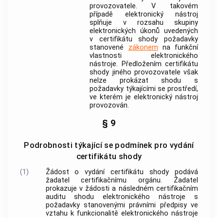
provozovatele. V takovém
případě
elektronický nástroj
splňuje v rozsahu skupiny
elektronických úkonů uvedených
v certifikátu shody požadavky
stanovené
zákonem
na funkční
vlastnosti
elektronického
nástroje
. Předložením certifikátu
shody jiného provozovatele však
nelze prokázat shodu s
požadavky týkajícími se
prostředí
,
ve kterém je
elektronický nástroj
provozován.
§ 9
Podrobnosti týkající se podmínek pro vydání
certifikátu shody
(1)
Žádost o vydání certifikátu shody podává
žadatel
certifikačnímu orgánu.
Žadatel
prokazuje v žádosti a následném
certifikačním
auditu
shodu
elektronického nástroje
s
požadavky stanovenými právními předpisy ve
vztahu k
funkcionalitě
elektronického nástroje