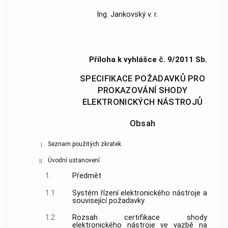
Ing. Jankovský v. r.
Příloha k vyhlášce č. 9/2011 Sb.
SPECIFIKACE POŽADAVKŮ PRO
PROKAZOVÁNÍ SHODY
ELEKTRONICKÝCH NÁSTROJŮ
Obsah
Seznam použitých zkratek
I.
Úvodní ustanovení
II.
1.
Předmět
1.1
Systém řízení
elektronického nástroje
a
související požadavky
1.2
Rozsah certifikace shody
elektronického nástroje
ve vazbě na