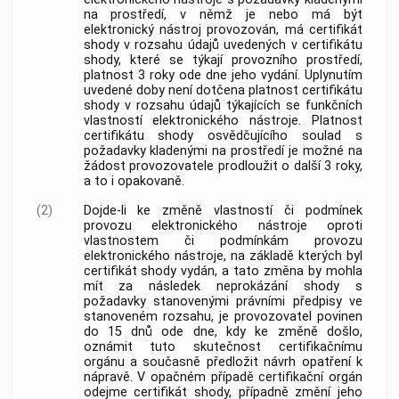
na
prostředí
, v němž je nebo má být
elektronický nástroj
provozován, má certifikát
shody v rozsahu údajů uvedených v certifikátu
shody, které se týkají provozního
prostředí
,
platnost 3 roky ode dne jeho vydání. Uplynutím
uvedené doby není dotčena platnost certifikátu
shody v rozsahu údajů týkajících se funkčních
vlastností
elektronického nástroje
. Platnost
certifikátu shody osvědčujícího soulad s
požadavky kladenými na
prostředí
je možné na
žádost provozovatele prodloužit o další 3 roky,
a to i opakovaně.
(2)
Dojde-li ke změně vlastností či podmínek
provozu
elektronického nástroje
oproti
vlastnostem či podmínkám provozu
elektronického nástroje
, na základě kterých byl
certifikát shody vydán, a tato změna by mohla
mít za následek neprokázání shody s
požadavky stanovenými právními předpisy ve
stanoveném rozsahu, je provozovatel povinen
do 15 dnů ode dne, kdy ke změně došlo,
oznámit tuto skutečnost certifikačnímu
orgánu a současně předložit
návrh
opatření k
nápravě. V opačném případě certifikační orgán
odejme certifikát shody, případně změní jeho