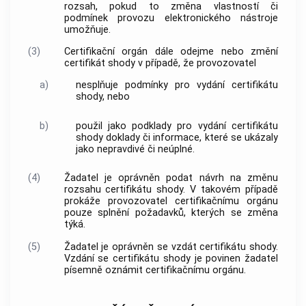
rozsah, pokud to změna vlastností či
podmínek provozu
elektronického nástroje
umožňuje.
(3)
Certifikační orgán dále odejme nebo změní
certifikát shody v případě, že provozovatel
a)
nesplňuje podmínky pro vydání certifikátu
shody, nebo
b)
použil jako podklady pro vydání certifikátu
shody doklady či informace, které se ukázaly
jako nepravdivé či neúplné.
(4)
Žadatel
je oprávněn podat
návrh
na změnu
rozsahu certifikátu shody. V takovém případě
prokáže provozovatel certifikačnímu orgánu
pouze splnění požadavků, kterých se změna
týká.
(5)
Žadatel
je oprávněn se vzdát certifikátu shody.
Vzdání se certifikátu shody je povinen
žadatel
písemně oznámit certifikačnímu orgánu.