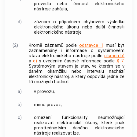
provedla nebo činnost
elektronického
nástroje
zahájila,
d)
záznam o případném chybovém výsledku
elektronického úkonu nebo další činnosti
elektronického nástroje
.
(2)
Kromě záznamů podle
odstavce 1
musí být
zaznamenány i informace o
systémovém
stavu
elektronického nástroje
podle
písmen b)
a
c)
s uvedením
časové informace
podle
§ 7
.
Systémovým stavem
je stav, ve kterém se v
daném okamžiku nebo intervalu nachází
elektronický nástroj
, a který odpovídá jedné ze
tří možných hodnot
a)
v provozu,
b)
mimo provoz,
c)
omezení
funkcionality
neumožňující
realizovat elektronické úkony, které jinak
prostřednictvím daného
elektronického
nástroje
realizovat lze.