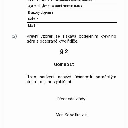
3,4-Methylendioxyamfetamin (MDA)
Benzoylekgonin
Kokain
Morfin
(2)
Krevní vzorek se získává oddělením krevního
séra z odebrané krve
řidiče
.
§ 2
Účinnost
Toto nařízení nabývá účinnosti patnáctým
dnem po jeho vyhlášení.
Předseda vlády:
Mgr. Sobotka v. r.