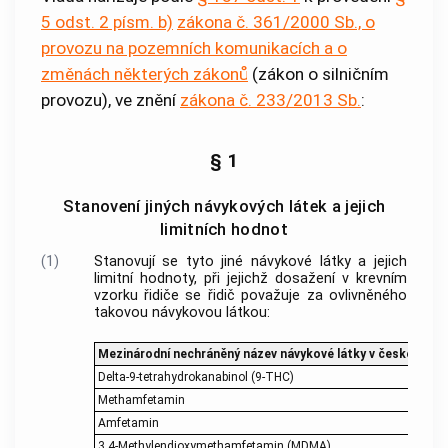
5 odst. 2 písm. b)
zákona č. 361/2000 Sb., o
provozu na pozemních komunikacích a o
změnách některých zákonů
(zákon o silničním
provozu), ve znění
zákona č. 233/2013 Sb.
:
§ 1
Stanovení jiných návykových látek a jejich
limitních hodnot
(1)
Stanovují se tyto jiné návykové látky a jejich
limitní hodnoty, při jejichž dosažení v krevním
vzorku
řidiče
se
řidič
považuje za ovlivněného
takovou návykovou látkou:
Mezinárodní nechráněný název návykové látky v českém jaz
Delta-9-tetrahydrokanabinol (9-THC)
Methamfetamin
Amfetamin
3,4-Methylendioxymethamfetamin (MDMA)