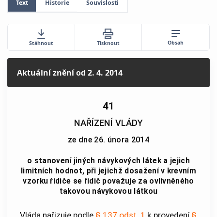
Text
Historie
Souvislosti
Obsah
Stáhnout
Tisknout
Aktuální znění
od 2. 4. 2014
41
NAŘÍZENÍ VLÁDY
ze dne 26. února 2014
o stanovení jiných návykových látek a jejich
limitních hodnot, při jejichž dosažení v krevním
vzorku řidiče se řidič považuje za ovlivněného
takovou návykovou látkou
Vláda nařizuje podle
§ 137 odst. 1
k provedení
§