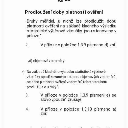
Prodloužení doby platnosti ověření
Druhy měřidel, u nichž lze prodloužit dobu
platnosti ověření na základě kladného výsledku
statistické výběrové zkoušky, jsou stanoveny v
příloze.“.
2.
V příloze v položce 1.3.9 písmeno d) zní:
„d) objemové vodoměry
Na základě kladného výsledku statistické výběrové
*)
zkoušky specifikovaného souboru objemových vodoměrů
se doba platnosti ověření vodoměrů tohoto souboru
prodlužuje o 3 roky.“.
3.
V příloze v položce 1.3.9 písmeni e) se
slovo „pouze“ zrušuje.
4.
V příloze v položce 1.3.10 písmeno a)
zní: