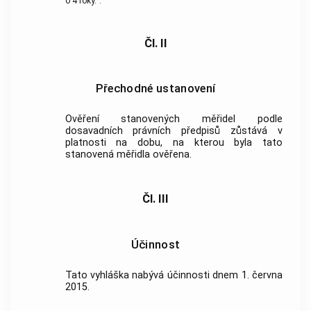
o 4 roky.“.
Čl. II
Přechodné ustanovení
Ověření stanovených měřidel podle
dosavadních právních předpisů zůstává v
platnosti na dobu, na kterou byla tato
stanovená měřidla ověřena.
Čl. III
Účinnost
Tato vyhláška nabývá účinnosti dnem 1. června
2015.