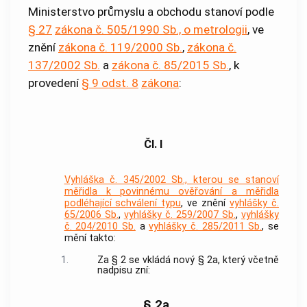
Ministerstvo průmyslu a obchodu stanoví podle
§ 27
zákona č. 505/1990 Sb., o metrologii
, ve
znění
zákona č. 119/2000 Sb.
,
zákona č.
137/2002 Sb.
a
zákona č. 85/2015 Sb.
, k
provedení
§ 9 odst. 8
zákona
:
Čl. I
Vyhláška č. 345/2002 Sb., kterou se stanoví
měřidla k povinnému ověřování a měřidla
podléhající schválení typu
, ve znění
vyhlášky č.
65/2006 Sb.
,
vyhlášky č. 259/2007 Sb.
,
vyhlášky
č. 204/2010 Sb.
a
vyhlášky č. 285/2011 Sb.
, se
mění takto:
1.
Za § 2 se vkládá nový § 2a, který včetně
nadpisu zní:
„§ 2a