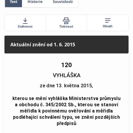
Text
Historie
Souvislosti
Obsah
Stáhnout
Tisknout
Aktuální znění
od 1. 6. 2015
120
VYHLÁŠKA
ze dne 13. května 2015,
kterou se mění vyhláška Ministerstva průmyslu
a obchodu č. 345/2002 Sb., kterou se stanoví
měřidla k povinnému ověřování a měřidla
podléhající schválení typu, ve znění pozdějších
předpisů