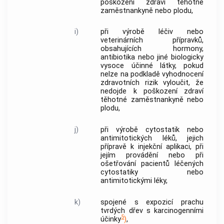
poškození zdraví těhotné
zaměstnankyně nebo plodu,
i)
při výrobě léčiv nebo
veterinárních přípravků,
obsahujících hormony,
antibiotika nebo jiné biologicky
vysoce účinné látky, pokud
nelze na podkladě vyhodnocení
zdravotních rizik vyloučit, že
nedojde k poškození zdraví
těhotné zaměstnankyně nebo
plodu,
j)
při výrobě cytostatik nebo
antimitotických léků, jejich
přípravě k injekční aplikaci, při
jejím provádění nebo při
ošetřování pacientů léčených
cytostatiky nebo
antimitotickými léky,
k)
spojené s expozicí prachu
tvrdých dřev s karcinogenními
5
účinky
)
,