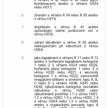
s větami R 42 nebo R 43 nebo jejich
kombinacemi anebo s větami H334
nebo H317,
6.
žíravým s větami R 34 nebo R 35 anebo
s větou H314,
7.
dráždivým s větou R 41 anebo
způsobující vážné poškození očí s
větou H318,
8.
zdraví škodlivým s větou R 65 anebo
nebezpečným při vdechnutí s větou
H304,
9.
jako kapalinami s větami R 11 nebo R 12
anebo s hořlavými kapalinami kategorie
1 nebo 2 s větami H224 nebo H225,
hořlavými plyny kategorie 1 nebo 2 s
větou H220 nebo H221, s aerosoly
kategorie 1 s větou H222, samovolně
reagujícími látkami a směsmi typu A, B,
C nebo D s větami H240, H241 nebo
H242, výbušninami kategorie nestabilní
výbušniny s větou H200 nebo
výbušninami podtřídy 1.1 s větou H201,
1.2 s větou H202, 1.3 s větou H203, 1.4
s větou H204 nebo 1.5 s větou H205
anebo s organickými peroxidy typu A