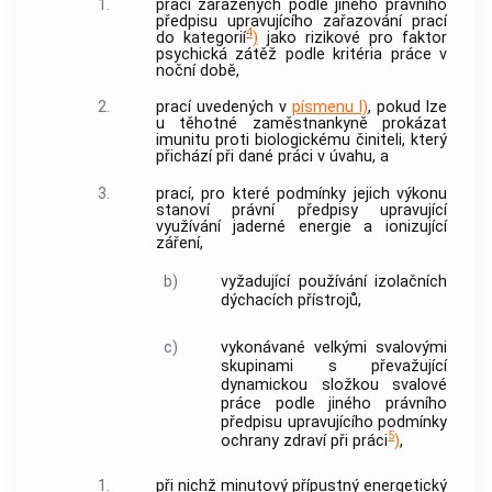
1.
prací zařazených podle jiného právního
předpisu upravujícího zařazování prací
4
do kategorií
)
jako rizikové pro faktor
psychická zátěž podle kritéria práce v
noční době,
2.
prací uvedených v
písmenu l)
, pokud lze
u těhotné zaměstnankyně prokázat
imunitu proti biologickému činiteli, který
přichází při dané práci v úvahu, a
3.
prací, pro které podmínky jejich výkonu
stanoví právní předpisy upravující
využívání jaderné energie a ionizující
záření,
b)
vyžadující používání izolačních
dýchacích přístrojů,
c)
vykonávané velkými svalovými
skupinami s převažující
dynamickou složkou svalové
práce podle jiného právního
předpisu upravujícího podmínky
5
ochrany zdraví při práci
)
,
1.
při nichž minutový přípustný energetický