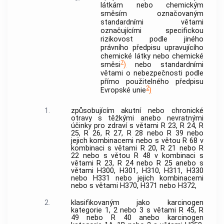
látkám nebo chemickým
směsím označovaným
standardními větami
označujícími specifickou
rizikovost podle jiného
právního předpisu upravujícího
chemické látky nebo chemické
7
směsi
)
nebo standardními
větami o nebezpečnosti podle
přímo použitelného předpisu
2
Evropské unie
)
1.
způsobujícím akutní nebo chronické
otravy s těžkými anebo nevratnými
účinky pro zdraví s větami R 23, R 24, R
25, R 26, R 27, R 28 nebo R 39 nebo
jejich kombinacemi nebo s větou R 68 v
kombinaci s větami R 20, R 21 nebo R
22 nebo s větou R 48 v kombinaci s
větami R 23, R 24 nebo R 25 anebo s
větami H300, H301, H310, H311, H330
nebo H331 nebo jejich kombinacemi
nebo s větami H370, H371 nebo H372,
2.
klasifikovaným jako karcinogen
kategorie 1, 2 nebo 3 s větami R 45, R
49 nebo R 40 anebo karcinogen