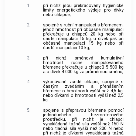
1.
při nichž jsou překračovány hygienické
limity energetického výdeje pro dívky
nebo chlapce,
2.
spojené s ruční manipulací s břemenem,
jehož hmotnost při občasné manipulaci
překračuje u chlapců 20 kg nebo při
časté manipulaci 15 kg, u dívek pak při
občasné manipulaci 15 kg nebo při
časté manipulaci 10 kg,
3.
při nichž směnová kumulativní
hmotnost ručně manipulovaného
břemene překračuje u chlapců 5 500 kg
a u dívek 4 000 kg za průměrnou směnu,
4.
vykonávané vsedě chlapci, spojené s
častým zvedáním a přenášením
břemene o hmotnosti vyšší než 4,5 kg,
nebo dívkami o hmotnosti vyšší než 2,5
kg,
5.
spojené s přepravou břemene pomocí
jednoduchého bezmotorového
prostředku, při nichž je chlapci
vynakládaná tažná síla vyšší než 150 N
nebo tlačná síla vyšší než 200 N nebo
při nichž je dívkami vynakládaná tažná