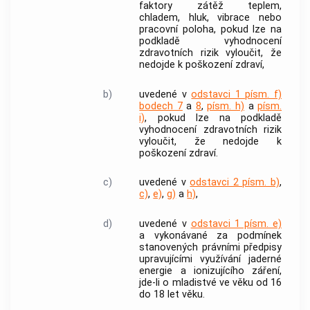
faktory zátěž teplem,
chladem, hluk, vibrace nebo
pracovní poloha, pokud lze na
podkladě vyhodnocení
zdravotních rizik vyloučit, že
nedojde k poškození zdraví,
b)
uvedené v
odstavci 1 písm. f)
bodech 7
a
8
,
písm. h)
a
písm.
i)
, pokud lze na podkladě
vyhodnocení zdravotních rizik
vyloučit, že nedojde k
poškození zdraví.
c)
uvedené v
odstavci 2 písm. b)
,
c)
,
e)
,
g)
a
h)
,
d)
uvedené v
odstavci 1 písm. e)
a vykonávané za podmínek
stanovených právními předpisy
upravujícími využívání jaderné
energie a ionizujícího záření,
jde-li o mladistvé ve věku od 16
do 18 let věku.