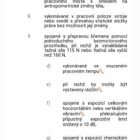
pracovního místa s ohledem na
antropometrické změny těla,
8.
vykonávané v pracovní poloze vstoje
nebo vsedě s převahou statické složky
práce bez možnosti její změny,
9.
spojené s přepravou břemene pomocí
jednoduchého bezmotorového
prostředku, při nichž je vynakládaná
tažná síla 115 N nebo tlačná síla vyšší
než 160 N,
d)
vykonávané ve vnuceném
5
pracovním tempu
)
,
e)
při nichž by mohly být
6
vystaveny rázům
)
,
f)
spojené s expozicí celkovým
horizontálním nebo vertikálním
6
vibracím
)
, překračujícím
přípustný expoziční limit
snížený o 10 dB,
g)
spojené s expozicí chemickým