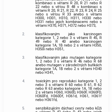
kombinaci s větami R 20, R 21 nebo R
22 nebo s větou R 48 v kombinaci s
větami R 20, R 21, R 22, R 23, R 24, R 25
nebo s větou R 33 anebo s větami
H300, H301, H310, H311, H330 nebo
H331 nebo jejich kombinacemi nebo s
větami H370, H371, H372 nebo H373,
2.
klasifikovaným jako karcinogen
kategorie 1, 2 nebo 3 s větami R 45, R
49 nebo R 40 anebo karcinogen
kategorie 1A, 1B nebo 2 s větami H350,
H350i nebo H351,
3.
klasifikovaným jako mutagen kategorie
1, 2 nebo 3 s větami R 46 nebo R 68
anebo mutagen v zárodečných buňkách
kategorie 1A, 1B nebo 2 s větami H340
nebo H341,
4.
toxickým pro reprodukci kategorie 1, 2
nebo 3 s větami R 60 nebo R 61, R 62
nebo R 63 anebo kategorie 1A, 1B nebo
2 s větami H360, H360D, H360F, H360FD,
H360Fd, H360Df, H361d, H361, H361f
nebo H361fd,
5.
senzibilizujícím dýchací cesty nebo kůži