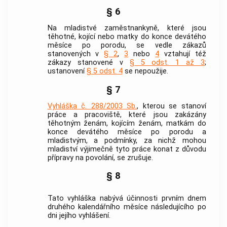
§ 6
Na mladistvé zaměstnankyně, které jsou
těhotné, kojící nebo matky do konce devátého
měsíce po porodu, se vedle zákazů
stanovených v
§ 2
,
3
nebo
4
vztahují též
zákazy stanovené v
§ 5 odst. 1 až 3
;
ustanovení
§ 5 odst. 4
se nepoužije.
§ 7
Vyhláška č. 288/2003 Sb.
, kterou se stanoví
práce a pracoviště, které jsou zakázány
těhotným ženám, kojícím ženám, matkám do
konce devátého měsíce po porodu a
mladistvým, a podmínky, za nichž mohou
mladiství výjimečně tyto práce konat z důvodu
přípravy na povolání, se zrušuje.
§ 8
Tato vyhláška nabývá účinnosti prvním dnem
druhého kalendářního měsíce následujícího po
dni jejího vyhlášení.