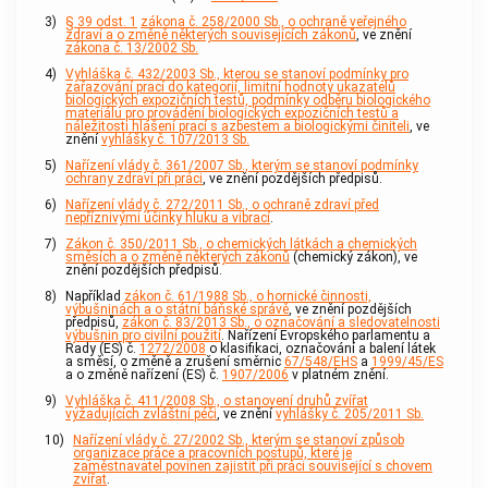
3)
§ 39 odst. 1
zákona č. 258/2000 Sb., o ochraně veřejného
zdraví a o změně některých souvisejících zákonů
, ve znění
zákona č. 13/2002 Sb.
4)
Vyhláška č. 432/2003 Sb., kterou se stanoví podmínky pro
zařazování prací do kategorií, limitní hodnoty ukazatelů
biologických expozičních testů, podmínky odběru biologického
materiálu pro provádění biologických expozičních testů a
náležitosti hlášení prací s azbestem a biologickými činiteli
, ve
znění
vyhlášky č. 107/2013 Sb.
5)
Nařízení vlády č. 361/2007 Sb., kterým se stanoví podmínky
ochrany zdraví při práci
, ve znění pozdějších předpisů.
6)
Nařízení vlády č. 272/2011 Sb., o ochraně zdraví před
nepříznivými účinky hluku a vibrací
.
7)
Zákon č. 350/2011 Sb., o chemických látkách a chemických
směsích a o změně některých zákonů
(chemický zákon), ve
znění pozdějších předpisů.
8)
Například
zákon č. 61/1988 Sb., o hornické činnosti,
výbušninách a o státní báňské správě
, ve znění pozdějších
předpisů,
zákon č. 83/2013 Sb., o označování a sledovatelnosti
výbušnin pro civilní použití
. Nařízení Evropského parlamentu a
Rady (ES) č.
1272/2008
o klasifikaci, označování a balení látek
a směsí, o změně a zrušení směrnic
67/548/EHS
a
1999/45/ES
a o změně nařízení (ES) č.
1907/2006
v platném znění.
9)
Vyhláška č. 411/2008 Sb., o stanovení druhů zvířat
vyžadujících zvláštní péči
, ve znění
vyhlášky č. 205/2011 Sb.
10)
Nařízení vlády č. 27/2002 Sb., kterým se stanoví způsob
organizace práce a pracovních postupů, které je
zaměstnavatel povinen zajistit při práci související s chovem
zvířat
.