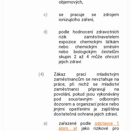
objemových,
c)
se pracuje se zdrojem
ionizujícího záření,
d)
podle hodnocení zdravotních
rizik
zaměstnavatelem
expozice chemickým látkám
nebo chemickým směsím
nebo biologickým činitelům
skupin 2 až 4 může ohrozit
jejich zdraví.
(4)
Zákaz prací mladistvým
zaměstnancům
se nevztahuje na
práce, při nichž se mladiství
zaměstnanci
připravují na
povolání, pokud jsou vykonávány
pod soustavným odborným
dozorem a organizací práce nebo
jinými opatřeními je zajištěna
dostatečná ochrana jejich zdraví,
a)
zařazené podle
odstavce 1
písm. a)
jako rizikové pro