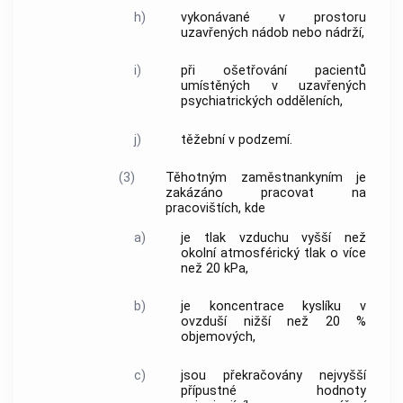
h)
vykonávané v prostoru
uzavřených nádob nebo nádrží,
i)
při ošetřování pacientů
umístěných v uzavřených
psychiatrických odděleních,
j)
těžební v podzemí.
(3)
Těhotným zaměstnankyním je
zakázáno pracovat na
pracovištích, kde
a)
je tlak vzduchu vyšší než
okolní atmosférický tlak o více
než 20 kPa,
b)
je koncentrace kyslíku v
ovzduší nižší než 20 %
objemových,
c)
jsou překračovány nejvyšší
přípustné hodnoty