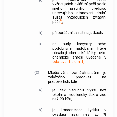
vyžadujících zvláštní péči podle
jiného právního předpisu
upravujícího stanovení druhů
zvířat vyžadujících zvláštní
9
péči
)
,
h)
při porážení zvířat na jatkách,
i)
se sudy, kanystry nebo
podobnými nádobami, které
obsahují chemické látky nebo
chemické směsi uvedené v
odstavci 1 písm. f)
.
(3)
Mladistvým
zaměstnancům
je
zakázáno pracovat na
pracovištích, kde
a)
je tlak vzduchu vyšší než
okolní atmosférický tlak o více
než 20 kPa,
b)
je koncentrace kyslíku v
ovzduší nižší než 20 %