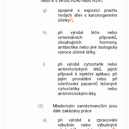
nebo B s větou H240 nebo H241,
g)
spojené s expozicí prachu
tvrdých dřev s karcinogenními
5
účinky
)
,
h)
při výrobě léčiv nebo
veterinárních přípravků,
obsahujících hormony,
antibiotika nebo jiné biologicky
vysoce účinné látky,
i)
při výrobě cytostatik nebo
antimitotických léků, jejich
přípravě k injekční aplikaci, při
jejím provádění nebo při
ošetřování pacientů léčených
cytostatiky nebo
antimitotickými léky.
(2)
Mladistvým
zaměstnancům
jsou
dále zakázány práce
a)
při výrobě a zpracování
výbušnin nebo výbušných
8