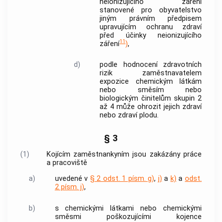
neionizujícího záření
stanovené pro obyvatelstvo
jiným právním předpisem
upravujícím ochranu zdraví
před účinky neionizujícího
11
záření
)
,
d)
podle hodnocení zdravotních
rizik
zaměstnavatelem
expozice chemickým látkám
nebo směsím nebo
biologickým činitelům skupin 2
až 4 může ohrozit jejich zdraví
nebo zdraví plodu.
§ 3
(1)
Kojícím zaměstnankyním jsou zakázány práce
a pracoviště
a)
uvedené v
§ 2 odst. 1 písm. g)
,
j)
a
k)
a
odst.
2 písm. j)
,
b)
s chemickými látkami nebo chemickými
směsmi poškozujícími kojence