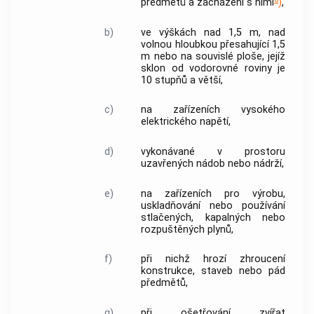
předmětů a zacházení s nimi
)
,
b)
ve výškách nad 1,5 m, nad
volnou hloubkou přesahující 1,5
m nebo na souvislé ploše, jejíž
sklon od vodorovné roviny je
10 stupňů a větší,
c)
na zařízeních vysokého
elektrického napětí,
d)
vykonávané v prostoru
uzavřených nádob nebo nádrží,
e)
na zařízeních pro výrobu,
uskladňování nebo používání
stlačených, kapalných nebo
rozpuštěných plynů,
f)
při nichž hrozí zhroucení
konstrukce, staveb nebo pád
předmětů,
g)
při ošetřování zvířat