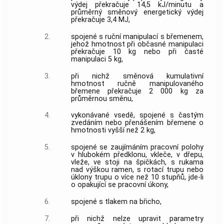
výdej překračuje 14,5 kJ/minutu a
průměrný směnový energetický výdej
překračuje 3,4 MJ,
2.
spojené s ruční manipulací s břemenem,
jehož hmotnost při občasné manipulaci
překračuje 10 kg nebo při časté
manipulaci 5 kg,
3.
při nichž směnová kumulativní
hmotnost ručně manipulovaného
břemene překračuje 2 000 kg za
průměrnou směnu,
4.
vykonávané vsedě, spojené s častým
zvedáním nebo přenášením břemene o
hmotnosti vyšší než 2 kg,
5.
spojené se zaujímáním pracovní polohy
v hlubokém předklonu, vkleče, v dřepu,
vleže, ve stoji na špičkách, s rukama
nad výškou ramen, s rotací trupu nebo
úklony trupu o více než 10 stupňů, jde-li
o opakující se pracovní úkony,
6.
spojené s tlakem na břicho,
7.
při nichž nelze upravit parametry