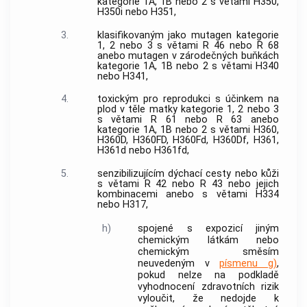
kategorie 1A, 1B nebo 2 s větami H350,
H350i nebo H351,
3.
klasifikovaným jako mutagen kategorie
1, 2 nebo 3 s větami R 46 nebo R 68
anebo mutagen v zárodečných buňkách
kategorie 1A, 1B nebo 2 s větami H340
nebo H341,
4.
toxickým pro reprodukci s účinkem na
plod v těle matky kategorie 1, 2 nebo 3
s větami R 61 nebo R 63 anebo
kategorie 1A, 1B nebo 2 s větami H360,
H360D, H360FD, H360Fd, H360Df, H361,
H361d nebo H361fd,
5.
senzibilizujícím dýchací cesty nebo kůži
s větami R 42 nebo R 43 nebo jejich
kombinacemi anebo s větami H334
nebo H317,
h)
spojené s expozicí jiným
chemickým látkám nebo
chemickým směsím
neuvedeným v
písmenu g)
,
pokud nelze na podkladě
vyhodnocení zdravotních rizik
vyloučit, že nedojde k