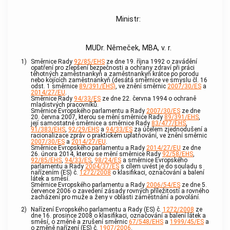
Ministr:
MUDr. Němeček, MBA, v. r.
1)
Směrnice Rady
92/85/EHS
ze dne 19. října 1992 o zavádění
opatření pro zlepšení bezpečnosti a ochrany zdraví při práci
těhotných zaměstnankyň a zaměstnankyň krátce po porodu
nebo kojících zaměstnankyň (desátá směrnice ve smyslu čl. 16
odst. 1 směrnice
89/391/EHS)
, ve znění směrnic
2007/30/ES
a
2014/27/EU
.
Směrnice Rady
94/33/ES
ze dne 22. června 1994 o ochraně
mladistvých pracovníků.
Směrnice Evropského parlamentu a Rady
2007/30/ES
ze dne
20. června 2007, kterou se mění směrnice Rady
89/391/EHS
,
její samostatné směrnice a směrnice Rady
83/477/EHS
,
91/383/EHS
,
92/29/EHS
a
94/33/ES
za účelem zjednodušení a
racionalizace zpráv o praktickém uplatňování, ve znění směrnic
2007/30/ES
a
2014/27/EU
.
Směrnice Evropského parlamentu a Rady
2014/27/EU
ze dne
26. února 2014, kterou se mění směrnice Rady
92/58/EHS
,
92/85/EHS
,
94/33/ES
,
98/24/ES
a směrnice Evropského
parlamentu a Rady
2004/37/ES
s cílem uvést je do souladu s
nařízením (ES) č.
1272/2008
o klasifikaci, označování a balení
látek a směsí.
Směrnice Evropského parlamentu a Rady
2006/54/ES
ze dne 5.
července 2006 o zavedení zásady rovných příležitostí a rovného
zacházení pro muže a ženy v oblasti zaměstnání a povolání.
2)
Nařízení Evropského parlamentu a Rady (ES) č.
1272/2008
ze
dne 16. prosince 2008 o klasifikaci, označování a balení látek a
směsí, o změně a zrušení směrnic
67/548/EHS
a
1999/45/ES
a
o změně nařízení (ES) č.
1907/2006
.