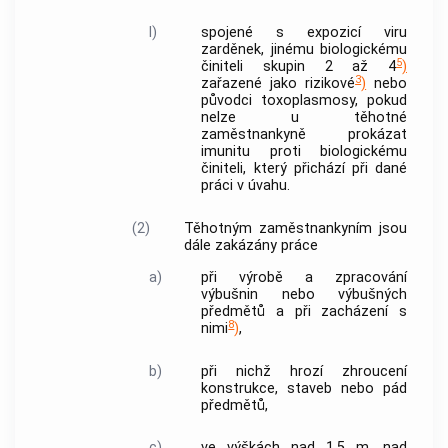
l)
spojené s expozicí viru
zarděnek, jinému biologickému
5
činiteli skupin 2 až 4
)
3
zařazené jako rizikové
)
nebo
původci toxoplasmosy, pokud
nelze u těhotné
zaměstnankyně prokázat
imunitu proti biologickému
činiteli, který přichází při dané
práci v úvahu.
(2)
Těhotným zaměstnankyním jsou
dále zakázány práce
a)
při výrobě a zpracování
výbušnin nebo výbušných
předmětů a při zacházení s
8
nimi
)
,
b)
při nichž hrozí zhroucení
konstrukce, staveb nebo pád
předmětů,
c)
ve výškách nad 1,5 m, nad