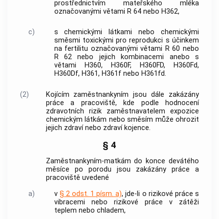
prostřednictvím mateřského mléka
označovanými větami R 64 nebo H362,
c)
s chemickými látkami nebo chemickými
směsmi toxickými pro reprodukci s účinkem
na fertilitu označovanými větami R 60 nebo
R 62 nebo jejich kombinacemi anebo s
větami H360, H360F, H360FD, H360Fd,
H360Df, H361, H361f nebo H361fd.
(2)
Kojícím zaměstnankyním jsou dále zakázány
práce a pracoviště, kde podle hodnocení
zdravotních rizik
zaměstnavatelem
expozice
chemickým látkám nebo směsím může ohrozit
jejich zdraví nebo zdraví kojence.
§ 4
Zaměstnankyním-matkám do konce devátého
měsíce po porodu jsou zakázány práce a
pracoviště uvedené
a)
v
§ 2 odst. 1 písm. a)
, jde-li o rizikové práce s
vibracemi nebo rizikové práce v zátěži
teplem nebo chladem,