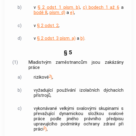
b)
v
§ 2 odst. 1 písm. b)
,
c) bodech 1 až 6
a
bodě 8
,
písm. d)
a
e)
,
c)
v
§ 2 odst. 2
,
d)
v
§ 2 odst. 3 písm. a)
a
b)
.
§ 5
(1)
Mladistvým
zaměstnancům
jsou zakázány
práce
3
a)
rizikové
)
,
b)
vyžadující používání izolačních dýchacích
přístrojů,
c)
vykonávané velkými svalovými skupinami s
převažující dynamickou složkou svalové
práce podle jiného právního předpisu
upravujícího podmínky ochrany zdraví při
5
práci
)
,