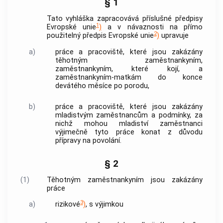
§ 1
Tato vyhláška zapracovává příslušné předpisy
1
Evropské unie
)
a v návaznosti na přímo
2
použitelný předpis Evropské unie
)
upravuje
a)
práce a pracoviště, které jsou zakázány
těhotným zaměstnankyním,
zaměstnankyním, které kojí, a
zaměstnankyním-matkám do konce
devátého měsíce po porodu,
b)
práce a pracoviště, které jsou zakázány
mladistvým
zaměstnancům
a podmínky, za
nichž mohou mladiství
zaměstnanci
výjimečně tyto práce konat z důvodu
přípravy na povolání.
§ 2
(1)
Těhotným zaměstnankyním jsou zakázány
práce
3
a)
rizikové
)
, s výjimkou