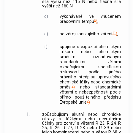
síla vyšší než 115 N nebo tlačná síla
vyšší než 160 N,
d)
vykonávané ve vnuceném
5
pracovním tempu
)
,
11
e)
se zdroji ionizujícího záření
)
,
f)
spojené s expozicí chemickým
látkám nebo chemickým
směsím označovaným
standardními větami
označujícími specifickou
rizikovost podle jiného
právního předpisu upravujícího
chemické látky nebo chemické
7
směsi
)
nebo standardními
větami o nebezpečnosti podle
přímo použitelného předpisu
2
Evropské unie
)
1.
způsobujícím akutní nebo chronické
otravy s těžkými nebo nevratnými
účinky pro zdraví s větami R 23, R 24, R
25, R 26, R 27, R 28 nebo R 39 nebo
jejich kombinacemi nebo s větou R 68 v