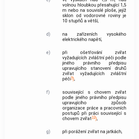
volnou hloubkou přesahující 1,5
m nebo na souvislé ploše, jejíž
sklon od vodorovné roviny je
10 stupňů a větší,
d)
na zařízeních vysokého
elektrického napětí,
e)
při ošetřování zvířat
vyžadujících zvláštní péči podle
jiného právního předpisu
upravujícího stanovení druhů
zvířat vyžadujících zvláštní
9
péči
)
,
f)
související s chovem zvířat
podle jiného právního předpisu
upravujícího způsob
organizace práce a pracovních
postupů při práci související s
10
chovem zvířat
)
,
g)
při porážení zvířat na jatkách,