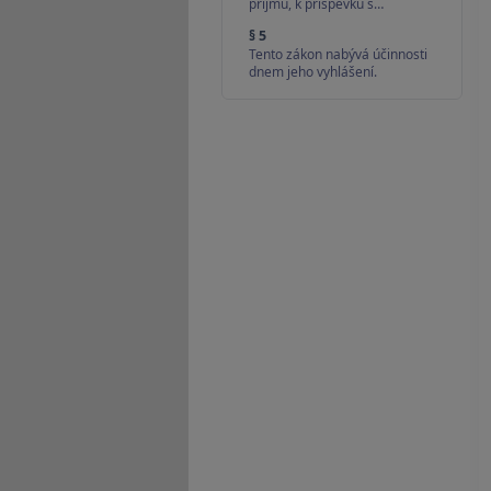
příjmu, k příspěvku s…
§ 5
Tento zákon nabývá účinnosti
dnem jeho vyhlášení.