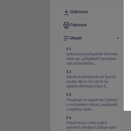
Stáhnout
Tisknout
Obsah
§ 1
Jednorázový příspěvek důchodci
(dále jen „příspěvek“) poskytne
stát poživatelům…
§ 2
Nárok na příspěvek má fyzická
osoba, která má nárok na
výplatu důchodu (části d…
§ 3
Příspěvek se vyplatí bez žádosti
v rozhodném měsíci, popřípadě
v nejblíže násle…
§ 4
Pokud se pro účely jiných
právních předpisů zjišťuje výše