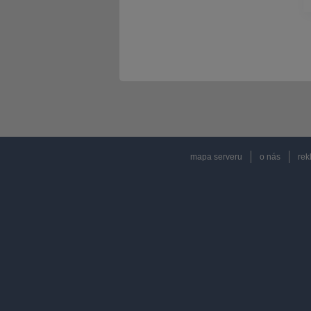
mapa serveru
o nás
rek