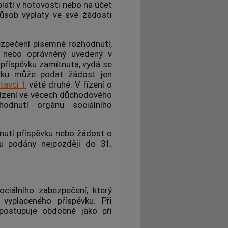
latí v hotovosti nebo na účet
ůsob výplaty ve své žádosti
ezpečení písemné rozhodnutí,
u nebo oprávněný uvedený v
 příspěvku zamítnuta, vydá se
ěvku může podat žádost jen
tavci 1
větě druhé. V řízení o
řízení ve věcech důchodového
hodnutí orgánu sociálního
nutí příspěvku nebo žádost o
u podány nejpozději do 31.
ociálního zabezpečení, který
 vyplaceného příspěvku. Při
postupuje obdobně jako při