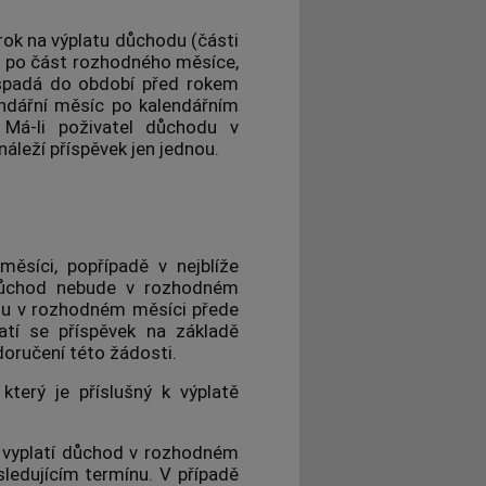
rok na výplatu důchodu (části
 po část rozhodného měsíce,
 spadá do období před rokem
ndářní měsíc po kalendářním
 Má-li poživatel důchodu v
áleží příspěvek jen jednou.
ěsíci, popřípadě v nejblíže
 důchod nebude v rozhodném
odu v rozhodném měsíci přede
atí se příspěvek na základě
oručení této žádosti.
který je příslušný k výplatě
e vyplatí důchod v rozhodném
sledujícím termínu. V případě