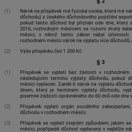
§ 2
(1)
Nárok na příspěvek má fyzická osoba, která má ná
důchodu) z českého důchodového pojištění aspoň
pokud tento důchod byl přiznán ode dne, který
2016; rozhodným měsícem se rozumí druhý kale
měsíci, v němž tento zákon nabyl účinnosti.
rozhodném měsíci nárok na výplatu více důchodů, n
(2)
Výše příspěvku činí 1 200 Kč.
§ 3
(1)
Příspěvek se vyplatí bez žádosti v rozhodném m
následujícím termínu výplaty důchodu, pokud
měsíci vyplacen. Zanikl-li nárok na výplatu důch
dnem, který je termínem výplaty důchodu, vypl
písemné žádosti oprávněného do 60 dnů ode dne d
(2)
Příspěvek vyplatí orgán sociálního zabezpečení, 
důchodu v rozhodném měsíci.
(3)
Příspěvek se vyplatí stejným způsobem, jakým s
měsíci, popřípadě důchod vyplacený v nejblíže ná