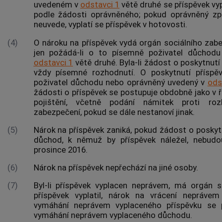
uvedeném v
odstavci 1
větě druhé se příspěvek vyp
podle žádosti oprávněného; pokud oprávněný zp
neuvede, vyplatí se příspěvek v hotovosti.
(4)
O nároku na příspěvek vydá orgán sociálního zab
jen požádá-li o to písemně poživatel důchod
odstavci 1
větě druhé. Byla-li žádost o poskytnutí
vždy písemné rozhodnutí. O poskytnutí přísp
poživatel důchodu nebo oprávněný uvedený v
ods
žádosti o příspěvek se postupuje obdobně jako v 
pojištění, včetně podání námitek proti roz
zabezpečení, pokud se dále nestanoví jinak.
(5)
Nárok na příspěvek zaniká, pokud žádost o poskyt
důchod, k němuž by příspěvek náležel, nebudo
prosince 2016.
(6)
Nárok na příspěvek nepřechází na jiné osoby.
(7)
Byl-li příspěvek vyplacen neprávem, má orgán s
příspěvek vyplatil, nárok na vrácení neprávem
vymáhání neprávem vyplaceného příspěvku se 
vymáhání neprávem vyplaceného důchodu.