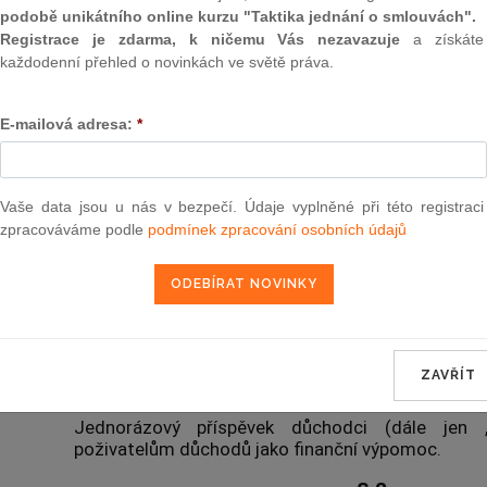
podobě unikátního online kurzu "Taktika jednání o smlouvách".
Registrace je zdarma, k ničemu Vás nezavazuje
a získáte
Aktuální znění
od 28. 12. 2015
každodenní přehled o novinkách ve světě práva.
381
E-mailová adresa:
*
ZÁKON
ze dne 10. prosince 201
Vaše data jsou u nás v bezpečí. Údaje vyplněné při této registraci
zpracováváme podle
podmínek zpracování osobních údajů
o jednorázovém příspěvku dů
Parlament se usnesl na tomto zákoně České rep
ZAVŘÍT
§ 1
Jednorázový příspěvek důchodci (dále jen „
poživatelům důchodů jako finanční výpomoc.