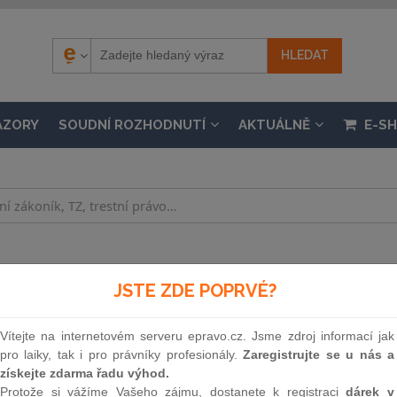
ÁZORY
SOUDNÍ ROZHODNUTÍ
AKTUÁLNĚ
E-S
.
pěvku důchodci
JSTE ZDE POPRVÉ?
innosti 28. 12. 2015, částka 161 / 2015
Vítejte na internetovém serveru epravo.cz. Jsme zdroj informací jak
pro laiky, tak i pro právníky profesionály.
Zaregistrujte se u nás a
Souvislosti
získejte zdarma řadu výhod.
Protože si vážíme Vašeho zájmu, dostanete k registraci
dárek v