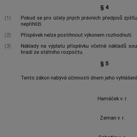
§ 4
(1)
Pokud se pro účely jiných právních předpisů zjišťu
nepřihlíží.
(2)
Příspěvek nelze postihnout výkonem rozhodnutí.
(3)
Náklady na výplatu příspěvku včetně nákladů souv
hradí ze státního rozpočtu.
§ 5
Tento zákon nabývá účinnosti dnem jeho vyhlášení
Hamáček v. r.
Zeman v. r.