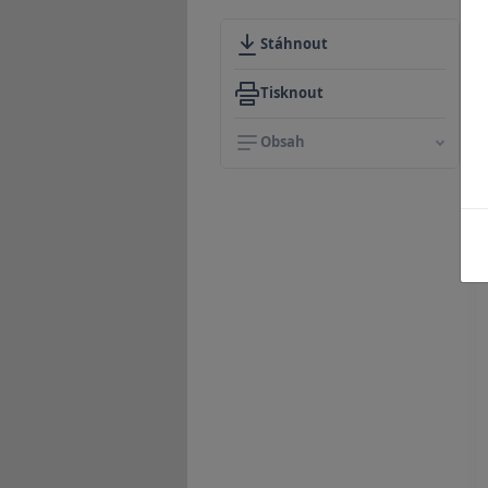
Stáhnout
Tisknout
Obsah