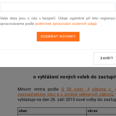
Vyhlášené znění
od 15. 4. 2015
Vaše data jsou u nás v bezpečí. Údaje vyplněné při této registraci
zpracováváme podle
podmínek zpracování osobních údajů
71
SDĚLENÍ
Ministerstva vnitra
ZAVŘÍT
ze dne 1. dubna 2015
o vyhlášení nových voleb do zastupi
Ministr vnitra podle
§ 58 odst. 4
zákona č. 
zastupitelstev obcí a o změně některých zákonů
,
vyhlašuje na den 26. září 2015 nové volby do zastu
obec
okres