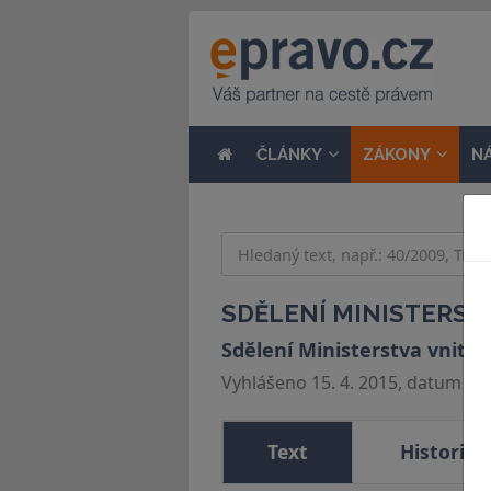
ČLÁNKY
ZÁKONY
N
SDĚLENÍ MINISTERSTVA
Sdělení Ministerstva vnitra
Vyhlášeno 15. 4. 2015, datum účin
Text
Historie