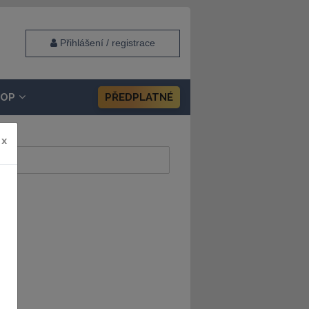
Přihlášení / registrace
HOP
PŘEDPLATNÉ
x