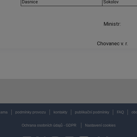
Dasnice
Sokolov
Ministr:
Chovanec v. r.
lama
podmínky provozu
kontakty
publikační podmínky
FAQ
obc
Ochrana osobních údajů - GDPR
Nastavení cookies