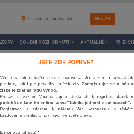
ÁZORY
SOUDNÍ ROZHODNUTÍ
AKTUÁLNĚ
E-S
JSTE ZDE POPRVÉ?
Vítejte na internetovém serveru epravo.cz. Jsme zdroj informací jak
pro laiky, tak i pro právníky profesionály.
Zaregistrujte se u nás a
 VNITRA Č. 71/2015 SB.
získejte zdarma řadu výhod.
 o vyhlášení nových voleb do zastupitelstva obce
Protože si vážíme Vašeho zájmu, dostanete k registraci
dárek v
podobě unikátního online kurzu "Taktika jednání o smlouvách".
nosti 15. 4. 2015, částka 34 / 2015
Registrace je zdarma, k ničemu Vás nezavazuje
a získáte
každodenní přehled o novinkách ve světě práva.
Souvislosti
E-mailová adresa:
*