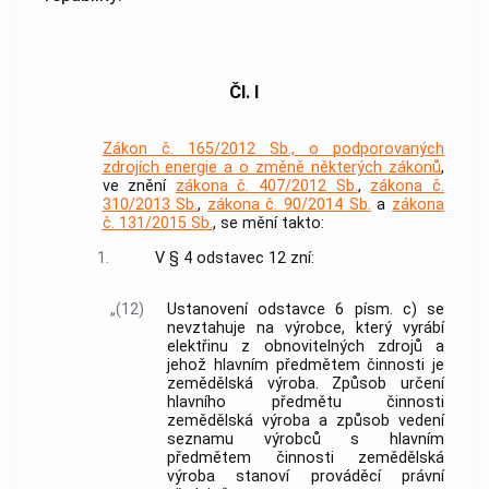
Čl. I
Zákon č. 165/2012 Sb., o podporovaných
zdrojích energie a o změně některých zákonů
,
ve znění
zákona č. 407/2012 Sb.
,
zákona č.
310/2013 Sb.
,
zákona č. 90/2014 Sb.
a
zákona
č. 131/2015 Sb.
, se mění takto:
1.
V § 4 odstavec 12 zní:
„(12)
Ustanovení odstavce 6 písm. c) se
nevztahuje na výrobce, který vyrábí
elektřinu z obnovitelných zdrojů a
jehož hlavním předmětem činnosti je
zemědělská výroba. Způsob určení
hlavního předmětu činnosti
zemědělská výroba a způsob vedení
seznamu výrobců s hlavním
předmětem činnosti zemědělská
výroba stanoví prováděcí právní