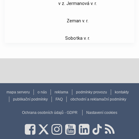
v z. Jermanová v. r.
Zeman v. r.
Sobotka v. r.
mapa serveru
o nás
reklama
podmínky provozu
kontakty
publikační podmínky
FAQ
obchodní a reklamační podmínky
Ochrana osobních údajů - GDPR
Nastavení cookies