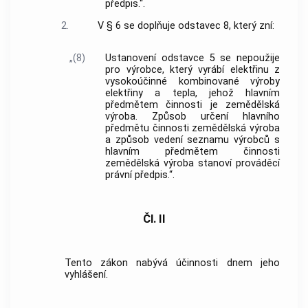
předpis.“.
2.
V § 6 se doplňuje odstavec 8, který zní:
„(8)
Ustanovení odstavce 5 se nepoužije
pro výrobce, který vyrábí elektřinu z
vysokoúčinné kombinované výroby
elektřiny a tepla, jehož hlavním
předmětem činnosti je zemědělská
výroba. Způsob určení hlavního
předmětu činnosti zemědělská výroba
a způsob vedení seznamu výrobců s
hlavním předmětem činnosti
zemědělská výroba stanoví prováděcí
právní předpis.“.
Čl. II
Tento zákon nabývá účinnosti dnem jeho
vyhlášení.