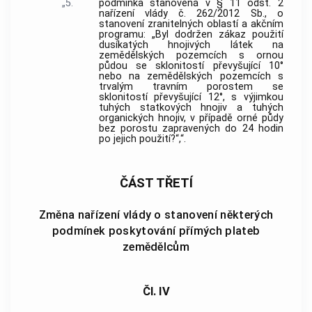
„5.
podmínka stanovená v § 11 odst. 2
nařízení vlády č. 262/2012 Sb., o
stanovení zranitelných oblastí a akčním
programu: „Byl dodržen zákaz použití
dusíkatých hnojivých látek na
zemědělských pozemcích s ornou
půdou se sklonitostí převyšující 10°
nebo na zemědělských pozemcích s
trvalým travním porostem se
sklonitostí převyšující 12°, s výjimkou
tuhých statkových hnojiv a tuhých
organických hnojiv, v případě orné půdy
bez porostu zapravených do 24 hodin
po jejich použití?“,“.
ČÁST TŘETÍ
Změna nařízení vlády o stanovení některých
podmínek poskytování přímých plateb
zemědělcům
Čl. IV