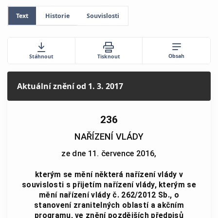
Text
Historie
Souvislosti
Obsah
Stáhnout
Tisknout
Aktuální znění
od 1. 3. 2017
236
NAŘÍZENÍ VLÁDY
ze dne 11. července 2016,
kterým se mění některá nařízení vlády v
souvislosti s přijetím nařízení vlády, kterým se
mění nařízení vlády č. 262/2012 Sb., o
stanovení zranitelných oblastí a akčním
programu, ve znění pozdějších předpisů