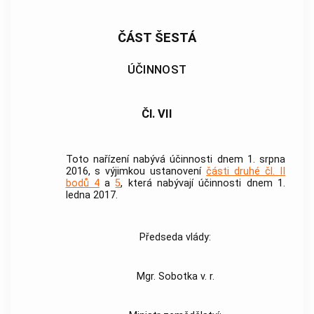
ČÁST ŠESTÁ
ÚČINNOST
Čl. VII
Toto nařízení nabývá účinnosti dnem 1. srpna
2016, s výjimkou ustanovení
části druhé čl. II
bodů 4
a
5
, která nabývají účinnosti dnem 1.
ledna 2017.
Předseda vlády:
Mgr. Sobotka v. r.