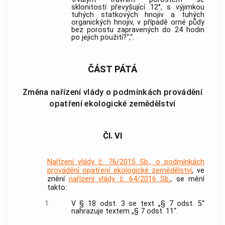
sklonitostí převyšující 12°, s výjimkou
tuhých statkových hnojiv a tuhých
organických hnojiv, v případě orné půdy
bez porostu zapravených do 24 hodin
po jejich použití?“,“.
ČÁST PÁTÁ
Změna nařízení vlády o podmínkách provádění
opatření ekologické zemědělství
Čl. VI
Nařízení vlády č. 76/2015 Sb., o podmínkách
provádění opatření ekologické zemědělství
, ve
znění
nařízení vlády č. 64/2016 Sb.
, se mění
takto:
1.
V § 18 odst. 3 se text „§ 7 odst. 5“
nahrazuje textem „§ 7 odst. 11“.