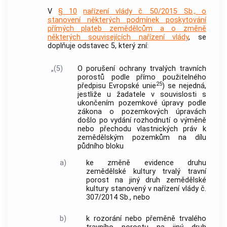
V
§ 10
nařízení vlády č. 50/2015 Sb., o
stanovení některých podmínek poskytování
přímých plateb zemědělcům a o změně
některých souvisejících nařízení vlády
, se
doplňuje odstavec 5, který zní:
„(5)
O porušení ochrany trvalých travních
porostů podle přímo použitelného
25
předpisu Evropské unie
) se nejedná,
jestliže u žadatele v souvislosti s
ukončením pozemkové úpravy podle
zákona o pozemkových úpravách
došlo po vydání rozhodnutí o výměně
nebo přechodu vlastnických práv k
zemědělským pozemkům na dílu
půdního bloku
a)
ke změně evidence druhu
zemědělské kultury trvalý travní
porost na jiný druh zemědělské
kultury stanovený v nařízení vlády č.
307/2014 Sb., nebo
b)
k rozorání nebo přeměně trvalého