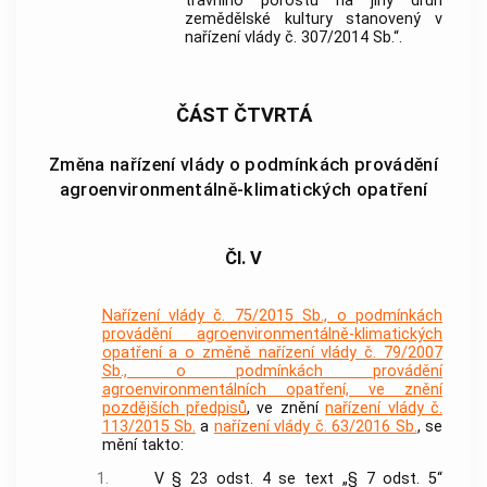
travního porostu na jiný druh
zemědělské kultury stanovený v
nařízení vlády č. 307/2014 Sb.“.
ČÁST ČTVRTÁ
Změna nařízení vlády o podmínkách provádění
agroenvironmentálně-klimatických opatření
Čl. V
Nařízení vlády č. 75/2015 Sb., o podmínkách
provádění agroenvironmentálně-klimatických
opatření a o změně nařízení vlády č. 79/2007
Sb., o podmínkách provádění
agroenvironmentálních opatření, ve znění
pozdějších předpisů
, ve znění
nařízení vlády č.
113/2015 Sb.
a
nařízení vlády č. 63/2016 Sb.
, se
mění takto:
1.
V § 23 odst. 4 se text „§ 7 odst. 5“