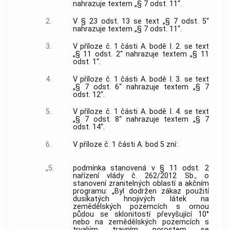
nahrazuje textem „§ 7 odst. 11“.
2.
V § 23 odst. 13 se text „§ 7 odst. 5“
nahrazuje textem „§ 7 odst. 11“.
3.
V příloze č. 1 části A. bodě I. 2. se text
„§ 11 odst. 2“ nahrazuje textem „§ 11
odst. 1“.
4.
V příloze č. 1 části A. bodě I. 3. se text
„§ 7 odst. 6“ nahrazuje textem „§ 7
odst. 12“.
5.
V příloze č. 1 části A. bodě I. 4. se text
„§ 7 odst. 8“ nahrazuje textem „§ 7
odst. 14“.
6.
V příloze č. 1 části A. bod 5 zní:
„5.
podmínka stanovená v § 11 odst. 2
nařízení vlády č. 262/2012 Sb., o
stanovení zranitelných oblastí a akčním
programu: „Byl dodržen zákaz použití
dusíkatých hnojivých látek na
zemědělských pozemcích s ornou
půdou se sklonitostí převyšující 10°
nebo na zemědělských pozemcích s
trvalým travním porostem se