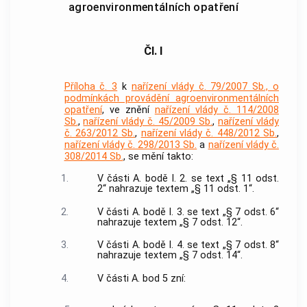
agroenvironmentálních opatření
Čl. I
Příloha č. 3
k
nařízení vlády č. 79/2007 Sb., o
podmínkách provádění agroenvironmentálních
opatření
, ve znění
nařízení vlády č. 114/2008
Sb.
,
nařízení vlády č. 45/2009 Sb.
,
nařízení vlády
č. 263/2012 Sb.
,
nařízení vlády č. 448/2012 Sb.
,
nařízení vlády č. 298/2013 Sb.
a
nařízení vlády č.
308/2014 Sb.
, se mění takto:
1.
V části A. bodě I. 2. se text „§ 11 odst.
2“ nahrazuje textem „§ 11 odst. 1“.
2.
V části A. bodě I. 3. se text „§ 7 odst. 6“
nahrazuje textem „§ 7 odst. 12“.
3.
V části A. bodě I. 4. se text „§ 7 odst. 8“
nahrazuje textem „§ 7 odst. 14“.
4.
V části A. bod 5 zní: