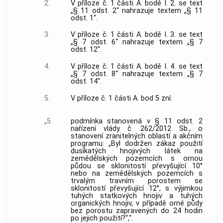
2.
V příloze č. 1 části A. bodě I. 2. se text
„§ 11 odst. 2“ nahrazuje textem „§ 11
odst. 1“.
3.
V příloze č. 1 části A. bodě I. 3. se text
„§ 7 odst. 6“ nahrazuje textem „§ 7
odst. 12“.
4.
V příloze č. 1 části A. bodě I. 4. se text
„§ 7 odst. 8“ nahrazuje textem „§ 7
odst. 14“.
5.
V příloze č. 1 části A. bod 5 zní:
„5.
podmínka stanovená v § 11 odst. 2
nařízení vlády č. 262/2012 Sb., o
stanovení zranitelných oblastí a akčním
programu: „Byl dodržen zákaz použití
dusíkatých hnojivých látek na
zemědělských pozemcích s ornou
půdou se sklonitostí převyšující 10°
nebo na zemědělských pozemcích s
trvalým travním porostem se
sklonitostí převyšující 12°, s výjimkou
tuhých statkových hnojiv a tuhých
organických hnojiv, v případě orné půdy
bez porostu zapravených do 24 hodin
po jejich použití?“,“.