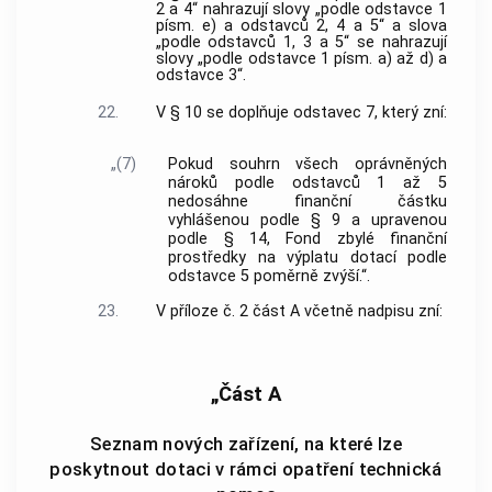
2 a 4“ nahrazují slovy „podle odstavce 1
písm. e) a odstavců 2, 4 a 5“ a slova
„podle odstavců 1, 3 a 5“ se nahrazují
slovy „podle odstavce 1 písm. a) až d) a
odstavce 3“.
22.
V § 10 se doplňuje odstavec 7, který zní:
„(7)
Pokud souhrn všech oprávněných
nároků podle odstavců 1 až 5
nedosáhne finanční částku
vyhlášenou podle § 9 a upravenou
podle § 14, Fond zbylé finanční
prostředky na výplatu dotací podle
odstavce 5 poměrně zvýší.“.
23.
V příloze č. 2 část A včetně nadpisu zní:
„Část A
Seznam nových zařízení, na které lze
poskytnout dotaci v rámci opatření technická