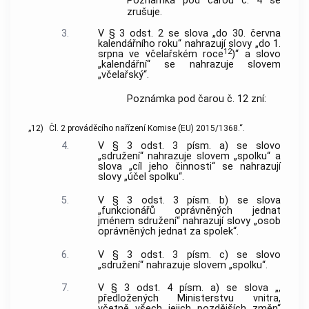
Poznámka pod čarou č. 4 se
zrušuje.
3.
V § 3 odst. 2 se slova „do 30. června
kalendářního roku“ nahrazují slovy „do 1.
12
srpna ve včelařském roce
)“ a slovo
„kalendářní“ se nahrazuje slovem
„včelařský“.
Poznámka pod čarou č. 12 zní:
„12)
Čl. 2 prováděcího nařízení Komise (EU) 2015/1368.“.
4.
V § 3 odst. 3 písm. a) se slovo
„sdružení“ nahrazuje slovem „spolku“ a
slova „cíl jeho činnosti“ se nahrazují
slovy „účel spolku“.
5.
V § 3 odst. 3 písm. b) se slova
„funkcionářů oprávněných jednat
jménem sdružení“ nahrazují slovy „osob
oprávněných jednat za spolek“.
6.
V § 3 odst. 3 písm. c) se slovo
„sdružení“ nahrazuje slovem „spolku“.
7.
V § 3 odst. 4 písm. a) se slova „,
předložených Ministerstvu vnitra,
včetně všech jejich pozdějších změn“