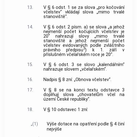
13.
V § 6 odst. 1 se za slova „pro kočování
včelstev“ vkládají slova „mimo trvalé
stanoviště“.
14.
V § 6 odst. 2 písm. a) se slova „a jehož
nejmenší počet kočujících včelstev je
20“ nahrazují slovy „mimo trvalé
stanoviště a jehož nejmenší počet
včelstev evidovaných podle zvláštního
3
právního předpisu
) k 1. září v
příslušném včelařském roce je 20“.
15.
V § 6 odst. 3 se slovo „kalendářním“
nahrazuje slovem „včelařském“.
16.
Nadpis § 8 zní: „Obnova včelstev“.
17.
V § 8 se na konci textu odstavce 3
doplňují slova „chovatelům včel na
území České republiky“.
18.
V § 10 odstavec 1 zní:
„(1)
Výše dotace na opatření podle § 4 činí
nejvýše