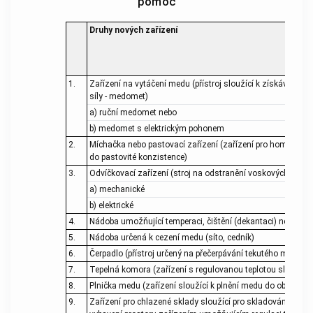
pomoc
Druhy nových zařízení
1.
Zařízení na vytáčení medu (přístroj sloužící k získávání me
síly - medomet)
a) ruční medomet nebo
b) medomet s elektrickým pohonem
2.
Míchačka nebo pastovací zařízení (zařízení pro homogeniz
do pastovité konzistence)
3.
Odvíčkovací zařízení (stroj na odstranění voskových víček
a) mechanické
b) elektrické
4.
Nádoba umožňující temperaci, čištění (dekantaci) nebo mí
5.
Nádoba určená k cezení medu (síto, cedník)
6.
Čerpadlo (přístroj určený na přečerpávání tekutého medu)
7.
Tepelná komora (zařízení s regulovanou teplotou sloužící
8.
Plnička medu (zařízení sloužící k plnění medu do obalů)
9.
Zařízení pro chlazené sklady sloužící pro skladování medu