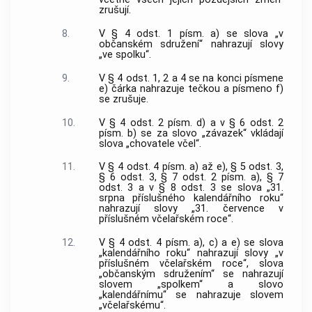
zrušují.
8.
V § 4 odst. 1 písm. a) se slova „v
občanském sdružení“ nahrazují slovy
„ve spolku“.
9.
V § 4 odst. 1, 2 a 4 se na konci písmene
e) čárka nahrazuje tečkou a písmeno f)
se zrušuje.
10.
V § 4 odst. 2 písm. d) a v § 6 odst. 2
písm. b) se za slovo „závazek“ vkládají
slova „chovatele včel“.
11.
V § 4 odst. 4 písm. a) až e), § 5 odst. 3,
§ 6 odst. 3, § 7 odst. 2 písm. a), § 7
odst. 3 a v § 8 odst. 3 se slova „31.
srpna příslušného kalendářního roku“
nahrazují slovy „31. července v
příslušném včelařském roce“.
12.
V § 4 odst. 4 písm. a), c) a e) se slova
„kalendářního roku“ nahrazují slovy „v
příslušném včelařském roce“, slova
„občanským sdružením“ se nahrazují
slovem „spolkem“ a slovo
„kalendářnímu“ se nahrazuje slovem
„včelařskému“.