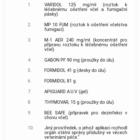
1.
VARIDOL 125 mg/ml (roztok k
léčebnému ošetření včel a fumigační
pásky).
2.
MP 10 FUM (roztok k ošetření včelstva
fumigací).
3.
M-1 AER 240 mg/ml (koncentrát pro
přípravu roztoku k léčebnému ošetření
včel).
4.
GABON PF 90 mg (proužky do úlu).
5.
FORMIDOL 41 g (desky do úlu).
6.
FORMIDOL 81 g.
7.
APIGUARD A.U.V. (gel).
8.
THYMOVAR, 15 g (proužky do úlu).
9.
BEE SAFE (přípravek pro dezinfekci v
chovu včel).
10.
Jiný prostředek, o jehož aplikaci rozhodl
orgán státní správy příslušný ve věcech
veterinární péče.“.