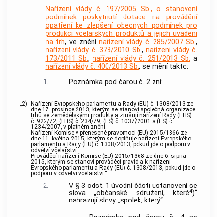
Nařízení vlády č. 197/2005 Sb., o stanovení
podmínek poskytnutí dotace na provádění
opatření ke zlepšení obecných podmínek pro
produkci včelařských produktů a jejich uvádění
na trh
, ve znění
nařízení vlády č. 285/2007 Sb.
,
nařízení vlády č. 373/2010 Sb.
,
nařízení vlády č.
173/2011 Sb.
,
nařízení vlády č. 251/2013 Sb.
a
nařízení vlády č. 400/2013 Sb.
, se mění takto:
1.
Poznámka pod čarou č. 2 zní:
„2)
Nařízení Evropského parlamentu a Rady (EU) č. 1308/2013 ze
dne 17. prosince 2013, kterým se stanoví společná organizace
trhů se zemědělskými produkty a zrušují nařízení Rady (EHS)
č. 922/72, (EHS) č. 234/79, (ES) č. 1037/2001 a (ES) č.
1234/2007, v platném znění.
Nařízení Komise v přenesené pravomoci (EU) 2015/1366 ze
dne 11. května 2015, kterým se doplňuje nařízení Evropského
parlamentu a Rady (EU) č. 1308/2013, pokud jde o podporu v
odvětví včelařství.
Prováděcí nařízení Komise (EU) 2015/1368 ze dne 6. srpna
2015, kterým se stanoví prováděcí pravidla k nařízení
Evropského parlamentu a Rady (EU) č. 1308/2013, pokud jde o
podporu v odvětví včelařství.“.
2.
V § 3 odst. 1 úvodní části ustanovení se
4
slova „občanské sdružení, které
)“
nahrazují slovy „spolek, který“.