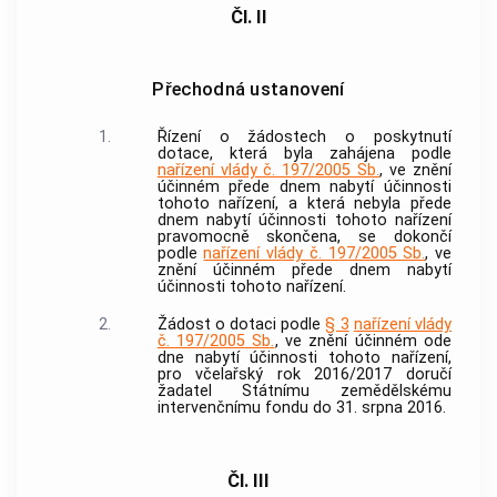
Čl. II
Přechodná ustanovení
1.
Řízení o žádostech o poskytnutí
dotace, která byla zahájena podle
nařízení vlády č. 197/2005 Sb.
, ve znění
účinném přede dnem nabytí účinnosti
tohoto nařízení, a která nebyla přede
dnem nabytí účinnosti tohoto nařízení
pravomocně skončena, se dokončí
podle
nařízení vlády č. 197/2005 Sb.
, ve
znění účinném přede dnem nabytí
účinnosti tohoto nařízení.
2.
Žádost o dotaci podle
§ 3
nařízení vlády
č. 197/2005 Sb.
, ve znění účinném ode
dne nabytí účinnosti tohoto nařízení,
pro včelařský rok 2016/2017 doručí
žadatel Státnímu zemědělskému
intervenčnímu fondu do 31. srpna 2016.
Čl. III