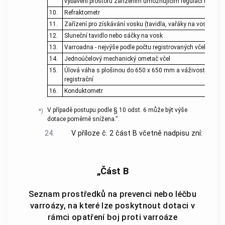
vybavení prostoru zařízením umožňujícím regulaci teploty a
10.
Refraktometr
11.
Zařízení pro získávání vosku (tavidla, vařáky na vosk, lis 
12.
Sluneční tavidlo nebo sáčky na vosk
13.
Varroadna - nejvýše podle počtu registrovaných včelstev ch
14.
Jednoúčelový mechanický ometač včel
15.
Úlová váha s plošinou do 650 x 650 mm a váživostí do 20
registrační
16.
Konduktometr
V případě postupu podle § 10 odst. 6 může být výše
*)
dotace poměrně snížena.“.
24.
V příloze č. 2 část B včetně nadpisu zní:
„Část B
Seznam prostředků na prevenci nebo léčbu
varroázy, na které lze poskytnout dotaci v
rámci opatření boj proti varroáze