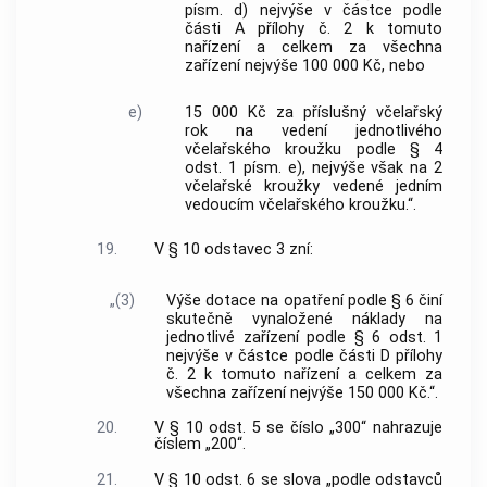
písm. d) nejvýše v částce podle
části A přílohy č. 2 k tomuto
nařízení a celkem za všechna
zařízení nejvýše 100 000 Kč, nebo
e)
15 000 Kč za příslušný včelařský
rok na vedení jednotlivého
včelařského kroužku podle § 4
odst. 1 písm. e), nejvýše však na 2
včelařské kroužky vedené jedním
vedoucím včelařského kroužku.“.
19.
V § 10 odstavec 3 zní:
„(3)
Výše dotace na opatření podle § 6 činí
skutečně vynaložené náklady na
jednotlivé zařízení podle § 6 odst. 1
nejvýše v částce podle části D přílohy
č. 2 k tomuto nařízení a celkem za
všechna zařízení nejvýše 150 000 Kč.“.
20.
V § 10 odst. 5 se číslo „300“ nahrazuje
číslem „200“.
21.
V § 10 odst. 6 se slova „podle odstavců