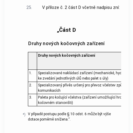
25.
V příloze č. 2 část D včetně nadpisu zní:
„Část D
Druhy nových kočovných zařízení
Druhy nových kočovných zařízení
1.
Specializované nakládací zařízení (mechanické, hydraulické
ke zvedání jednotlivých úlů nebo palet s úly)
2.
Specializovaný přívěs určený pro převoz včelstev způsobil
komunikacích
3.
Paleta pro kočující včelstva (zařízení umožňující hromadný
kočovném stanovišti)
V případě postupu podle § 10 odst. 6 může být výše
*)
dotace poměrně snížena.“.