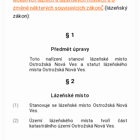
změně některých souvisejících zákonů
(lázeňský
zákon):
§ 1
Předmět úpravy
Toto nařízení stanoví
lázeňské místo
Ostrožská Nová Ves a statut
lázeňského
místa
Ostrožská Nová Ves.
§ 2
Lázeňské místo
(1)
Stanovuje se
lázeňské místo
Ostrožská Nová
Ves.
(2)
Území
lázeňského místa
tvoří část
katastrálního území
Ostrožská Nová Ves.