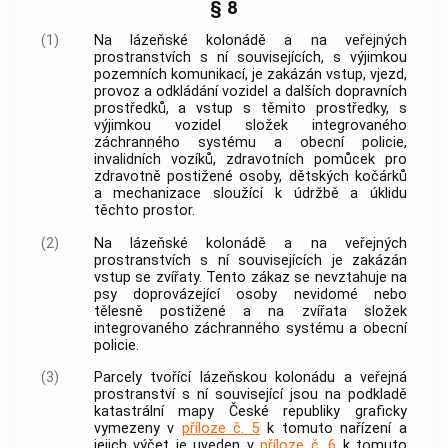
§ 8
(1)
Na lázeňské kolonádě a na
veřejných
prostranstvích
s ní souvisejících, s výjimkou
pozemních komunikací, je zakázán vstup, vjezd,
provoz a odkládání vozidel a dalších dopravních
prostředků, a vstup s těmito prostředky, s
výjimkou vozidel složek
integrovaného
záchranného systému
a obecní policie,
invalidních vozíků, zdravotních pomůcek pro
zdravotně postižené osoby, dětských kočárků
a mechanizace sloužící k údržbě a úklidu
těchto prostor.
(2)
Na lázeňské kolonádě a na
veřejných
prostranstvích
s ní souvisejících je zakázán
vstup se zvířaty. Tento zákaz se nevztahuje na
psy doprovázející osoby nevidomé nebo
tělesně postižené a na zvířata složek
integrovaného záchranného systému
a obecní
policie.
(3)
Parcely tvořící lázeňskou kolonádu a
veřejná
prostranství
s ní související jsou na podkladě
katastrální mapy
České republiky graficky
vymezeny v
příloze č. 5
k tomuto nařízení a
jejich výčet je uveden v
příloze č. 6
k tomuto