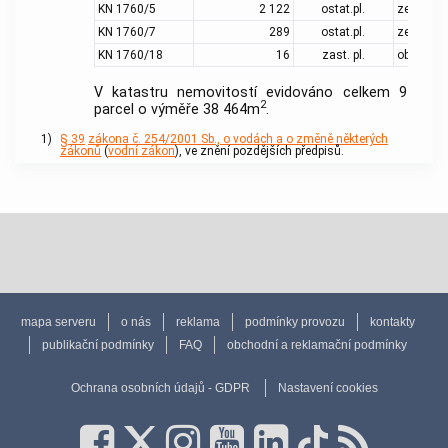
KN 1760/5
2 122
ostat.pl.
zeleň
KN 1760/7
289
ostat.pl.
zeleň
KN 1760/18
16
zast. pl.
obč. vyb.
V
katastru
nemovitostí evidováno celkem 9
2
parcel o výměře 38 464m
.
1)
§ 39
zákona č. 254/2001 Sb., o vodách a o změně některých
zákonů
(
vodní zákon
), ve znění pozdějších předpisů.
mapa serveru
o nás
reklama
podmínky provozu
kontakty
publikační podmínky
FAQ
obchodní a reklamační podmínky
Ochrana osobních údajů - GDPR
Nastavení cookies