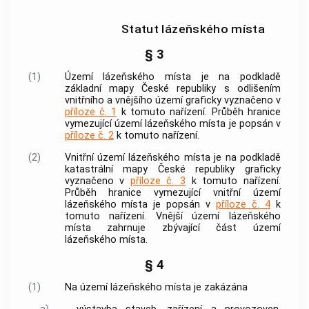
Statut lázeňského místa
§ 3
(1)
Území
lázeňského místa
je na podkladě
základní mapy České republiky s odlišením
vnitřního a vnějšího území graficky vyznačeno v
příloze č. 1
k tomuto nařízení. Průběh hranice
vymezující území
lázeňského místa
je popsán v
příloze č. 2
k tomuto nařízení.
(2)
Vnitřní území
lázeňského místa
je na podkladě
katastrální mapy
České republiky graficky
vyznačeno v
příloze č. 3
k tomuto nařízení.
Průběh hranice vymezující vnitřní území
lázeňského místa
je popsán v
příloze č. 4
k
tomuto nařízení. Vnější území
lázeňského
místa
zahrnuje zbývající část území
lázeňského místa
.
§ 4
(1)
Na území
lázeňského místa
je zakázána