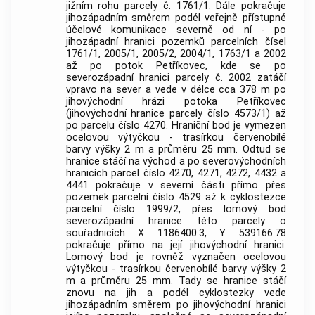
jižním rohu parcely č. 1761/1. Dále pokračuje
jihozápadním směrem podél veřejně přístupné
účelové komunikace severně od ní - po
jihozápadní hranici pozemků parcelních čísel
1761/1, 2005/1, 2005/2, 2004/1, 1763/1 a 2002
až po potok Petříkovec, kde se po
severozápadní hranici parcely č. 2002 zatáčí
vpravo na sever a vede v délce cca 378 m po
jihovýchodní hrázi potoka Petříkovec
(jihovýchodní hranice parcely číslo 4573/1) až
po parcelu číslo 4270. Hraniční bod je vymezen
ocelovou výtyčkou - trasírkou červenobílé
barvy výšky 2 m a průměru 25 mm. Odtud se
hranice stáčí na východ a po severovýchodních
hranicích parcel číslo 4270, 4271, 4272, 4432 a
4441 pokračuje v severní části přímo přes
pozemek parcelní číslo 4529 až k cyklostezce
parcelní číslo 1999/2, přes lomový bod
severozápadní hranice této parcely o
souřadnicích X 1186400.3, Y 539166.78
pokračuje přímo na její jihovýchodní hranici.
Lomový bod je rovněž vyznačen ocelovou
výtyčkou - trasírkou červenobílé barvy výšky 2
m a průměru 25 mm. Tady se hranice stáčí
znovu na jih a podél cyklostezky vede
jihozápadním směrem po jihovýchodní hranici