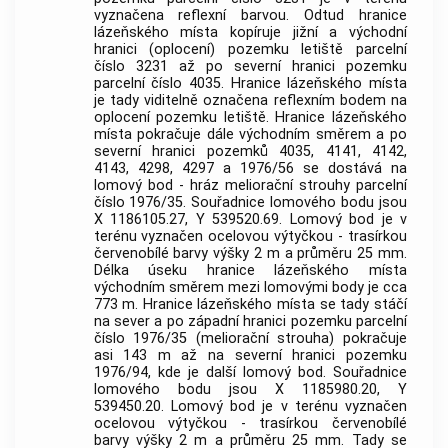
vyznačena reflexní barvou. Odtud hranice
lázeňského místa
kopíruje jižní a východní
hranici (oplocení) pozemku letiště parcelní
číslo 3231 až po severní hranici pozemku
parcelní číslo 4035. Hranice
lázeňského místa
je tady viditelně označena reflexním bodem na
oplocení pozemku letiště. Hranice
lázeňského
místa
pokračuje dále východním směrem a po
severní hranici pozemků 4035, 4141, 4142,
4143, 4298, 4297 a 1976/56 se dostává na
lomový bod - hráz meliorační strouhy parcelní
číslo 1976/35. Souřadnice lomového bodu jsou
X 1186105.27, Y 539520.69. Lomový bod je v
terénu vyznačen ocelovou výtyčkou - trasírkou
červenobílé barvy výšky 2 m a průměru 25 mm.
Délka úseku hranice
lázeňského místa
východním směrem mezi lomovými body je cca
773 m. Hranice
lázeňského místa
se tady stáčí
na sever a po západní hranici pozemku parcelní
číslo 1976/35 (meliorační strouha) pokračuje
asi 143 m až na severní hranici pozemku
1976/94, kde je další lomový bod. Souřadnice
lomového bodu jsou X 1185980.20, Y
539450.20. Lomový bod je v terénu vyznačen
ocelovou výtyčkou - trasírkou červenobílé
barvy výšky 2 m a průměru 25 mm. Tady se