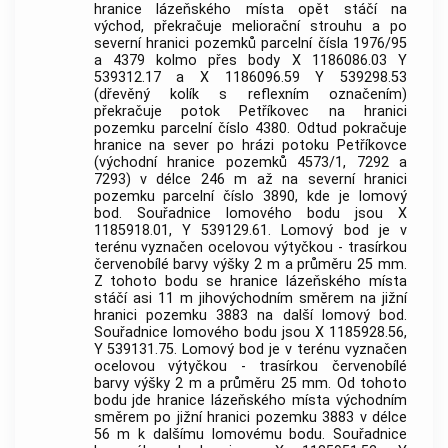
hranice
lázeňského místa
opět stáčí na
východ, překračuje meliorační strouhu a po
severní hranici pozemků parcelní čísla 1976/95
a 4379 kolmo přes body X 1186086.03 Y
539312.17 a X 1186096.59 Y 539298.53
(dřevěný kolík s reflexním označením)
překračuje potok Petříkovec na hranici
pozemku parcelní číslo 4380. Odtud pokračuje
hranice na sever po hrázi potoku Petříkovce
(východní hranice pozemků 4573/1, 7292 a
7293) v délce 246 m až na severní hranici
pozemku parcelní číslo 3890, kde je lomový
bod. Souřadnice lomového bodu jsou X
1185918.01, Y 539129.61. Lomový bod je v
terénu vyznačen ocelovou výtyčkou - trasírkou
červenobílé barvy výšky 2 m a průměru 25 mm.
Z tohoto bodu se hranice
lázeňského místa
stáčí asi 11 m jihovýchodním směrem na jižní
hranici pozemku 3883 na další lomový bod.
Souřadnice lomového bodu jsou X 1185928.56,
Y 539131.75. Lomový bod je v terénu vyznačen
ocelovou výtyčkou - trasírkou červenobílé
barvy výšky 2 m a průměru 25 mm. Od tohoto
bodu jde hranice
lázeňského místa
východním
směrem po jižní hranici pozemku 3883 v délce
56 m k dalšímu lomovému bodu. Souřadnice