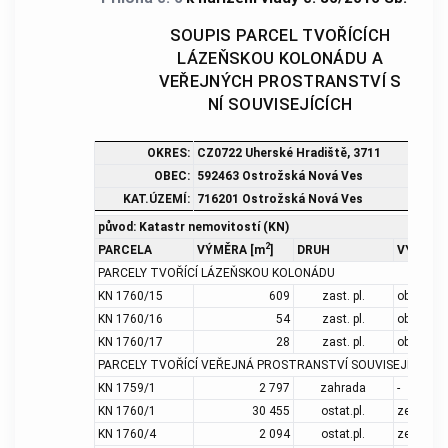
SOUPIS PARCEL TVOŘÍCÍCH
LÁZEŇSKOU KOLONÁDU A
VEŘEJNÝCH PROSTRANSTVÍ S
NÍ SOUVISEJÍCÍCH
OKRES:
CZ0722 Uherské Hradiště, 3711
OBEC:
592463 Ostrožská Nová Ves
KAT.ÚZEMÍ:
716201 Ostrožská Nová Ves
původ: Katastr nemovitostí (KN)
2
PARCELA
VÝMĚRA [m
]
DRUH
VYUŽITÍ
PARCELY TVOŘÍCÍ LÁZEŇSKOU KOLONÁDU
KN 1760/15
609
zast. pl.
obč. vyb.
KN 1760/16
54
zast. pl.
obč. vyb.
KN 1760/17
28
zast. pl.
obč. vyb.
PARCELY TVOŘÍCÍ
VEŘEJNÁ PROSTRANSTVÍ
SOUVISEJÍCÍ S 
KN 1759/1
2 797
zahrada
-
KN 1760/1
30 455
ostat.pl.
zeleň
KN 1760/4
2 094
ostat.pl.
zeleň