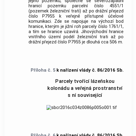
jejího pozemku, společné se severozápadní
hranicí pozemku parcelní číslo 4551/1
(pozemek železniční trati) až po drážní přejezd
číslo P7955 k veřejně přístupné účelové
komunikaci. Zde se napojuje na výchozí bod
hranice, kterým je jižní roh parcely číslo 1761/1,
a tím se hranice uzavírá. Jihovýchodní hranice
vnitřního území podél železniční trati až po
drážní přejezd číslo P7955 je dlouhá cca 506 m.
Příloha č. 5
k nařízení vlády č. 86/2016 Sb.
Parcely tvořící lázeňskou
kolonádu a veřejná prostranství
s ní související
Příloha č. 6
k nařízení vlády č. 86/2016 Sb.