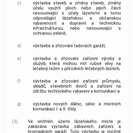
c)
výstavba staveb a změny staveb, změny
účelu využití ploch nebo jejich částí
nesouvisející s účely lázeňství a tomu
odpovídající lázeňskou a občanskou
vybaveností a dopravní a technickou
infrastrukturou, nebo nesouvisející s
ochranou zeleně,
d)
výstavba a zřizování řadových garáží,
e)
výstavba a zřizování zařízení výroby a
služeb, která mohou mít rušivé vlivy na
léčebný režim v
přírodních léčebných lázních
,
f)
výstavba a zřizování zařízení průmyslu,
skladů, stavebních dvorů a zařízení na
údržbu technického vybavení a komunikací a
g)
výstavba nových dálnic, silnic a místních
komunikací I. a II. třídy.
(3)
Ve vnitřním území
lázeňského místa
je
zakázána výstavba zábavních zařízení a
hromadných garáží. Tuto výstavbu je možné