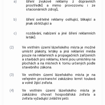
a)
šíření zvukové reklamy z dopravních
prostředků a mimo provozovnu i ze
stacionárních zdrojů,
b)
šíření světelné reklamy oslňující, blikající a
jinak obtěžující a
c)
rozdávání, nabízení a jiné šíření reklamních
letáků.
(2)
Ve vnitřním území
lázeňského místa
je možné
umístit plakáty, letáky a jiná reklamní média
pouze na reklamních a propagačních zařízeních
a stavbách pro reklamu, které jsou umístěny na
plochách a na místech k tomu určených podle
stavebního zákona.
(3)
Ve vnitřním území
lázeňského místa
je na
veřejném prostranství
zakázáno krmit toulavá
a volně žijící zvířata.
(4)
Ve vnitřním území
lázeňského místa
je
zakázáno chovat hospodářská zvířata a
zvířata vyžadující zvláštní péči.