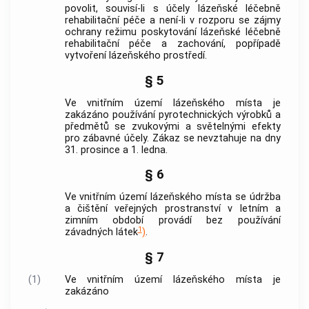
povolit, souvisí-li s účely lázeňské léčebně
rehabilitační péče a není-li v rozporu se zájmy
ochrany režimu poskytování lázeňské léčebně
rehabilitační péče a zachování, popřípadě
vytvoření lázeňského prostředí.
§ 5
Ve vnitřním území
lázeňského místa
je
zakázáno používání pyrotechnických výrobků a
předmětů se zvukovými a světelnými efekty
pro zábavné účely. Zákaz se nevztahuje na dny
31. prosince a 1. ledna.
§ 6
Ve vnitřním území
lázeňského místa
se údržba
a čištění
veřejných prostranství
v letním a
zimním období provádí bez používání
1
závadných látek
)
.
§ 7
(1)
Ve vnitřním území
lázeňského místa
je
zakázáno