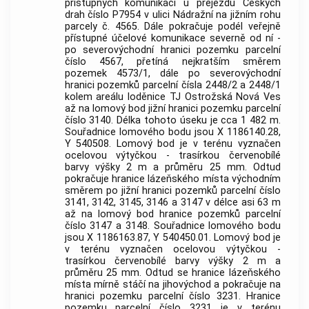
přístupných komunikací u přejezdu Českých
drah číslo P7954 v ulici Nádražní na jižním rohu
parcely č. 4565. Dále pokračuje podél veřejně
přístupné účelové komunikace severně od ní -
po severovýchodní hranici pozemku parcelní
číslo 4567, přetíná nejkratším směrem
pozemek 4573/1, dále po severovýchodní
hranici pozemků parcelní čísla 2448/2 a 2448/1
kolem areálu loděnice TJ Ostrožská Nová Ves
až na lomový bod jižní hranici pozemku parcelní
číslo 3140. Délka tohoto úseku je cca 1 482 m.
Souřadnice lomového bodu jsou X 1186140.28,
Y 540508. Lomový bod je v terénu vyznačen
ocelovou výtyčkou - trasírkou červenobílé
barvy výšky 2 m a průměru 25 mm. Odtud
pokračuje hranice
lázeňského místa
východním
směrem po jižní hranici pozemků parcelní číslo
3141, 3142, 3145, 3146 a 3147 v délce asi 63 m
až na lomový bod hranice pozemků parcelní
číslo 3147 a 3148. Souřadnice lomového bodu
jsou X 1186163.87, Y 540450.01. Lomový bod je
v terénu vyznačen ocelovou výtyčkou -
trasírkou červenobílé barvy výšky 2 m a
průměru 25 mm. Odtud se hranice
lázeňského
místa
mírně stáčí na jihovýchod a pokračuje na
hranici pozemku parcelní číslo 3231. Hranice
pozemku parcelní číslo 3231 je v terénu