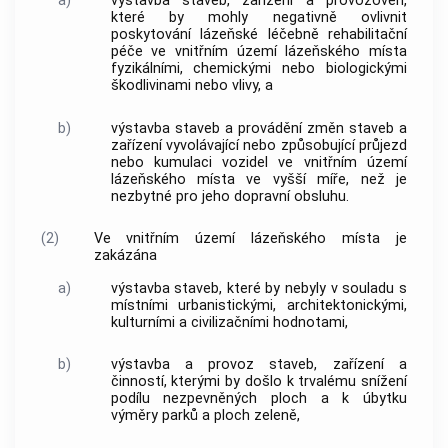
a)
výstavba staveb, zařízení a provozoven,
které by mohly negativně ovlivnit
poskytování lázeňské léčebně rehabilitační
péče ve vnitřním území
lázeňského místa
fyzikálními, chemickými nebo biologickými
škodlivinami nebo vlivy, a
b)
výstavba staveb a provádění změn staveb a
zařízení vyvolávající nebo způsobující průjezd
nebo kumulaci vozidel ve vnitřním území
lázeňského místa
ve vyšší míře, než je
nezbytné pro jeho dopravní obsluhu.
(2)
Ve vnitřním území
lázeňského místa
je
zakázána
a)
výstavba staveb, které by nebyly v souladu s
místními urbanistickými, architektonickými,
kulturními a civilizačními hodnotami,
b)
výstavba a provoz staveb, zařízení a
činností, kterými by došlo k trvalému snížení
podílu nezpevněných ploch a k úbytku
výměry parků a ploch zeleně,