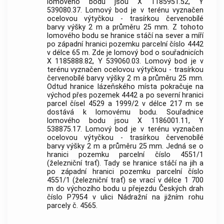
lomového bodu jsou X 1185951.52, Y
539080.37. Lomový bod je v terénu vyznačen
ocelovou výtyčkou - trasírkou červenobílé
barvy výšky 2 m a průměru 25 mm. Z tohoto
lomového bodu se hranice stáčí na sever a míří
po západní hranici pozemku parcelní číslo 4442
v délce 65 m. Zde je lomový bod o souřadnicích
X 1185888.82, Y 539060.03. Lomový bod je v
terénu vyznačen ocelovou výtyčkou - trasírkou
červenobílé barvy výšky 2 m a průměru 25 mm.
Odtud hranice
lázeňského místa
pokračuje na
východ přes pozemek 4442 a po severní hranici
parcel čísel 4529 a 1999/2 v délce 217 m se
dostává k lomovému bodu. Souřadnice
lomového bodu jsou X 1186001.11, Y
538875.17. Lomový bod je v terénu vyznačen
ocelovou výtyčkou - trasírkou červenobílé
barvy výšky 2 m a průměru 25 mm. Jedná se o
hranici pozemku parcelní číslo 4551/1
(železniční trať). Tady se hranice stáčí na jih a
po západní hranici pozemku parcelní číslo
4551/1 (železniční trať) se vrací v délce 1 700
m do výchozího bodu u přejezdu Českých drah
číslo P7954 v ulici Nádražní na jižním rohu
parcely č. 4565.