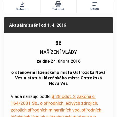
Obsah
Stáhnout
Tisknout
Aktuální znění
od 1. 4. 2016
86
NAŘÍZENÍ VLÁDY
ze dne 24. února 2016
o stanovení lázeňského místa Ostrožská Nová
Ves a statutu lázeňského místa Ostrožská
Nová Ves
Vláda nařizuje podle
§ 28 odst. 2
zákona č.
164/2001 Sb., o přírodních léčivých zdrojích,
zdrojích přírodních minerálních vod, přírodních
léčebných lázních a lázeňských místech a o