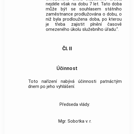
nejdéle však na dobu 7 let. Tato doba
může být se souhlasem státního
zaměstnance prodlužována o dobu, o
niž byla prodloužena doba, po kterou
je třeba zajistit plnění časově
omezeného úkolu služebního úřadu.“.
Čl. II
Účinnost
Toto nařízení nabývá účinnosti patnáctým
dnem po jeho vyhlášení.
Předseda vlády:
Mgr. Sobotka v. r.