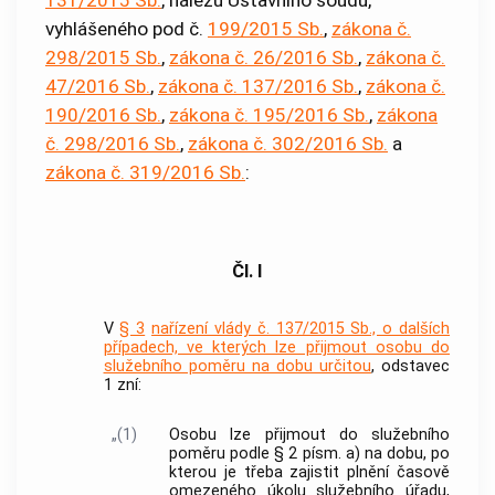
vyhlášeného pod č.
199/2015 Sb.
,
zákona č.
298/2015 Sb.
,
zákona č. 26/2016 Sb.
,
zákona č.
47/2016 Sb.
,
zákona č. 137/2016 Sb.
,
zákona č.
190/2016 Sb.
,
zákona č. 195/2016 Sb.
,
zákona
č. 298/2016 Sb.
,
zákona č. 302/2016 Sb.
a
zákona č. 319/2016 Sb.
:
Čl. I
V
§ 3
nařízení vlády č. 137/2015 Sb., o dalších
případech, ve kterých lze přijmout osobu do
služebního poměru na dobu určitou
, odstavec
1 zní:
„(1)
Osobu lze přijmout do služebního
poměru podle § 2 písm. a) na dobu, po
kterou je třeba zajistit plnění časově
omezeného úkolu služebního úřadu,