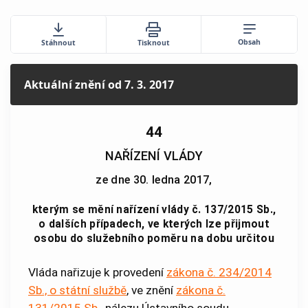
Obsah
Stáhnout
Tisknout
Aktuální znění
od 7. 3. 2017
44
NAŘÍZENÍ VLÁDY
ze dne 30. ledna 2017,
kterým se mění nařízení vlády č. 137/2015 Sb.,
o dalších případech, ve kterých lze přijmout
osobu do služebního poměru na dobu určitou
Vláda nařizuje k provedení
zákona č. 234/2014
Sb., o státní službě
, ve znění
zákona č.
131/2015 Sb.
, nálezu Ústavního soudu,