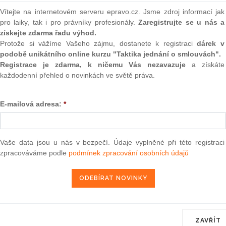
Vítejte na internetovém serveru epravo.cz. Jsme zdroj informací jak
Aktuální znění
od 5. 9. 2018
pro laiky, tak i pro právníky profesionály.
Zaregistrujte se u nás a
získejte zdarma řadu výhod.
Protože si vážíme Vašeho zájmu, dostanete k registraci
dárek v
podobě unikátního online kurzu "Taktika jednání o smlouvách".
157
Registrace je zdarma, k ničemu Vás nezavazuje
a získáte
VYHLÁŠKA
každodenní přehled o novinkách ve světě práva.
ze dne 13. července 201
E-mailová adresa:
*
o vydání bankovek po 200 Kč vz
Vaše data jsou u nás v bezpečí. Údaje vyplněné při této registraci
Česká národní banka stanoví podle
§ 22 odst. 1
zpracováváme podle
podmínek zpracování osobních údajů
6/1993 Sb., o České národní bance
, ve znění
zák
§ 1
Dnem 5. září 2018 se vydávají do oběhu bankovky p
ZAVŘÍT
„bankovka“).