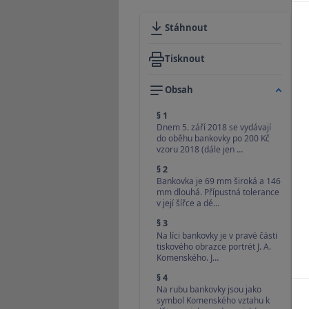
Stáhnout
Tisknout
Obsah
§ 1
Dnem 5. září 2018 se vydávají
do oběhu bankovky po 200 Kč
vzoru 2018 (dále jen …
§ 2
Bankovka je 69 mm široká a 146
mm dlouhá. Přípustná tolerance
v její šířce a dé…
§ 3
Na líci bankovky je v pravé části
tiskového obrazce portrét J. A.
Komenského. J…
§ 4
Na rubu bankovky jsou jako
symbol Komenského vztahu k