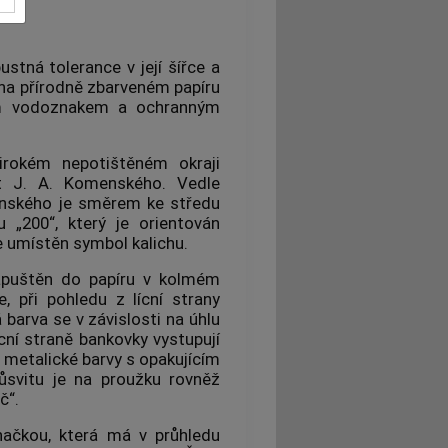
tná tolerance v její šířce a
 na přírodně zbarveném papíru
ým vodoznakem a ochranným
rokém nepotištěném okraji
rét J. A. Komenského. Vedle
enského je směrem ke středu
 „200“, který je orientován
e umístěn symbol kalichu.
apuštěn do papíru v kolmém
, při pohledu z lícní strany
 barva se v závislosti na úhlu
cní straně bankovky vystupují
 metalické barvy s opakujícím
ůsvitu je na proužku rovněž
č“.
načkou, která má v průhledu