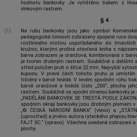
hodnotu bankovky. Je vytištěno tiskem z hlo
vlnkovým rastrem.
§ 4
(1)
Na rubu bankovky jsou jako symbol Komensk
pedagogické činnosti zobrazeny spojené ruce dosp
rostlinného motivu uspořádaného do tmavších 
kružnic, kterými prolíná otevřená kniha s nápise
barva zobrazení je oranžová, kombinovaná s barv
je tvořen drobným rastrem. Souběžně s delšími st
střed položen pruh o šířce 22 mm. Nejvyšší sytost 
kuponu. V pravé části tohoto pruhu je umístěn 
tištěný v barvě hnědé. V levém spodním rohu tisk
barvě oranžové a hnědé číslo „200“, plocha jeh
rastrem. Souběžně se spodní stranou bankovky je 
„PADĚLÁNÍ BANKOVEK SE TRESTÁ PODLE ZÁKONA“. 
spodním okraji bankovky jsou drobným písmem v 
„©
ČESKÁ NÁRODNÍ BANKA
“ (vlevo) a „STÁT
(uprostřed) a jméno
autora
ryteckého přepisu hlav
FAJT SC.“ (vpravo). Všechna uvedená zobrazení a 
plochy.