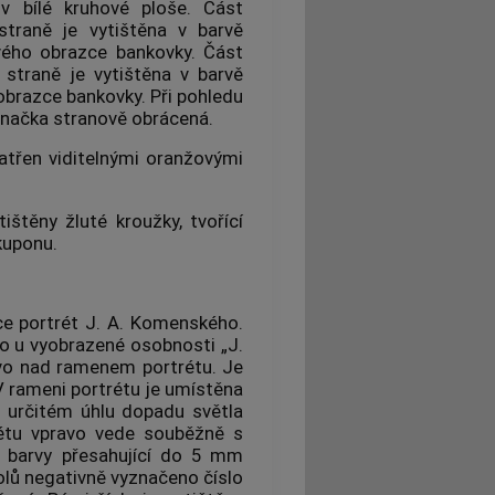
v bílé kruhové ploše. Část
straně je vytištěna v barvě
ového obrazce bankovky. Část
 straně je vytištěna v barvě
obrazce bankovky. Při pohledu
značka stranově obrácená.
atřen viditelnými oranžovými
ištěny žluté kroužky, tvořící
kuponu.
zce portrét J. A. Komenského.
o u vyobrazené osobnosti „J.
vo nad ramenem portrétu. Je
V rameni portrétu je umístěna
i určitém úhlu dopadu světla
rétu vpravo vede souběžně s
é barvy přesahující do 5 mm
olů negativně vyznačeno číslo