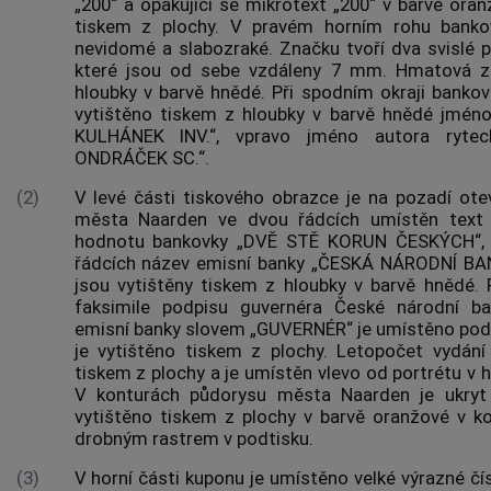
„200“ a opakující se mikrotext „200“ v barvě oranž
tiskem z plochy. V pravém horním rohu banko
nevidomé a slabozraké. Značku tvoří dva svislé
které jsou od sebe vzdáleny 7 mm. Hmatová zn
hloubky v barvě hnědé. Při spodním okraji bank
vytištěno tiskem z hloubky v barvě hnědé jmén
KULHÁNEK INV.“, vpravo jméno
autora
ryteck
ONDRÁČEK SC.“.
(2)
V levé části tiskového obrazce je na pozadí otev
města Naarden ve dvou řádcích umístěn text s
hodnotu bankovky „DVĚ STĚ KORUN ČESKÝCH“, 
řádcích název emisní
banky
„
ČESKÁ NÁRODNÍ BA
jsou vytištěny tiskem z hloubky v barvě hnědé
faksimile podpisu guvernéra
České národní ba
emisní
banky
slovem „GUVERNÉR“ je umístěno pod f
je vytištěno tiskem z plochy. Letopočet vydání
tiskem z plochy a je umístěn vlevo od portrétu v h
V konturách půdorysu města Naarden je ukryt 
vytištěno tiskem z plochy v barvě oranžové v k
drobným rastrem v podtisku.
(3)
V horní části kuponu je umístěno velké výrazné čís