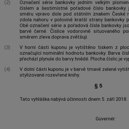
(2)
Označení série bankovky jedním velkým písme
číslem a šestimístné pořadové číslo bankovky
směru vpravo dole pod státním znakem České r
zdola nahoru v polovině kratší strany bankovky p
Obě označení série a pořadová čísla bankovky jso
barvě černé. Číslice vodorovně situovaného p
směrem zleva doprava zvětšují.
(3)
V horní části kuponu je vytištěno tiskem z ploc
označující nominální hodnotu bankovky. Barva čísl
přechází plynule do barvy hnědé. Plocha číslic je 
(4)
V dolní části kuponu je v barvě tmavě zelené vyti
stylizované rozevřené knihy.
§ 5
Tato vyhláška nabývá účinnosti dnem 5. září 2018.
Guvernér: