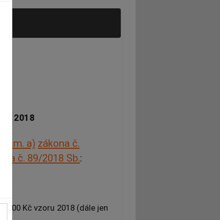
8
oru 2018
 písm. a)
zákona č.
ona č. 89/2018 Sb.
:
o 200 Kč vzoru 2018 (dále jen