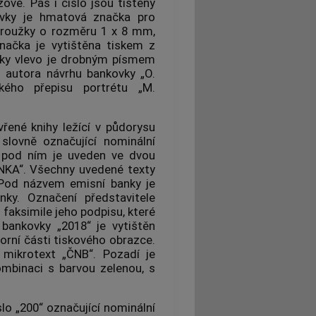
ové. Pás i číslo jsou tištěny
vky je hmatová značka pro
 proužky o rozměru 1 x 8 mm,
ačka je vytištěna tiskem z
ovky vlevo je drobným písmem
o
autora
návrhu bankovky „O.
ého přepisu portrétu „M.
řené knihy ležící v půdorysu
lovně označující nominální
pod ním je uveden ve dvou
NKA
“. Všechny uvedené texty
. Pod názvem emisní
banky
je
nky
. Označení představitele
aksimile jeho podpisu, které
 bankovky „2018“ je vytištěn
orní části tiskového obrazce.
mikrotext „ČNB“. Pozadí je
ombinaci s barvou zelenou, s
lo „200“ označující nominální