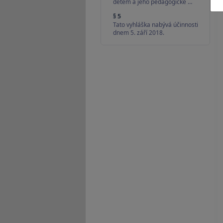
dětem a jeho pedagogické …
§ 5
Tato vyhláška nabývá účinnosti
dnem 5. září 2018.