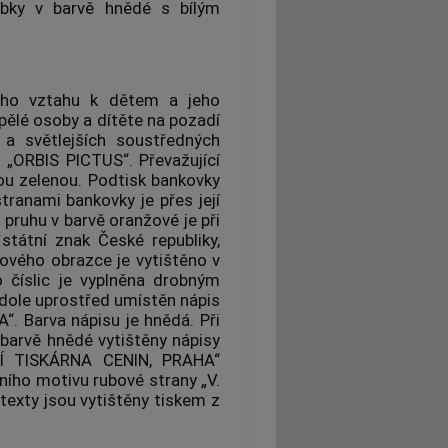
ubky v barvě hnědé s bílým
ého vztahu k dětem a jeho
ělé osoby a dítěte na pozadí
a světlejších soustředných
m „ORBIS PICTUS“. Převažující
ou zelenou. Podtisk bankovky
ranami bankovky je přes její
pruhu v barvě oranžové je při
státní znak České republiky,
ového obrazce je vytištěno v
o číslic je vyplněna drobným
dole uprostřed umístěn nápis
Barva nápisu je hnědá. Při
barvě hnědé vytištěny nápisy
NÍ TISKÁRNA CENIN, PRAHA“
ního motivu rubové strany „V.
texty jsou vytištěny tiskem z