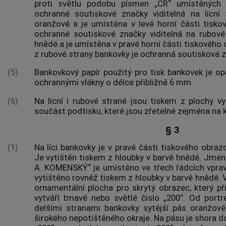
proti světlu podobu písmen „ČR“ umístěných 
ochranné soutiskové značky viditelná na lícní 
oranžové a je umístěna v levé horní části tisk
ochranné soutiskové značky viditelná na rubové
hnědé a je umístěna v pravé horní části tiskového 
z rubové strany bankovky je ochranná soutisková 
(5)
Bankovkový papír použitý pro tisk bankovek je op
ochrannými vlákny o délce přibližně 6 mm.
(6)
Na lícní i rubové straně jsou tiskem z plochy vyt
součást podtisku, které jsou zřetelné zejména na 
§ 3
(1)
Na líci bankovky je v pravé části tiskového obra
Je vytištěn tiskem z hloubky v barvě hnědé. Jmén
A. KOMENSKÝ“ je umístěno ve třech řádcích vpra
vytištěno rovněž tiskem z hloubky v barvě hnědé. 
ornamentální plocha pro skrytý obrazec, který př
vytváří tmavé nebo světlé číslo „200“. Od port
delšími stranami bankovky sytější pás oranžov
širokého nepotištěného okraje. Na pásu je shora d