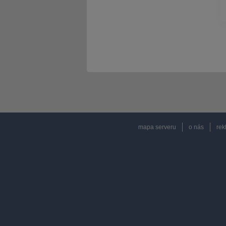
mapa serveru
o nás
rek