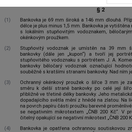
§ 2
(1)
Bankovka je 69 mm široká a 146 mm dlouhá. Přípus
délce je plus minus 1,5 mm. Bankovka je vytištěna
s lokálním stupňovitým vodoznakem, běločar
okénkovým proužkem.
(2)
Stupňovitý vodoznak je umístěn na 39 mm ši
bankovky (dále jen „kupon“) a tvoří jej port
stupňovitého vodoznaku s portrétem J. A. Kom
bankovky běločarý vodoznak označující hodnotu
souběžně s kratšími stranami bankovky. Nad ním j
(3)
Ochranný okénkový proužek o šířce 3 mm je z
směru k delší straně bankovky po celé její šířce
přibližně ve třetině délky bankovky. Jeho metalická
dopadajícího světla mění z hnědé na zlatou. Na lí
na povrch papíru části proužku barevně proměnlivé
se negativním mikrotextem „ČNB 200 Kč“. V pr
čitelný opakující se negativní mikrotext „ČNB 200 K
(4)
Bankovka je opatřena ochrannou soutiskovou z