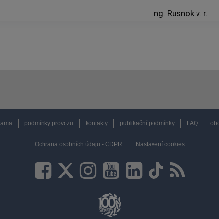
Ing. Rusnok v. r.
lama
podmínky provozu
kontakty
publikační podmínky
FAQ
obc
Ochrana osobních údajů - GDPR
Nastavení cookies