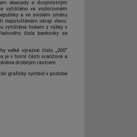
nem abecedy a dvojmístným
 je vytištěno ve vodorovném
epubliky a ve svislém směru
ři nepotištěném okraji vlevo.
u vytištěna tiskem z výšky v
ořadového čísla bankovky se
hy velké výrazné číslo „200“
a je v horní části oranžová a
vyplněna drobným rastrem.
štěn grafický symbol v podobě