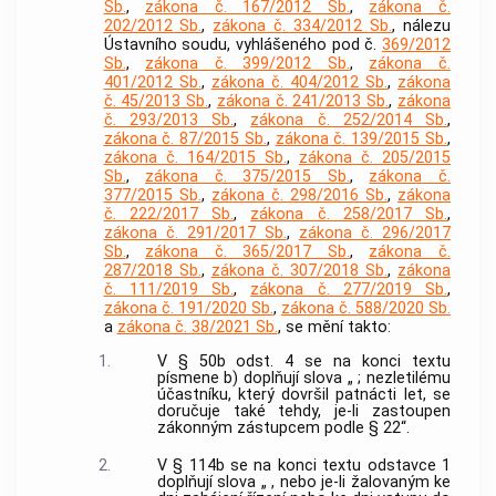
Sb.
,
zákona č. 167/2012 Sb.
,
zákona č.
202/2012 Sb.
,
zákona č. 334/2012 Sb.
, nálezu
Ústavního soudu, vyhlášeného pod č.
369/2012
Sb.
,
zákona č. 399/2012 Sb.
,
zákona č.
401/2012 Sb.
,
zákona č. 404/2012 Sb.
,
zákona
č. 45/2013 Sb.
,
zákona č. 241/2013 Sb.
,
zákona
č. 293/2013 Sb.
,
zákona č. 252/2014 Sb.
,
zákona č. 87/2015 Sb.
,
zákona č. 139/2015 Sb.
,
zákona č. 164/2015 Sb.
,
zákona č. 205/2015
Sb.
,
zákona č. 375/2015 Sb.
,
zákona č.
377/2015 Sb.
,
zákona č. 298/2016 Sb.
,
zákona
č. 222/2017 Sb.
,
zákona č. 258/2017 Sb.
,
zákona č. 291/2017 Sb.
,
zákona č. 296/2017
Sb.
,
zákona č. 365/2017 Sb.
,
zákona č.
287/2018 Sb.
,
zákona č. 307/2018 Sb.
,
zákona
č. 111/2019 Sb.
,
zákona č. 277/2019 Sb.
,
zákona č. 191/2020 Sb.
,
zákona č. 588/2020 Sb.
a
zákona č. 38/2021 Sb.
, se mění takto:
1.
V § 50b odst. 4 se na konci textu
písmene b) doplňují slova „ ; nezletilému
účastníku, který dovršil patnácti let, se
doručuje také tehdy, je-li zastoupen
zákonným zástupcem podle § 22“.
2.
V § 114b se na konci textu odstavce 1
doplňují slova „ , nebo je-li žalovaným ke