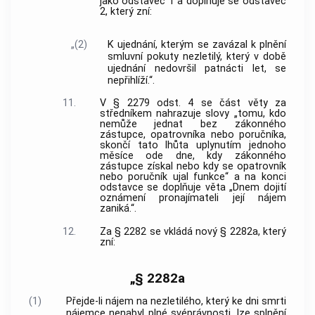
jako odstavec 1 a doplňuje se odstavec
2, který zní:
„(2)
K ujednání, kterým se zavázal k plnění
smluvní pokuty nezletilý, který v době
ujednání nedovršil patnácti let, se
nepřihlíží.“.
11.
V § 2279 odst. 4 se část věty za
středníkem nahrazuje slovy „tomu, kdo
nemůže jednat bez zákonného
zástupce, opatrovníka nebo poručníka,
skončí tato lhůta uplynutím jednoho
měsíce ode dne, kdy zákonného
zástupce získal nebo kdy se opatrovník
nebo poručník ujal funkce“ a na konci
odstavce se doplňuje věta „Dnem dojití
oznámení pronajímateli její nájem
zaniká.“.
12.
Za § 2282 se vkládá nový § 2282a, který
zní:
„§ 2282a
(1)
Přejde-li nájem na nezletilého, který ke dni smrti
nájemce nenabyl plné svéprávnosti, lze splnění