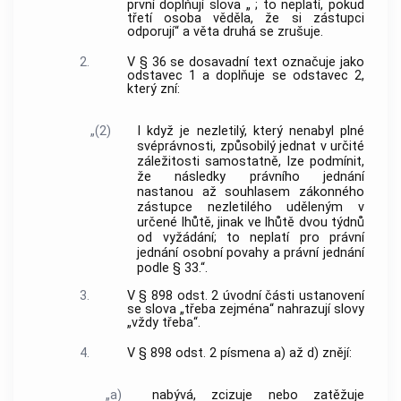
první doplňují slova „ ; to neplatí, pokud
třetí osoba věděla, že si zástupci
odporují“ a věta druhá se zrušuje.
2.
V § 36 se dosavadní text označuje jako
odstavec 1 a doplňuje se odstavec 2,
který zní:
„(2)
I když je nezletilý, který nenabyl plné
svéprávnosti, způsobilý jednat v určité
záležitosti samostatně, lze podmínit,
že následky právního jednání
nastanou až souhlasem zákonného
zástupce nezletilého uděleným v
určené lhůtě, jinak ve lhůtě dvou týdnů
od vyžádání; to neplatí pro právní
jednání osobní povahy a právní jednání
podle § 33.“.
3.
V § 898 odst. 2 úvodní části ustanovení
se slova „třeba zejména“ nahrazují slovy
„vždy třeba“.
4.
V § 898 odst. 2 písmena a) až d) znějí:
„a)
nabývá, zcizuje nebo zatěžuje