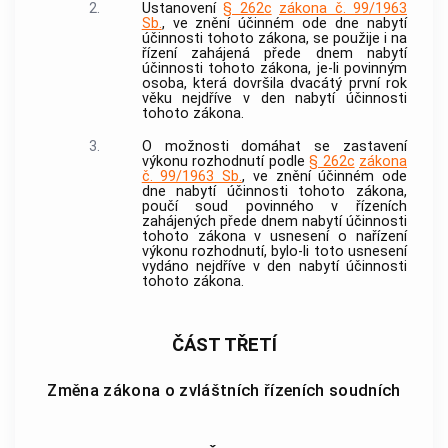
2.
Ustanovení
§ 262c
zákona č. 99/1963
Sb.
, ve znění účinném ode dne nabytí
účinnosti tohoto zákona, se použije i na
řízení zahájená přede dnem nabytí
účinnosti tohoto zákona, je-li povinným
osoba, která dovršila dvacátý první rok
věku nejdříve v den nabytí účinnosti
tohoto zákona.
3.
O možnosti domáhat se zastavení
výkonu rozhodnutí podle
§ 262c
zákona
č. 99/1963 Sb.
, ve znění účinném ode
dne nabytí účinnosti tohoto zákona,
poučí soud povinného v řízeních
zahájených přede dnem nabytí účinnosti
tohoto zákona v usnesení o nařízení
výkonu rozhodnutí, bylo-li toto usnesení
vydáno nejdříve v den nabytí účinnosti
tohoto zákona.
ČÁST TŘETÍ
Změna zákona o zvláštních řízeních soudních