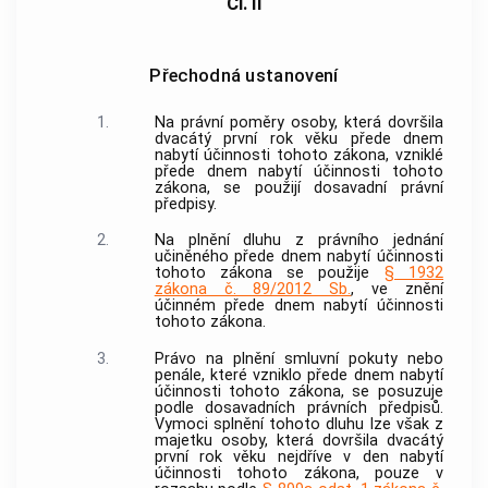
Čl. II
Přechodná ustanovení
1.
Na právní poměry osoby, která dovršila
dvacátý první rok věku přede dnem
nabytí účinnosti tohoto zákona, vzniklé
přede dnem nabytí účinnosti tohoto
zákona, se použijí dosavadní právní
předpisy.
2.
Na plnění dluhu z právního jednání
učiněného přede dnem nabytí účinnosti
tohoto zákona se použije
§ 1932
zákona č. 89/2012 Sb.
, ve znění
účinném přede dnem nabytí účinnosti
tohoto zákona.
3.
Právo na plnění smluvní pokuty nebo
penále, které vzniklo přede dnem nabytí
účinnosti tohoto zákona, se posuzuje
podle dosavadních právních předpisů.
Vymoci splnění tohoto dluhu lze však z
majetku osoby, která dovršila dvacátý
první rok věku nejdříve v den nabytí
účinnosti tohoto zákona, pouze v