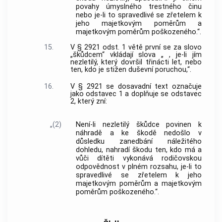
povahy úmyslného trestného činu
nebo je-li to spravedlivé se zřetelem k
jeho majetkovým poměrům a
majetkovým poměrům poškozeného.“.
15.
V § 2921 odst. 1 větě první se za slovo
„škůdcem“ vkládají slova „ , je-li jím
nezletilý, který dovršil třinácti let, nebo
ten, kdo je stižen duševní poruchou,“.
16.
V § 2921 se dosavadní text označuje
jako odstavec 1 a doplňuje se odstavec
2, který zní:
„(2)
Není-li nezletilý škůdce povinen k
náhradě a ke škodě nedošlo v
důsledku zanedbání náležitého
dohledu, nahradí škodu ten, kdo má a
vůči dítěti vykonává rodičovskou
odpovědnost v plném rozsahu, je-li to
spravedlivé se zřetelem k jeho
majetkovým poměrům a majetkovým
poměrům poškozeného.“.