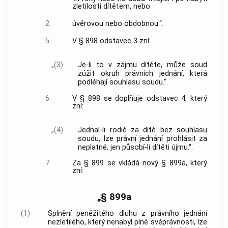
zletilosti dítětem, nebo
2.
úvěrovou nebo obdobnou.“.
5.
V § 898 odstavec 3 zní:
„(3)
Je-li to v zájmu dítěte, může soud
zúžit okruh právních jednání, která
podléhají souhlasu soudu.“.
6.
V § 898 se doplňuje odstavec 4, který
zní:
„(4)
Jednal-li rodič za dítě bez souhlasu
soudu, lze právní jednání prohlásit za
neplatné, jen působí-li dítěti újmu.“.
7.
Za § 899 se vkládá nový § 899a, který
zní:
„§ 899a
(1)
Splnění peněžitého dluhu z právního jednání
nezletilého, který nenabyl plné svéprávnosti, lze