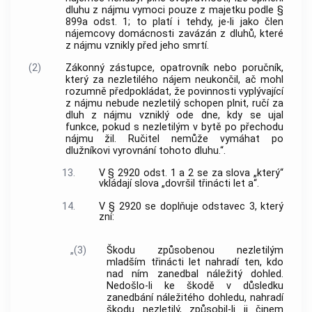
dluhu z nájmu vymoci pouze z majetku podle §
899a odst. 1; to platí i tehdy, je-li jako člen
nájemcovy domácnosti zavázán z dluhů, které
z nájmu vznikly před jeho smrtí.
(2)
Zákonný zástupce, opatrovník nebo poručník,
který za nezletilého nájem neukončil, ač mohl
rozumně předpokládat, že povinnosti vyplývající
z nájmu nebude nezletilý schopen plnit, ručí za
dluh z nájmu vzniklý ode dne, kdy se ujal
funkce, pokud s nezletilým v bytě po přechodu
nájmu žil. Ručitel nemůže vymáhat po
dlužníkovi vyrovnání tohoto dluhu.“.
13.
V § 2920 odst. 1 a 2 se za slova „který“
vkládají slova „dovršil třinácti let a“.
14.
V § 2920 se doplňuje odstavec 3, který
zní:
„(3)
Škodu způsobenou nezletilým
mladším třinácti let nahradí ten, kdo
nad ním zanedbal náležitý dohled.
Nedošlo-li ke škodě v důsledku
zanedbání náležitého dohledu, nahradí
škodu nezletilý, způsobil-li ji činem