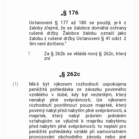
„§ 176
Ustanovení § 177 až 180 se použijí, je-li z
žaloby zřejmé, že se žalobce domáhá ochrany
rušené držby. Žalobce žalobu označí jako
žalobu z rušené držby. Ustanovení § 41 odst. 2
tím není dotčeno.“.
7.
Za § 262b se vkládá nový § 262c, který
zní:
„§ 262c
(1)
Má-li být výkonem rozhodnutí uspokojena
peněžitá pohledávka ze závazku povinného
vzniklého v době, kdy byl nezletilým, který
nenabyl plné svéprávnosti, lze výkonem
rozhodnutí postihnout pouze majetek, který
povinný nabyl před nabytím plné svéprávnosti, a
majetek, který nabyl právním jednáním
vztahujícím se výlučně k majetku nabytému
před nabytím plné svéprávnosti; to neplatí pro
peněžité pohledávky vzniklé při samostatném
provozování obchodního závodu nebo jiné