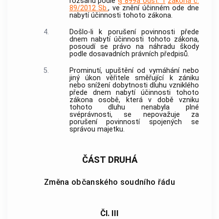
rozsahu podle
§ 899a odst. 1
zákona č.
89/2012 Sb.
, ve znění účinném ode dne
nabytí účinnosti tohoto zákona.
4.
Došlo-li k porušení povinnosti přede
dnem nabytí účinnosti tohoto zákona,
posoudí se právo na náhradu škody
podle dosavadních právních předpisů.
5.
Prominutí, upuštění od vymáhání nebo
jiný úkon věřitele směřující k zániku
nebo snížení dobytnosti dluhu vzniklého
přede dnem nabytí účinnosti tohoto
zákona osobě, která v době vzniku
tohoto dluhu nenabyla plné
svéprávnosti, se nepovažuje za
porušení povinností spojených se
správou majetku.
ČÁST DRUHÁ
Změna občanského soudního řádu
Čl. III