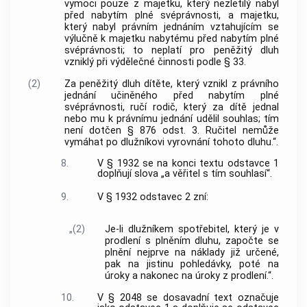
vymoci pouze z majetku, který nezletilý nabyl
před nabytím plné svéprávnosti, a majetku,
který nabyl právním jednáním vztahujícím se
výlučně k majetku nabytému před nabytím plné
svéprávnosti; to neplatí pro peněžitý dluh
vzniklý při výdělečné činnosti podle § 33.
(2)
Za peněžitý dluh dítěte, který vznikl z právního
jednání učiněného před nabytím plné
svéprávnosti, ručí rodič, který za dítě jednal
nebo mu k právnímu jednání udělil souhlas; tím
není dotčen § 876 odst. 3. Ručitel nemůže
vymáhat po dlužníkovi vyrovnání tohoto dluhu.“.
8.
V § 1932 se na konci textu odstavce 1
doplňují slova „a věřitel s tím souhlasí“.
9.
V § 1932 odstavec 2 zní:
„(2)
Je-li dlužníkem spotřebitel, který je v
prodlení s plněním dluhu, započte se
plnění nejprve na náklady již určené,
pak na jistinu pohledávky, poté na
úroky a nakonec na úroky z prodlení.“.
10.
V § 2048 se dosavadní text označuje