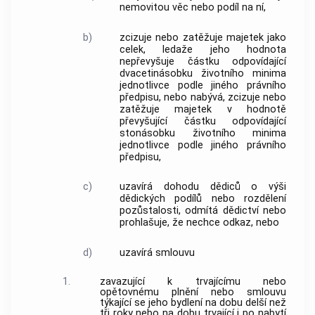
nemovitou věc nebo podíl na ní,
b)
zcizuje nebo zatěžuje majetek jako
celek, ledaže jeho hodnota
nepřevyšuje částku odpovídající
dvacetinásobku životního minima
jednotlivce podle jiného právního
předpisu, nebo nabývá, zcizuje nebo
zatěžuje majetek v hodnotě
převyšující částku odpovídající
stonásobku životního minima
jednotlivce podle jiného právního
předpisu,
c)
uzavírá dohodu dědiců o výši
dědických podílů nebo rozdělení
pozůstalosti, odmítá dědictví nebo
prohlašuje, že nechce odkaz, nebo
d)
uzavírá smlouvu
1.
zavazující k trvajícímu nebo
opětovnému plnění nebo smlouvu
týkající se jeho bydlení na dobu delší než
tři roky nebo na dobu trvající i po nabytí