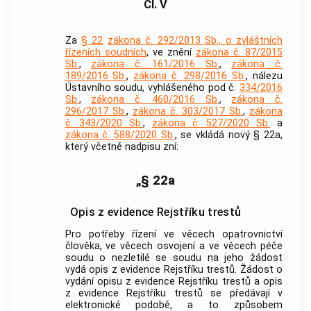
Čl. V
Za
§ 22
zákona č. 292/2013 Sb., o zvláštních
řízeních soudních
, ve znění
zákona č. 87/2015
Sb.
,
zákona č. 161/2016 Sb.
,
zákona č.
189/2016 Sb.
,
zákona č. 298/2016 Sb.
, nálezu
Ústavního soudu, vyhlášeného pod č.
334/2016
Sb.
,
zákona č. 460/2016 Sb.
,
zákona č.
296/2017 Sb.
,
zákona č. 303/2017 Sb.
,
zákona
č. 343/2020 Sb.
,
zákona č. 527/2020 Sb.
a
zákona č. 588/2020 Sb.
, se vkládá nový § 22a,
který včetně nadpisu zní:
„§ 22a
Opis z evidence Rejstříku trestů
Pro potřeby řízení ve věcech opatrovnictví
člověka, ve věcech osvojení a ve věcech péče
soudu o nezletilé se soudu na jeho žádost
vydá opis z evidence Rejstříku trestů. Žádost o
vydání opisu z evidence Rejstříku trestů a opis
z evidence Rejstříku trestů se předávají v
elektronické podobě, a to způsobem