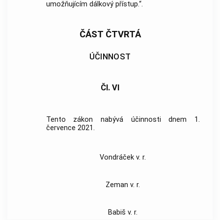
umožňujícím dálkový přístup.“.
ČÁST ČTVRTÁ
ÚČINNOST
Čl. VI
Tento zákon nabývá účinnosti dnem 1.
července 2021.
Vondráček v. r.
Zeman v. r.
Babiš v. r.