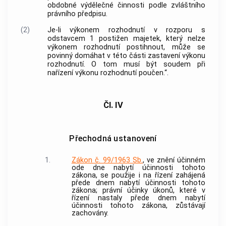
obdobné výdělečné činnosti podle zvláštního
právního předpisu.
(2)
Je-li výkonem rozhodnutí v rozporu s
odstavcem 1 postižen majetek, který nelze
výkonem rozhodnutí postihnout, může se
povinný domáhat v této části zastavení výkonu
rozhodnutí. O tom musí být soudem při
nařízení výkonu rozhodnutí poučen.“.
Čl. IV
Přechodná ustanovení
1.
Zákon č. 99/1963 Sb.
, ve znění účinném
ode dne nabytí účinnosti tohoto
zákona, se použije i na řízení zahájená
přede dnem nabytí účinnosti tohoto
zákona; právní účinky úkonů, které v
řízení nastaly přede dnem nabytí
účinnosti tohoto zákona, zůstávají
zachovány.