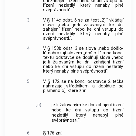
dni zahájení řízení nebo ke dni vstupu do
řízení nezletilý, který nenabyl plné
svéprávnosti“.
3.
V § 114c odst. 6 se za text „2),“ vkládají
slova „nebo je-li žalovaným ke dni
zahájení řízení nebo ke dni vstupu do
řízení nezletilý, který nenabyl plné
svéprávnosti,“.
4.
V § 153b odst. 3 se slova „nebo došlo-
li“ nahrazují slovem „došlo-li“ a na konci
textu odstavce se doplňují slova „nebo
je-li žalovaným ke dni zahájení řízení
nebo ke dni vstupu do řízení nezletilý,
který nenabyl plné svéprávnosti“.
5.
V § 172 se na konci odstavce 2 tečka
nahrazuje středníkem a doplňuje se
písmeno c), které zní:
„c)
je-li žalovaným ke dni zahájení řízení
nebo ke dni vstupu do řízení
nezletilý, který nenabyl plné
svéprávnosti.“.
6.
§ 176 zní: