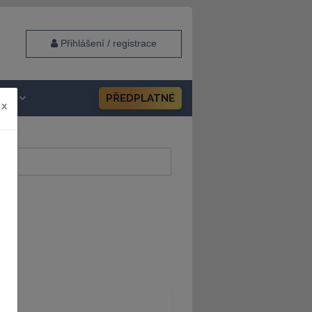
Přihlášení / registrace
HOP
PŘEDPLATNÉ
x