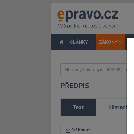
ČLÁNKY
ZÁKONY
N
PŘEDPIS
Text
Historie
Stáhnout