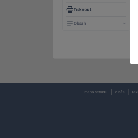
Tisknout
Obsah
mapa serveru
o nás
rek