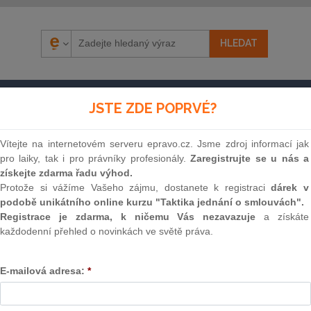
ÁZORY
SOUDNÍ ROZHODNUTÍ
AKTUÁLNĚ
E-S
JSTE ZDE POPRVÉ?
Vítejte na internetovém serveru epravo.cz. Jsme zdroj informací jak
pro laiky, tak i pro právníky profesionály.
Zaregistrujte se u nás a
získejte zdarma řadu výhod.
Protože si vážíme Vašeho zájmu, dostanete k registraci
dárek v
podobě unikátního online kurzu "Taktika jednání o smlouvách".
Registrace je zdarma, k ničemu Vás nezavazuje
a získáte
každodenní přehled o novinkách ve světě práva.
Souvislosti
E-mailová adresa:
*
Znění