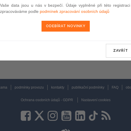
Vaše data jsou u nás v bezpečí. Údaje vyplněné při této registraci
zpracováváme podle
podmínek zpracování osobních údajů
ZAVŘÍT
lama
podmínky provozu
kontakty
publikační podmínky
FAQ
obc
Ochrana osobních údajů - GDPR
Nastavení cookies