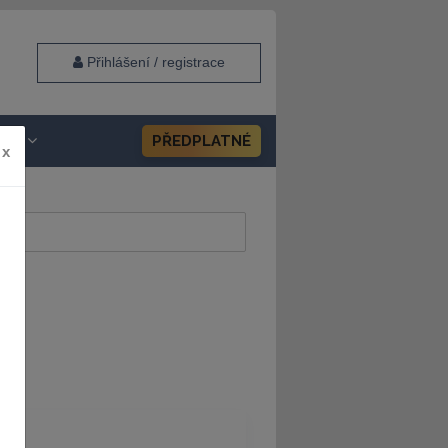
Přihlášení / registrace
HOP
PŘEDPLATNÉ
x