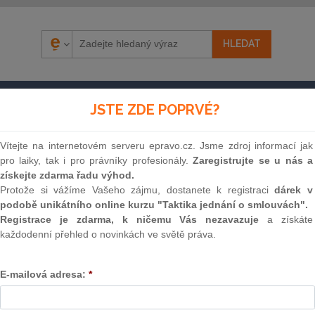
ÁZORY
SOUDNÍ ROZHODNUTÍ
AKTUÁLNĚ
E-S
JSTE ZDE POPRVÉ?
Vítejte na internetovém serveru epravo.cz. Jsme zdroj informací jak
pro laiky, tak i pro právníky profesionály.
Zaregistrujte se u nás a
získejte zdarma řadu výhod.
Protože si vážíme Vašeho zájmu, dostanete k registraci
dárek v
podobě unikátního online kurzu "Taktika jednání o smlouvách".
Registrace je zdarma, k ničemu Vás nezavazuje
a získáte
každodenní přehled o novinkách ve světě práva.
Souvislosti
E-mailová adresa:
*
Znění