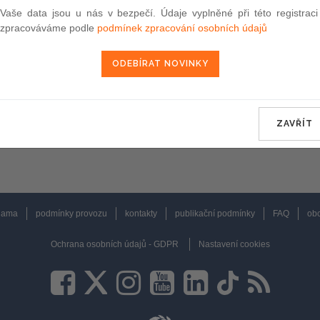
Vaše data jsou u nás v bezpečí. Údaje vyplněné při této registraci
zpracováváme podle
podmínek zpracování osobních údajů
ZAVŘÍT
lama
podmínky provozu
kontakty
publikační podmínky
FAQ
obc
Ochrana osobních údajů - GDPR
Nastavení cookies