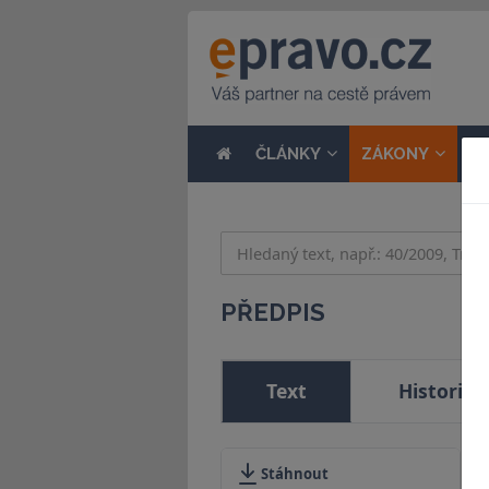
ČLÁNKY
ZÁKONY
N
PŘEDPIS
Text
Historie
Stáhnout