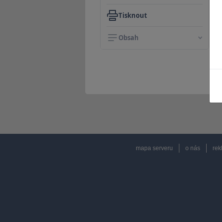
Tisknout
Obsah
mapa serveru
o nás
rek