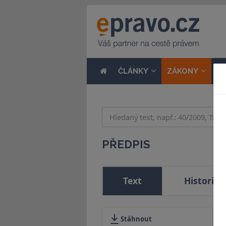
ČLÁNKY
ZÁKONY
N
PŘEDPIS
Text
Historie
Stáhnout