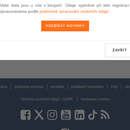
Vaše data jsou u nás v bezpečí. Údaje vyplněné při této registraci
zpracováváme podle
podmínek zpracování osobních údajů
ZAVŘÍT
lama
podmínky provozu
kontakty
publikační podmínky
FAQ
obc
Ochrana osobních údajů - GDPR
Nastavení cookies