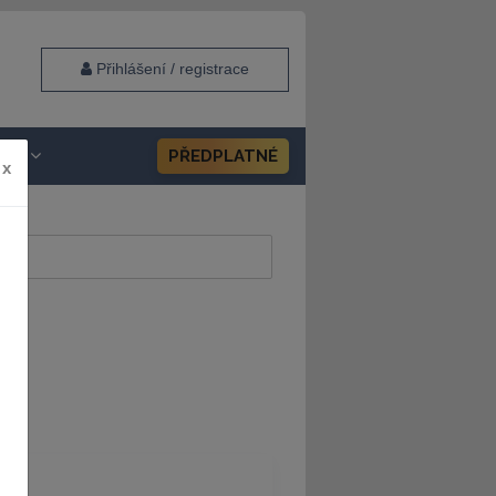
Přihlášení / registrace
HOP
PŘEDPLATNÉ
x