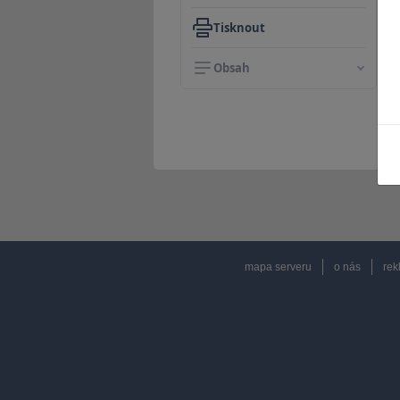
Tisknout
Obsah
mapa serveru
o nás
rek