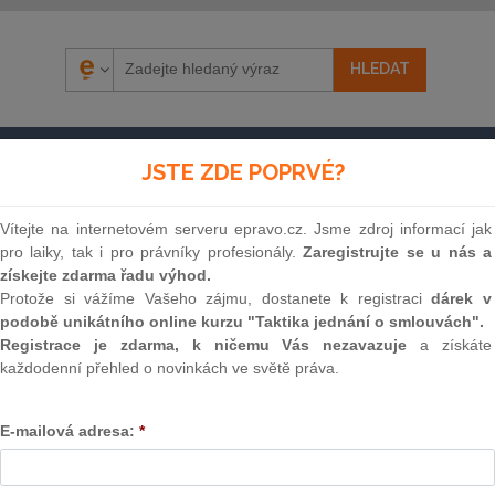
ÁZORY
SOUDNÍ ROZHODNUTÍ
AKTUÁLNĚ
E-S
JSTE ZDE POPRVÉ?
Vítejte na internetovém serveru epravo.cz. Jsme zdroj informací jak
pro laiky, tak i pro právníky profesionály.
Zaregistrujte se u nás a
získejte zdarma řadu výhod.
Protože si vážíme Vašeho zájmu, dostanete k registraci
dárek v
podobě unikátního online kurzu "Taktika jednání o smlouvách".
Registrace je zdarma, k ničemu Vás nezavazuje
a získáte
každodenní přehled o novinkách ve světě práva.
Souvislosti
E-mailová adresa:
*
Znění