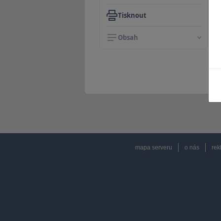
Tisknout
Obsah
mapa serveru
o nás
rek