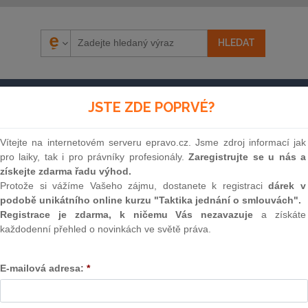
ÁZORY
SOUDNÍ ROZHODNUTÍ
AKTUÁLNĚ
E-S
JSTE ZDE POPRVÉ?
Vítejte na internetovém serveru epravo.cz. Jsme zdroj informací jak
pro laiky, tak i pro právníky profesionály.
Zaregistrujte se u nás a
získejte zdarma řadu výhod.
Protože si vážíme Vašeho zájmu, dostanete k registraci
dárek v
podobě unikátního online kurzu "Taktika jednání o smlouvách".
Registrace je zdarma, k ničemu Vás nezavazuje
a získáte
každodenní přehled o novinkách ve světě práva.
Souvislosti
E-mailová adresa:
*
Znění