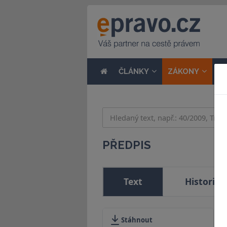
ČLÁNKY
ZÁKONY
N
PŘEDPIS
Text
Historie
Stáhnout