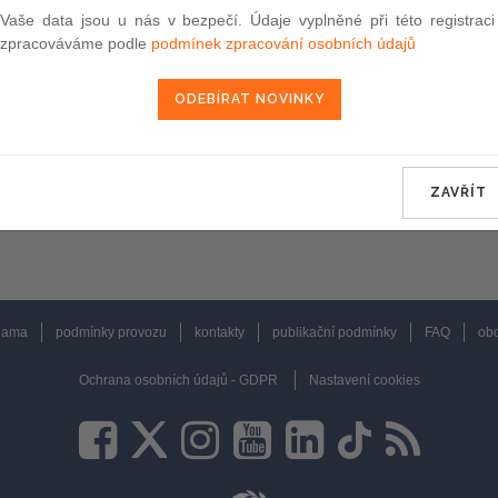
Vaše data jsou u nás v bezpečí. Údaje vyplněné při této registraci
zpracováváme podle
podmínek zpracování osobních údajů
ZAVŘÍT
lama
podmínky provozu
kontakty
publikační podmínky
FAQ
obc
Ochrana osobních údajů - GDPR
Nastavení cookies