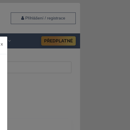
Přihlášení / registrace
HOP
PŘEDPLATNÉ
x