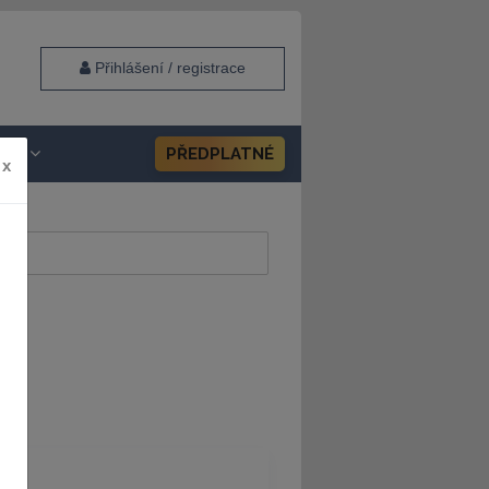
Přihlášení / registrace
HOP
PŘEDPLATNÉ
x