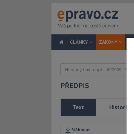
ČLÁNKY
ZÁKONY
N
PŘEDPIS
Text
Historie
Stáhnout