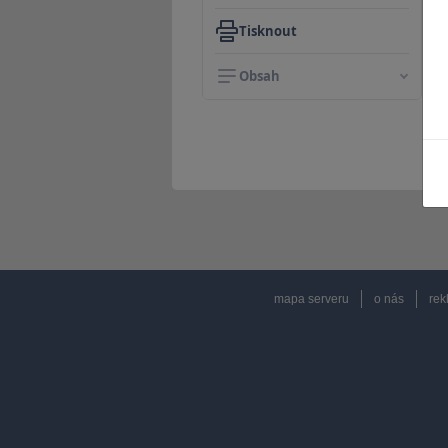
Tisknout
Obsah
mapa serveru
o nás
rek