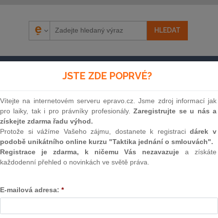
ÁZORY
SOUDNÍ ROZHODNUTÍ
AKTUÁLNĚ
E-S
JSTE ZDE POPRVÉ?
Vítejte na internetovém serveru epravo.cz. Jsme zdroj informací jak
pro laiky, tak i pro právníky profesionály.
Zaregistrujte se u nás a
získejte zdarma řadu výhod.
Protože si vážíme Vašeho zájmu, dostanete k registraci
dárek v
podobě unikátního online kurzu "Taktika jednání o smlouvách".
Registrace je zdarma, k ničemu Vás nezavazuje
a získáte
každodenní přehled o novinkách ve světě práva.
Souvislosti
E-mailová adresa:
*
Znění