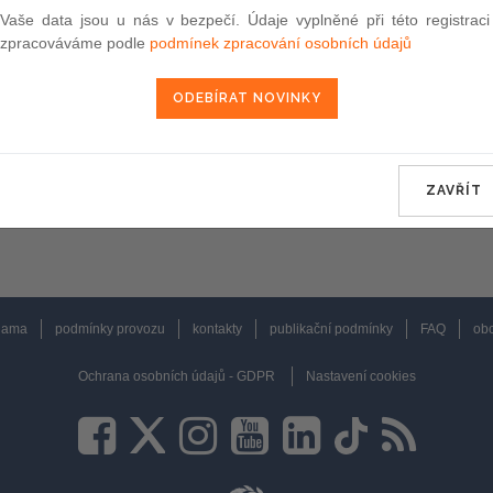
Vaše data jsou u nás v bezpečí. Údaje vyplněné při této registraci
zpracováváme podle
podmínek zpracování osobních údajů
ZAVŘÍT
lama
podmínky provozu
kontakty
publikační podmínky
FAQ
obc
Ochrana osobních údajů - GDPR
Nastavení cookies