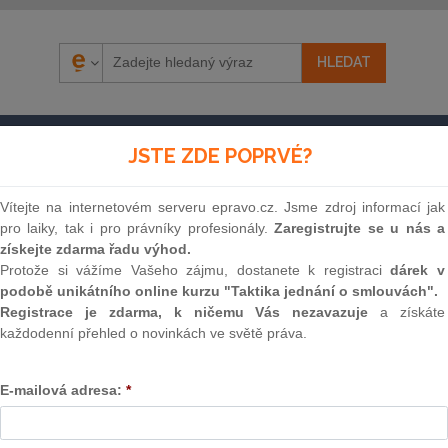
ÁZORY
SOUDNÍ ROZHODNUTÍ
AKTUÁLNĚ
E-S
JSTE ZDE POPRVÉ?
Vítejte na internetovém serveru epravo.cz. Jsme zdroj informací jak
pro laiky, tak i pro právníky profesionály.
Zaregistrujte se u nás a
získejte zdarma řadu výhod.
Protože si vážíme Vašeho zájmu, dostanete k registraci
dárek v
podobě unikátního online kurzu "Taktika jednání o smlouvách".
Registrace je zdarma, k ničemu Vás nezavazuje
a získáte
každodenní přehled o novinkách ve světě práva.
Souvislosti
E-mailová adresa:
*
Znění