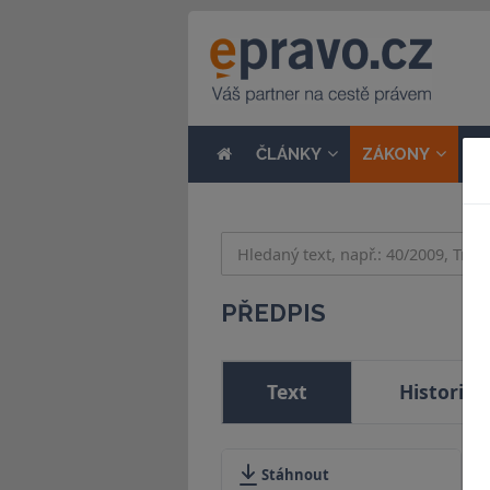
ČLÁNKY
ZÁKONY
N
PŘEDPIS
Text
Historie
Stáhnout