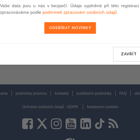
Vaše data jsou u nás v bezpečí. Údaje vyplněné při této registraci
zpracováváme podle
podmínek zpracování osobních údajů
ZAVŘÍT
lama
podmínky provozu
kontakty
publikační podmínky
FAQ
obc
Ochrana osobních údajů - GDPR
Nastavení cookies