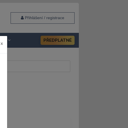
Přihlášení / registrace
HOP
PŘEDPLATNÉ
x