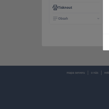
Tisknout
Obsah
mapa serveru
o nás
rek