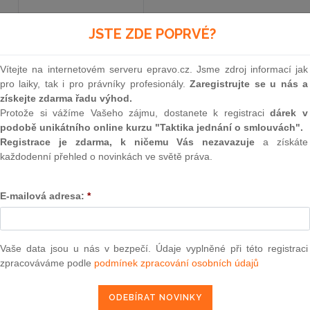
JSTE ZDE POPRVÉ?
Aktuální znění
od 1. 10. 2025
Vítejte na internetovém serveru epravo.cz. Jsme zdroj informací jak
pro laiky, tak i pro právníky profesionály.
Zaregistrujte se u nás a
352
získejte zdarma řadu výhod.
Protože si vážíme Vašeho zájmu, dostanete k registraci
dárek v
VYHLÁŠKA
podobě unikátního online kurzu "Taktika jednání o smlouvách".
Registrace je zdarma, k ničemu Vás nezavazuje
a získáte
ze dne 18. září 2025
každodenní přehled o novinkách ve světě práva.
o stanovení výrobních oblastí a výši ročního
E-mailová adresa:
*
pozemků v příslušnosti hospodaření Státní
Ministerstvo zemědělství stanoví podle
§ 4 ods
Vaše data jsou u nás v bezpečí. Údaje vyplněné při této registraci
Sb., o Státním pozemkovém úřadu a o změně ně
zpracováváme podle
podmínek zpracování osobních údajů
zákonů
, ve znění
zákona č. 185/2016 Sb.
,
zákona
č. 229/2019 Sb.
,
zákona č. 299/2021 Sb.
,
zákona 