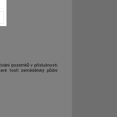
ívání pozemků v příslušnosti
teré tvoří zemědělský půdní