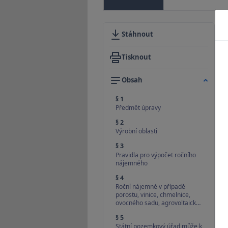
Stáhnout
Tisknout
Obsah
§ 1
Předmět úpravy
§ 2
Výrobní oblasti
§ 3
Pravidla pro výpočet ročního
nájemného
§ 4
Roční nájemné v případě
porostu, vinice, chmelnice,
ovocného sadu, agrovoltaick…
§ 5
Státní pozemkový úřad může k