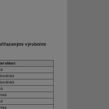
přiřazenými výrobními
bní oblast
ká
borářská
borářská
ká
řská
ká
řská