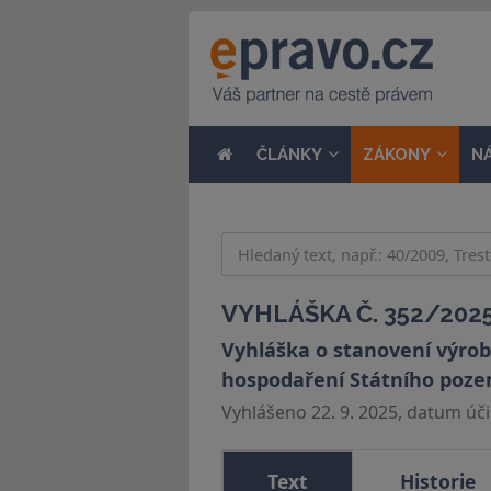
ČLÁNKY
ZÁKONY
N
VYHLÁŠKA Č. 352/2025
Vyhláška o stanovení výrob
hospodaření Státního poz
Vyhlášeno 22. 9. 2025, datum účin
Text
Historie