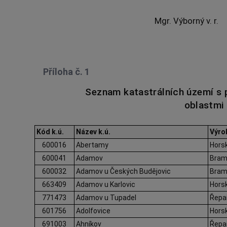
Mgr. Výborný v. r.
Příloha č. 1
Seznam katastrálních území s 
oblastmi
Kód k.ú.
Název k.ú.
Výro
600016
Abertamy
Hors
600041
Adamov
Bram
600032
Adamov u Českých Budějovic
Bram
663409
Adamov u Karlovic
Hors
771473
Adamov u Tupadel
Řepa
601756
Adolfovice
Hors
691003
Ahníkov
Řepa