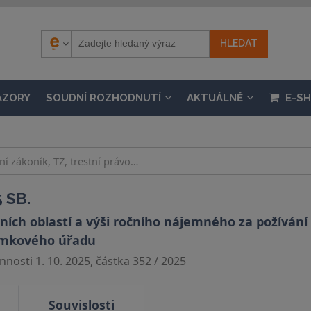
ÁZORY
SOUDNÍ ROZHODNUTÍ
AKTUÁLNĚ
E-S
 SB.
ních oblastí a výši ročního nájemného za požívání
emkového úřadu
nosti 1. 10. 2025, částka 352 / 2025
Souvislosti