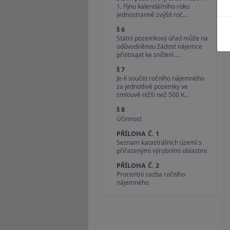
1. říjnu kalendářního roku
jednostranně zvýšit roč…
§ 6
Státní pozemkový úřad může na
odůvodněnou žádost nájemce
přistoupit ke snížení …
§ 7
Je-li součet ročního nájemného
za jednotlivé pozemky ve
smlouvě nižší než 500 K…
§ 8
Účinnost
PŘÍLOHA Č. 1
Seznam katastrálních území s
přiřazenými výrobními oblastmi
PŘÍLOHA Č. 2
Procentní sazba ročního
nájemného