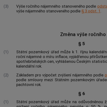
(3)
Výše ročního nájemného stanoveného podle
odst
výše nájemného stanoveného podle
§ 3 odst. 1
.
Změna výše ročního
§ 5
(1)
Státní pozemkový úřad
může k 1. říjnu kalendářn
roční nájemné o míru inflace, vyjádřenou přírůst
spotřebitelských cen, vyhlášenou Českým statisti
kalendářní rok.
(2)
Základem pro výpočet zvýšení nájemného podle
o
podle smlouvy mezi
Státním pozemkovým úřad
pachtovní rok.
§ 6
(1)
Státní pozemkový úřad
může na odůvodněnou 
snížení ročního nájemného nejvýše o 50 %, p