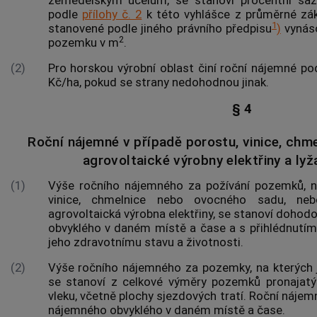
podle
přílohy č. 2
k této vyhlášce z průměrné zá
1
stanovené podle jiného právního předpisu
)
vynás
2
pozemku v m
.
(2)
Pro horskou
výrobní oblast
činí roční nájemné po
Kč/ha, pokud se strany nedohodnou jinak.
§ 4
Roční nájemné v případě porostu, vinice, chm
agrovoltaické výrobny elektřiny a ly
(1)
Výše ročního nájemného za požívání pozemků, n
vinice, chmelnice nebo ovocného sadu, ne
agrovoltaická výrobna elektřiny, se stanoví doho
obvyklého v daném místě a čase a s přihlédnutím 
jeho zdravotnímu stavu a životnosti.
(2)
Výše ročního nájemného za pozemky, na kterých j
se stanoví z celkové výměry pozemků pronajatý
vleku, včetně plochy sjezdových tratí. Roční nájem
nájemného obvyklého v daném místě a čase.