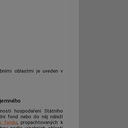
obními oblastmi
je uveden v
ájemného
šnosti hospodaření
Státního
dní fond nebo do něj náleží
o fondu
, propachtovaných k
zbou podle
výrobních oblastí