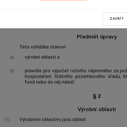
zákona č. 287/2025 Sb.
:
ZAVŘÍT
§ 1
Předmět úpravy
Tato vyhláška stanoví
a)
výrobní oblasti
a
b)
pravidla pro výpočet ročního nájemného za pož
hospodaření
Státního pozemkového úřadu
, k
fond nebo do něj náleží.
§ 2
Výrobní oblasti
(1)
Výrobními oblastmi
jsou oblast