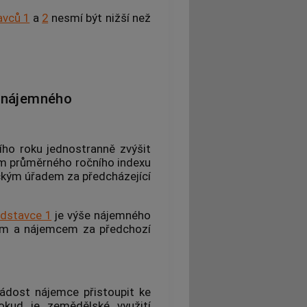
avců 1
a
2
nesmí být nižší než
 nájemného
ího roku jednostranně zvýšit
kem průměrného ročního indexu
ckým úřadem za předcházející
dstavce 1
je výše nájemného
em
a
nájemcem
za předchozí
žádost
nájemce
přistoupit ke
okud je zemědělské využití