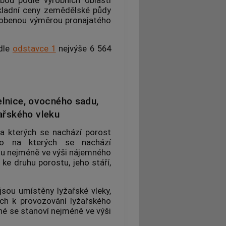
kladní ceny zemědělské půdy
obenou výměrou pronajatého
dle
odstavce 1
nejvýše 6 564
elnice, ovocného sadu,
žařského vleku
a kterých se nachází porost
bo na kterých se nachází
dou nejméně ve výši nájemného
ke druhu porostu, jeho stáří,
sou umístěny lyžařské vleky,
ch k provozování lyžařského
né se stanoví nejméně ve výši