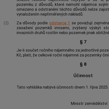
pozemku z důvodů, které nemohl
nájemce
svým 
omezeno a odstranění těchto důvodů nelze zajistit
vynaložením nepřiměřených nákladů.
(2)
Za důvody podle
odstavce 1
se považují zejména
zasažení pozemků imisemi, zvýšený výskyt st
invazních druhů rostlin nebo pozemek jinak obtížn
§ 7
Je-li součet ročního nájemného za jednotlivé poz
Kč, platí, že celkové roční nájemné za pozemky činí
§ 8
Účinnost
Tato vyhláška nabývá účinnosti dnem 1. října 2025.
Ministr zemědělství: