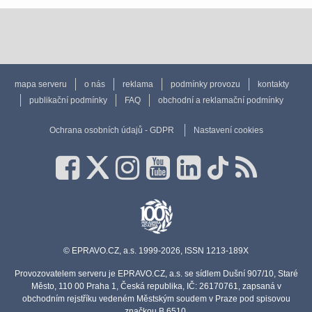
mapa serveru
o nás
reklama
podmínky provozu
kontakty
publikační podmínky
FAQ
obchodní a reklamační podmínky
Ochrana osobních údajů - GDPR
Nastavení cookies
© EPRAVO.CZ, a.s. 1999-2026, ISSN 1213-189X
Provozovatelem serveru je EPRAVO.CZ, a.s. se sídlem Dušní 907/10, Staré
Město, 110 00 Praha 1, Česká republika, IČ: 26170761, zapsaná v
obchodním rejstříku vedeném Městským soudem v Praze pod spisovou
značkou B 6510.