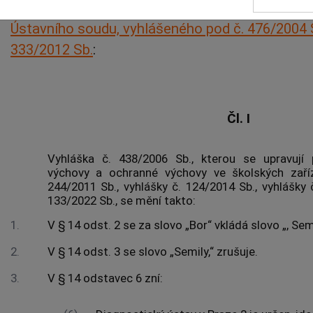
péči ve školských zařízeních a o změně dalších
Ústavního soudu, vyhlášeného pod č. 476/2004 
333/2012 Sb.
:
Čl. I
Vyhláška č. 438/2006 Sb., kterou se upravují
výchovy a ochranné výchovy ve školských zaříz
244/2011 Sb., vyhlášky č. 124/2014 Sb., vyhlášky 
133/2022 Sb., se mění takto:
1.
V § 14 odst. 2 se za slovo „Bor“ vkládá slovo „, Semi
2.
V § 14 odst. 3 se slovo „Semily,“ zrušuje.
3.
V § 14 odstavec 6 zní: