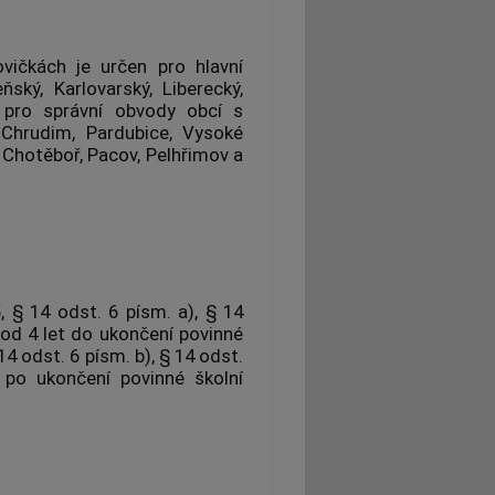
vičkách je určen pro hlavní
ský, Karlovarský, Liberecký,
a pro správní obvody obcí s
 Chrudim, Pardubice, Vysoké
 Chotěboř, Pacov, Pelhřimov a
 § 14 odst. 6 písm. a), § 14
i od 4 let do ukončení povinné
4 odst. 6 písm. b), § 14 odst.
 po ukončení povinné školní