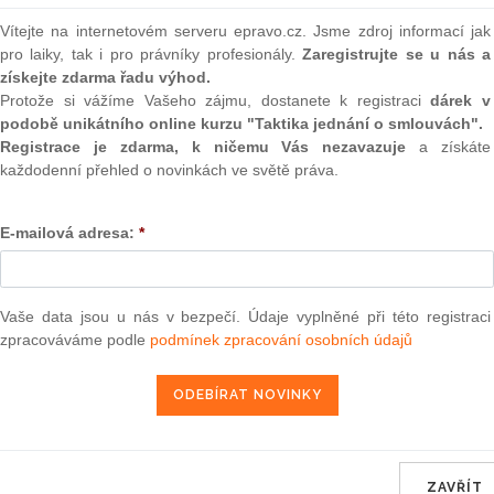
Vítejte na internetovém serveru epravo.cz. Jsme zdroj informací jak
pro laiky, tak i pro právníky profesionály.
Zaregistrujte se u nás a
získejte zdarma řadu výhod.
Budoucí znění
od 1. 1. 2028
Protože si vážíme Vašeho zájmu, dostanete k registraci
dárek v
podobě unikátního online kurzu "Taktika jednání o smlouvách".
Registrace je zdarma, k ničemu Vás nezavazuje
a získáte
48
každodenní přehled o novinkách ve světě práva.
VYHLÁŠKA
E-mailová adresa:
*
ze dne 26. března 2026,
kterou se mění vyhláška č. 438/2006 Sb., kterou
Vaše data jsou u nás v bezpečí. Údaje vyplněné při této registraci
výkonu ústavní výchovy a ochranné výchovy ve š
zpracováváme podle
podmínek zpracování osobních údajů
znění pozdějších předpis
Ministerstvo školství, mládeže a tělovýchovy s
písm. a) zákona č. 109/2002 Sb., o výkonu ústa
ochranné výchovy ve školských zařízeních a o 
ZAVŘÍT