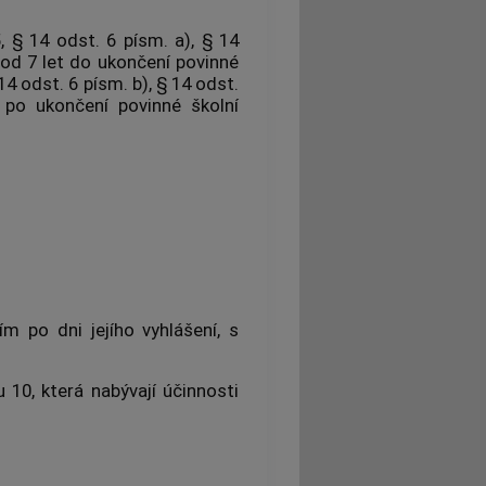
 § 14 odst. 6 písm. a), § 14
i od 7 let do ukončení povinné
4 odst. 6 písm. b), § 14 odst.
 po ukončení povinné školní
m po dni jejího vyhlášení, s
u 10, která nabývají účinnosti