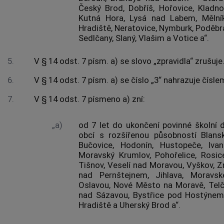
Český Brod, Dobříš, Hořovice, Kladno,
Kutná Hora, Lysá nad Labem, Mělník
Hradiště, Neratovice, Nymburk, Poděbra
Sedlčany, Slaný, Vlašim a Votice a“.
5.
V § 14 odst. 7 písm. a) se slovo „zpravidla“ zrušuje
6.
V § 14 odst. 7 písm. a) se číslo „3“ nahrazuje číslem
7.
V § 14 odst. 7 písmeno a) zní:
„a)
od 7 let do ukončení povinné školní 
obcí s rozšířenou působností Blansk
Bučovice, Hodonín, Hustopeče, Ivanč
Moravský Krumlov, Pohořelice, Rosice
Tišnov, Veselí nad Moravou, Vyškov, Z
nad Pernštejnem, Jihlava, Moravs
Oslavou, Nové Město na Moravě, Telč, 
nad Sázavou, Bystřice pod Hostýnem,
Hradiště a Uherský Brod a“.