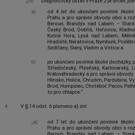
„(6)
Diagnostický ústav v Praze 2 je určen, jde-
a)
od 4 let do ukončení povinné školní
Prahu a pro správní obvody obcí s ro
Beroun, Brandýs nad Labem – Stará B
Český Brod, Dobříš, Hořovice, Kladno,
Kutná Hora, Lysá nad Labem, Mělník
Hradiště, Neratovice, Nymburk, Poděbra
Sedlčany, Slaný, Vlašim a Votice a
b)
po ukončení povinné školní docházky, p
Středočeský, Plzeňský, Karlovarský, L
Královéhradecký a pro správní obvody 
Hlinsko, Holice, Chrudim, Pardubice, V
Brod, Humpolec, Chotěboř, Pacov, Pelh
to pro chlapce.“.
4.
V § 14 odst. 6 písmeno a) zní:
„a)
od 7 let do ukončení povinné školní
Prahu a pro správní obvody obcí s ro
Beroun, Brandýs nad Labem – Stará B