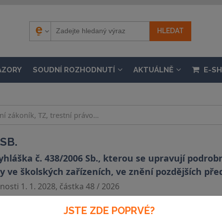
ÁZORY
SOUDNÍ ROZHODNUTÍ
AKTUÁLNĚ
E-S
SB.
yhláška č. 438/2006 Sb., kterou se upravují podrob
 ve školských zařízeních, ve znění pozdějších pře
osti 1. 1. 2028, částka 48 / 2026
JSTE ZDE POPRVÉ?
Souvislosti