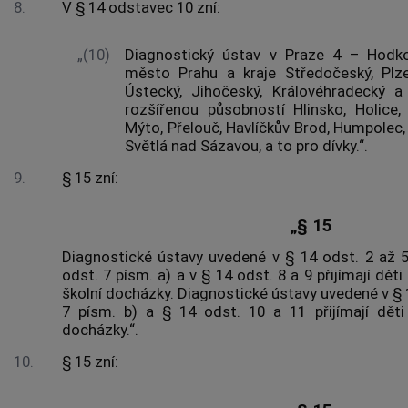
8.
V § 14 odstavec 10 zní:
„(10)
Diagnostický ústav v Praze 4 – Hodko
město Prahu a kraje Středočeský, Plzeň
Ústecký, Jihočeský, Královéhradecký 
rozšířenou působností Hlinsko, Holice,
Mýto, Přelouč, Havlíčkův Brod, Humpolec,
Světlá nad Sázavou, a to pro dívky.“.
9.
§ 15 zní:
„§ 15
Diagnostické ústavy uvedené v § 14 odst. 2 až 5,
odst. 7 písm. a) a v § 14 odst. 8 a 9 přijímají dět
školní docházky. Diagnostické ústavy uvedené v § 1
7 písm. b) a § 14 odst. 10 a 11 přijímají děti
docházky.“.
10.
§ 15 zní: