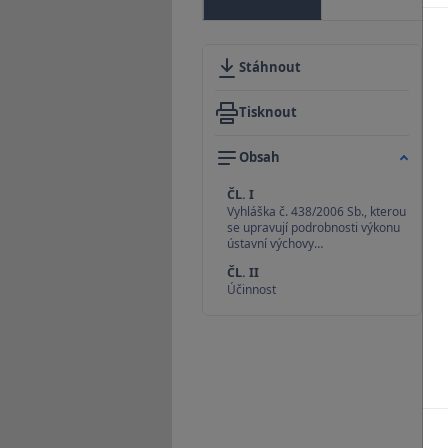
Stáhnout
Tisknout
Obsah
ČL. I
Vyhláška č. 438/2006 Sb., kterou
se upravují podrobnosti výkonu
ústavní výchovy…
ČL. II
Účinnost