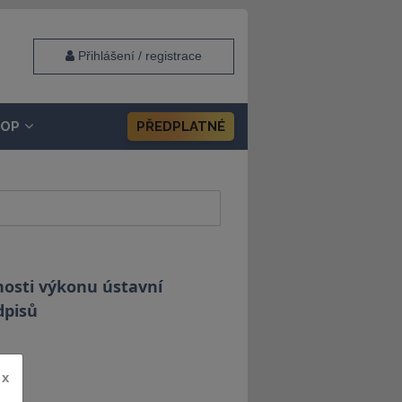
Přihlášení / registrace
HOP
PŘEDPLATNÉ
nosti výkonu ústavní
dpisů
x