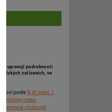
 se upravují podrobnosti
kolských zařízeních, ve
ů
tanoví podle
§ 41 odst. 1
vní výchovy nebo
preventivně výchovné