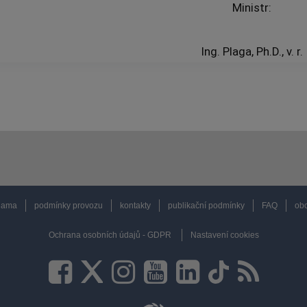
Ministr:
Ing. Plaga, Ph.D., v. r.
lama
podmínky provozu
kontakty
publikační podmínky
FAQ
obc
Ochrana osobních údajů - GDPR
Nastavení cookies