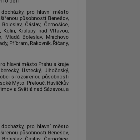
li o děti
 docházky, pro hlavní město
zšířenou působností Benešov,
oleslav, Čáslav, Černošice,
 Kolín, Kralupy nad Vltavou,
, Mladá Boleslav, Mnichovo
dy, Příbram, Rakovník, Říčany,
ro hlavní město Prahu a kraje
iberecký, Ústecký, Jihočeský,
obcí s rozšířenou působností
ysoké Mýto, Přelouč, Havlíčkův
řimov a Světlá nad Sázavou, a
 docházky, pro hlavní město
zšířenou působností Benešov,
oleslav, Čáslav, Černošice,