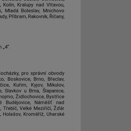
 Kolín, Kralupy nad Vltavou,
, Mladá Boleslav, Mnichovo
dy, Příbram, Rakovník, Říčany,
.
 „4“.
docházky, pro správní obvody
o, Boskovice, Brno, Břeclav,
ice, Kuřim, Kyjov, Mikulov,
, Slavkov u Brna, Šlapanice,
nojmo, Židlochovice, Bystřice
ké Budějovice, Náměšť nad
Třebíč, Velké Meziříčí, Žďár
 Holešov, Kroměříž, Uherské