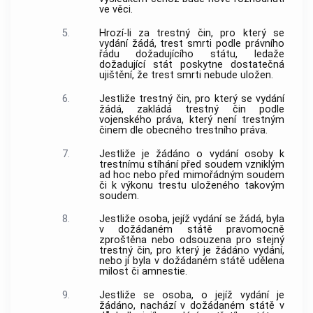
ve věci.
5.
Hrozí-li za trestný čin, pro který se
vydání žádá, trest smrti podle právního
řádu dožadujícího státu, ledaže
dožadující stát poskytne dostatečná
ujištění, že trest smrti nebude uložen.
6.
Jestliže trestný čin, pro který se vydání
žádá, zakládá trestný čin podle
vojenského práva, který není trestným
činem dle obecného trestního práva.
7.
Jestliže je žádáno o vydání osoby k
trestnímu stíhání před soudem vzniklým
ad hoc nebo před mimořádným soudem
či k výkonu trestu uloženého takovým
soudem.
8.
Jestliže osoba, jejíž vydání se žádá, byla
v dožádaném státě pravomocně
zproštěna nebo odsouzena pro stejný
trestný čin, pro který je žádáno vydání,
nebo jí byla v dožádaném státě udělena
milost či amnestie.
9.
Jestliže se osoba, o jejíž vydání je
žádáno, nachází v dožádaném státě v