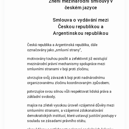
Znění mezinárodní smlouvy v
českém jazyce
Smlouva o vydávání mezi
Českou republikou a
Argentinskou republikou
Česká republika a Argentinská republika, dále
označovány jako „smluvní strany“,
motivovány touhou posílit a zefektivnit již existující
mezinárodní právní mechanismy spolupráce mezi
smluvními stranami v boji proti zločinu;
utvrzujíce svůj závazek k boji proti nadnárodnímu
organizovanému zločinu koordinovaným způsobem;
potvrzujíce svou silnou vůli respektovat lidská práva a
základní svobody;
majíce na zřeteli vysokou úroveň vzájemné důvěry mezi
smluvními stranami, a vzájemné zdokonalování
demokratických institucí, které ustavují justiční postupy v
souladu se zásadami právního státu;