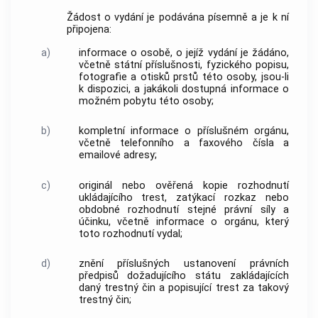
Žádost o vydání je podávána písemně a je k ní
připojena:
a)
informace o osobě, o jejíž vydání je žádáno,
včetně státní příslušnosti, fyzického popisu,
fotografie a otisků prstů této osoby, jsou-li
k dispozici, a jakákoli dostupná informace o
možném pobytu této osoby;
b)
kompletní informace o příslušném orgánu,
včetně telefonního a faxového čísla a
emailové adresy;
c)
originál nebo ověřená kopie rozhodnutí
ukládajícího trest, zatýkací rozkaz nebo
obdobné rozhodnutí stejné právní síly a
účinku, včetně informace o orgánu, který
toto rozhodnutí vydal;
d)
znění příslušných ustanovení právních
předpisů dožadujícího státu zakládajících
daný trestný čin a popisující trest za takový
trestný čin;