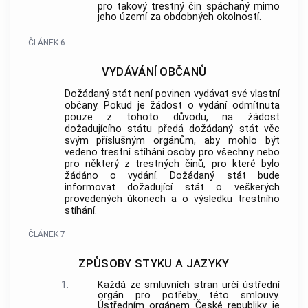
pro takový trestný čin spáchaný mimo
jeho území za obdobných okolností.
ČLÁNEK 6
VYDÁVÁNÍ OBČANŮ
Dožádaný stát není povinen vydávat své vlastní
občany. Pokud je žádost o vydání odmítnuta
pouze z tohoto důvodu, na žádost
dožadujícího státu předá dožádaný stát věc
svým příslušným orgánům, aby mohlo být
vedeno trestní stíhání osoby pro všechny nebo
pro některý z trestných činů, pro které bylo
žádáno o vydání. Dožádaný stát bude
informovat dožadující stát o veškerých
provedených úkonech a o výsledku trestního
stíhání.
ČLÁNEK 7
ZPŮSOBY STYKU A JAZYKY
1.
Každá ze smluvních stran určí ústřední
orgán pro potřeby této smlouvy.
Ústředním orgánem České republiky je