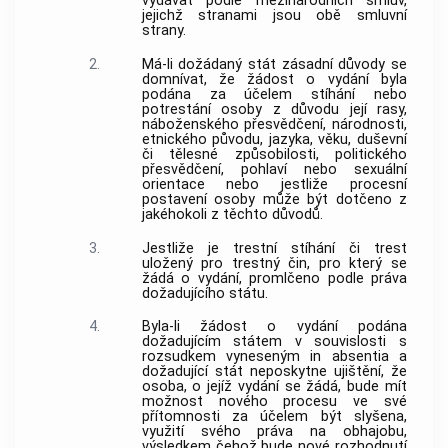
vydávat podle mezinárodních smluv,
jejichž stranami jsou obě smluvní
strany.
2.
Má-li dožádaný stát zásadní důvody se
domnívat, že žádost o vydání byla
podána za účelem stíhání nebo
potrestání osoby z důvodu její rasy,
náboženského přesvědčení, národnosti,
etnického původu, jazyka, věku, duševní
či tělesné způsobilosti, politického
přesvědčení, pohlaví nebo sexuální
orientace nebo jestliže procesní
postavení osoby může být dotčeno z
jakéhokoli z těchto důvodů.
3.
Jestliže je trestní stíhání či trest
uložený pro trestný čin, pro který se
žádá o vydání, promlčeno podle práva
dožadujícího státu.
4.
Byla-li žádost o vydání podána
dožadujícím státem v souvislosti s
rozsudkem vyneseným in absentia a
dožadující stát neposkytne ujištění, že
osoba, o jejíž vydání se žádá, bude mít
možnost nového procesu ve své
přítomnosti za účelem být slyšena,
využití svého práva na obhajobu,
výsledkem čehož bude nové rozhodnutí