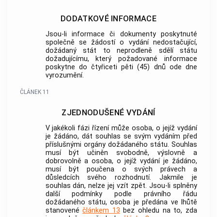
DODATKOVÉ INFORMACE
Jsou-li informace či dokumenty poskytnuté
společně se žádostí o vydání nedostačující,
dožádaný stát to neprodleně sdělí státu
dožadujícímu, který požadované informace
poskytne do čtyřiceti pěti (45) dnů ode dne
vyrozumění.
ČLÁNEK 11
ZJEDNODUŠENÉ VYDÁNÍ
V jakékoli fázi řízení může osoba, o jejíž vydání
je žádáno, dát souhlas se svým vydáním před
příslušnými orgány dožádaného státu. Souhlas
musí být učiněn svobodně, výslovně a
dobrovolně a osoba, o jejíž vydání je žádáno,
musí být poučena o svých právech a
důsledcích svého rozhodnutí. Jakmile je
souhlas dán, nelze jej vzít zpět. Jsou-li splněny
další podmínky podle právního řádu
dožádaného státu, osoba je předána ve lhůtě
stanovené
článkem 13
bez ohledu na to, zda