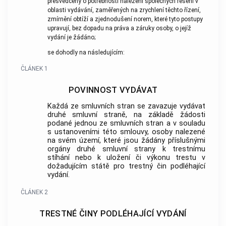
přesvědčeny o potřebnosti nalezení společných řešení v
oblasti vydávání, zaměřených na zrychlení těchto řízení,
zmírnění obtíží a zjednodušení norem, které tyto postupy
upravují, bez dopadu na práva a záruky osoby, o jejíž
vydání je žádáno;
se dohodly na následujícím:
ČLÁNEK 1
POVINNOST VYDÁVAT
Každá ze smluvních stran se zavazuje vydávat
druhé smluvní straně, na základě žádosti
podané jednou ze smluvních stran a v souladu
s ustanoveními této smlouvy, osoby nalezené
na svém území, které jsou žádány příslušnými
orgány druhé smluvní strany k trestnímu
stíhání nebo k uložení či výkonu trestu v
dožadujícím státě pro trestný čin podléhající
vydání.
ČLÁNEK 2
TRESTNÉ ČINY PODLÉHAJÍCÍ VYDÁNÍ