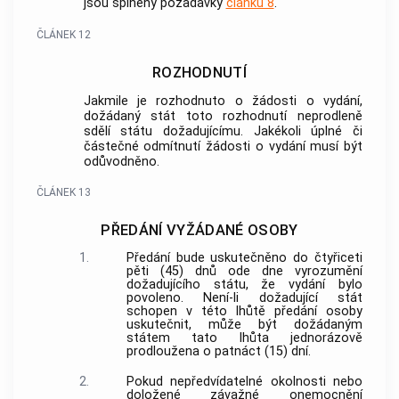
jsou splněny požadavky
článku 8
.
ČLÁNEK 12
ROZHODNUTÍ
Jakmile je rozhodnuto o žádosti o vydání,
dožádaný stát toto rozhodnutí neprodleně
sdělí státu dožadujícímu. Jakékoli úplné či
částečné odmítnutí žádosti o vydání musí být
odůvodněno.
ČLÁNEK 13
PŘEDÁNÍ VYŽÁDANÉ OSOBY
1.
Předání bude uskutečněno do čtyřiceti
pěti (45) dnů ode dne vyrozumění
dožadujícího státu, že vydání bylo
povoleno. Není-li dožadující stát
schopen v této lhůtě předání osoby
uskutečnit, může být dožádaným
státem tato lhůta jednorázově
prodloužena o patnáct (15) dní.
2.
Pokud nepředvídatelné okolnosti nebo
doložené závažné onemocnění