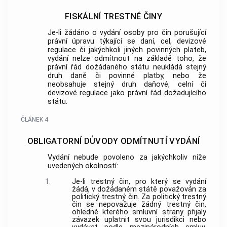
FISKÁLNÍ TRESTNÉ ČINY
Je-li žádáno o vydání osoby pro čin porušující
právní úpravu týkající se daní, cel, devizové
regulace či jakýchkoli jiných povinných plateb,
vydání nelze odmítnout na základě toho, že
právní řád dožádaného státu neukládá stejný
druh daně či povinné platby, nebo že
neobsahuje stejný druh daňové, celní či
devizové regulace jako právní řád dožadujícího
státu.
ČLÁNEK 4
OBLIGATORNÍ DŮVODY ODMÍTNUTÍ VYDÁNÍ
Vydání nebude povoleno za jakýchkoliv níže
uvedených okolností:
1.
Je-li trestný čin, pro který se vydání
žádá, v dožádaném státě považován za
politický trestný čin. Za politický trestný
čin se nepovažuje žádný trestný čin,
ohledně kterého smluvní strany přijaly
závazek uplatnit svou jurisdikci nebo