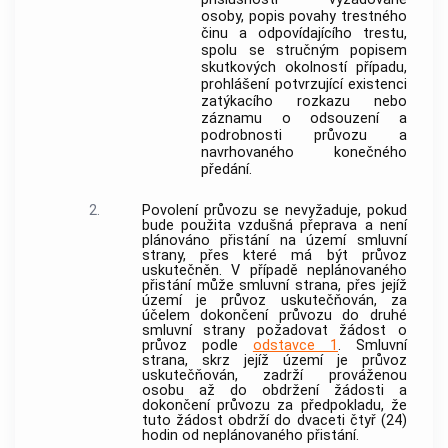
osoby, popis povahy trestného
činu a odpovídajícího trestu,
spolu se stručným popisem
skutkových okolností případu,
prohlášení potvrzující existenci
zatýkacího rozkazu nebo
záznamu o odsouzení a
podrobnosti průvozu a
navrhovaného konečného
předání.
2.
Povolení průvozu se nevyžaduje, pokud
bude použita vzdušná přeprava a není
plánováno přistání na území smluvní
strany, přes které má být průvoz
uskutečněn. V případě neplánovaného
přistání může smluvní strana, přes jejíž
území je průvoz uskutečňován, za
účelem dokončení průvozu do druhé
smluvní strany požadovat žádost o
průvoz podle
odstavce 1
. Smluvní
strana, skrz jejíž území je průvoz
uskutečňován, zadrží prováženou
osobu až do obdržení žádosti a
dokončení průvozu za předpokladu, že
tuto žádost obdrží do dvaceti čtyř (24)
hodin od neplánovaného přistání.