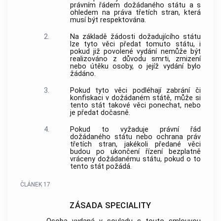
právním řádem dožádaného státu a s
ohledem na práva třetích stran, která
musí být respektována.
2.
Na základě žádosti dožadujícího státu
lze tyto věci předat tomuto státu, i
pokud již povolené vydání nemůže být
realizováno z důvodu smrti, zmizení
nebo útěku osoby, o jejíž vydání bylo
žádáno.
3.
Pokud tyto věci podléhají zabrání či
konfiskaci v dožádaném státě, může si
tento stát takové věci ponechat, nebo
je předat dočasně.
4.
Pokud to vyžaduje právní řád
dožádaného státu nebo ochrana práv
třetích stran, jakékoli předané věci
budou po ukončení řízení bezplatně
vráceny dožádanému státu, pokud o to
tento stát požádá.
ČLÁNEK 17
ZÁSADA SPECIALITY