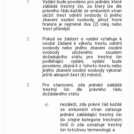
1.
Vydání bude povoleno pro jednání, které
zakládá trestný čin, za který lze dle
právního řádu každé ze smluvních stran
uložit trest odnětí svobody či jiného
zbavení osobní svobody, jehož horní
hranice je nejméně dva (2) roky, nebo
trest přísnější.
2.
Pokud se žádost o vydání vztahuje k
osobě žádané k výkonu trestu odnětí
svobody nebo jiného zbavení osobní
svobody uloženého soudem
dožadujícího státu pro trestný čin
podléhající vydání, vydání bude
povoleno, zbývá-li z tohoto trestu nebo
jiného zbavení osobní svobody vykonat
ještě alespoň šest (6) měsíců.
3.
Pro stanovení, zda jednání zakládá
trestný čin dle právního řádu
dožádaného státu:
a)
nezáleží, zda právní řád každé
ze smluvních stran zařazuje
jednání zakládající trestný čin
do stejné kategorie trestných
činů či zda označuje trestný
čin totožnou terminologií; a