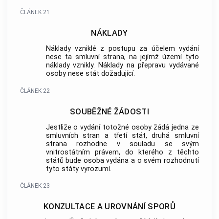
ČLÁNEK 21
NÁKLADY
Náklady vzniklé z postupu za účelem vydání
nese ta smluvní strana, na jejímž území tyto
náklady vznikly. Náklady na přepravu vydávané
osoby nese stát dožadující.
ČLÁNEK 22
SOUBĚŽNÉ ŽÁDOSTI
Jestliže o vydání totožné osoby žádá jedna ze
smluvních stran a třetí stát, druhá smluvní
strana rozhodne v souladu se svým
vnitrostátním právem, do kterého z těchto
států bude osoba vydána a o svém rozhodnutí
tyto státy vyrozumí.
ČLÁNEK 23
KONZULTACE A UROVNÁNÍ SPORŮ