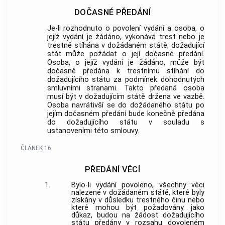
DOČASNÉ PŘEDÁNÍ
Je-li rozhodnuto o povolení vydání a osoba, o
jejíž vydání je žádáno, vykonává trest nebo je
trestně stíhána v dožádaném státě, dožadující
stát může požádat o její dočasné předání.
Osoba, o jejíž vydání je žádáno, může být
dočasně předána k trestnímu stíhání do
dožadujícího státu za podmínek dohodnutých
smluvními stranami. Takto předaná osoba
musí být v dožadujícím státě držena ve vazbě.
Osoba navrátivší se do dožádaného státu po
jejím dočasném předání bude konečně předána
do dožadujícího státu v souladu s
ustanoveními této smlouvy.
ČLÁNEK 16
PŘEDÁNÍ VĚCÍ
1.
Bylo-li vydání povoleno, všechny věci
nalezené v dožádaném státě, které byly
získány v důsledku trestného činu nebo
které mohou být požadovány jako
důkaz, budou na žádost dožadujícího
státu předány v rozsahu dovoleném