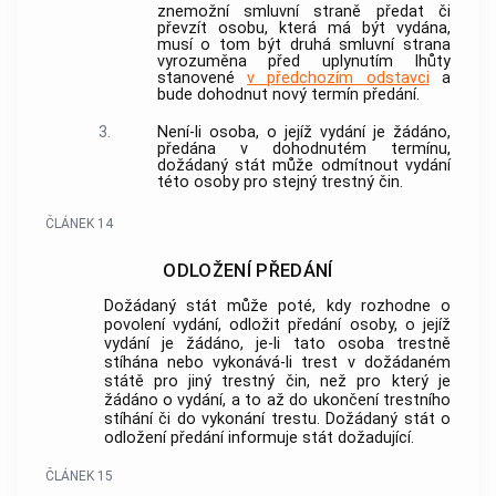
znemožní smluvní straně předat či
převzít osobu, která má být vydána,
musí o tom být druhá smluvní strana
vyrozuměna před uplynutím lhůty
stanovené
v předchozím odstavci
a
bude dohodnut nový termín předání.
3.
Není-li osoba, o jejíž vydání je žádáno,
předána v dohodnutém termínu,
dožádaný stát může odmítnout vydání
této osoby pro stejný trestný čin.
ČLÁNEK 14
ODLOŽENÍ PŘEDÁNÍ
Dožádaný stát může poté, kdy rozhodne o
povolení vydání, odložit předání osoby, o jejíž
vydání je žádáno, je-li tato osoba trestně
stíhána nebo vykonává-li trest v dožádaném
státě pro jiný trestný čin, než pro který je
žádáno o vydání, a to až do ukončení trestního
stíhání či do vykonání trestu. Dožádaný stát o
odložení předání informuje stát dožadující.
ČLÁNEK 15