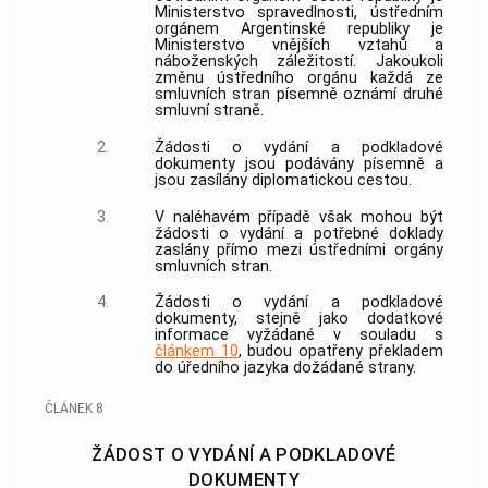
Ministerstvo spravedlnosti, ústředním
orgánem Argentinské republiky je
Ministerstvo vnějších vztahů a
náboženských záležitostí. Jakoukoli
změnu ústředního orgánu každá ze
smluvních stran písemně oznámí druhé
smluvní straně.
2.
Žádosti o vydání a podkladové
dokumenty jsou podávány písemně a
jsou zasílány diplomatickou cestou.
3.
V naléhavém případě však mohou být
žádosti o vydání a potřebné doklady
zaslány přímo mezi ústředními orgány
smluvních stran.
4.
Žádosti o vydání a podkladové
dokumenty, stejně jako dodatkové
informace vyžádané v souladu s
článkem 10
, budou opatřeny překladem
do úředního jazyka dožádané strany.
ČLÁNEK 8
ŽÁDOST O VYDÁNÍ A PODKLADOVÉ
DOKUMENTY