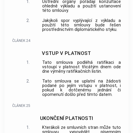
1.
Ústřední orgány pořádají konzultace
ohledně výkladu a použití ustanovení
této smlouvy.
2.
Jakýkoli spor vyplývající z výkladu a
použití této smlouvy bude řešen
prostřednictvím diplomatického styku.
ČLÁNEK 24
VSTUP V PLATNOST
1.
Tato smlouva podléhá ratifikaci a
vstoupí v platnost třicátým dnem ode
dne výměny ratifikačních listin.
2.
Tato smlouva se uplatní na žádosti
podané po jejím vstupu v platnost, i
pokud k dotčenému jednání či
opomenutí došlo před tímto datem.
ČLÁNEK 25
UKONČENÍ PLATNOSTI
1.
Kterákoli ze smluvních stran může tuto
smlouvu vypovědět písemným