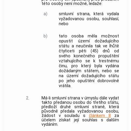
této osoby není možné, ledaže:
a)
smluvní strana, která vydala
vyžadovanou osobu, souhlasí;
nebo
b)
tato osoba měla možnost
opustit území dožadujícího
státu a neučinila tak ve lhůtě
čtyřiceti pěti (45) dnů od
svého konečného propuštění
vztahujícího se k trestnému
činu, pro který byla vydána
dožádaným státem, nebo se
na území dožadujícího státu
po jeho opuštění dobrovolně
vrátila.
2.
Má-li smluvní strana v úmyslu dále vydat
takto předanou osobu do třetího státu,
předloží druhé smluvní straně, která
původně předala vyžadovanou osobu,
žádost v souladu s
článkem 8
za
účelem získat její souhlas s dalším
vydáním.