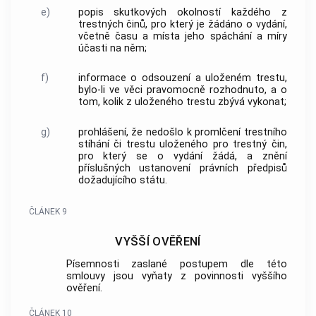
e)
popis skutkových okolností každého z
trestných činů, pro který je žádáno o vydání,
včetně času a místa jeho spáchání a míry
účasti na něm;
f)
informace o odsouzení a uloženém trestu,
bylo-li ve věci pravomocně rozhodnuto, a o
tom, kolik z uloženého trestu zbývá vykonat;
g)
prohlášení, že nedošlo k promlčení trestního
stíhání či trestu uloženého pro trestný čin,
pro který se o vydání žádá, a znění
příslušných ustanovení právních předpisů
dožadujícího státu.
ČLÁNEK 9
VYŠŠÍ OVĚŘENÍ
Písemnosti zaslané postupem dle této
smlouvy jsou vyňaty z povinnosti vyššího
ověření.
ČLÁNEK 10