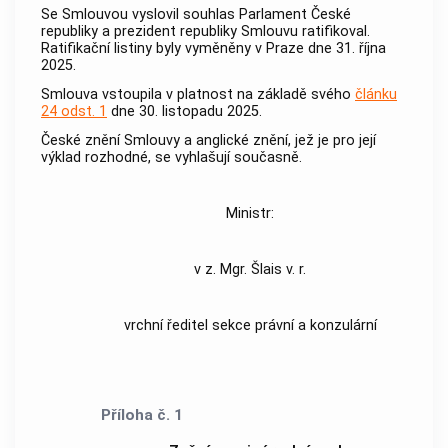
Se Smlouvou vyslovil souhlas Parlament České
republiky a prezident republiky Smlouvu ratifikoval.
Ratifikační listiny byly vyměněny v Praze dne 31. října
2025.
Smlouva vstoupila v platnost na základě svého
článku
24 odst. 1
dne 30. listopadu 2025.
České znění Smlouvy a anglické znění, jež je pro její
výklad rozhodné, se vyhlašují současně.
Ministr:
v z. Mgr. Šlais v. r.
vrchní ředitel sekce právní a konzulární
Příloha č. 1