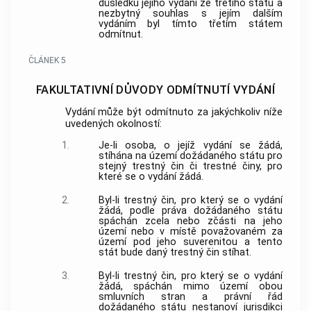
důsledku jejího vydání ze třetího státu a
nezbytný souhlas s jejím dalším
vydáním byl tímto třetím státem
odmítnut.
ČLÁNEK 5
FAKULTATIVNÍ DŮVODY ODMÍTNUTÍ VYDÁNÍ
Vydání může být odmítnuto za jakýchkoliv níže
uvedených okolností:
1.
Je-li osoba, o jejíž vydání se žádá,
stíhána na území dožádaného státu pro
stejný trestný čin či trestné činy, pro
které se o vydání žádá.
2.
Byl-li trestný čin, pro který se o vydání
žádá, podle práva dožádaného státu
spáchán zcela nebo zčásti na jeho
území nebo v místě považovaném za
území pod jeho suverenitou a tento
stát bude daný trestný čin stíhat.
3.
Byl-li trestný čin, pro který se o vydání
žádá, spáchán mimo území obou
smluvních stran a právní řád
dožádaného státu nestanoví jurisdikci