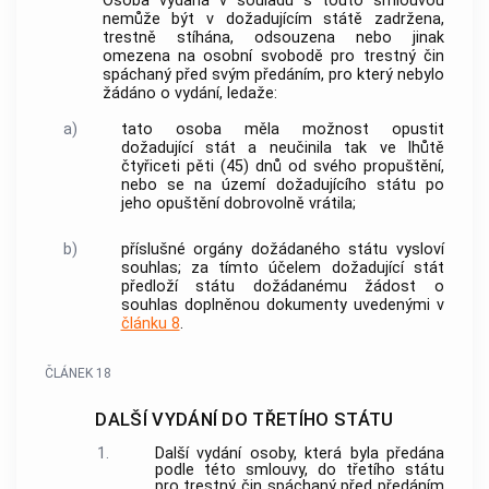
Osoba vydaná v souladu s touto smlouvou
nemůže být v dožadujícím státě zadržena,
trestně stíhána, odsouzena nebo jinak
omezena na osobní svobodě pro trestný čin
spáchaný před svým předáním, pro který nebylo
žádáno o vydání, ledaže:
a)
tato osoba měla možnost opustit
dožadující stát a neučinila tak ve lhůtě
čtyřiceti pěti (45) dnů od svého propuštění,
nebo se na území dožadujícího státu po
jeho opuštění dobrovolně vrátila;
b)
příslušné orgány dožádaného státu vysloví
souhlas; za tímto účelem dožadující stát
předloží státu dožádanému žádost o
souhlas doplněnou dokumenty uvedenými v
článku 8
.
ČLÁNEK 18
DALŠÍ VYDÁNÍ DO TŘETÍHO STÁTU
1.
Další vydání osoby, která byla předána
podle této smlouvy, do třetího státu
pro trestný čin spáchaný před předáním