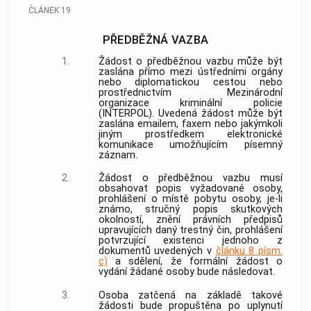
ČLÁNEK 19
PŘEDBĚŽNÁ VAZBA
1.
Žádost o předběžnou vazbu může být
zaslána přímo mezi ústředními orgány
nebo diplomatickou cestou nebo
prostřednictvím Mezinárodní
organizace kriminální policie
(INTERPOL). Uvedená žádost může být
zaslána emailem, faxem nebo jakýmkoli
jiným prostředkem elektronické
komunikace umožňujícím písemný
záznam.
2.
Žádost o předběžnou vazbu musí
obsahovat popis vyžadované osoby,
prohlášení o místě pobytu osoby, je-li
známo, stručný popis skutkových
okolností, znění právních předpisů
upravujících daný trestný čin, prohlášení
potvrzující existenci jednoho z
dokumentů uvedených v
článku 8 písm.
c)
a sdělení, že formální žádost o
vydání žádané osoby bude následovat.
3.
Osoba zatčená na základě takové
žádosti bude propuštěna po uplynutí