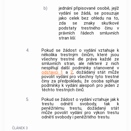
b)
jednání připisované osobě, jejíž
vydání se žádá, se posuzuje
jako celek bez ohledu na to,
zda se znaky skutkové
podstaty trestného činu v
právních řádech smluvních
stran liší.
4.
Pokud se žádost o vydání vztahuje k
několika trestným činům, které jsou
všechny trestné dle práva každé ze
smluvních stran, ale některé z nich
nesplňují další podmínky stanovené v
odstavci 1
a
2
, dožádaný stát může
povolit vydání pro všechny tyto trestné
činy za předpokladu, že osoba splňuje
podmínky k vydání alespoň pro jeden z
těchto trestných činů.
5.
Pokud se žádost o vydání vztahuje jak k
trestu odnětí svobody, tak k
peněžitému trestu, dožádaný stát
může povolit vydání pro výkon trestu
odnětí svobody i peněžitého trestu.
ČLÁNEK 3