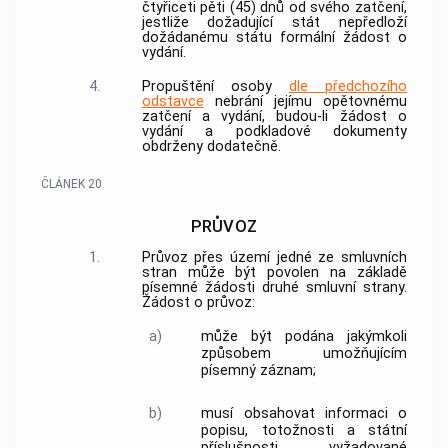
čtyřiceti pěti (45) dnů od svého zatčení,
jestliže dožadující stát nepředloží
dožádanému státu formální žádost o
vydání.
4.
Propuštění osoby
dle předchozího
odstavce
nebrání jejímu opětovnému
zatčení a vydání, budou-li žádost o
vydání a podkladové dokumenty
obdrženy dodatečně.
ČLÁNEK 20
PRŮVOZ
1.
Průvoz přes území jedné ze smluvních
stran může být povolen na základě
písemné žádosti druhé smluvní strany.
Žádost o průvoz:
a)
může být podána jakýmkoli
způsobem umožňujícím
písemný záznam;
b)
musí obsahovat informaci o
popisu, totožnosti a státní
příslušnosti vyžadované