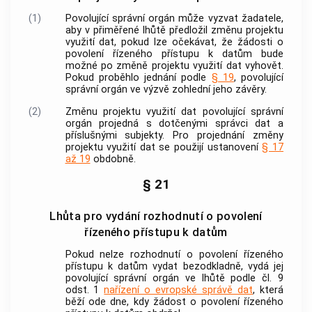
(1)
Povolující správní orgán může vyzvat žadatele,
aby v přiměřené lhůtě předložil změnu projektu
využití dat, pokud lze očekávat, že žádosti o
povolení řízeného přístupu k datům bude
možné po změně projektu využití dat vyhovět.
Pokud proběhlo jednání podle
§ 19
, povolující
správní orgán ve výzvě zohlední jeho závěry.
(2)
Změnu projektu využití dat povolující správní
orgán projedná s dotčenými správci dat a
příslušnými subjekty. Pro projednání změny
projektu využití dat se použijí ustanovení
§ 17
až 19
obdobně.
§ 21
Lhůta pro vydání rozhodnutí o povolení
řízeného přístupu k datům
Pokud nelze rozhodnutí o povolení řízeného
přístupu k datům vydat bezodkladně, vydá jej
povolující správní orgán ve lhůtě podle čl. 9
odst. 1
nařízení o evropské správě dat
, která
běží ode dne, kdy žádost o povolení řízeného