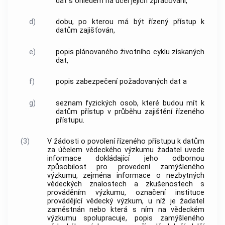
dat s ohledem na účel jejich zpracování,
d)
dobu, po kterou má být řízený přístup k
datům zajišťován,
e)
popis plánovaného životního cyklu získaných
dat,
f)
popis zabezpečení požadovaných dat a
g)
seznam fyzických osob, které budou mít k
datům přístup v průběhu zajištění řízeného
přístupu.
(3)
V žádosti o povolení řízeného přístupu k datům
za účelem vědeckého výzkumu žadatel uvede
informace dokládající jeho odbornou
způsobilost pro provedení zamýšleného
výzkumu, zejména informace o nezbytných
vědeckých znalostech a zkušenostech s
prováděním výzkumu, označení instituce
provádějící vědecký výzkum, u níž je žadatel
zaměstnán nebo která s ním na vědeckém
výzkumu spolupracuje, popis zamýšleného