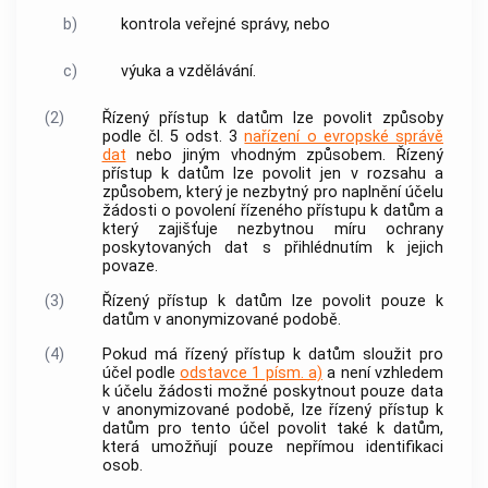
b)
kontrola veřejné správy, nebo
c)
výuka a vzdělávání.
(2)
Řízený přístup k datům lze povolit způsoby
podle čl. 5 odst. 3
nařízení o evropské správě
dat
nebo jiným vhodným způsobem. Řízený
přístup k datům lze povolit jen v rozsahu a
způsobem, který je nezbytný pro naplnění účelu
žádosti o povolení řízeného přístupu k datům a
který zajišťuje nezbytnou míru ochrany
poskytovaných dat s přihlédnutím k jejich
povaze.
(3)
Řízený přístup k datům lze povolit pouze k
datům v anonymizované podobě.
(4)
Pokud má řízený přístup k datům sloužit pro
účel podle
odstavce 1 písm. a)
a není vzhledem
k účelu žádosti možné poskytnout pouze data
v anonymizované podobě, lze řízený přístup k
datům pro tento účel povolit také k datům,
která umožňují pouze nepřímou identifikaci
osob.