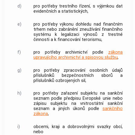
d)
pro potřeby trestního řízení, s výjimkou dat
evidenčních a statistických,
e)
pro potřeby výkonu dohledu nad finančním
trhem nebo zabránění zneužívání finančního
systému k legalizaci výnosů z trestné
činnosti a k financování terorismu,
f)
pro potřeby archivnictví podle
zákona
upravujícího archivnictví a spisovou službu
,
g)
pro potřeby zpracování osobních údajů
příslušníků bezpečnostních sborů a
příslušníků ozbrojených sil,
h)
pro potřeby zařazení subjektu na sankční
seznam podle předpisu Evropské unie nebo
zápisu subjektu na vnitrostátní sankční
seznam a jiných úkonů podle
sankčního
zákona
,
i)
obcemi, kraji a dobrovolnými svazky obcí,
nebo