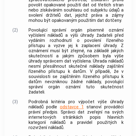
povolit opakované použití dat od třetích stran
nebo získáváním souhlasu od subjektu údajů a
svolení držitelů dat, jejichž práva a zájmy
mohou být opakovaným použitím dat dotčeny.
(2)
Povolující správní orgán písemně oznámí
vyčíslení nákladů a výši úhrady žadateli před
vydáním rozhodnutí o povolení řízeného
přístupu a vyzve jej k zaplacení úhrady. Z
oznámení musí být zřejmé, na základě jakých
skutečností a jakým způsobem byla výše
úhrady správcem dat vyčíslena. Úhrada nákladů
nesmí přesáhnout skutečné náklady zajištění
řízeného přístupu k datům. V případě, že v
souvislosti se zajištěním řízeného přístupu k
datům nevzniknou žádné náklady, povolující
správní orgán oznámí tuto skutečnost
žadateli.
(3)
Podrobná kritéria pro výpočet výše úhrady
nákladů podle
odstavce 1
stanoví prováděcí
právní předpis. Správci dat zveřejní na svých
internetových stránkách popis hlavních
kategorií nákladů a pravidel použitých k
rozvržení nákladů.