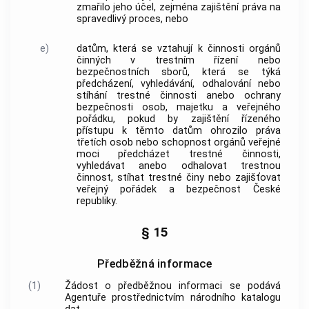
zmařilo jeho účel, zejména zajištění práva na
spravedlivý proces, nebo
e)
datům, která se vztahují k činnosti orgánů
činných v trestním řízení nebo
bezpečnostních sborů, která se týká
předcházení, vyhledávání, odhalování nebo
stíhání trestné činnosti anebo ochrany
bezpečnosti osob, majetku a veřejného
pořádku, pokud by zajištění řízeného
přístupu k těmto datům ohrozilo práva
třetích osob nebo schopnost orgánů veřejné
moci předcházet trestné činnosti,
vyhledávat anebo odhalovat trestnou
činnost, stíhat trestné činy nebo zajišťovat
veřejný pořádek a bezpečnost České
republiky.
§ 15
Předběžná informace
(1)
Žádost o předběžnou informaci se podává
Agentuře prostřednictvím národního katalogu