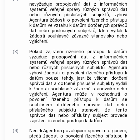
nevyžaduje propojování dat z informačních
systémů veřejné správy různých správců dat
nebo různých příslušných subjektů, vyhoví
Agentura žádosti o povolení řízeného přístupu
k datům ve vztahu k datům dotčených správců
dat nebo příslušných subjektů, kteří vydali k
žádosti souhlasné závazné stanovisko nebo
vyjádření.
(3)
Pokud zajištění řízeného přístupu k datům
vyžaduje propojování dat z informačních
systémů veřejné správy různých správců dat
nebo různých příslušných subjektů, Agentura
vyhoví žádosti o povolení řízeného přístupu k
datům pouze tehdy, jestliže všichni dotčení
správci dat a dotčené příslušné subjekty vydali
k žádosti souhlasné závazné stanovisko nebo
vyjádření. Agentura může v rozhodnutí o
povolení řízeného přístupu k datům se
souhlasem dotčeného správce dat nebo
příslušného subjektu stanovit, že tento
správce dat nebo příslušný subjekt provede
zajištění řízeného přístupu k datům.
(4)
Není-li Agentura povolujícím správním orgánem,
předá žádost o povolení řízeného přístupu k