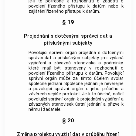
je-li to potřebné k rozhodnutí o žádosti o
povolení řízeného přístupu k datům nebo k
zajištění řízeného přístupu k datům.
§ 19
Projednání s dotčenými správci dat a
příslušnými subjekty
Povolující správní orgán projedná s dotčenými
správci dat a příslušnými subjekty jimi vydaná
vyjádření a závazná stanoviska a podmínky,
které mají být stanoveny v rozhodnutí o
povolení řízeného přístupu k datům. Povolující
správní orgán může za tímto účelem svolat
společné jednání. Společné jednání je neveřejné
a povolující správní orgán o jeho průběhu a
závěrech sepíše protokol. Je-li to účelné, nařídí
povolující správní orgán k projednání vyjádření a
závazných stanovisek ústní jednání a přizve k
němu i žadatele.
§ 20
Změna projektu využití dat v průběhu řízení