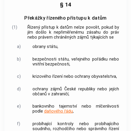
§ 14
Překážky řízeného přístupu k datům
(1)
Řízený přístup k datům nelze povolit, pokud by
jím došlo k nepřiměřenému zásahu do práv
nebo právem chráněných zájmů týkajících se
a)
obrany státu,
b)
bezpečnosti státu, veřejného pořádku nebo
vnitřní bezpečnosti,
c)
krizového řízení nebo ochrany obyvatelstva,
d)
ochrany zájmů České republiky nebo jejích
občanů v zahraničí,
e)
bankovního tajemství nebo mlčenlivosti
podle
daňového řádu
,
f)
probíhající kontroly nebo probíhajícího
soudního, rozhodčího nebo správního řízení