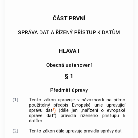
ČÁST PRVNÍ
SPRÁVA DAT A ŘÍZENÝ PŘÍSTUP K DATŮM
HLAVA I
Obecná ustanovení
§ 1
Předmět úpravy
(1)
Tento zákon upravuje v návaznosti na přímo
použitelný předpis Evropské unie upravující
1
správu dat
)
(dále jen „nařízení o evropské
správě dat“) pravidla řízeného přístupu k
datům.
(2)
Tento zákon dále upravuje pravidla správy dat.