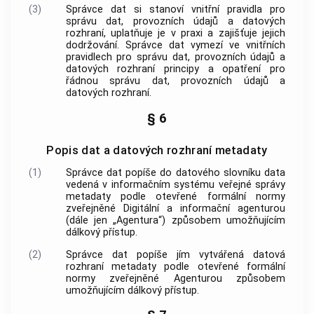
(3)
Správce dat si stanoví vnitřní pravidla pro
správu dat, provozních údajů a datových
rozhraní, uplatňuje je v praxi a zajišťuje jejich
dodržování. Správce dat vymezí ve vnitřních
pravidlech pro správu dat, provozních údajů a
datových rozhraní principy a opatření pro
řádnou správu dat, provozních údajů a
datových rozhraní.
§ 6
Popis dat a datových rozhraní metadaty
(1)
Správce dat popíše do datového slovníku data
vedená v informačním systému veřejné správy
metadaty podle otevřené formální normy
zveřejněné Digitální a informační agenturou
(dále jen „Agentura“) způsobem umožňujícím
dálkový přístup.
(2)
Správce dat popíše jím vytvářená datová
rozhraní metadaty podle otevřené formální
normy zveřejněné Agenturou způsobem
umožňujícím dálkový přístup.