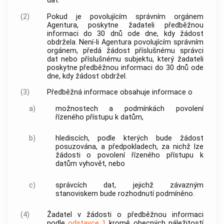
dat.
(2)
Pokud je povolujícím správním orgánem
Agentura, poskytne žadateli předběžnou
informaci do 30 dnů ode dne, kdy žádost
obdržela. Není-li Agentura povolujícím správním
orgánem, předá žádost příslušnému správci
dat nebo příslušnému subjektu, který žadateli
poskytne předběžnou informaci do 30 dnů ode
dne, kdy žádost obdržel.
(3)
Předběžná informace obsahuje informace o
a)
možnostech a podmínkách povolení
řízeného přístupu k datům,
b)
hlediscích, podle kterých bude žádost
posuzována, a předpokladech, za nichž lze
žádosti o povolení řízeného přístupu k
datům vyhovět, nebo
c)
správcích dat, jejichž závazným
stanoviskem bude rozhodnutí podmíněno.
(4)
Žadatel v žádosti o předběžnou informaci
podle
odstavce 1
kromě obecných náležitostí