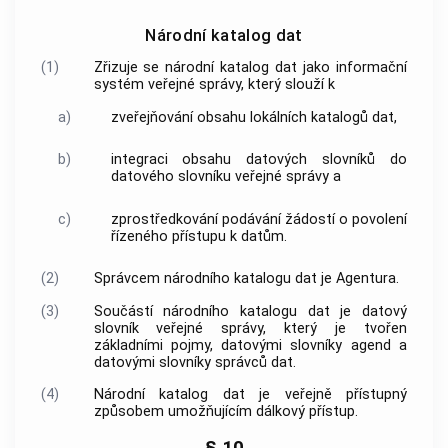
Národní katalog dat
(1)
Zřizuje se národní katalog dat jako informační
systém veřejné správy, který slouží k
a)
zveřejňování obsahu lokálních katalogů dat,
b)
integraci obsahu datových slovníků do
datového slovníku veřejné správy a
c)
zprostředkování podávání žádostí o povolení
řízeného přístupu k datům.
(2)
Správcem národního katalogu dat je Agentura.
(3)
Součástí národního katalogu dat je datový
slovník veřejné správy, který je tvořen
základními pojmy, datovými slovníky agend a
datovými slovníky správců dat.
(4)
Národní katalog dat je veřejně přístupný
způsobem umožňujícím dálkový přístup.
§ 10