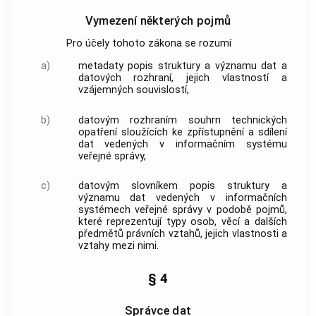
Vymezení některých pojmů
Pro účely tohoto zákona se rozumí
a)
metadaty popis struktury a významu dat a
datových rozhraní, jejich vlastností a
vzájemných souvislostí,
b)
datovým rozhraním souhrn technických
opatření sloužících ke zpřístupnění a sdílení
dat vedených v informačním systému
veřejné správy,
c)
datovým slovníkem popis struktury a
významu dat vedených v informačních
systémech veřejné správy v podobě pojmů,
které reprezentují typy osob, věcí a dalších
předmětů právních vztahů, jejich vlastnosti a
vztahy mezi nimi.
§ 4
Správce dat