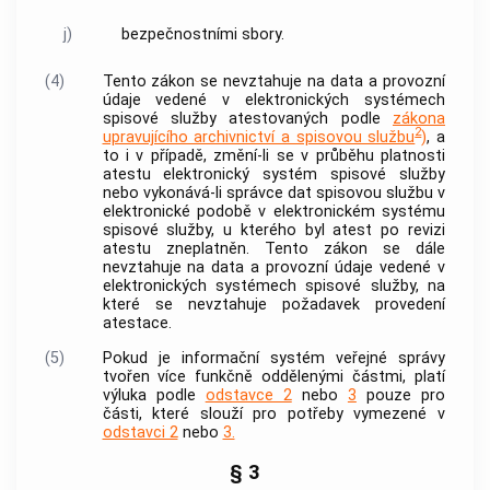
j)
bezpečnostními sbory.
(4)
Tento zákon se nevztahuje na data a provozní
údaje vedené v elektronických systémech
spisové služby atestovaných podle
zákona
2
upravujícího archivnictví a spisovou službu
)
, a
to i v případě, změní-li se v průběhu platnosti
atestu elektronický systém spisové služby
nebo vykonává-li správce dat spisovou službu v
elektronické podobě v elektronickém systému
spisové služby, u kterého byl atest po revizi
atestu zneplatněn. Tento zákon se dále
nevztahuje na data a provozní údaje vedené v
elektronických systémech spisové služby, na
které se nevztahuje požadavek provedení
atestace.
(5)
Pokud je informační systém veřejné správy
tvořen více funkčně oddělenými částmi, platí
výluka podle
odstavce 2
nebo
3
pouze pro
části, které slouží pro potřeby vymezené v
odstavci 2
nebo
3.
§ 3