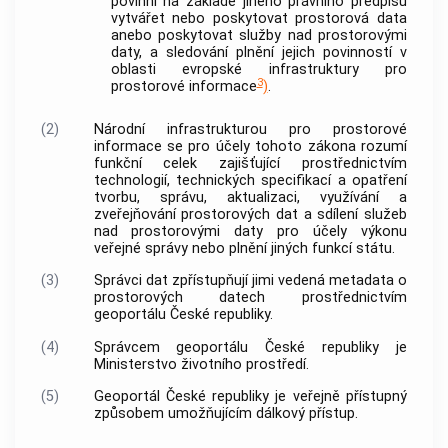
povinni na základě jiného právního předpisu
vytvářet nebo poskytovat prostorová data
anebo poskytovat služby nad prostorovými
daty, a sledování plnění jejich povinností v
oblasti evropské infrastruktury pro
3
prostorové informace
)
.
(2)
Národní infrastrukturou pro prostorové
informace se pro účely tohoto zákona rozumí
funkční celek zajišťující prostřednictvím
technologií, technických specifikací a opatření
tvorbu, správu, aktualizaci, využívání a
zveřejňování prostorových dat a sdílení služeb
nad prostorovými daty pro účely výkonu
veřejné správy nebo plnění jiných funkcí státu.
(3)
Správci dat zpřístupňují jimi vedená metadata o
prostorových datech prostřednictvím
geoportálu České republiky.
(4)
Správcem geoportálu České republiky je
Ministerstvo životního prostředí.
(5)
Geoportál České republiky je veřejně přístupný
způsobem umožňujícím dálkový přístup.