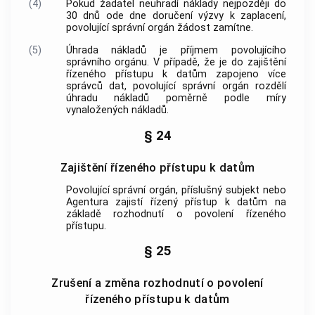
(4)
Pokud žadatel neuhradí náklady nejpozději do
30 dnů ode dne doručení výzvy k zaplacení,
povolující správní orgán žádost zamítne.
(5)
Úhrada nákladů je příjmem povolujícího
správního orgánu. V případě, že je do zajištění
řízeného přístupu k datům zapojeno více
správců dat, povolující správní orgán rozdělí
úhradu nákladů poměrně podle míry
vynaložených nákladů.
§ 24
Zajištění řízeného přístupu k datům
Povolující správní orgán, příslušný subjekt nebo
Agentura zajistí řízený přístup k datům na
základě rozhodnutí o povolení řízeného
přístupu.
§ 25
Zrušení a změna rozhodnutí o povolení
řízeného přístupu k datům