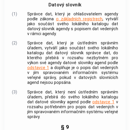
Datový slovník
(1)
Správce dat, který je ohlašovatelem agendy
podle zákona
o základních registrech
, vytváří
jako součást svého lokálního katalogu dat
datový slovník agendy s popisem dat vedených
v rámci agendy.
(2)
Správce dat, který je ústředním správním
úřadem, vytváří jako součást svého lokálního
katalogu dat datový slovník správce dat, do
kterého přebírá v rozsahu nezbytném pro
výkon své agendy datové slovníky agend podle
odstavce 1
a doplňuje je o popis dat vedených
v jím spravovaném informačním systému
veřejné správy, pokud v datových slovnících
agend nejsou popsána.
(3)
Správce dat, který není ústředním správním
úřadem, přebírá do svého lokálního katalogu
dat datové slovníky agend podle
odstavce 1
v
rozsahu potřebném pro popis dat vedených v
jím spravovaném informačním systému veřejné
správy.
§ 9