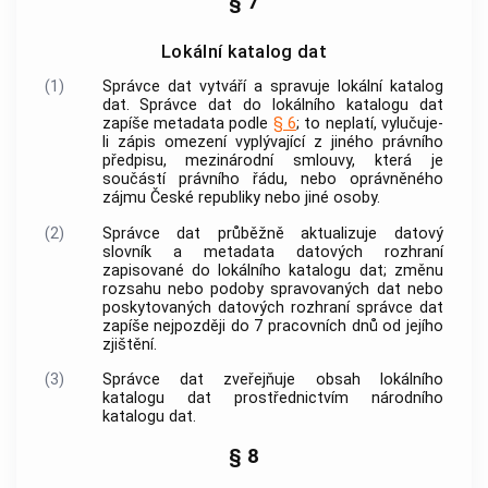
§ 7
Lokální katalog dat
(1)
Správce dat vytváří a spravuje lokální katalog
dat. Správce dat do lokálního katalogu dat
zapíše metadata podle
§ 6
; to neplatí, vylučuje-
li zápis omezení vyplývající z jiného právního
předpisu, mezinárodní smlouvy, která je
součástí právního řádu, nebo oprávněného
zájmu České republiky nebo jiné osoby.
(2)
Správce dat průběžně aktualizuje datový
slovník a metadata datových rozhraní
zapisované do lokálního katalogu dat; změnu
rozsahu nebo podoby spravovaných dat nebo
poskytovaných datových rozhraní správce dat
zapíše nejpozději do 7 pracovních dnů od jejího
zjištění.
(3)
Správce dat zveřejňuje obsah lokálního
katalogu dat prostřednictvím národního
katalogu dat.
§ 8