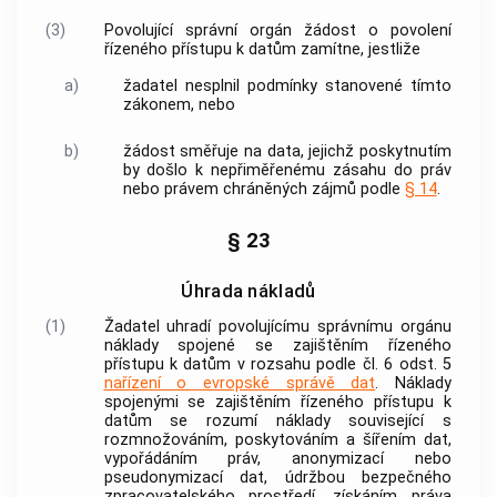
(3)
Povolující správní orgán žádost o povolení
řízeného přístupu k datům zamítne, jestliže
a)
žadatel nesplnil podmínky stanovené tímto
zákonem, nebo
b)
žádost směřuje na data, jejichž poskytnutím
by došlo k nepřiměřenému zásahu do práv
nebo právem chráněných zájmů podle
§ 14
.
§ 23
Úhrada nákladů
(1)
Žadatel uhradí povolujícímu správnímu orgánu
náklady spojené se zajištěním řízeného
přístupu k datům v rozsahu podle čl. 6 odst. 5
nařízení o evropské správě dat
. Náklady
spojenými se zajištěním řízeného přístupu k
datům se rozumí náklady související s
rozmnožováním, poskytováním a šířením dat,
vypořádáním práv, anonymizací nebo
pseudonymizací dat, údržbou bezpečného
zpracovatelského prostředí, získáním práva