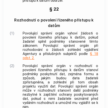
přístupu k datům obdržel.
§ 22
Rozhodnutí o povolení řízeného přístupu k
datům
(1)
Povolující správní orgán vyhoví žádosti o
povolení řízeného přístupu k datům, pokud
žadatel splnil podmínky stanovené tímto
zákonem. Povolující správní orgán při
rozhodování o žádosti zohlední vyjádření
Agentury a příslušných subjektů podle
§ 18
odst. 2.
(2)
Povolující správní orgán v rozhodnutí o
povolení řízeného přístupu k datům stanoví
podmínky poskytnutí dat, zejména formu a
způsob, jakým budou data žadateli
zpřístupněna, a zohlední při tom obsah
projektu využití dat. Povolující správní orgán
může v rozhodnutí stanovit další podmínky
nezbytné k zajištění ochrany poskytovaných
dat, pokud s nimi žadatele seznámil před
vydáním rozhodnutí a umožnil mu vyjádřit se k
nim.