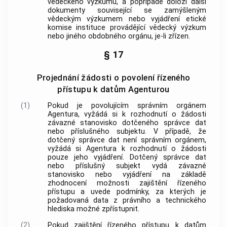
vědeckého výzkumu, a popřípadě doloží další
dokumenty související se zamýšleným
vědeckým výzkumem nebo vyjádření etické
komise instituce provádějící vědecký výzkum
nebo jiného obdobného orgánu, je-li zřízen.
§ 17
Projednání žádosti o povolení řízeného
přístupu k datům Agenturou
(1)
Pokud je povolujícím správním orgánem
Agentura, vyžádá si k rozhodnutí o žádosti
závazné stanovisko dotčeného správce dat
nebo příslušného subjektu. V případě, že
dotčený správce dat není správním orgánem,
vyžádá si Agentura k rozhodnutí o žádosti
pouze jeho vyjádření. Dotčený správce dat
nebo příslušný subjekt vydá závazné
stanovisko nebo vyjádření na základě
zhodnocení možnosti zajištění řízeného
přístupu a uvede podmínky, za kterých je
požadovaná data z právního a technického
hlediska možné zpřístupnit.
(2)
Pokud zajištění řízeného přístupu k datům