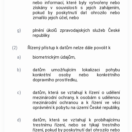
nebo informací, které byly vytvořeny nebo
získány v souvislosti s jejich zahájením,
pokud by poskytnutí dat ohrozilo nebo
zmařilo jejich účel, nebo
g)
plnění úkolů zpravodajských služeb České
republiky.
(2)
Řízený přístup k datům nelze dále povolit k
a)
biometrickým údajům,
b)
datům umožňujícím lokalizaci pohybu
konkrétní osoby nebo konkrétního
dopravního prostředku,
c)
datům, která se vztahují k řízení o udělení
mezinárodní ochrany, k osobám s udělenou
mezinárodní ochranou a k řízení ve věci
oprávnění k pobytu na území České republiky,
d)
datům, která se vztahují k probíhajícímu
trestnímu řízení, nebo se týkají trestního
řízení, pokud by poskytnutí dat ohrozilo nebo