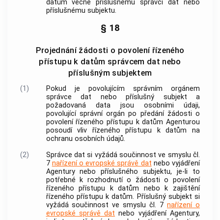
datům věcně příslušnému správci dat nebo
příslušnému subjektu.
§ 18
Projednání žádosti o povolení řízeného
přístupu k datům správcem dat nebo
příslušným subjektem
(1)
Pokud je povolujícím správním orgánem
správce dat nebo příslušný subjekt a
požadovaná data jsou osobními údaji,
povolující správní orgán po předání žádosti o
povolení řízeného přístupu k datům Agenturou
posoudí vliv řízeného přístupu k datům na
ochranu osobních údajů.
(2)
Správce dat si vyžádá součinnost ve smyslu čl.
7
nařízení o evropské správě dat
nebo vyjádření
Agentury nebo příslušného subjektu, je-li to
potřebné k rozhodnutí o žádosti o povolení
řízeného přístupu k datům nebo k zajištění
řízeného přístupu k datům. Příslušný subjekt si
vyžádá součinnost ve smyslu čl. 7
nařízení o
evropské správě dat
nebo vyjádření Agentury,