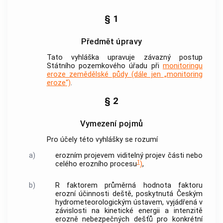
§ 1
Předmět úpravy
Tato vyhláška upravuje závazný postup
Státního pozemkového úřadu při
monitoringu
eroze zemědělské půdy (dále jen „monitoring
eroze“)
.
§ 2
Vymezení pojmů
Pro účely této vyhlášky se rozumí
a)
erozním projevem viditelný projev části nebo
1
celého erozního procesu
)
,
b)
R faktorem průměrná hodnota faktoru
erozní účinnosti deště, poskytnutá Českým
hydrometeorologickým ústavem, vyjádřená v
závislosti na kinetické energii a intenzitě
erozně nebezpečných dešťů pro konkrétní