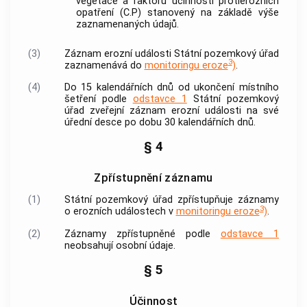
vegetace a faktoru účinnosti protierozních
opatření (
C
.
P
) stanovený na základě výše
zaznamenaných údajů.
(3)
Záznam erozní události Státní pozemkový úřad
3
zaznamenává do
monitoringu eroze
)
.
(4)
Do 15 kalendářních dnů od ukončení místního
šetření podle
odstavce 1
Státní pozemkový
úřad zveřejní záznam erozní události na své
úřední desce po dobu 30 kalendářních dnů.
§ 4
Zpřístupnění záznamu
(1)
Státní pozemkový úřad zpřístupňuje záznamy
3
o erozních událostech v
monitoringu eroze
)
.
(2)
Záznamy zpřístupněné podle
odstavce 1
neobsahují osobní údaje.
§ 5
Účinnost