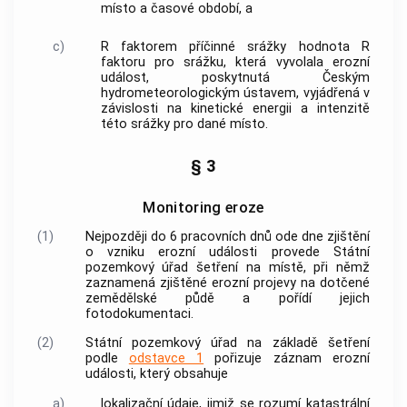
místo a časové období, a
c)
R faktorem příčinné srážky hodnota R
faktoru pro srážku, která vyvolala erozní
událost, poskytnutá Českým
hydrometeorologickým ústavem, vyjádřená v
závislosti na kinetické energii a intenzitě
této srážky pro dané místo.
§ 3
Monitoring eroze
(1)
Nejpozději do 6 pracovních dnů ode dne zjištění
o vzniku erozní události provede Státní
pozemkový úřad šetření na místě, při němž
zaznamená zjištěné erozní projevy na dotčené
zemědělské půdě a pořídí jejich
fotodokumentaci.
(2)
Státní pozemkový úřad na základě šetření
podle
odstavce 1
pořizuje záznam erozní
události, který obsahuje
a)
lokalizační údaje, jimiž se rozumí katastrální