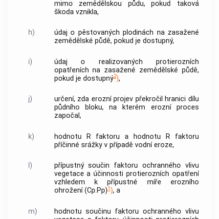
mimo zemědělskou půdu, pokud taková
škoda vznikla,
h)
údaj o pěstovaných plodinách na zasažené
zemědělské půdě, pokud je dostupný,
i)
údaj o realizovaných protierozních
opatřeních na zasažené zemědělské půdě,
2
pokud je dostupný
)
,
j)
určení, zda erozní projev překročil hranici dílu
půdního bloku, na kterém erozní proces
započal,
k)
hodnotu R faktoru a hodnotu R faktoru
příčinné srážky v případě vodní eroze,
l)
přípustný součin faktoru ochranného vlivu
vegetace a účinnosti protierozních opatření
vzhledem k přípustné míře erozního
1
ohrožení (
C
p
.
P
p
)
)
, a
m)
hodnotu součinu faktoru ochranného vlivu