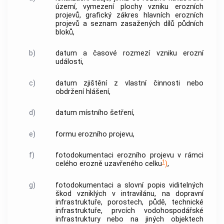
území, vymezení plochy vzniku erozních
projevů, grafický zákres hlavních erozních
projevů a seznam zasažených dílů půdních
bloků,
b)
datum a časové rozmezí vzniku erozní
události,
c)
datum zjištění z vlastní činnosti nebo
obdržení hlášení,
d)
datum místního šetření,
e)
formu erozního projevu,
f)
fotodokumentaci erozního projevu v rámci
1
celého erozně uzavřeného celku
)
,
g)
fotodokumentaci a slovní popis viditelných
škod vzniklých v intravilánu, na dopravní
infrastruktuře, porostech, půdě, technické
infrastruktuře, prvcích vodohospodářské
infrastruktury nebo na jiných objektech