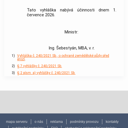
Tato vyhláška nabývá účinnosti dnem 1.
července 2026.
Ministr:
Ing. Šebestyán, MBA, v. r.
1)
Vyhláška č. 240/2021 Sb., o ochraně zemědělské půdy před
erozí
.
2)
§ 7 vyhlášky č. 240/2021 Sb.
3)
§ 2 písm. a) vyhlášky č. 240/2021 Sb.
mapa serveru
o nás
reklama
podmínky provozu
kontakty