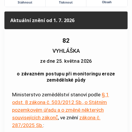
Obsah
Stáhnout
Tisknout
Aktuální znění
od 1. 7. 2026
82
VYHLÁŠKA
ze dne 25. května 2026
o závazném postupu při monitoringu eroze
zemědělské půdy
Ministerstvo zemědělství stanoví podle
§ 1
odst. 8 zákona č. 503/2012 Sb., o Státním
pozemkovém úřadu a o změně některých
souvisejících zákonů
, ve znění
zákona č.
287/2025 Sb.
: