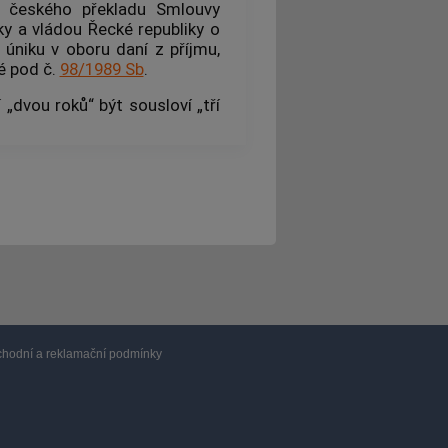
vu českého překladu Smlouvy
ky a vládou Řecké republiky o
úniku v oboru daní z příjmu,
é pod č.
98/1989 Sb
.
„dvou roků“ být sousloví „tří
hodní a reklamační podmínky