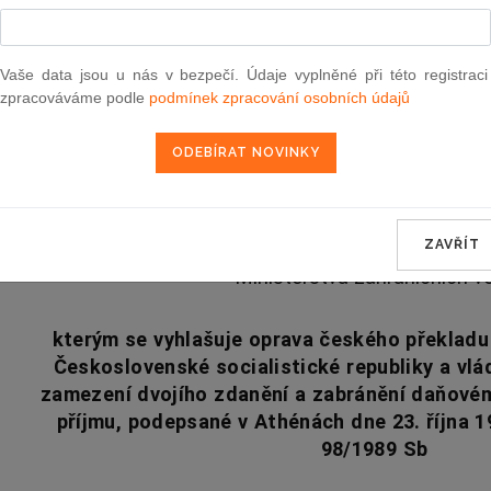
Souvislosti
Vaše data jsou u nás v bezpečí. Údaje vyplněné při této registraci
zpracováváme podle
podmínek zpracování osobních údajů
Vyhlášené znění
od 2. 7. 2021
28
SDĚLENÍ
ZAVŘÍT
Ministerstva zahraničních vě
kterým se vyhlašuje oprava českého překlad
Československé socialistické republiky a vlá
zamezení dvojího zdanění a zabránění daňovém
příjmu, podepsané v Athénách dne 23. října 1
98/1989 Sb