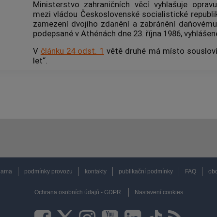
Ministerstvo zahraničních věcí vyhlašuje opra
mezi vládou Československé socialistické republi
zamezení dvojího zdanění a zabránění daňovému 
podepsané v Athénách dne 23. října 1986, vyhlášen
V
článku 24 odst. 1
větě druhé má místo sousloví 
let“.
lama
podmínky provozu
kontakty
publikační podmínky
FAQ
obc
Ochrana osobních údajů - GDPR
Nastavení cookies