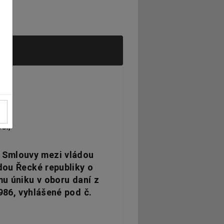
cí,
u Smlouvy mezi vládou
dou Řecké republiky o
u úniku v oboru daní z
986, vyhlášené pod č.