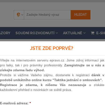
ÁZORY
SOUDNÍ ROZHODNUTÍ
AKTUÁLNĚ
E-S
JSTE ZDE POPRVÉ?
Vítejte na internetovém serveru epravo.cz. Jsme zdroj informací jak
pro laiky, tak i pro právníky profesionály.
Zaregistrujte se u nás a
 ZAHRANIČNÍCH VĚCÍ Č. 28/2021 SB. M. 
získejte zdarma řadu výhod.
ničních věcí, kterým se vyhlašuje oprava českého
Protože si vážíme Vašeho zájmu, dostanete k registraci
dárek v
podobě unikátního online kurzu "Taktika jednání o smlouvách".
alistické republiky a vládou Řecké republiky o za
Registrace je zdarma, k ničemu Vás nezavazuje
a získáte
v oboru daní z příjmu
každodenní přehled o novinkách ve světě práva.
osti 2. 7. 2021, částka 20 / 2021
E-mailová adresa:
*