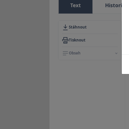
Text
Historie
Stáhnout
Tisknout
Obsah