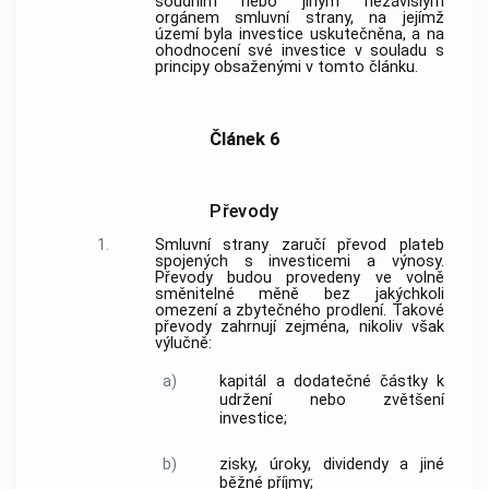
soudním nebo jiným nezávislým
orgánem smluvní strany, na jejímž
území byla investice uskutečněna, a na
ohodnocení své investice v souladu s
principy obsaženými v tomto článku.
Článek 6
Převody
1.
Smluvní strany zaručí převod plateb
spojených s investicemi a výnosy.
Převody budou provedeny ve volně
směnitelné měně bez jakýchkoli
omezení a zbytečného prodlení. Takové
převody zahrnují zejména, nikoliv však
výlučně:
a)
kapitál a dodatečné částky k
udržení nebo zvětšení
investice;
b)
zisky, úroky, dividendy a jiné
běžné příjmy;