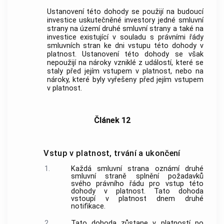
Ustanovení této dohody se použijí na budoucí
investice uskutečněné investory jedné smluvní
strany na území druhé smluvní strany a také na
investice existující v souladu s právními řády
smluvních stran ke dni vstupu této dohody v
platnost. Ustanovení této dohody se však
nepoužijí na nároky vzniklé z událostí, které se
staly před jejím vstupem v platnost, nebo na
nároky, které byly vyřešeny před jejím vstupem
v platnost.
Článek 12
Vstup v platnost, trvání a ukončení
1.
Každá smluvní strana oznámí druhé
smluvní straně splnění požadavků
svého právního řádu pro vstup této
dohody v platnost. Tato dohoda
vstoupí v platnost dnem druhé
notifikace.
2.
Tato dohoda zůstane v platností po