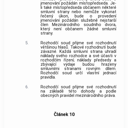
jmenování požádán místopředseda. Je-
li také místopředseda občanem některé
smluvní strany nebo nemůže vykonat
řečený úkon, bude o provedení
jmenování požádán služebně nejstarší
člen Mezinárodního soudního dvora,
který není občanem žádné smluvní
strany.
5.
Rozhodčí soud přijme své rozhodnutí
většinou hlasů. Takové rozhodnutí bude
závazné. Každá smluvní strana uhradí
náklady svého rozhodce a své účasti v
rozhodčím řízení; náklady předsedy a
zbývající výdaje budou hrazeny
smluvními stranami rovným dílem.
Rozhodčí soud určí vlastní jednací
pravidla.
6.
Rozhodčí soud přijme své rozhodnutí
na základě této dohody a podle
obecných pravidel mezinárodního práva.
Článek 10