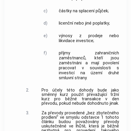
c)
částky na splacení půjček;
d)
licenční nebo jiné poplatky;
e)
výnosy z prodeje nebo
likvidace investice;
f)
příjmy zahraničních
zaměstnanců, kteří jsou
zaměstnáni a mají povolení
pracovat v souvislosti s
investicí na území druhé
smluvní strany.
2.
Pro účely této dohody bude jako
směnný kurz použit převažující tržní
kurz pro běžné transakce v den
převodu, pokud nebude dohodnuto jinak.
3.
Za převody provedené „bez zbytečného
prodlení“ ve smyslu odstavce 1 tohoto
článku budou považovány převody
uskutečněné ve lhůtě, která je běžně
nezbytná pro provedení takového