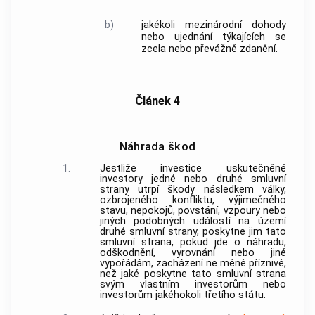
b)
jakékoli mezinárodní dohody
nebo ujednání týkajících se
zcela nebo převážně zdanění.
Článek 4
Náhrada škod
1.
Jestliže investice uskutečněné
investory jedné nebo druhé smluvní
strany utrpí škody následkem války,
ozbrojeného konfliktu, výjimečného
stavu, nepokojů, povstání, vzpoury nebo
jiných podobných událostí na území
druhé smluvní strany, poskytne jim tato
smluvní strana, pokud jde o náhradu,
odškodnění, vyrovnání nebo jiné
vypořádám, zacházení ne méně příznivé,
než jaké poskytne tato smluvní strana
svým vlastním investorům nebo
investorům jakéhokoli třetího státu.