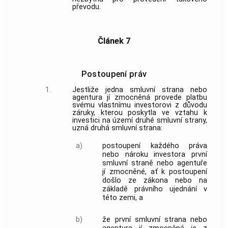
převodu.
Článek 7
Postoupení práv
1.
Jestliže jedna smluvní strana nebo
agentura jí zmocněná provede platbu
svému vlastnímu investorovi z důvodu
záruky, kterou poskytla ve vztahu k
investici na území druhé smluvní strany,
uzná druhá smluvní strana:
a)
postoupení každého práva
nebo nároku investora první
smluvní straně nebo agentuře
jí zmocněné, ať k postoupení
došlo ze zákona nebo na
základě právního ujednání v
této zemi, a
b)
že první smluvní strana nebo