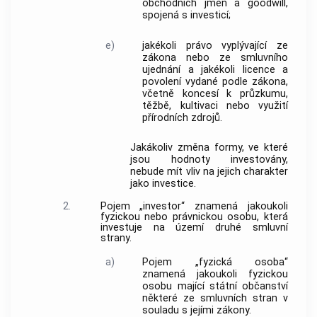
obchodních jmen a goodwill,
spojená s investicí;
e)
jakékoli právo vyplývající ze
zákona nebo ze smluvního
ujednání a jakékoli licence a
povolení vydané podle zákona,
včetně koncesí k průzkumu,
těžbě, kultivaci nebo využití
přírodních zdrojů.
Jakákoliv změna formy, ve které
jsou hodnoty investovány,
nebude mít vliv na jejich charakter
jako investice.
2.
Pojem „investor“ znamená jakoukoli
fyzickou nebo právnickou osobu, která
investuje na území druhé smluvní
strany.
a)
Pojem „fyzická osoba“
znamená jakoukoli fyzickou
osobu mající státní občanství
některé ze smluvních stran v
souladu s jejími zákony.