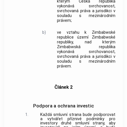
kterým Česká republika
vykonává svrchovanost,
svrchovaná práva a jurisdikci v
souladu s mezinárodním
právem;
b)
ve vztahu k Zimbabwské
republice území Zimbabwské
republiky, nad kterým
Zimbabwská republika
vykonává svrchovanost,
svrchovaná práva a jurisdikci v
souladu s mezinárodním
právem.
Článek 2
Podpora a ochrana investic
1.
Každá smluvní strana bude podporovat
a vytvářet příznivé podmínky pro
investory druhé smluvní strany, aby