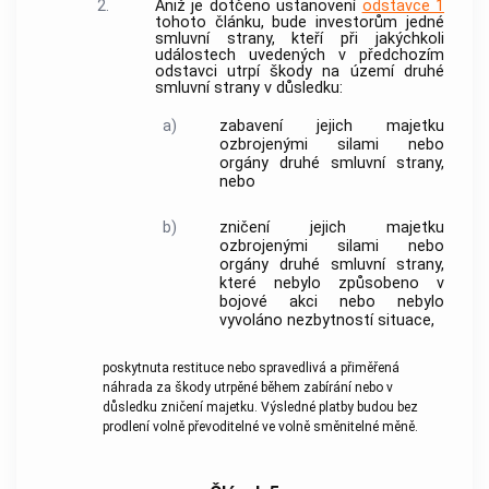
2.
Aniž je dotčeno ustanovení
odstavce 1
tohoto článku, bude investorům jedné
smluvní strany, kteří při jakýchkoli
událostech uvedených v předchozím
odstavci utrpí škody na území druhé
smluvní strany v důsledku:
a)
zabavení jejich majetku
ozbrojenými silami nebo
orgány druhé smluvní strany,
nebo
b)
zničení jejich majetku
ozbrojenými silami nebo
orgány druhé smluvní strany,
které nebylo způsobeno v
bojové akci nebo nebylo
vyvoláno nezbytností situace,
poskytnuta restituce nebo spravedlivá a přiměřená
náhrada za škody utrpěné během zabírání nebo v
důsledku zničení majetku. Výsledné platby budou bez
prodlení volně převoditelné ve volně směnitelné měně.