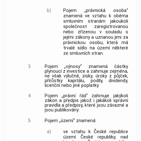
b)
Pojem „právnická osoba“
znamená ve vztahu k oběma
smluvním stranám jakoukoli
společnost zaregistrovanou
nebo zřízenou v souladu s
jejími zákony a uznanou jimi za
právnickou osobu, která má
trvalé sídlo na území některé
ze smluvních stran.
3.
Pojem „výnosy“ znamená částky
plynoucí z investice a zahrnuje zejména,
ne však výlučně, zisky, úroky z půjček,
přírůstky kapitálu, podíly, dividendy,
licenční nebo jiné poplatky.
4.
Pojem „právní řád“ zahrnuje jakýkoli
zákon a předpis jakož i jakákoli správní
pravidla a předpisy, které jsou závazné a
jsou publikovány.
5.
Pojem „území“ znamená:
a)
ve vztahu k České republice
území České republiky, nad