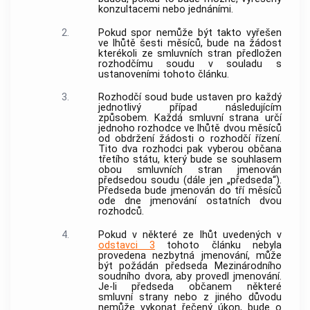
konzultacemi nebo jednáními.
2.
Pokud spor nemůže být takto vyřešen
ve lhůtě šesti měsíců, bude na žádost
kterékoli ze smluvních stran předložen
rozhodčímu soudu v souladu s
ustanoveními tohoto článku.
3.
Rozhodčí soud bude ustaven pro každý
jednotlivý případ následujícím
způsobem. Každá smluvní strana určí
jednoho rozhodce ve lhůtě dvou měsíců
od obdržení žádosti o rozhodčí řízení.
Tito dva rozhodci pak vyberou občana
třetího státu, který bude se souhlasem
obou smluvních stran jmenován
předsedou soudu (dále jen „předseda“).
Předseda bude jmenován do tří měsíců
ode dne jmenování ostatních dvou
rozhodců.
4.
Pokud v některé ze lhůt uvedených v
odstavci 3
tohoto článku nebyla
provedena nezbytná jmenování, může
být požádán předseda Mezinárodního
soudního dvora, aby provedl jmenování.
Je-li předseda občanem některé
smluvní strany nebo z jiného důvodu
nemůže vykonat řečený úkon, bude o