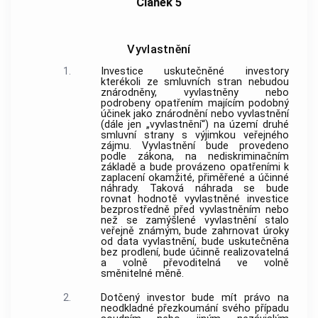
Článek 5
Vyvlastnění
1.
Investice uskutečněné investory
kterékoli ze smluvních stran nebudou
znárodněny, vyvlastněny nebo
podrobeny opatřením majícím podobný
účinek jako znárodnění nebo vyvlastnění
(dále jen „vyvlastnění“) na území druhé
smluvní strany s výjimkou veřejného
zájmu. Vyvlastnění bude provedeno
podle zákona, na nediskriminačním
základě a bude provázeno opatřeními k
zaplacení okamžité, přiměřené a účinné
náhrady. Taková náhrada se bude
rovnat hodnotě vyvlastněné investice
bezprostředně před vyvlastněním nebo
než se zamýšlené vyvlastnění stalo
veřejně známým, bude zahrnovat úroky
od data vyvlastnění, bude uskutečněna
bez prodlení, bude účinně realizovatelná
a volně převoditelná ve volně
směnitelné měně.
2.
Dotčený investor bude mít právo na
neodkladné přezkoumání svého případu