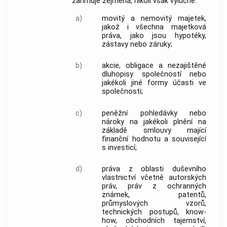
zahrnuje zejména, nikoli však výlučně:
a)
movitý a nemovitý majetek,
jakož i všechna majetková
práva, jako jsou hypotéky,
zástavy nebo záruky;
b)
akcie, obligace a nezajištěné
dluhopisy společností nebo
jakékoli jiné formy účasti ve
společnosti;
c)
peněžní pohledávky nebo
nároky na jakékoli plnění na
základě smlouvy mající
finanční hodnotu a související
s investicí;
d)
práva z oblasti duševního
vlastnictví včetně autorských
práv, práv z ochranných
známek, patentů,
průmyslových vzorů,
technických postupů, know-
how, obchodních tajemství,