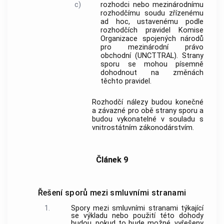
c)
rozhodci nebo mezinárodnímu
rozhodčímu soudu zřízenému
ad hoc, ustavenému podle
rozhodčích pravidel Komise
Organizace spojených národů
pro mezinárodní právo
obchodní (UNCTTRAL). Strany
sporu se mohou písemně
dohodnout na změnách
těchto pravidel.
Rozhodčí nálezy budou konečné
a závazné pro obě strany sporu a
budou vykonatelné v souladu s
vnitrostátním zákonodárstvím.
Článek 9
Řešení sporů mezi smluvními stranami
1.
Spory mezi smluvními stranami týkající
se výkladu nebo použití této dohody
budou, pokud to bude možné, vyřešeny