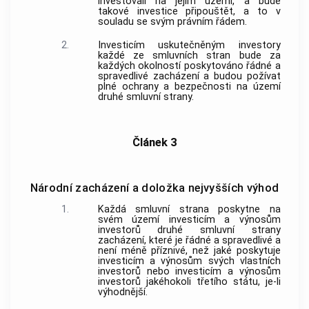
investovali na jejím území, a bude
takové investice připouštět, a to v
souladu se svým právním řádem.
2.
Investicím uskutečněným investory
každé ze smluvních stran bude za
každých okolností poskytováno řádné a
spravedlivé zacházení a budou požívat
plné ochrany a bezpečnosti na území
druhé smluvní strany.
Článek 3
Národní zacházení a doložka nejvyšších výhod
1.
Každá smluvní strana poskytne na
svém území investicím a výnosům
investorů druhé smluvní strany
zacházení, které je řádné a spravedlivé a
není méně příznivé, než jaké poskytuje
investicím a výnosům svých vlastních
investorů nebo investicím a výnosům
investorů jakéhokoli třetího státu, je-li
výhodnější.