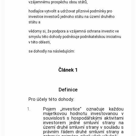
vzájemnému prospěchu obou států,
hodlajíce vytvořit a udržovat příznivé podmínky pro
investice investorů jednoho státu na území druhého
státu a
vědomy si, že podpora a vzájemná ochrana investic ve
smyslu této dohody podněcuje podnikatelskou iniciativu
v této oblasti,
se dohodly na následujícím:
Článek 1
Definice
Pro účely této dohody:
1.
Pojem „investice“ označuje každou
majetkovou hodnotu investovanou v
souvislosti s hospodářskými aktivitami
investorem jedné smluvní strany na
území druhé smluvní strany v souladu s
právním řádem druhé smluvní strany a