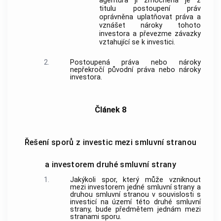
agentura jí zmocněná je z
titulu postoupení práv
oprávněna uplatňovat práva a
vznášet nároky tohoto
investora a převezme závazky
vztahující se k investici.
2.
Postoupená práva nebo nároky
nepřekročí původní práva nebo nároky
investora.
Článek 8
Řešení sporů z investic mezi smluvní stranou
a investorem druhé smluvní strany
1.
Jakýkoli spor, který může vzniknout
mezi investorem jedné smluvní strany a
druhou smluvní stranou v souvislosti s
investicí na území této druhé smluvní
strany, bude předmětem jednám mezi
stranami sporu.