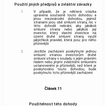
Použití jiných předpisů a zvláštní závazky
1.
V případě, že je některá otázka
upravena současně touto dohodou a
jinou mezinárodní dohodou, jejímiž
stranami jsou obě smluvní strany, nic v
této dohodě nebrání, aby jakákoli
smluvní strana nebo jakýkoli její
investor, který vlastní investice na
území druhé smluvní strany, využil
jakýchkoli pravidel, která jsou pro něho
příznivější.
2.
Jestliže zacházení poskytnuté jednou
smluvní stranou investorům druhé
smluvní strany v souladu s jejím právním
řádem nebo jinými zvláštními smluvními
ustanoveními je příznivější, než které je
poskytováno touto dohodou, bude
poskytnuto toto příznivější zacházení.
Článek 11
Použitelnost této dohody