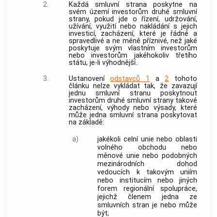
2.
Každá smluvní strana poskytne na
svém území investorům druhé smluvní
strany, pokud jde o řízení, udržování,
užívání, využití nebo nakládání s jejich
investicí, zacházení, které je řádné a
spravedlivé a ne méně příznivé, než jaké
poskytuje svým vlastním investorům
nebo investorům jakéhokoliv třetího
státu, je-li výhodnější.
3.
Ustanovení
odstavců 1
a
2
tohoto
článku nelze vykládat tak, že zavazují
jednu smluvní stranu poskytnout
investorům druhé smluvní strany takové
zacházení, výhody nebo výsady, které
může jedna smluvní strana poskytovat
na základě:
a)
jakékoli celní unie nebo oblasti
volného obchodu nebo
měnové unie nebo podobných
mezinárodních dohod
vedoucích k takovým uniím
nebo institucím nebo jiných
forem regionální spolupráce,
jejichž členem jedna ze
smluvních stran je nebo může
být;