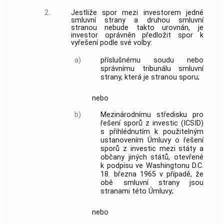
2.
Jestliže spor mezi investorem jedné
smluvní strany a druhou smluvní
stranou nebude takto urovnán, je
investor oprávněn předložit spor k
vyřešení podle své volby:
a)
příslušnému soudu nebo
správnímu tribunálu smluvní
strany, která je stranou sporu;
nebo
b)
Mezinárodnímu středisku pro
řešení sporů z investic (ICSID)
s přihlédnutím k použitelným
ustanovením Úmluvy o řešení
sporů z investic mezi státy a
občany jiných států, otevřené
k podpisu ve Washingtonu D.C.
18. března 1965 v případě, že
obě smluvní strany jsou
stranami této Úmluvy;
nebo