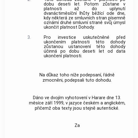
dobu deseti let. Potom zůstane v
platnosti až do uplynutí
dvanáctiměsíční lhůty běžící ode dne,
kdy některá ze smluvních stran písemně
oznámí druhé smluvní straně svůj úmysl
ukončit platnost Dohody.
3.
Pro investice uskutečněné před
ukončením platnosti této dohody
zůstanou ustanovení této dohody
účinná po dobu deseti let od data
ukončení platnosti.
Na důkaz toho níže podepsaní, řádně
zmocněni, podepsali tuto dohodu.
Dáno ve dvojím vyhotovení v Harare dne 13.
měsíce září 1999, v jazyce českém a anglickém,
přičemž oba texty jsou stejně autentické.
Za