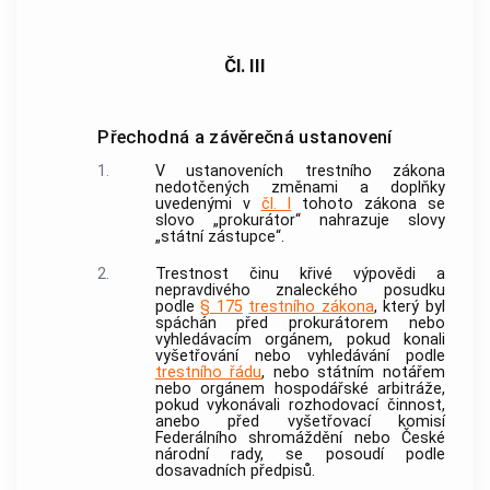
Čl. III
Přechodná a závěrečná ustanovení
1.
V ustanoveních trestního zákona
nedotčených změnami a doplňky
uvedenými v
čl. I
tohoto zákona se
slovo „prokurátor“ nahrazuje slovy
„státní zástupce“.
2.
Trestnost činu křivé výpovědi a
nepravdivého znaleckého posudku
podle
§ 175
trestního zákona
, který byl
spáchán před prokurátorem nebo
vyhledávacím orgánem, pokud konali
vyšetřování nebo vyhledávání podle
trestního řádu
, nebo státním notářem
nebo orgánem hospodářské arbitráže,
pokud vykonávali rozhodovací činnost,
anebo před vyšetřovací komisí
Federálního shromáždění nebo České
národní rady, se posoudí podle
dosavadních předpisů.