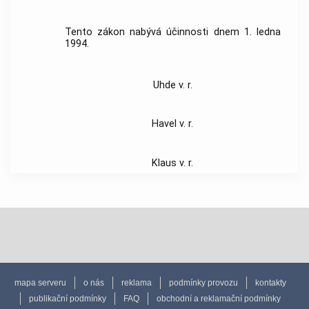
Tento zákon nabývá účinnosti dnem 1. ledna
1994.
Uhde v. r.
Havel v. r.
Klaus v. r.
mapa serveru
o nás
reklama
podmínky provozu
kontakty
publikační podmínky
FAQ
obchodní a reklamační podmínky