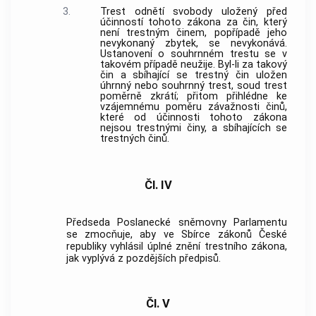
3.
Trest odnětí svobody uložený před
účinností tohoto zákona za čin, který
není
trestným činem
, popřípadě jeho
nevykonaný zbytek, se nevykonává.
Ustanovení o souhrnném trestu se v
takovém případě neužije. Byl-li za takový
čin a sbíhající se
trestný čin
uložen
úhrnný nebo souhrnný trest, soud trest
poměrně zkrátí; přitom přihlédne ke
vzájemnému poměru závažnosti činů,
které od účinnosti tohoto zákona
nejsou
trestnými činy
, a sbíhajících se
trestných činů
.
Čl. IV
Předseda Poslanecké sněmovny Parlamentu
se zmocňuje, aby ve Sbírce zákonů České
republiky vyhlásil úplné znění trestního zákona,
jak vyplývá z pozdějších předpisů.
Čl. V