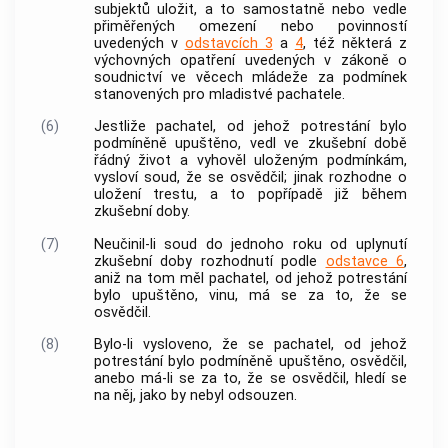
subjektů uložit, a to samostatně nebo vedle
přiměřených omezení nebo povinností
uvedených v
odstavcích 3
a
4
, též některá z
výchovných opatření uvedených v zákoně o
soudnictví ve věcech mládeže za podmínek
stanovených pro mladistvé pachatele.
(6)
Jestliže pachatel, od jehož potrestání bylo
podmíněně upuštěno, vedl ve zkušební době
řádný život a vyhověl uloženým podmínkám,
vysloví soud, že se osvědčil; jinak rozhodne o
uložení trestu, a to popřípadě již během
zkušební doby.
(7)
Neučinil-li soud do jednoho roku od uplynutí
zkušební doby rozhodnutí podle
odstavce 6
,
aniž na tom měl pachatel, od jehož potrestání
bylo upuštěno, vinu, má se za to, že se
osvědčil.
(8)
Bylo-li vysloveno, že se pachatel, od jehož
potrestání bylo podmíněně upuštěno, osvědčil,
anebo má-li se za to, že se osvědčil, hledí se
na něj, jako by nebyl odsouzen.