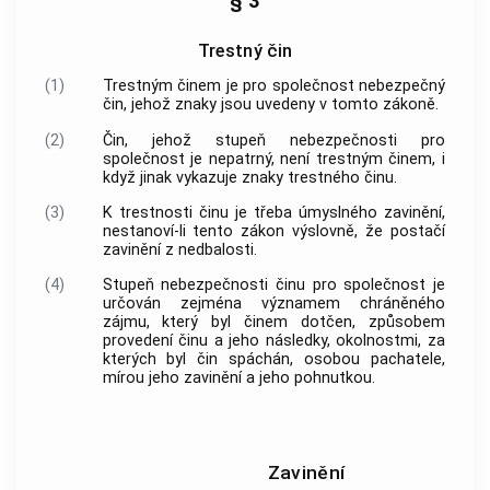
§ 3
Trestný čin
(1)
Trestným činem
je pro společnost nebezpečný
čin, jehož znaky jsou uvedeny v tomto zákoně.
(2)
Čin, jehož stupeň nebezpečnosti pro
společnost je nepatrný, není
trestným činem
, i
když jinak vykazuje znaky
trestného činu
.
(3)
K trestnosti činu je třeba úmyslného zavinění,
nestanoví-li tento zákon výslovně, že postačí
zavinění z nedbalosti.
(4)
Stupeň nebezpečnosti činu pro společnost je
určován zejména významem chráněného
zájmu, který byl činem dotčen, způsobem
provedení činu a jeho následky, okolnostmi, za
kterých byl čin spáchán, osobou pachatele,
mírou jeho zavinění a jeho pohnutkou.
Zavinění