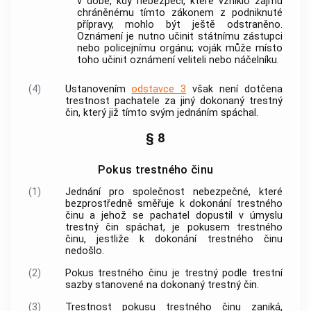
v době, kdy nebezpečí, které vzniklo zájmu
chráněnému tímto zákonem z podniknuté
přípravy, mohlo být ještě odstraněno.
Oznámení je nutno učinit státnímu zástupci
nebo policejnímu orgánu; voják může místo
toho učinit oznámení veliteli nebo náčelníku.
(4)
Ustanovením
odstavce 3
však není dotčena
trestnost pachatele za jiný dokonaný
trestný
čin
, který již tímto svým jednáním spáchal.
§ 8
Pokus trestného činu
(1)
Jednání pro společnost nebezpečné, které
bezprostředně směřuje k dokonání
trestného
činu
a jehož se pachatel dopustil v úmyslu
trestný čin
spáchat, je pokusem
trestného
činu
, jestliže k dokonání
trestného činu
nedošlo.
(2)
Pokus
trestného činu
je trestný podle trestní
sazby stanovené na dokonaný
trestný čin
.
(3)
Trestnost pokusu
trestného činu
zaniká,