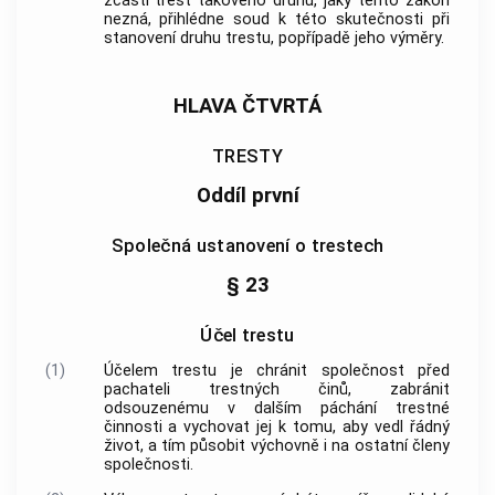
zčásti trest takového druhu, jaký tento zákon
nezná, přihlédne soud k této skutečnosti při
stanovení druhu trestu, popřípadě jeho výměry.
HLAVA ČTVRTÁ
TRESTY
Oddíl první
Společná ustanovení o trestech
§ 23
Účel trestu
(1)
Účelem trestu je chránit společnost před
pachateli
trestných činů
, zabránit
odsouzenému v dalším páchání trestné
činnosti a vychovat jej k tomu, aby vedl řádný
život, a tím působit výchovně i na ostatní členy
společnosti.