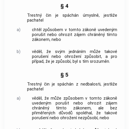
§ 4
Trestný čin
je spáchán úmyslně, jestliže
pachatel
a)
chtěl způsobem v tomto zákoně uvedeným
porušit nebo ohrozit zájem chráněný tímto
zákonem, nebo
b)
věděl, že svým jednáním může takové
porušení nebo ohrožení způsobit, a pro
případ, že je způsobí, byl s tím srozuměn.
§ 5
Trestný čin
je spáchán z nedbalosti, jestliže
pachatel
a)
věděl, že může způsobem v tomto zákoně
uvedeným porušit nebo ohrozit zájem
chráněný tímto zákonem, ale bez
přiměřených důvodů spoléhal, že takové
porušení nebo ohrožení nezpůsobí, nebo