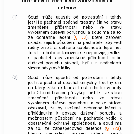
ochranného léčení nebo zabezpečovací
detence
(1)
Soud může upustit od potrestání i tehdy,
jestliže pachatel spáchal
trestný čin
ve stavu
zmenšené příčetnosti nebo ve stavu
vyvolaném duševní poruchou, a soud má za to,
že ochranné léčení (
§ 72
), které zároveň
ukládá, zajistí působení na pachatele, aby vedl
řádný život, a ochranu společnosti, lépe než
trest. Tohoto ustanovení se nepoužije, jestliže
si pachatel stav zmenšené příčetnosti nebo
duševní poruchu přivodil, byť i z nedbalosti,
vlivem
návykové látky
.
(2)
Soud může upustit od potrestání i tehdy,
jestliže pachatel spáchal úmyslný
trestný čin
,
na který zákon stanoví trest odnětí svobody,
jehož horní hranice převyšuje pět let, ve stavu
zmenšené příčetnosti nebo ve stavu
vyvolaném duševní poruchou, a nelze přitom
očekávat, že by uložené ochranné léčení s
přihlédnutím k povaze duševní poruchy a
možnostem působení na pachatele vedlo k
dostatečné ochraně společnosti, a soud má
za to, že zabezpečovací detence (
§ 72a
),
kterou pachateli zároveň ukládá, zajistí