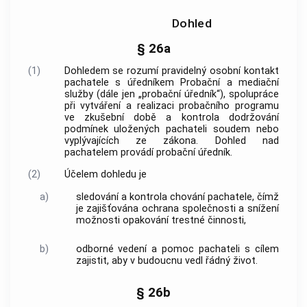
Dohled
§ 26a
(1)
Dohledem
se rozumí pravidelný osobní kontakt
pachatele s úředníkem Probační a mediační
služby (dále jen „probační úředník“), spolupráce
při vytváření a realizaci probačního programu
ve zkušební době a kontrola dodržování
podmínek uložených pachateli soudem nebo
vyplývajících ze zákona.
Dohled
nad
pachatelem provádí probační úředník.
(2)
Účelem
dohledu
je
a)
sledování a kontrola chování pachatele, čímž
je zajišťována ochrana společnosti a snížení
možnosti opakování trestné činnosti,
b)
odborné vedení a pomoc pachateli s cílem
zajistit, aby v budoucnu vedl řádný život.
§ 26b