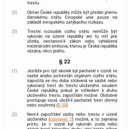
trestu.
(2)
Občan České republiky může být předán jinému
členskému státu Evropské unie pouze na
základě evropského zatýkacího rozkazu.
(3)
Trestní rozsudek cizího státu nemůže být
vykonán na území republiky ani tu mít jiné
účinky, nestanoví-li zákon nebo vyhlášená
mezinárodní smlouva, kterou je Česká republika
vázána, něco jiného.
§ 22
(1)
Jestliže pro týž skutek byl pachatel v cizině ve
vazbě anebo potrestán orgánem cizího státu,
započítá se mu doba strávená ve vazbě nebo
vykonaný trest do trestu uloženého soudem
České republiky, pokud je vzhledem k druhu
uloženého trestu započítání možné. Obdobně
postupuje soud, uložil-li pachateli trest úhrnný
nebo souhrnný (
§ 35
).
(2)
Není-li započítání vazby nebo trestu v cizině
uloženého (
odstavec 1
) možné, a to zejména
proto, že v cizině byl vykonán zcela nebo