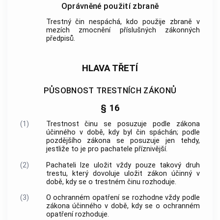
Oprávněné použití zbraně
Trestný čin
nespáchá, kdo použije zbraně v
mezích zmocnění příslušných zákonných
předpisů.
HLAVA TŘETÍ
PŮSOBNOST TRESTNÍCH ZÁKONŮ
§ 16
(1)
Trestnost činu se posuzuje podle zákona
účinného v době, kdy byl čin spáchán; podle
pozdějšího zákona se posuzuje jen tehdy,
jestliže to je pro pachatele příznivější.
(2)
Pachateli lze uložit vždy pouze takový druh
trestu, který dovoluje uložit zákon účinný v
době, kdy se o
trestném činu
rozhoduje.
(3)
O ochranném opatření se rozhodne vždy podle
zákona účinného v době, kdy se o ochranném
opatření rozhoduje.