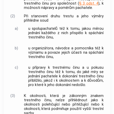
trestného činu
pro společnost (
§ 3 odst. 4
), k
možnosti nápravy a poměrům pachatele.
(2)
Při stanovení druhu trestu a jeho výměry
přihlédne soud
a)
u spolupachatelů též k tomu, jakou měrou
jednání každého z nich přispělo k spáchání
trestného činu
,
b)
u organizátora, návodce a pomocníka též k
významu a povaze jejich účasti na spáchání
trestného činu
,
c)
u přípravy k
trestnému činu
a u pokusu
trestného činu
též k tomu, do jaké míry se
jednání pachatele k dokonání
trestného činu
přiblížilo, jakož i k okolnostem a k důvodům,
pro které k jeho dokonání nedošlo.
(3)
K okolnosti, která je zákonným znakem
trestného činu
, nelze přihlédnout jako k
okolnosti polehčující nebo přitěžující nebo k
okolnosti, která podmiňuje použití vyšší trestní
sazby.