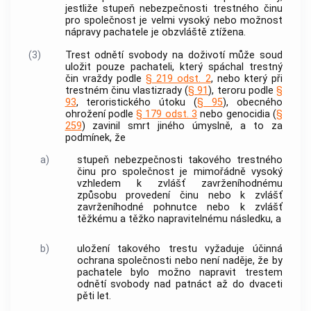
jestliže stupeň nebezpečnosti
trestného činu
pro společnost je velmi vysoký nebo možnost
nápravy pachatele je obzvláště ztížena.
(3)
Trest odnětí svobody na doživotí může soud
uložit pouze pachateli, který spáchal
trestný
čin
vraždy podle
§ 219 odst. 2
, nebo který při
trestném činu
vlastizrady (
§ 91
), teroru podle
§
93
, teroristického útoku (
§ 95
), obecného
ohrožení podle
§ 179 odst. 3
nebo genocidia (
§
259
) zavinil smrt jiného úmyslně, a to za
podmínek, že
a)
stupeň nebezpečnosti takového
trestného
činu
pro společnost je mimořádně vysoký
vzhledem k zvlášť zavrženíhodnému
způsobu provedení činu nebo k zvlášť
zavrženíhodné pohnutce nebo k zvlášť
těžkému a těžko napravitelnému následku, a
b)
uložení takového trestu vyžaduje účinná
ochrana společnosti nebo není naděje, že by
pachatele bylo možno napravit trestem
odnětí svobody nad patnáct až do dvaceti
pěti let.