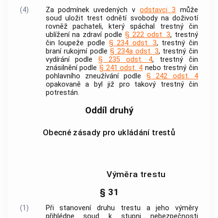
(4)
Za podmínek uvedených v
odstavci 3
může
soud uložit trest odnětí svobody na doživotí
rovněž pachateli, který spáchal
trestný čin
ublížení na zdraví podle
§ 222 odst. 3
,
trestný
čin
loupeže podle
§ 234 odst. 3
,
trestný čin
braní rukojmí podle
§ 234a odst. 3
,
trestný čin
vydírání podle
§ 235 odst. 4
,
trestný čin
znásilnění podle
§ 241 odst. 4
nebo
trestný čin
pohlavního zneužívání podle
§ 242 odst. 4
opakovaně a byl již pro takový
trestný čin
potrestán.
Oddíl druhý
Obecné zásady pro ukládání trestů
Výměra trestu
§ 31
(1)
Při stanovení druhu trestu a jeho výměry
přihlédne soud k stupni nebezpečnosti