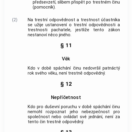
předsevzetí, slibem přispět po
trestném činu
(pomocník).
(2)
Na trestní odpovědnost a trestnost účastníka
se užije ustanovení o trestní odpovědnosti a
trestnosti pachatele, jestliže tento zákon
nestanoví něco jiného.
§ 11
Věk
Kdo v době spáchání činu nedovršil patnáctý
rok svého věku, není trestně odpovědný.
§ 12
Nepříčetnost
Kdo pro duševní poruchu v době spáchání činu
nemohl rozpoznat jeho nebezpečnost pro
společnost nebo ovládat své jednání, není za
tento čin trestně odpovědný.