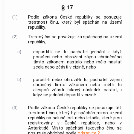
§ 17
(1)
Podle zákona České republiky se posuzuje
trestnost činu, který byl spáchán na území
republiky.
(2)
Trestný čin
se považuje za spáchaný na území
republiky,
a)
dopustil-li se tu pachatel jednání, i když
porušení nebo ohrožení zájmu chráněného
tímto zákonem nastalo nebo mělo nastat
zcela nebo zčásti v cizině, nebo
b)
porušil-li nebo ohrozil-li tu pachatel zájem
chráněný tímto zákonem nebo měl-li tu
alespoň zčásti takový následek nastat, i
když se jednání dopustil v cizině.
(3)
Podle zákona České republiky se posuzuje též
trestnost činu, který byl spáchán mimo území
republiky na palubě lodi nebo letadla, které jsou
registrovány v České republice, nebo v
Antarktidě. Místo spáchání takového činu se
posuzuje obdobně podle
odstavce 2.