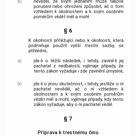
b)
nevěděl, že svým jednáním může takové
porušení nebo ohrožení způsobit, ač o tom
vzhledem k okolnostem a k svým osobním
poměrům vědět měl a mohl.
§ 6
K okolnosti přitěžující nebo k okolnosti, která
podmiňuje použití vyšší trestní sazby, se
přihlédne,
a)
jde-li o těžší následek, i tehdy, zavinil-li jej
pachatel z nedbalosti, vyjímaje případy, že
tento zákon vyžaduje i zde zavinění úmyslné,
b)
jde-li o jinou skutečnost, i tehdy, jestliže o ní
pachatel nevěděl, ač o ní vzhledem k
okolnostem a k svým osobním poměrům
vědět měl a mohl, vyjímaje případy, kdy tento
zákon vyžaduje, aby o ní pachatel věděl.
§ 7
Příprava k trestnému činu