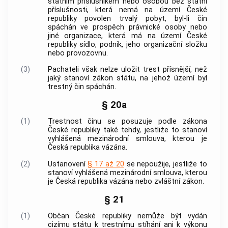
státním příslušníkem nebo osobou bez státní
příslušnosti, která nemá na území České
republiky povolen trvalý pobyt, byl-li čin
spáchán ve prospěch právnické osoby nebo
jiné organizace, která má na území České
republiky sídlo, podnik, jeho organizační složku
nebo provozovnu.
(3)
Pachateli však nelze uložit trest přísnější, než
jaký stanoví zákon státu, na jehož území byl
trestný čin
spáchán.
§ 20a
(1)
Trestnost činu se posuzuje podle zákona
České republiky také tehdy, jestliže to stanoví
vyhlášená mezinárodní smlouva, kterou je
Česká republika vázána.
(2)
Ustanovení
§ 17 až 20
se nepoužije, jestliže to
stanoví vyhlášená mezinárodní smlouva, kterou
je Česká republika vázána nebo zvláštní zákon.
§ 21
(1)
Občan České republiky nemůže být vydán
cizímu státu k trestnímu stíhání ani k výkonu