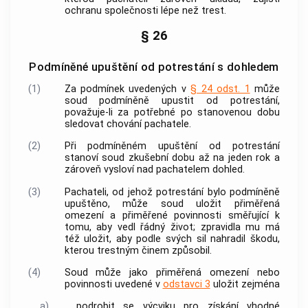
ochranu společnosti lépe než trest.
§ 26
Podmíněné upuštění od potrestání s dohledem
(1)
Za podmínek uvedených v
§ 24 odst. 1
může
soud podmíněně upustit od potrestání,
považuje-li za potřebné po stanovenou dobu
sledovat chování pachatele.
(2)
Při podmíněném upuštění od potrestání
stanoví soud zkušební dobu až na jeden rok a
zároveň vysloví nad pachatelem dohled.
(3)
Pachateli, od jehož potrestání bylo podmíněně
upuštěno, může soud uložit přiměřená
omezení a přiměřené povinnosti směřující k
tomu, aby vedl řádný život; zpravidla mu má
též uložit, aby podle svých sil nahradil škodu,
kterou
trestným činem
způsobil.
(4)
Soud může jako přiměřená omezení nebo
povinnosti uvedené v
odstavci 3
uložit zejména
a)
podrobit se výcviku pro získání vhodné