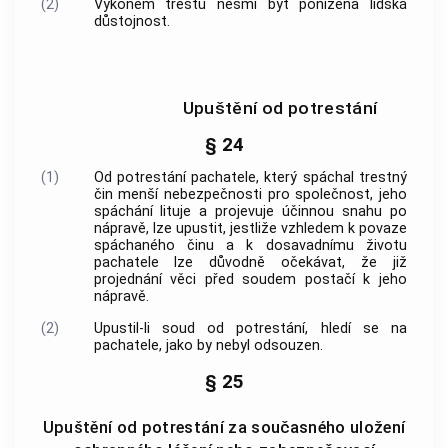
(2)
Výkonem trestu nesmí být ponížena lidská
důstojnost.
Upuštění od potrestání
§ 24
(1)
Od potrestání pachatele, který spáchal
trestný
čin
menší nebezpečnosti pro společnost, jeho
spáchání lituje a projevuje účinnou snahu po
nápravě, lze upustit, jestliže vzhledem k povaze
spáchaného činu a k dosavadnímu životu
pachatele lze důvodně očekávat, že již
projednání věci před soudem postačí k jeho
nápravě.
(2)
Upustil-li soud od potrestání, hledí se na
pachatele, jako by nebyl odsouzen.
§ 25
Upuštění od potrestání za současného uložení