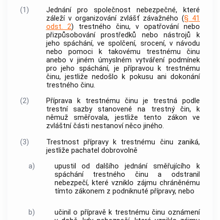
(1)
Jednání pro společnost nebezpečné, které
záleží v organizování zvlášť závažného (
§ 41
odst. 2
)
trestného činu
, v opatřování nebo
přizpůsobování prostředků nebo nástrojů k
jeho spáchání, ve spolčení, srocení, v návodu
nebo pomoci k takovému
trestnému činu
anebo v jiném úmyslném vytváření podmínek
pro jeho spáchání, je přípravou k
trestnému
činu
, jestliže nedošlo k pokusu ani dokonání
trestného činu
.
(2)
Příprava k
trestnému činu
je trestná podle
trestní sazby stanovené na
trestný čin
, k
němuž směřovala, jestliže tento zákon ve
zvláštní části nestanoví něco jiného.
(3)
Trestnost přípravy k
trestnému činu
zaniká,
jestliže pachatel dobrovolně
a)
upustil od dalšího jednání směřujícího k
spáchání
trestného činu
a odstranil
nebezpečí, které vzniklo zájmu chráněnému
tímto zákonem z podniknuté přípravy, nebo
b)
učinil o přípravě k
trestnému činu
oznámení