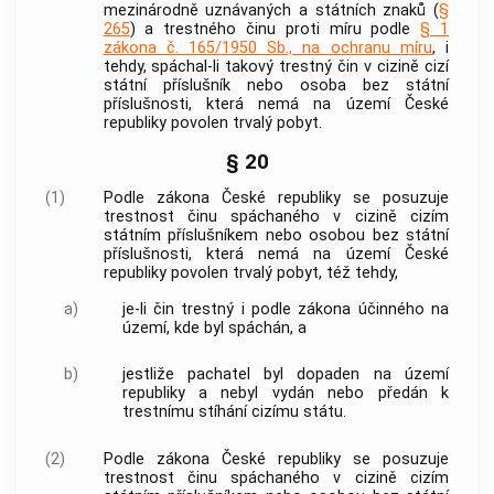
mezinárodně uznávaných a státních znaků (
§
265
) a
trestného činu
proti míru podle
§ 1
zákona č. 165/1950 Sb., na ochranu míru
, i
tehdy, spáchal-li takový
trestný čin
v cizině cizí
státní příslušník nebo osoba bez státní
příslušnosti, která nemá na území České
republiky povolen trvalý pobyt.
§ 20
(1)
Podle zákona České republiky se posuzuje
trestnost činu spáchaného v cizině cizím
státním příslušníkem nebo osobou bez státní
příslušnosti, která nemá na území České
republiky povolen trvalý pobyt, též tehdy,
a)
je-li čin trestný i podle zákona účinného na
území, kde byl spáchán, a
b)
jestliže pachatel byl dopaden na území
republiky a nebyl vydán nebo předán k
trestnímu stíhání cizímu státu.
(2)
Podle zákona České republiky se posuzuje
trestnost činu spáchaného v cizině cizím