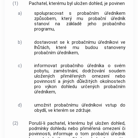
(1)
Pachatel, kterému byl uložen
dohled
, je povinen
a)
spolupracovat s probačním úředníkem
způsobem, který mu probační úředník
stanoví na základě jeho probačního
programu,
b)
dostavovat se k probačnímu úředníkovi ve
lhůtách, které mu budou stanoveny
probačním úředníkem,
c)
informovat probačního úředníka o svém
pobytu, zaměstnání, dodržování soudem
uložených přiměřených omezení nebo
povinností a jiných důležitých okolnostech
pro výkon
dohledu
určených probačním
úředníkem,
d)
umožnit probačnímu úředníkovi vstup do
obydlí, ve kterém se zdržuje.
(2)
Poruší-li pachatel, kterému byl uložen
dohled
,
podmínky
dohledu
nebo přiměřená omezení či
povinnosti, informuje o tom probační úředník