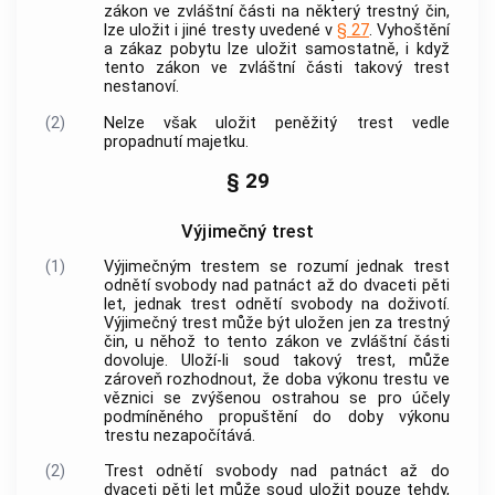
zákon ve zvláštní části na některý
trestný čin
,
lze uložit i jiné tresty uvedené v
§ 27
. Vyhoštění
a zákaz pobytu lze uložit samostatně, i když
tento zákon ve zvláštní části takový trest
nestanoví.
(2)
Nelze však uložit peněžitý trest vedle
propadnutí majetku.
§ 29
Výjimečný trest
(1)
Výjimečným trestem se rozumí jednak trest
odnětí svobody nad patnáct až do dvaceti pěti
let, jednak trest odnětí svobody na doživotí.
Výjimečný trest může být uložen jen za
trestný
čin
, u něhož to tento zákon ve zvláštní části
dovoluje. Uloží-li soud takový trest, může
zároveň rozhodnout, že doba výkonu trestu ve
věznici se zvýšenou ostrahou se pro účely
podmíněného propuštění do doby výkonu
trestu nezapočítává.
(2)
Trest odnětí svobody nad patnáct až do
dvaceti pěti let může soud uložit pouze tehdy,