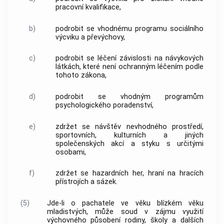
pracovní kvalifikace,
b)
podrobit se vhodnému programu sociálního
výcviku a převýchovy,
c)
podrobit se léčení závislosti na
návykových
látkách
, které není ochranným léčením podle
tohoto zákona,
d)
podrobit se vhodným programům
psychologického poradenství,
e)
zdržet se návštěv nevhodného prostředí,
sportovních, kulturních a jiných
společenských akcí a styku s určitými
osobami,
f)
zdržet se hazardních her, hraní na hracích
přístrojích a sázek.
(5)
Jde-li o pachatele ve věku blízkém věku
mladistvých, může soud v zájmu využití
výchovného působení rodiny, školy a dalších