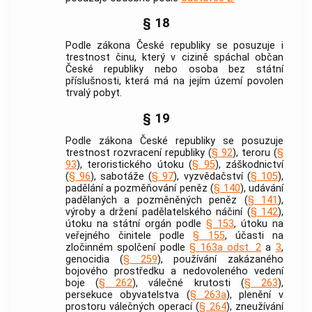
§ 18
Podle zákona České republiky se posuzuje i
trestnost činu, který v cizině spáchal občan
České republiky nebo osoba bez státní
příslušnosti, která má na jejím území povolen
trvalý pobyt.
§ 19
Podle zákona České republiky se posuzuje
trestnost rozvracení republiky (
§ 92
), teroru (
§
93
), teroristického útoku (
§ 95
), záškodnictví
(
§ 96
), sabotáže (
§ 97
), vyzvědačství (
§ 105
),
padělání a pozměňování peněz (
§ 140
), udávání
padělaných a pozměněných peněz (
§ 141
),
výroby a držení padělatelského náčiní (
§ 142
),
útoku na státní orgán podle
§ 153
, útoku na
veřejného činitele podle
§ 155
, účasti na
zločinném spolčení
podle
§ 163a odst. 2
a
3
,
genocidia (
§ 259
), používání zakázaného
bojového prostředku a nedovoleného vedení
boje (
§ 262
), válečné krutosti (
§ 263
),
persekuce obyvatelstva (
§ 263a
), plenění v
prostoru válečných operací (
§ 264
), zneužívání