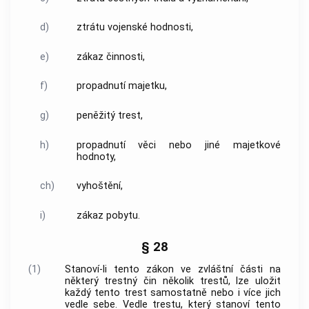
d)
ztrátu vojenské hodnosti,
e)
zákaz činnosti,
f)
propadnutí majetku,
g)
peněžitý trest,
h)
propadnutí věci nebo
jiné majetkové
hodnoty
,
ch)
vyhoštění,
i)
zákaz pobytu.
§ 28
(1)
Stanoví-li tento zákon ve zvláštní části na
některý
trestný čin
několik trestů, lze uložit
každý tento trest samostatně nebo i více jich
vedle sebe. Vedle trestu, který stanoví tento