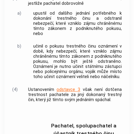
jestliže pachatel dobrovolně
a)
upustil od dalšího jednání potřebného k
dokonání
trestného činu
a odstranil
nebezpečí, které vzniklo zájmu chráněnému
tímto zákonem z podniknutého pokusu,
nebo
b)
učinil o pokusu
trestného činu
oznámení v
době, kdy nebezpečí, které vzniklo zájmu
chráněnému tímto zákonem z podniknutého
pokusu, mohlo být ještě odstraněno.
Oznámení je nutno učinit státnímu zástupci
nebo policejnímu orgánu; voják může místo
toho učinit oznámení veliteli nebo náčelníku.
(4)
Ustanovením
odstavce 3
však není dotčena
trestnost pachatele za jiný dokonaný
trestný
čin
, který již tímto svým jednáním spáchal.
Pachatel, spolupachatel a
účastník trestného činu