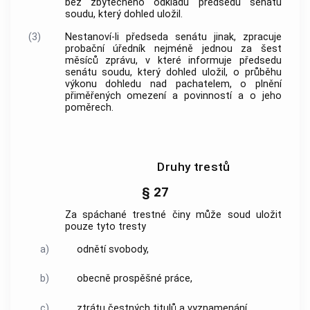
bez zbytečného odkladu předsedu senátu
soudu, který
dohled
uložil.
(3)
Nestanoví-li předseda senátu jinak, zpracuje
probační úředník nejméně jednou za šest
měsíců zprávu, v které informuje předsedu
senátu soudu, který
dohled
uložil, o průběhu
výkonu
dohledu
nad pachatelem, o plnění
přiměřených omezení a povinností a o jeho
poměrech.
Druhy trestů
§ 27
Za spáchané
trestné činy
může soud uložit
pouze tyto tresty
a)
odnětí svobody,
b)
obecně prospěšné práce,
c)
ztrátu čestných titulů a vyznamenání,