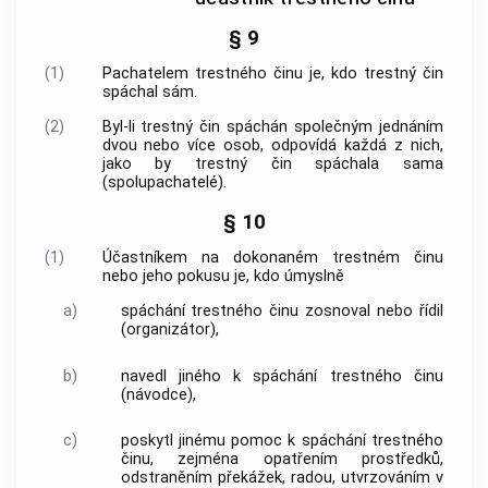
§ 9
(1)
Pachatelem
trestného činu
je, kdo
trestný čin
spáchal sám.
(2)
Byl-li
trestný čin
spáchán společným jednáním
dvou nebo více osob, odpovídá každá z nich,
jako by
trestný čin
spáchala sama
(spolupachatelé).
§ 10
(1)
Účastníkem na dokonaném
trestném činu
nebo jeho pokusu je, kdo úmyslně
a)
spáchání
trestného činu
zosnoval nebo řídil
(organizátor),
b)
navedl jiného k spáchání
trestného činu
(návodce),
c)
poskytl jinému pomoc k spáchání
trestného
činu
, zejména opatřením prostředků,
odstraněním překážek, radou, utvrzováním v