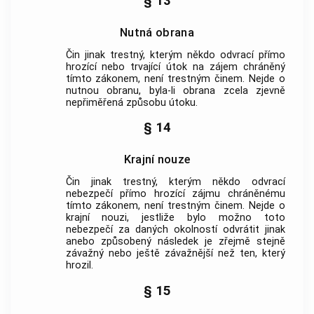
§ 13
Nutná obrana
Čin jinak trestný, kterým někdo odvrací přímo
hrozící nebo trvající útok na zájem chráněný
tímto zákonem, není
trestným činem
. Nejde o
nutnou obranu, byla-li obrana zcela zjevně
nepřiměřená způsobu útoku.
§ 14
Krajní nouze
Čin jinak trestný, kterým někdo odvrací
nebezpečí přímo hrozící zájmu chráněnému
tímto zákonem, není
trestným činem
. Nejde o
krajní nouzi, jestliže bylo možno toto
nebezpečí za daných okolností odvrátit jinak
anebo způsobený následek je zřejmě stejně
závažný nebo ještě závažnější než ten, který
hrozil.
§ 15