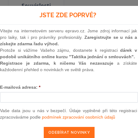
Souvislosti
JSTE ZDE POPRVÉ?
Vyhlášené znění
od 8. 7. 1998
Vítejte na internetovém serveru epravo.cz. Jsme zdroj informací jak
pro laiky, tak i pro právníky profesionály.
Zaregistrujte se u nás a
získejte zdarma řadu výhod.
Protože si vážíme Vašeho zájmu, dostanete k registraci
dárek v
152
podobě unikátního online kurzu "Taktika jednání o smlouvách".
NÁLEZ
Registrace je zdarma, k ničemu Vás nezavazuje
a získáte
každodenní přehled o novinkách ve světě práva.
Ústavního soudu
E-mailová adresa:
*
Jménem České republiky
Vaše data jsou u nás v bezpečí. Údaje vyplněné při této registraci
Ústavní soud rozhodl dne 27. května 1998 v plé
zpracováváme podle
podmínek zpracování osobních údajů
poslanců Poslanecké sněmovny Parlamentu Česk
ustanovení
§ 9b až 9h
zákona České národní rad