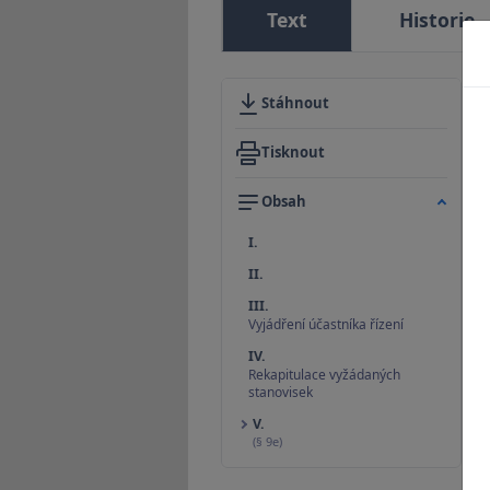
Text
Historie
Stáhnout
Tisknout
Obsah
I.
II.
III.
Vyjádření účastníka řízení
IV.
Rekapitulace vyžádaných
stanovisek
V.
(§ 9e)