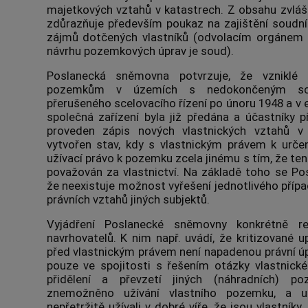
majetkových vztahů v katastrech. Z obsahu zvláš
zdůrazňuje především poukaz na zajištění soudn
zájmů dotčených vlastníků (odvolacím orgánem p
návrhu pozemkových úprav je soud).
Poslanecká sněmovna potvrzuje, že vzniklé 
pozemkům v územích s nedokončeným sce
přerušeného scelovacího řízení po únoru 1948 a v 
společná zařízení byla již předána a účastníky p
proveden zápis nových vlastnických vztahů v
vytvořen stav, kdy s vlastnickým právem k ur
užívací právo k pozemku zcela jinému s tím, že ten
považován za vlastnictví. Na základě toho se P
že neexistuje možnost vyřešení jednotlivého přípa
právních vztahů jiných subjektů.
Vyjádření Poslanecké sněmovny konkrétně r
navrhovatelů. K nim např. uvádí, že kritizované 
před vlastnickým právem není napadenou právní 
pouze ve spojitosti s řešením otázky vlastnick
přidělení a převzetí jiných (náhradních) po
znemožněno užívání vlastního pozemku, a u
nepřetržitě užívali v dobré víře, že jsou vlastník