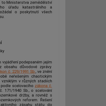
a to Ministerstva zemědělství
o úřadu katastrálního a
ožádal o poskytnutí všech
su.
í
iky
m vyjádření podepsaném jejím
z obsahu důvodové zprávy.
kon č. 229/1991 Sb.
, ve znění
odobě neřešeným chaotickým
h
vzniklým v různých stadiích
 podle scelovacího
zákona č.
č. 171/1940 Sb., o scelování
ozemkové držby, a rovněž s
pozemkových reforem. Řešení
aktivního zásahu státu do