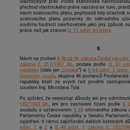
vlastnických práv. Podle stanoviska navrhovatelů
přechod vlastnického práva nastává ex tunc, prav
návrh scelovacího plánu, popřípadě kdy účastník s
scelovacího plánu pozemky do náhradního uží
souhrnu hodnotí navrhovatelé jako jiný způsob n
práva, než jak stanoví
čl. 11 odst. 4
Listiny
.
II.
Návrh na zrušení
§ 9b až 9h
zákona České národní 
zákona č. 217/1997 Sb.
, podala podle
čl. 87 od
republiky
(dále jen „
Ústava
“) a
§ 64 odst. 1 písm.
Ústavním soudu
, skupina 46 poslanců Poslaneck
republiky, kteří ze svých řad pověřili zastupo
soudem
Ing. Miroslava Tyla.
Po zjištění, že neexistují důvody ani pro odmítnu
182/1993 Sb.
, ani pro zastavení řízení podle
§ 
souladu s ustanovením
§ 69
citovaného zákona 
Parlamentu České republiky a Senátu Parlamentu
vyjádření. V rámci zajišťování dalších listinných 
odst. 1
a
2
a
§ 49 odst. 1
zákona č. 182/199