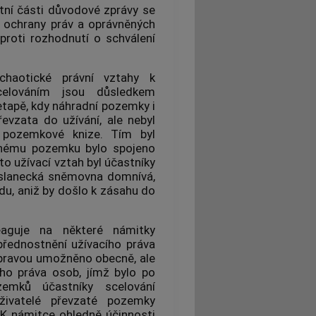
tní části důvodové zprávy se
í ochrany práv a oprávněných
roti rozhodnutí o schválení
chaotické právní vztahy k
lováním jsou důsledkem
etapě, kdy náhradní pozemky i
řevzata do užívání, ale nebyl
 pozemkové knize. Tím byl
čenému pozemku bylo spojeno
to užívací vztah byl účastníky
oslanecká sněmovna domnívá,
du, aniž by došlo k zásahu do
eaguje na některé námitky
upřednostnění užívacího práva
úpravou umožněno obecně, ale
ého práva osob, jímž bylo po
zemků účastníky scelování
živatelé převzaté pozemky
y. K námitce ohledně účinnosti