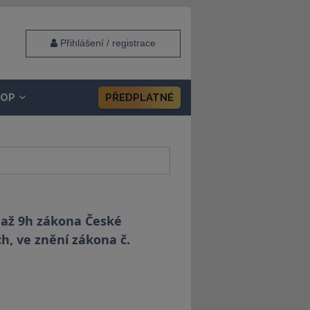
Přihlášení / registrace
HOP
PŘEDPLATNÉ
b až 9h zákona České
h, ve znění zákona č.