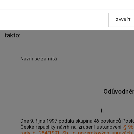
pozemkových úpravách a pozemkových úřadec
217/1997 Sb.
ZAVŘÍT
takto:
Návrh se zamítá
Odůvodněn
I.
Dne 9. října 1997 podala skupina 46 poslanců Po
České republiky návrh na zrušení ustanovení
§ 9b
rady č. 284/1991 Sb., o pozemkových úpravác