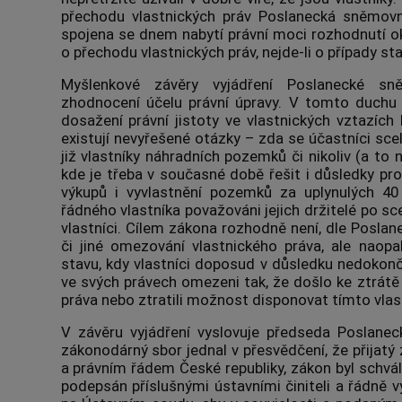
přechodu vlastnických práv Poslanecká sněmovn
spojena se dnem nabytí právní moci rozhodnutí 
o přechodu vlastnických práv, nejde-li o případy 
Myšlenkové závěry vyjádření Poslanecké sn
zhodnocení účelu právní úpravy. V tomto duchu 
dosažení právní jistoty ve vlastnických vztazí
existují nevyřešené otázky – zda se účastníci scel
již vlastníky náhradních pozemků či nikoliv (a to 
kde je třeba v současné době řešit i důsledky pr
výkupů i vyvlastnění pozemků za uplynulých 40 
řádného vlastníka považováni jejich držitelé po sce
vlastníci. Cílem zákona rozhodně není, dle Posla
či jiné omezování vlastnického práva, ale naop
stavu, kdy vlastníci doposud v důsledku nedokonč
ve svých právech omezeni tak, že došlo ke ztrátě
práva nebo ztratili možnost disponovat tímto vlas
V závěru vyjádření vyslovuje předseda Poslane
zákonodárný sbor jednal v přesvědčení, že přijatý
a právním řádem České republiky, zákon byl schvál
podepsán příslušnými ústavními činiteli a řádně v