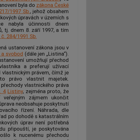
anovení byla do
zákona České
217/1997 Sb.
, jehož obsahem
emkových úpravách v územích s
ce nabyla účinnosti dnem
 tj. dnem 8. září 1997, a tím
 č. 284/1991 Sb.
ená ustanovení zákona jsou v
v a svobod
(dále jen „Listina“).
 ustanovení umožňují přechod
astníka a preferují užívací
d vlastnickým právem, čímž je
o právo vlastnit majetek.
 přechody vlastnického práva
. 4
Listiny
, zejména proto, že
í veřejným zájmem ukončit
 úprava neobsahuje poskytnutí
acího řízení. Náhrada, dle
úřad po dohodě s katastrálním
mkových úprav není potřebná
u připouští, je poskytována
 došlo k nucenému přechodu