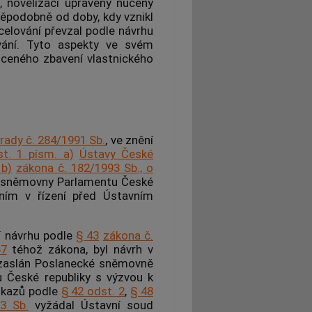
, novelizací upravený nucený
děpodobně od doby, kdy vznikl
celování převzal podle návrhu
vání. Tyto aspekty ve svém
uceného zbavení vlastnického
rady č. 284/1991 Sb.
, ve znění
st. 1 písm. a)
Ústavy České
 b)
zákona č. 182/1993 Sb., o
é sněmovny Parlamentu České
váním v řízení před
Ústavním
tí návrhu podle
§ 43
zákona č.
67
téhož zákona, byl návrh v
zaslán Poslanecké sněmovně
 České republiky s výzvou k
důkazů podle
§ 42 odst. 2
,
§ 48
3 Sb.
vyžádal Ústavní soud