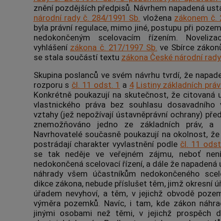
znění pozdějších předpisů. Návrhem napadená ust
národní rady č. 284/1991 Sb.
vložena
zákonem č. 
byla právní regulace, mimo jiné, postupu při poz
nedokončeným scelovacím řízením. Noveliza
vyhlášení
zákona č. 217/1997 Sb.
ve Sbírce zákonů,
se stala součástí textu
zákona České národní rady
Skupina poslanců ve svém návrhu tvrdí, že napad
rozporu s
čl. 11 odst. 1
a
4
Listiny základních prá
Konkrétně poukazují na skutečnost, že citovaná
vlastnického práva bez souhlasu dosavadního vl
vztahy (jež nepožívají ústavněprávní ochrany) pře
znemožňováno jedno ze základních práv, a t
Navrhovatelé současně poukazují na okolnost, že
postrádají charakter vyvlastnění podle
čl. 11 odst
se tak neděje ve veřejném zájmu, neboť nen
nedokončená scelovací řízení, a dále že napadená
náhrady všem účastníkům nedokončeného scelov
dikce zákona, nebude příslušet těm, jimž okresní 
úřadem nevyhoví, a těm, v jejichž obvodě poze
výměra pozemků. Navíc, i tam, kde zákon náhrad
jinými osobami než těmi, v jejichž prospěch