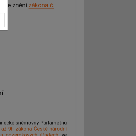
h
, ve znění
zákona č.
í
slanecké sněmovny Parlametnu
 až 9h
zákona České národní
h a pozemkových úřadech
, ve