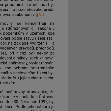
a připomíná, že účinnost je
okresního pozemkového úřadu
stanovené zákonem v
§ 9d
.
ěmovny se koncentrují na
je zdůrazňován cíl zákona v
ch k pozemkům v územích, kde
ování podle stavu řízení stali
např. na základě vydržení) – a
ováděných převodů, přechodů,
let, při nichž byli někdy za
lování a někdy jejich knihovní
necké sněmovny, vyvlastňování
ak jeho ochrana odstraněním
eného scelovacího řízení byli
 předmětu jejich vlastnického
tnictvím.
cké sněmovny stanovisko, že
 zákon je v souladu s Ústavou
en dne 30. července 1997, byl
yhlášen. Podle jeho názoru je