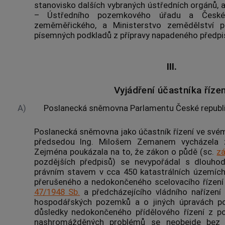
stanovisko dalších vybraných ústředních orgánů, 
– Ústředního pozemkového úřadu a Českéh
zeměměřického, a Ministerstvo zemědělství p
písemných podkladů z přípravy napadeného předpi
III.
Vyjádření účastníka řízen
A)
Poslanecká sněmovna Parlamentu České republ
Poslanecká sněmovna jako účastník řízení ve své
předsedou Ing. Milošem Zemanem vycházela 
Zejména poukázala na to, že zákon o půdě (sc.
zá
pozdějších předpisů) se nevypořádal s dlouh
právním stavem v cca 450
katastrálních územíc
přerušeného a nedokončeného scelovacího řízení
47/1948 Sb.
a předcházejícího vládního nařízení 
hospodářských pozemků a o jiných úpravách p
důsledky nedokončeného přídělového řízení z 
nashromážděných problémů se neobejde bez 