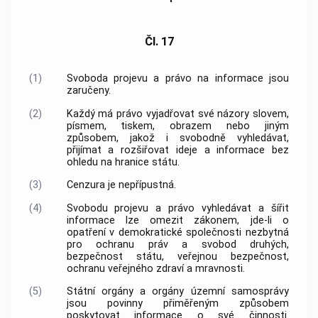
Čl. 17
(1)
Svoboda projevu a právo na informace jsou
zaručeny.
(2)
Každý má právo vyjadřovat své názory slovem,
písmem, tiskem, obrazem nebo jiným
způsobem, jakož i svobodně vyhledávat,
přijímat a rozšiřovat ideje a informace bez
ohledu na hranice státu.
(3)
Cenzura je nepřípustná.
(4)
Svobodu projevu a právo vyhledávat a šířit
informace lze omezit zákonem, jde-li o
opatření v demokratické společnosti nezbytná
pro ochranu práv a svobod druhých,
bezpečnost státu, veřejnou bezpečnost,
ochranu veřejného zdraví a mravnosti.
(5)
Státní orgány a orgány územní samosprávy
jsou povinny přiměřeným způsobem
poskytovat informace o své činnosti.