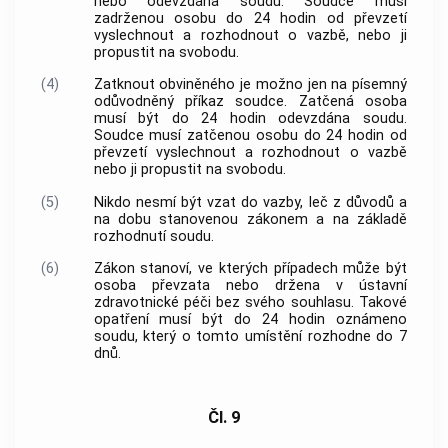
nebo odevzdána soudu. Soudce musí
zadrženou osobu do 24 hodin od převzetí
vyslechnout a rozhodnout o vazbě, nebo ji
propustit na svobodu.
(4)
Zatknout obviněného je možno jen na písemný
odůvodněný příkaz soudce. Zatčená osoba
musí být do 24 hodin odevzdána soudu.
Soudce musí zatčenou osobu do 24 hodin od
převzetí vyslechnout a rozhodnout o vazbě
nebo ji propustit na svobodu.
(5)
Nikdo nesmí být vzat do vazby, leč z důvodů a
na dobu stanovenou zákonem a na základě
rozhodnutí soudu.
(6)
Zákon stanoví, ve kterých případech může být
osoba převzata nebo držena v ústavní
zdravotnické péči bez svého souhlasu. Takové
opatření musí být do 24 hodin oznámeno
soudu, který o tomto umístění rozhodne do 7
dnů.
Čl. 9