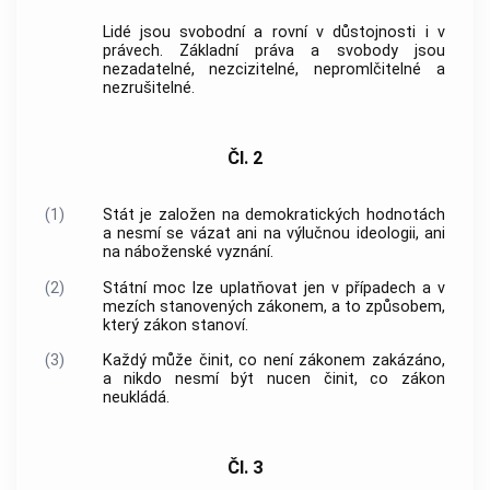
Lidé jsou svobodní a rovní v důstojnosti i v
právech. Základní práva a svobody jsou
nezadatelné, nezcizitelné, nepromlčitelné a
nezrušitelné.
Čl. 2
(1)
Stát je založen na demokratických hodnotách
a nesmí se vázat ani na výlučnou ideologii, ani
na náboženské vyznání.
(2)
Státní moc lze uplatňovat jen v případech a v
mezích stanovených zákonem, a to způsobem,
který zákon stanoví.
(3)
Každý může činit, co není zákonem zakázáno,
a nikdo nesmí být nucen činit, co zákon
neukládá.
Čl. 3