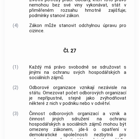
nemohou bez své viny vykonávat, stát v
přiměřeném rozsahu hmotně zajišťuje;
podmínky stanoví zákon.
(4)
Zákon může stanovit odchylnou úpravu pro
cizince.
Čl. 27
(1)
Každý má právo svobodně se sdružovat s
jinými na ochranu svých hospodářských a
sociálních zájmů.
(2)
Odborové organizace vznikají nezávisle na
státu. Omezovat počet odborových organizací
je nepřípustné, stejně jako zvýhodňovat
některé z nich v podniku nebo v odvětví.
(3)
Činnost odborových organizací a vznik a
činnost jiných sdružení na ochranu
hospodářských a sociálních zájmů mohou být
omezeny zákonem, jde-li o opatření v
demokratické společnosti nezbytná pro