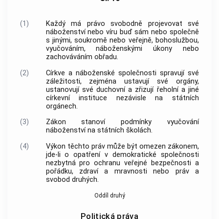
(1)
Každý má právo svobodně projevovat své
náboženství nebo víru buď sám nebo společně
s jinými, soukromě nebo veřejně, bohoslužbou,
vyučováním, náboženskými úkony nebo
zachováváním obřadu.
(2)
Církve a náboženské společnosti spravují své
záležitosti, zejména ustavují své orgány,
ustanovují své duchovní a zřizují řeholní a jiné
církevní instituce nezávisle na státních
orgánech.
(3)
Zákon stanoví podmínky vyučování
náboženství na státních školách.
(4)
Výkon těchto práv může být omezen zákonem,
jde-li o opatření v demokratické společnosti
nezbytná pro ochranu veřejné bezpečnosti a
pořádku, zdraví a mravnosti nebo práv a
svobod druhých.
Oddíl druhý
Politická práva