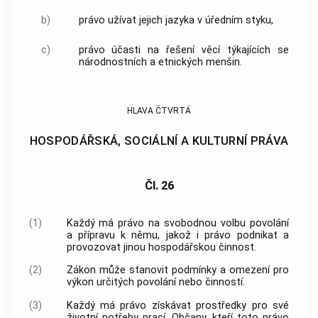
b)
právo užívat jejich jazyka v úředním styku,
c)
právo účasti na řešení věcí týkajících se
národnostních a etnických menšin.
HLAVA ČTVRTÁ
HOSPODÁŘSKÁ, SOCIÁLNÍ A KULTURNÍ PRÁVA
Čl. 26
(1)
Každý má právo na svobodnou volbu povolání
a přípravu k němu, jakož i právo podnikat a
provozovat jinou hospodářskou činnost.
(2)
Zákon může stanovit podmínky a omezení pro
výkon určitých povolání nebo činností.
(3)
Každý má právo získávat prostředky pro své
životní potřeby prací. Občany, kteří toto právo