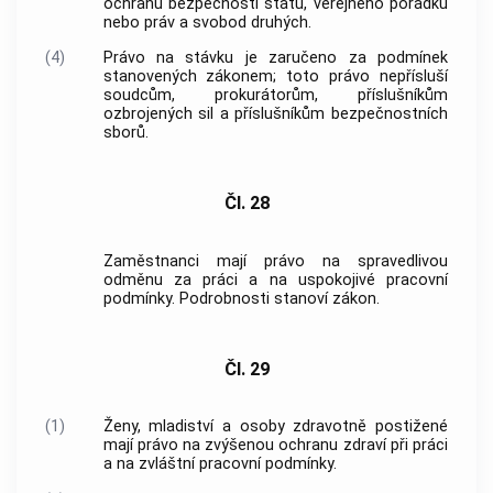
ochranu bezpečnosti státu, veřejného pořádku
nebo práv a svobod druhých.
(4)
Právo na stávku je zaručeno za podmínek
stanovených zákonem; toto právo nepřísluší
soudcům, prokurátorům, příslušníkům
ozbrojených sil a příslušníkům bezpečnostních
sborů.
Čl. 28
Zaměstnanci mají právo na spravedlivou
odměnu za práci a na uspokojivé pracovní
podmínky. Podrobnosti stanoví zákon.
Čl. 29
(1)
Ženy, mladiství a osoby zdravotně postižené
mají právo na zvýšenou ochranu zdraví při práci
a na zvláštní pracovní podmínky.