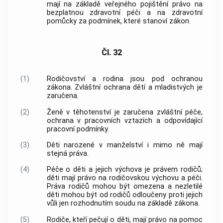
mají na základě veřejného pojištění právo na
bezplatnou zdravotní péči a na zdravotní
pomůcky za podmínek, které stanoví zákon.
Čl. 32
(1)
Rodičovství a rodina jsou pod ochranou
zákona. Zvláštní ochrana dětí a mladistvých je
zaručena.
(2)
Ženě v těhotenství je zaručena zvláštní péče,
ochrana v pracovních vztazích a odpovídající
pracovní podmínky.
(3)
Děti narozené v manželství i mimo ně mají
stejná práva.
(4)
Péče o děti a jejich výchova je právem rodičů;
děti mají právo na rodičovskou výchovu a péči.
Práva rodičů mohou být omezena a nezletilé
děti mohou být od rodičů odloučeny proti jejich
vůli jen rozhodnutím soudu na základě zákona.
(5)
Rodiče, kteří pečují o děti, mají právo na pomoc