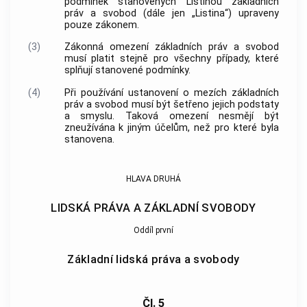
podmínek stanovených Listinou základních
práv a svobod (dále jen „Listina“) upraveny
pouze zákonem.
(3)
Zákonná omezení základních práv a svobod
musí platit stejně pro všechny případy, které
splňují stanovené podmínky.
(4)
Při používání ustanovení o mezích základních
práv a svobod musí být šetřeno jejich podstaty
a smyslu. Taková omezení nesmějí být
zneužívána k jiným účelům, než pro které byla
stanovena.
HLAVA DRUHÁ
LIDSKÁ PRÁVA A ZÁKLADNÍ SVOBODY
Oddíl první
Základní lidská práva a svobody
Čl. 5