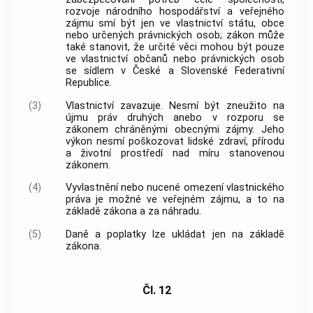
rozvoje národního hospodářství a veřejného
zájmu smí být jen ve vlastnictví státu,
obce
nebo určených právnických osob; zákon může
také stanovit, že určité věci mohou být pouze
ve vlastnictví občanů nebo právnických osob
se sídlem v České a Slovenské Federativní
Republice.
(3)
Vlastnictví zavazuje. Nesmí být zneužito na
újmu práv druhých anebo v rozporu se
zákonem chráněnými obecnými zájmy. Jeho
výkon nesmí poškozovat lidské zdraví, přírodu
a životní prostředí nad míru stanovenou
zákonem.
(4)
Vyvlastnění nebo nucené omezení vlastnického
práva je možné ve veřejném zájmu, a to na
základě zákona a za náhradu.
(5)
Daně a poplatky lze ukládat jen na základě
zákona.
Čl. 12