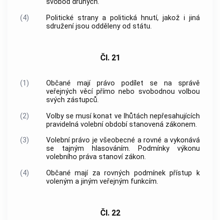
svobod druhých.
(4)
Politické strany a politická hnutí, jakož i jiná
sdružení jsou odděleny od státu.
Čl. 21
(1)
Občané mají právo podílet se na správě
veřejných věcí přímo nebo svobodnou volbou
svých zástupců.
(2)
Volby se musí konat ve lhůtách nepřesahujících
pravidelná volební období stanovená zákonem.
(3)
Volební právo je všeobecné a rovné a vykonává
se tajným hlasováním. Podmínky výkonu
volebního práva stanoví zákon.
(4)
Občané mají za rovných podmínek přístup k
voleným a jiným veřejným funkcím.
Čl. 22