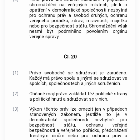
shromáždění na veřejných místech, jde-li o
opatření v demokratické společnosti nezbytná
pro ochranu práv a svobod druhých, ochranu
veřejného pořádku, zdraví, mravnosti, majetku
nebo pro bezpečnost státu. Shromáždění však
nesmí být podmíněno povolením orgánu
veřejné správy.
Čl. 20
(1)
Právo svobodně se sdružovat je zaručeno.
Každý má právo spolu s jinými se sdružovat ve
spolcích, společnostech a jiných sdruženích.
(2)
Občané mají právo zakládat též politické strany
a politická hnutí a sdružovat se v nich.
(3)
Výkon těchto práv lze omezit jen v případech
stanovených zákonem, jestliže to je v
demokratické společnosti nezbytné pro
bezpečnost státu, ochranu veřejné
bezpečnosti a veřejného pořádku, předcházení
trestným činům
nebo pro ochranu práv a