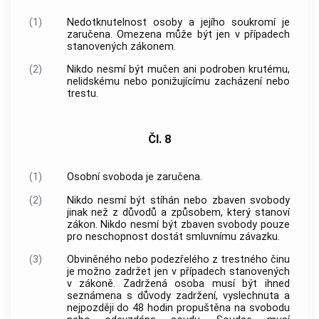
(1)
Nedotknutelnost osoby a jejího soukromí je
zaručena. Omezena může být jen v případech
stanovených zákonem.
(2)
Nikdo nesmí být mučen ani podroben krutému,
nelidskému nebo ponižujícímu zacházení nebo
trestu.
Čl. 8
(1)
Osobní svoboda je zaručena.
(2)
Nikdo nesmí být stíhán nebo zbaven svobody
jinak než z důvodů a způsobem, který stanoví
zákon. Nikdo nesmí být zbaven svobody pouze
pro neschopnost dostát smluvnímu závazku.
(3)
Obviněného nebo podezřelého z trestného činu
je možno zadržet jen v případech stanovených
v zákoně. Zadržená osoba musí být ihned
seznámena s důvody zadržení, vyslechnuta a
nejpozději do 48 hodin propuštěna na svobodu