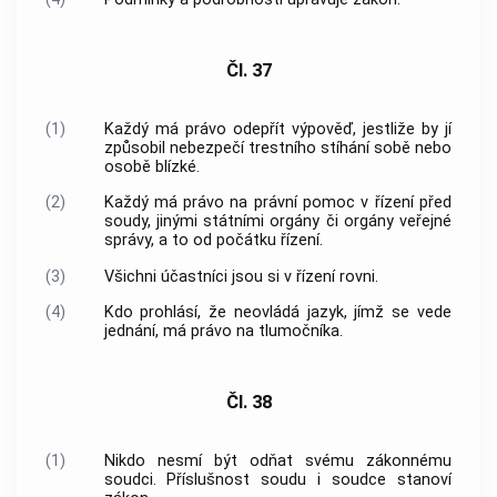
Čl. 37
(1)
Každý má právo odepřít výpověď, jestliže by jí
způsobil nebezpečí trestního stíhání sobě nebo
osobě blízké.
(2)
Každý má právo na právní pomoc v řízení před
soudy, jinými státními orgány či orgány veřejné
správy, a to od počátku řízení.
(3)
Všichni účastníci jsou si v řízení rovni.
(4)
Kdo prohlásí, že neovládá jazyk, jímž se vede
jednání, má právo na tlumočníka.
Čl. 38
(1)
Nikdo nesmí být odňat svému zákonnému
soudci. Příslušnost soudu i soudce stanoví