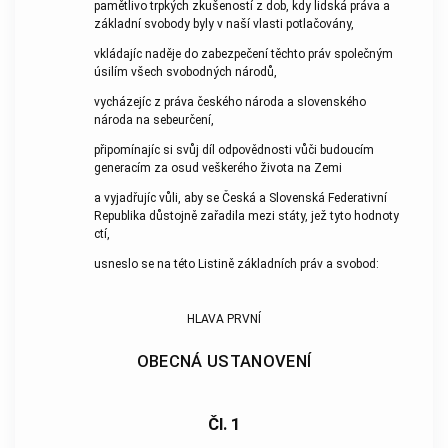
pamětlivo trpkých zkušeností z dob, kdy lidská práva a
základní svobody byly v naší vlasti potlačovány,
vkládajíc naděje do zabezpečení těchto práv společným
úsilím všech svobodných národů,
vycházejíc z práva českého národa a slovenského
národa na sebeurčení,
připomínajíc si svůj díl odpovědnosti vůči budoucím
generacím za osud veškerého života na Zemi
a vyjadřujíc vůli, aby se Česká a Slovenská Federativní
Republika důstojně zařadila mezi státy, jež tyto hodnoty
ctí,
usneslo se na této Listině základních práv a svobod:
HLAVA PRVNÍ
OBECNÁ USTANOVENÍ
Čl. 1