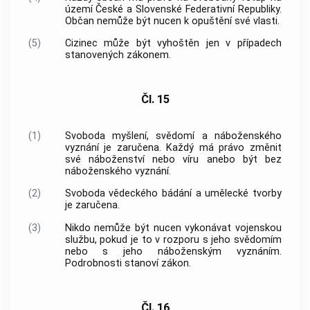
území České a Slovenské Federativní Republiky.
Občan nemůže být nucen k opuštění své vlasti.
(5)
Cizinec může být vyhoštěn jen v případech
stanovených zákonem.
Čl. 15
(1)
Svoboda myšlení, svědomí a náboženského
vyznání je zaručena. Každý má právo změnit
své náboženství nebo víru anebo být bez
náboženského vyznání.
(2)
Svoboda vědeckého bádání a umělecké tvorby
je zaručena.
(3)
Nikdo nemůže být nucen vykonávat vojenskou
službu, pokud je to v rozporu s jeho svědomím
nebo s jeho náboženským vyznáním.
Podrobnosti stanoví zákon.
Čl. 16