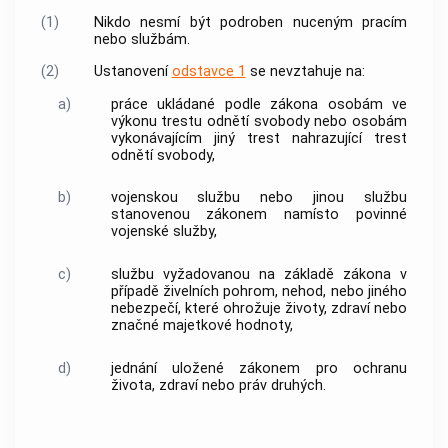
(1)
Nikdo nesmí být podroben nuceným pracím
nebo službám.
(2)
Ustanovení
odstavce 1
se nevztahuje na:
a)
práce ukládané podle zákona osobám ve
výkonu trestu odnětí svobody nebo osobám
vykonávajícím jiný trest nahrazující trest
odnětí svobody,
b)
vojenskou službu nebo jinou službu
stanovenou zákonem namísto povinné
vojenské služby,
c)
službu vyžadovanou na základě zákona v
případě živelních pohrom, nehod, nebo jiného
nebezpečí, které ohrožuje životy, zdraví nebo
značné majetkové hodnoty,
d)
jednání uložené zákonem pro ochranu
života, zdraví nebo práv druhých.