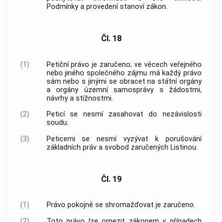
Podmínky a provedení stanoví zákon.
Čl. 18
(1)
Petiční právo je zaručeno; ve věcech veřejného
nebo jiného společného zájmu má každý právo
sám nebo s jinými se obracet na státní orgány
a orgány územní samosprávy s žádostmi,
návrhy a stížnostmi.
(2)
Peticí se nesmí zasahovat do nezávislosti
soudu.
(3)
Peticemi se nesmí vyzývat k porušování
základních práv a svobod zaručených Listinou.
Čl. 19
(1)
Právo pokojně se shromažďovat je zaručeno.
(2)
Toto právo lze omezit zákonem v případech