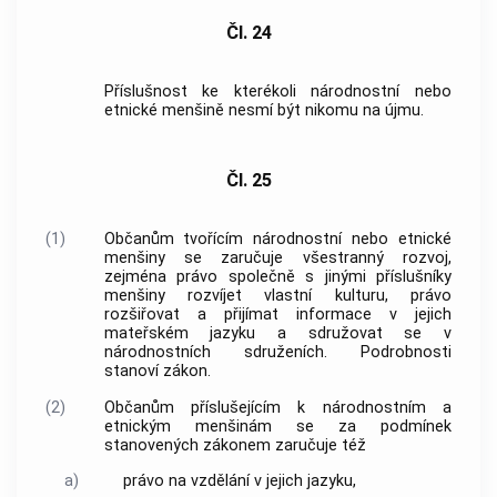
Čl. 24
Příslušnost ke kterékoli národnostní nebo
etnické menšině nesmí být nikomu na újmu.
Čl. 25
(1)
Občanům tvořícím národnostní nebo etnické
menšiny se zaručuje všestranný rozvoj,
zejména právo společně s jinými příslušníky
menšiny rozvíjet vlastní kulturu, právo
rozšiřovat a přijímat informace v jejich
mateřském jazyku a sdružovat se v
národnostních sdruženích. Podrobnosti
stanoví zákon.
(2)
Občanům příslušejícím k národnostním a
etnickým menšinám se za podmínek
stanovených zákonem zaručuje též
a)
právo na vzdělání v jejich jazyku,