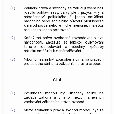
(1)
Základní práva a svobody se zaručují všem bez
rozdílu pohlaví, rasy, barvy pleti, jazyka, víry a
náboženství, politického či jiného smýšlení,
národního nebo sociálního původu, příslušnosti
k národnostní nebo etnické menšině, majetku,
rodu nebo jiného postavení.
(2)
Každý má právo svobodně rozhodovat o své
národnosti. Zakazuje se jakékoli ovlivňování
tohoto rozhodování a všechny způsoby
nátlaku směřující k odnárodňování.
(3)
Nikomu nesmí být způsobena újma na právech
pro uplatňování jeho základních práv a svobod.
Čl. 4
(1)
Povinnosti mohou být ukládány toliko na
základě zákona a v jeho mezích a jen při
zachování základních práv a svobod.
(2)
Meze základních práv a svobod mohou být za