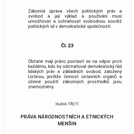
Zákonná úprava všech politických práv a
svobod a její výklad a používání musí
umožňovat a ochraňovat svobodnou soutěž
politických sil v demokratické společnosti.
Čl. 23
Občané mají právo postavit se na odpor proti
každému, kdo by odstraňoval demokratický řád
lidských práv a základních svobod, založený
Listinou, jestliže činnost ústavních orgánů a
účinné použití zákonných prostředků jsou
znemožněny.
HLAVA TŘETÍ
PRÁVA NÁRODNOSTNÍCH A ETNICKÝCH
MENŠIN