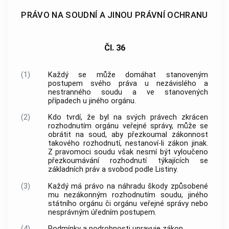
PRÁVO NA SOUDNÍ A JINOU PRÁVNÍ OCHRANU
Čl. 36
(1)
Každý se může domáhat stanoveným
postupem svého práva u nezávislého a
nestranného soudu a ve stanovených
případech u jiného orgánu.
(2)
Kdo tvrdí, že byl na svých právech zkrácen
rozhodnutím orgánu veřejné správy, může se
obrátit na soud, aby přezkoumal zákonnost
takového rozhodnutí, nestanoví-li zákon jinak.
Z pravomoci soudu však nesmí být vyloučeno
přezkoumávání rozhodnutí týkajících se
základních práv a svobod podle Listiny.
(3)
Každý má právo na náhradu škody způsobené
mu nezákonným rozhodnutím soudu, jiného
státního orgánu či orgánu veřejné správy nebo
nesprávným úředním postupem.
(4)
Podmínky a podrobnosti upravuje zákon.