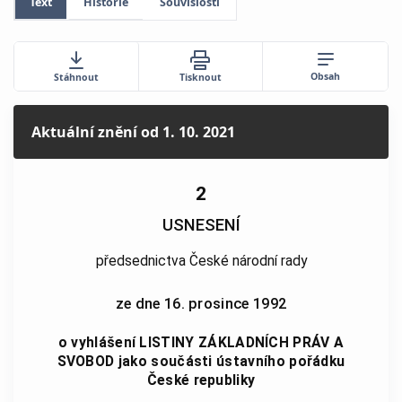
Text
Historie
Souvislosti
Obsah
Stáhnout
Tisknout
Aktuální znění
od 1. 10. 2021
2
USNESENÍ
předsednictva České národní rady
ze dne 16. prosince 1992
o vyhlášení LISTINY ZÁKLADNÍCH PRÁV A
SVOBOD jako součásti ústavního pořádku
České republiky