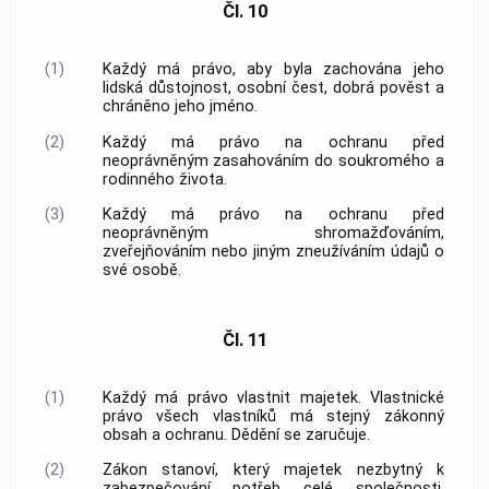
Čl. 10
(1)
Každý má právo, aby byla zachována jeho
lidská důstojnost, osobní čest, dobrá pověst a
chráněno jeho jméno.
(2)
Každý má právo na ochranu před
neoprávněným zasahováním do soukromého a
rodinného života.
(3)
Každý má právo na ochranu před
neoprávněným shromažďováním,
zveřejňováním nebo jiným zneužíváním údajů o
své osobě.
Čl. 11
(1)
Každý má právo vlastnit majetek. Vlastnické
právo všech vlastníků má stejný zákonný
obsah a ochranu. Dědění se zaručuje.
(2)
Zákon stanoví, který majetek nezbytný k
zabezpečování potřeb celé společnosti,