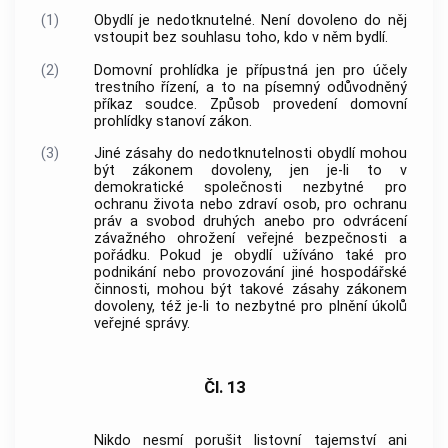
(1)
Obydlí je nedotknutelné. Není dovoleno do něj
vstoupit bez souhlasu toho, kdo v něm bydlí.
(2)
Domovní prohlídka je přípustná jen pro účely
trestního řízení
, a to na písemný odůvodněný
příkaz soudce. Způsob provedení domovní
prohlídky stanoví zákon.
(3)
Jiné zásahy do nedotknutelnosti obydlí mohou
být zákonem dovoleny, jen je-li to v
demokratické společnosti nezbytné pro
ochranu života nebo zdraví osob, pro ochranu
práv a svobod druhých anebo pro odvrácení
závažného ohrožení veřejné bezpečnosti a
pořádku. Pokud je obydlí užíváno také pro
podnikání nebo provozování jiné hospodářské
činnosti, mohou být takové zásahy zákonem
dovoleny, též je-li to nezbytné pro plnění úkolů
veřejné správy.
Čl. 13
Nikdo nesmí porušit listovní tajemství ani