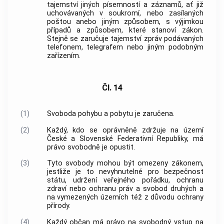
tajemství jiných písemností a záznamů, ať již
uchovávaných v soukromí, nebo zasílaných
poštou anebo jiným způsobem, s výjimkou
případů a způsobem, které stanoví zákon.
Stejně se zaručuje tajemství zpráv podávaných
telefonem, telegrafem nebo jiným podobným
zařízením.
Čl. 14
(1)
Svoboda pohybu a pobytu je zaručena.
(2)
Každý, kdo se oprávněně zdržuje na území
České a Slovenské Federativní Republiky, má
právo svobodně je opustit.
(3)
Tyto svobody mohou být omezeny zákonem,
jestliže je to nevyhnutelné pro bezpečnost
státu, udržení veřejného pořádku, ochranu
zdraví nebo ochranu práv a svobod druhých a
na vymezených územích též z důvodu ochrany
přírody.
(4)
Každý občan má právo na svobodný vstup na