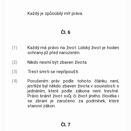
Každý je způsobilý mít práva.
Čl. 6
(1)
Každý má právo na život. Lidský život je hoden
ochrany již před narozením.
(2)
Nikdo nesmí být zbaven života.
(3)
Trest smrti se nepřipouští.
(4)
Porušením práv podle tohoto článku není,
jestliže byl někdo zbaven života v souvislosti s
jednáním, které podle zákona není trestné.
Právo bránit život svůj či život jiného člověka i
se zbraní je zaručeno za podmínek, které
stanoví zákon.
Čl. 7