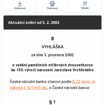
Obsah
Stáhnout
Tisknout
Aktuální znění
od 5. 2. 2003
8
VYHLÁŠKA
ze dne 3. prosince 2002
o vydání pamětních stříbrných dvousetkorun
ke 150. výročí narození Jaroslava Vrchlického
Česká národní banka stanoví podle
§ 22 písm. a)
zákona č. 6/1993 Sb.
, o České národní bance:
§ 1