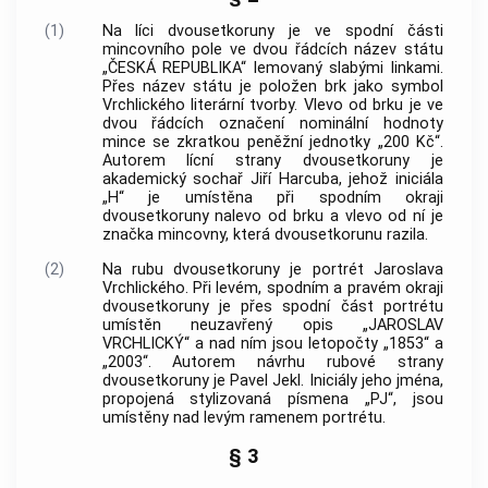
(1)
Na líci dvousetkoruny je ve spodní části
mincovního pole ve dvou řádcích název státu
„ČESKÁ REPUBLIKA“ lemovaný slabými linkami.
Přes název státu je položen brk jako symbol
Vrchlického literární tvorby. Vlevo od brku je ve
dvou řádcích označení nominální hodnoty
mince se zkratkou peněžní jednotky „200 Kč“.
Autorem
lícní strany dvousetkoruny je
akademický sochař Jiří Harcuba, jehož iniciála
„H“ je umístěna při spodním okraji
dvousetkoruny nalevo od brku a vlevo od ní je
značka mincovny, která dvousetkorunu razila.
(2)
Na rubu dvousetkoruny je portrét Jaroslava
Vrchlického. Při levém, spodním a pravém okraji
dvousetkoruny je přes spodní část portrétu
umístěn neuzavřený opis „JAROSLAV
VRCHLICKÝ“ a nad ním jsou letopočty „1853“ a
„2003“.
Autorem
návrhu rubové strany
dvousetkoruny je Pavel Jekl. Iniciály jeho jména,
propojená stylizovaná písmena „PJ“, jsou
umístěny nad levým ramenem portrétu.
§ 3