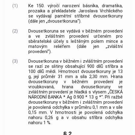
(1)
Ke 150. výročí narození básníka, dramatika,
prozaika a překladatele Jaroslava Vrchlického
se vydávají pamětní stříbrné dvousetkoruny
(dále jen „dvousetkoruna“).
(2)
Dvousetkoruna se vydává v běžném provedení
a ve zvláštním provedení určeném pro
sběratelské účely s leštěným polem mince a
matovým reliéfem (dále jen „zvláštní
provedení“).
(3)
Dvousetkoruna v běžném i zvláštním provedení
se razí ze slitiny obsahující 900 dílů stříbra a
100 dílů mědi. Hmotnost dvousetkoruny je 13
g, její průměr 31 mm a síla 2,30 mm. Hrana
dvousetkoruny v běžném provedení je
vroubkovaná, hrana dvousetkoruny ve
zvláštním provedení je hladká s vlysem „
ČESKÁ
NÁRODNÍ BANKA
* Ag 0.900 * 13 g *“. Při ražbě
dvousetkoruny v běžném i zvláštním provedení
je povolená odchylka v průměru 0,1 mm a v síle
0,15 mm. V hmotnosti je povolená odchylka
nahoru 0,26 g a v obsahu stříbra odchylka
nahoru 1 %.
§ 2