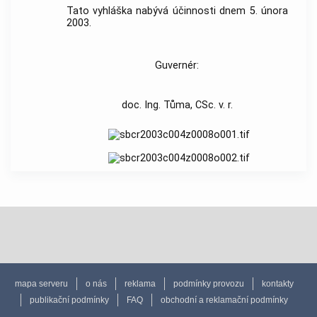
Tato vyhláška nabývá účinnosti dnem 5. února
2003.
Guvernér:
doc. Ing. Tůma, CSc. v. r.
mapa serveru
o nás
reklama
podmínky provozu
kontakty
publikační podmínky
FAQ
obchodní a reklamační podmínky