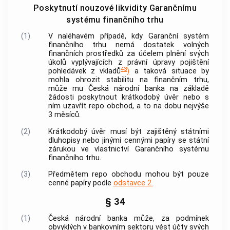
Poskytnutí nouzové likvidity Garančnímu
systému finančního trhu
(1)
V naléhavém případě, kdy Garanční systém
finančního trhu nemá dostatek volných
finančních prostředků za účelem plnění svých
úkolů vyplývajících z právní úpravy pojištění
43
pohledávek z vkladů
)
a taková situace by
mohla ohrozit stabilitu na finančním trhu,
může mu
Česká národní banka
na základě
žádosti poskytnout krátkodobý úvěr nebo s
ním uzavřít
repo obchod
, a to na dobu nejvýše
3 měsíců.
(2)
Krátkodobý úvěr musí být zajištěný státními
dluhopisy nebo jinými cennými papíry se státní
zárukou ve vlastnictví Garančního systému
finančního trhu.
(3)
Předmětem
repo obchodu
mohou být pouze
cenné papíry podle
odstavce 2.
§ 34
(1)
Česká národní banka
může, za podmínek
obvyklých v bankovním sektoru vést účty svých