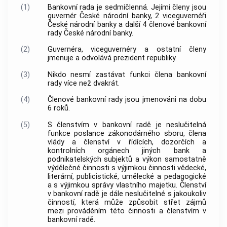
(1)
Bankovní rada je sedmičlenná. Jejími členy jsou
guvernér
České národní banky
, 2 viceguvernéři
České národní banky
a další 4 členové bankovní
rady
České národní banky
.
(2)
Guvernéra, viceguvernéry a ostatní členy
jmenuje a odvolává prezident republiky.
(3)
Nikdo nesmí zastávat funkci člena bankovní
rady více než dvakrát.
(4)
Členové bankovní rady jsou jmenováni na dobu
6 roků.
(5)
S členstvím v bankovní radě je neslučitelná
funkce poslance zákonodárného sboru, člena
vlády a členství v řídících, dozorčích a
kontrolních orgánech jiných
bank
a
podnikatelských subjektů a výkon samostatně
výdělečné činnosti s výjimkou činnosti vědecké,
literární, publicistické, umělecké a pedagogické
a s výjimkou správy vlastního majetku. Členství
v bankovní radě je dále neslučitelné s jakoukoliv
činností, která může způsobit střet zájmů
mezi prováděním této činnosti a členstvím v
bankovní radě.