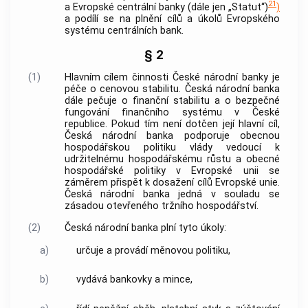
21
a Evropské centrální
banky
(dále jen „Statut“)
)
a podílí se na plnění cílů a úkolů Evropského
systému centrálních
bank
.
§ 2
(1)
Hlavním cílem činnosti
České národní banky
je
péče o cenovou stabilitu.
Česká národní banka
dále pečuje o finanční stabilitu a o bezpečné
fungování finančního systému v České
republice. Pokud tím není dotčen její hlavní cíl,
Česká národní banka
podporuje obecnou
hospodářskou politiku vlády vedoucí k
udržitelnému hospodářskému růstu a obecné
hospodářské politiky v Evropské unii se
záměrem přispět k dosažení cílů Evropské unie.
Česká národní banka
jedná v souladu se
zásadou otevřeného tržního hospodářství.
(2)
Česká národní banka
plní tyto úkoly:
a)
určuje a provádí měnovou politiku,
b)
vydává bankovky a mince,