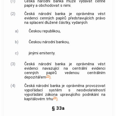
(1)
Česká národní banka
může vydávat
cenné
papíry
a obchodovat s nimi.
(2)
Česká národní banka
je oprávněna vést
evidenci
cenných papírů
představujících právo
na splacení dlužené částky, vydaných
a)
Českou republikou,
b)
Českou národní bankou
,
c)
jinými emitenty.
(3)
Česká národní banka
je oprávněna vést
evidenci navazující na centrální evidenci
cenných papírů
vedenou centrálním
25
depozitářem
)
.
(4)
Česká národní banka
je oprávněna provozovat
vypořádací systém s neodvolatelností
vypořádání zákona upravujícího podnikání na
26
kapitálovém trhu
)
.
§ 33a