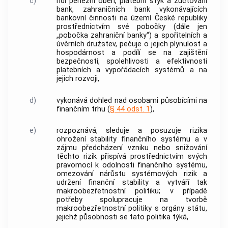
c)
řídí peněžní oběh, platební styk a zúčtování
bank
, zahraničních
bank
vykonávajících
bankovní činnosti na území České republiky
prostřednictvím své pobočky (dále jen
„pobočka zahraniční
banky
“) a spořitelních a
úvěrních družstev, pečuje o jejich plynulost a
hospodárnost a podílí se na zajištění
bezpečnosti, spolehlivosti a efektivnosti
platebních a vypořádacích systémů a na
jejich rozvoji,
d)
vykonává dohled nad osobami působícími na
finančním trhu (
§ 44 odst. 1
),
e)
rozpoznává, sleduje a posuzuje rizika
ohrožení stability finančního systému a v
zájmu předcházení vzniku nebo snižování
těchto rizik přispívá prostřednictvím svých
pravomocí k odolnosti finančního systému,
omezování nárůstu systémových rizik a
udržení finanční stability a vytváří tak
makroobezřetnostní politiku; v případě
potřeby spolupracuje na tvorbě
makroobezřetnostní politiky s orgány státu,
jejichž působnosti se tato politika týká,