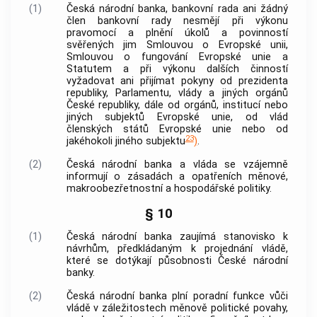
(1)
Česká národní banka
, bankovní rada ani žádný
člen bankovní rady nesmějí při výkonu
pravomocí a plnění úkolů a povinností
svěřených jim Smlouvou o Evropské unii,
Smlouvou o fungování Evropské unie a
Statutem a při výkonu dalších činností
vyžadovat ani přijímat pokyny od prezidenta
republiky, Parlamentu, vlády a jiných orgánů
České republiky, dále od orgánů, institucí nebo
jiných subjektů Evropské unie, od vlád
členských států Evropské unie nebo od
23
jakéhokoli jiného subjektu
)
.
(2)
Česká národní banka
a vláda se vzájemně
informují o zásadách a opatřeních měnové,
makroobezřetnostní a hospodářské politiky.
§ 10
(1)
Česká národní banka
zaujímá stanovisko k
návrhům, předkládaným k projednání vládě,
které se dotýkají působnosti
České národní
banky
.
(2)
Česká národní banka
plní poradní funkce vůči
vládě v záležitostech měnově politické povahy,