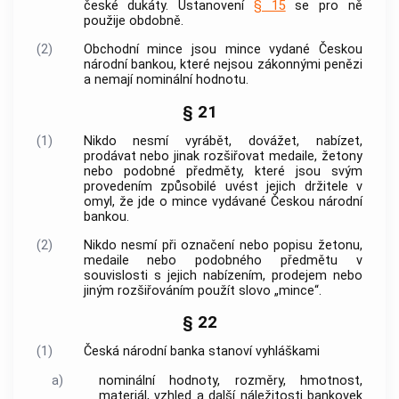
české dukáty. Ustanovení
§ 15
se pro ně
použije obdobně.
(2)
Obchodní mince jsou mince vydané
Českou
národní bankou
, které nejsou zákonnými penězi
a nemají nominální hodnotu.
§ 21
(1)
Nikdo nesmí vyrábět, dovážet, nabízet,
prodávat nebo jinak rozšiřovat medaile, žetony
nebo podobné předměty, které jsou svým
provedením způsobilé uvést jejich držitele v
omyl, že jde o mince vydávané
Českou národní
bankou
.
(2)
Nikdo nesmí při označení nebo popisu žetonu,
medaile nebo podobného předmětu v
souvislosti s jejich nabízením, prodejem nebo
jiným rozšiřováním použít slovo „mince“.
§ 22
(1)
Česká národní banka
stanoví vyhláškami
a)
nominální hodnoty, rozměry, hmotnost,
materiál, vzhled a další náležitosti bankovek