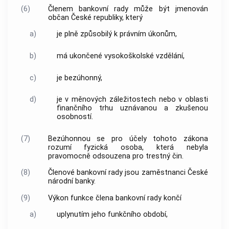
(6)
Členem bankovní rady může být jmenován
občan České republiky, který
a)
je plně způsobilý k právním úkonům,
b)
má ukončené vysokoškolské vzdělání,
c)
je bezúhonný,
d)
je v měnových záležitostech nebo v oblasti
finančního trhu uznávanou a zkušenou
osobností.
(7)
Bezúhonnou se pro účely tohoto zákona
rozumí fyzická osoba, která nebyla
pravomocně odsouzena pro
trestný čin
.
(8)
Členové bankovní rady jsou zaměstnanci
České
národní banky
.
(9)
Výkon funkce člena bankovní rady končí
a)
uplynutím jeho funkčního období,