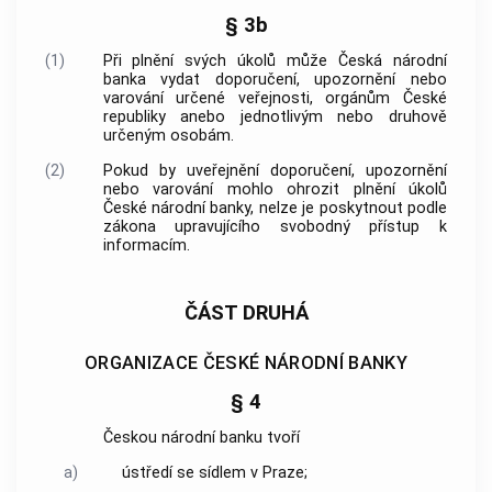
§ 3b
(1)
Při plnění svých úkolů může
Česká národní
banka
vydat doporučení, upozornění nebo
varování určené veřejnosti, orgánům České
republiky anebo jednotlivým nebo druhově
určeným osobám.
(2)
Pokud by uveřejnění doporučení, upozornění
nebo varování mohlo ohrozit plnění úkolů
České národní banky
, nelze je poskytnout podle
zákona upravujícího svobodný přístup k
informacím.
ČÁST DRUHÁ
ORGANIZACE ČESKÉ NÁRODNÍ BANKY
§ 4
Českou národní banku
tvoří
a)
ústředí se sídlem v Praze;