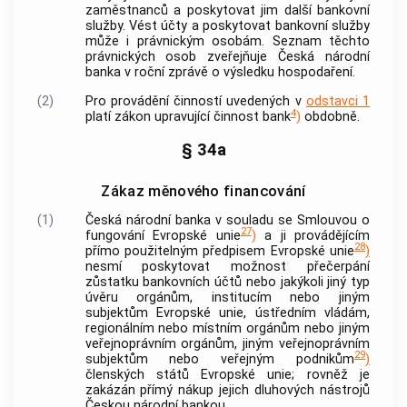
zaměstnanců a poskytovat jim další bankovní
služby. Vést účty a poskytovat bankovní služby
může i právnickým osobám. Seznam těchto
právnických osob zveřejňuje
Česká národní
banka
v roční zprávě o výsledku hospodaření.
(2)
Pro provádění činností uvedených v
odstavci 1
4
platí zákon upravující činnost
bank
)
obdobně.
§ 34a
Zákaz měnového financování
(1)
Česká národní banka
v souladu se Smlouvou o
27
fungování Evropské unie
)
a ji provádějícím
28
přímo použitelným předpisem Evropské unie
)
nesmí poskytovat možnost přečerpání
zůstatku bankovních účtů nebo jakýkoli jiný typ
úvěru orgánům, institucím nebo jiným
subjektům Evropské unie, ústředním vládám,
regionálním nebo místním orgánům nebo jiným
veřejnoprávním orgánům, jiným veřejnoprávním
29
subjektům nebo veřejným podnikům
)
členských států Evropské unie; rovněž je
zakázán přímý nákup jejich dluhových nástrojů
Českou národní bankou
.