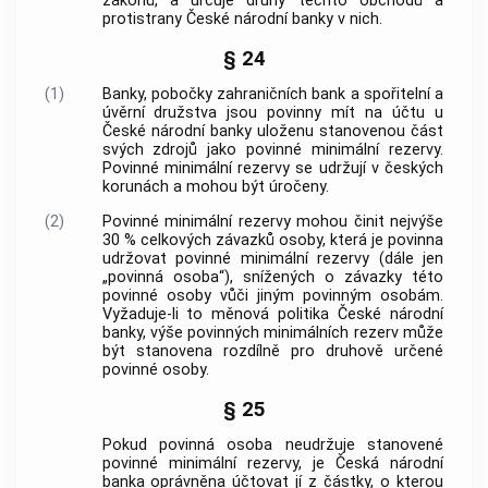
zákonů, a určuje druhy těchto obchodů a
protistrany
České národní banky
v nich.
§ 24
(1)
Banky
, pobočky zahraničních
bank
a spořitelní a
úvěrní družstva jsou povinny mít na účtu u
České národní banky
uloženu stanovenou část
svých zdrojů jako povinné minimální rezervy.
Povinné minimální rezervy se udržují v českých
korunách a mohou být úročeny.
(2)
Povinné minimální rezervy mohou činit nejvýše
30 % celkových závazků osoby, která je povinna
udržovat povinné minimální rezervy (dále jen
„povinná osoba“), snížených o závazky této
povinné osoby vůči jiným povinným osobám.
Vyžaduje-li to měnová politika
České národní
banky
, výše povinných minimálních rezerv může
být stanovena rozdílně pro druhově určené
povinné osoby.
§ 25
Pokud povinná osoba neudržuje stanovené
povinné minimální rezervy, je
Česká národní
banka
oprávněna účtovat jí z částky, o kterou