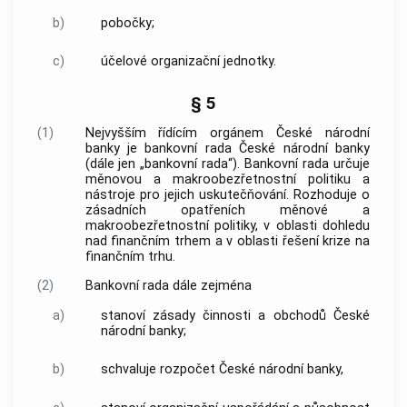
b)
pobočky;
c)
účelové organizační jednotky.
§ 5
(1)
Nejvyšším řídícím orgánem
České národní
banky
je bankovní rada
České národní banky
(dále jen „bankovní rada“). Bankovní rada určuje
měnovou a makroobezřetnostní politiku a
nástroje pro jejich uskutečňování. Rozhoduje o
zásadních opatřeních měnové a
makroobezřetnostní politiky, v oblasti dohledu
nad finančním trhem a v oblasti řešení krize na
finančním trhu.
(2)
Bankovní rada dále zejména
a)
stanoví zásady činnosti a obchodů
České
národní banky
;
b)
schvaluje rozpočet
České národní banky
,