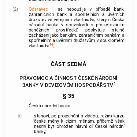
(2)
Odstavec 1
se nepoužije v případě
bank
,
zahraničních
bank
a spořitelních a úvěrních
družstev ve veřejném vlastnictví, kterým
Česká
národní banka
v souvislosti s poskytováním
peněžních prostředků poskytuje stejné
zacházení jako
bankám
, zahraničním
bankám
a
spořitelním a úvěrním družstvům v soukromém
44
vlastnictví
)
.
ČÁST SEDMÁ
PRAVOMOC A ČINNOST ČESKÉ NÁRODNÍ
BANKY V DEVIZOVÉM HOSPODÁŘSTVÍ
§ 35
Česká národní banka
a)
stanoví, po projednání s vládou, režim kurzu
české měny k cizím měnám, přičemž však
nesmí být ohrožen hlavní cíl
České národní
banky
,