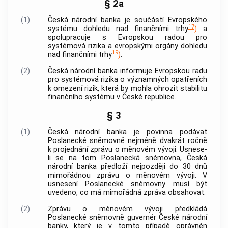
§ 2a
(1)
Česká národní banka
je součástí Evropského
17
systému dohledu nad finančními trhy
)
a
spolupracuje s Evropskou radou pro
systémová rizika a evropskými orgány dohledu
19
nad finančními trhy
)
.
(2)
Česká národní banka
informuje Evropskou radu
pro systémová rizika o významných opatřeních
k omezení rizik, která by mohla ohrozit stabilitu
finančního systému v České republice.
§ 3
(1)
Česká národní banka
je povinna podávat
Poslanecké sněmovně nejméně dvakrát ročně
k projednání zprávu o měnovém vývoji. Usnese-
li se na tom Poslanecká sněmovna,
Česká
národní banka
předloží nejpozději do 30 dnů
mimořádnou zprávu o měnovém vývoji. V
usnesení Poslanecké sněmovny musí být
uvedeno, co má mimořádná zpráva obsahovat.
(2)
Zprávu o měnovém vývoji předkládá
Poslanecké sněmovně guvernér
České národní
banky
, který je v tomto případě oprávněn