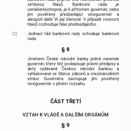
většinou hlasů. Bankovní rada je
usnášeníschopná, je-li přítomen guvernér, nebo
jím pověřený předsedající viceguvernér a
alespoň další tři její členové. V případě rovnosti
hlasů rozhoduje hlas předsedajícího.
(2)
Jednací řád bankovní rady schvaluje bankovní
rada.
§ 8
Jménem
České národní banky
jedná navenek
guvernér, který též podepisuje právní předpisy a
akty vydávané
Českou národní bankou
a
vyhlašované ve Sbírce zákonů a mezinárodních
smluv. Guvernéra zastupuje jím pověřený
viceguvernér v plném rozsahu.
ČÁST TŘETÍ
VZTAH K VLÁDĚ A DALŠÍM ORGÁNŮM
§ 9