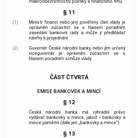
makroobezřetnostní politiky a finančního trhu.
§ 11
(1)
Ministr financí nebo jiný pověřený člen vlády je
oprávněn zúčastnit se s hlasem poradním
zasedání bankovní rady a může jí předkládat
návrhy k projednání.
(2)
Guvernér
České národní banky
nebo jím určený
viceguvernér je oprávněn zúčastnit se s
hlasem poradním schůze vlády.
ČÁST ČTVRTÁ
EMISE BANKOVEK A MINCÍ
§ 12
Česká národní banka
má výhradní právo
vydávat bankovky a mince, jakož i bankovky a
mince pamětní (dále jen „bankovky a mince“).
§ 13