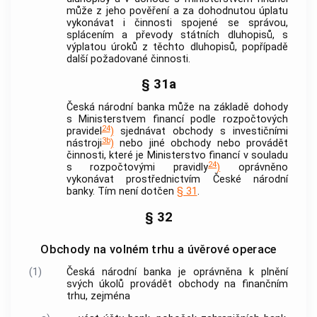
může z jeho pověření a za dohodnutou úplatu
vykonávat i činnosti spojené se správou,
splácením a převody státních dluhopisů, s
výplatou úroků z těchto dluhopisů, popřípadě
další požadované činnosti.
§ 31a
Česká národní banka
může na základě dohody
s Ministerstvem financí podle rozpočtových
24
pravidel
)
sjednávat obchody s investičními
3b
nástroji
)
nebo jiné obchody nebo provádět
činnosti, které je Ministerstvo financí v souladu
24
s rozpočtovými pravidly
)
oprávněno
vykonávat prostřednictvím
České národní
banky
. Tím není dotčen
§ 31
.
§ 32
Obchody na volném trhu a úvěrové operace
(1)
Česká národní banka
je oprávněna k plnění
svých úkolů provádět obchody na finančním
trhu, zejména