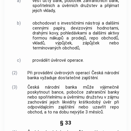
a)
vést účty
bank
, poboček zahraničních
bank
,
spořitelních a úvěrních družstev a přijímat
jejich vklady,
b)
obchodovat s investičními nástroji a dalšími
cennými papíry, devizovými hodnotami,
drahými kovy, pohledávkami a dalšími aktivy
formou nákupů a prodejů,
repo obchodů
,
vkladů, výpůjček, zápůjček nebo
termínovaných obchodů,
c)
provádět úvěrové operace.
(2)
Při provádění úvěrových operací
Česká národní
banka
vyžaduje dostatečné zajištění.
(3)
Česká národní banka
může výjimečně
poskytnout
bance
, pobočce zahraniční
banky
nebo spořitelnímu a úvěrnímu družstvu v zájmu
zachování jejich likvidity krátkodobý úvěr při
odpovídajícím zajištění nebo uzavřít
repo
obchod
, a to na dobu nejvýše 3 měsíců.
§ 33