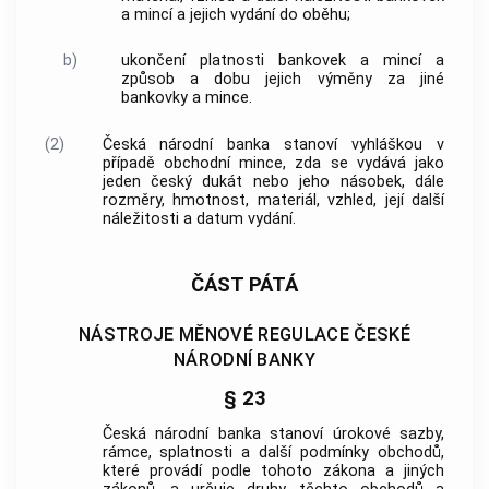
a mincí a jejich vydání do oběhu;
b)
ukončení platnosti bankovek a mincí a
způsob a dobu jejich výměny za jiné
bankovky a mince.
(2)
Česká národní banka
stanoví vyhláškou v
případě obchodní mince, zda se vydává jako
jeden český dukát nebo jeho násobek, dále
rozměry, hmotnost, materiál, vzhled, její další
náležitosti a datum vydání.
ČÁST PÁTÁ
NÁSTROJE MĚNOVÉ REGULACE ČESKÉ
NÁRODNÍ BANKY
§ 23
Česká národní banka
stanoví úrokové sazby,
rámce, splatnosti a další podmínky obchodů,
které provádí podle tohoto zákona a jiných