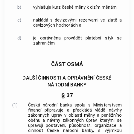
b)
vyhlašuje kurz české měny k cizím měnám;
c)
nakládá s devizovými rezervami ve zlatě a
devizových hodnotách a
d)
je oprávněna provádět platební styk se
zahraničím.
ČÁST OSMÁ
DALŠÍ ČINNOSTI A OPRÁVNĚNÍ ČESKÉ
NÁRODNÍ BANKY
§ 37
(1)
Česká národní banka
spolu s Ministerstvem
financí připravuje a předkládá vládě návrhy
zákonných úprav v oblasti měny a peněžního
oběhu a návrhy zákonných úprav, kterými se
upravují postavení, působnost, organizace a
činnost
České národní banky
, s výjimkou