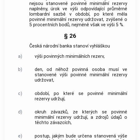
nejsou stanovené povinné minimální rezervy
naplněny, úrok ve výši odpovídající průměrné
lombardní sazbě v období, po které měla
povinné minimální rezervy udržovat, zvýšené o
5 procentních bodů, nejméně však ve výši 5 %.
§ 26
Česká národní banka
stanoví vyhláškou
a)
výši povinných minimálních rezerv,
b)
den, od něhož povinná osoba musí ve
stanovené výši povinné minimální rezervy
udržovat,
c)
období, po které se povinné minimální
rezervy udržují,
d)
okruh závazků, ze kterých se povinné
minimální rezervy udržují, a zdrojů údajů o
těchto závazcích,
e)
postup, jakým bude určena stanovená výše