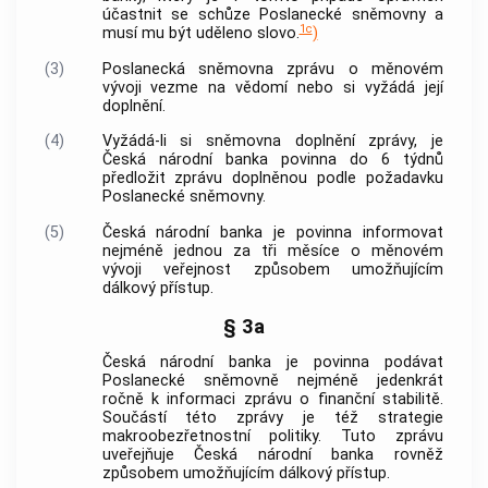
účastnit se schůze Poslanecké sněmovny a
1c
musí mu být uděleno slovo.
)
(3)
Poslanecká sněmovna zprávu o měnovém
vývoji vezme na vědomí nebo si vyžádá její
doplnění.
(4)
Vyžádá-li si sněmovna doplnění zprávy, je
Česká národní banka
povinna do 6 týdnů
předložit zprávu doplněnou podle požadavku
Poslanecké sněmovny.
(5)
Česká národní banka
je povinna informovat
nejméně jednou za tři měsíce o měnovém
vývoji veřejnost způsobem umožňujícím
dálkový přístup.
§ 3a
Česká národní banka
je povinna podávat
Poslanecké sněmovně nejméně jedenkrát
ročně k informaci zprávu o finanční stabilitě.
Součástí této zprávy je též strategie
makroobezřetnostní politiky. Tuto zprávu
uveřejňuje
Česká národní banka
rovněž
způsobem umožňujícím dálkový přístup.