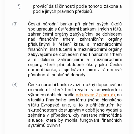
f)
provádí další činnosti podle tohoto zákona a
podle jiných právních předpisů.
(3)
Česká národní banka
při plnění svých úkolů
spolupracuje s ústředními
bankami
jiných států,
zahraničními orgány zabývajícími se dohledem
nad finančním trhem, zahraničními orgány
příslušnými k řešení krize, s mezinárodními
finančními institucemi a mezinárodními orgány
zabývajícími se dohledem nad finančním trhem
a s dalšími zahraničními a mezinárodními
orgány, které plní obdobné úkoly jako
Česká
národní banka
, a sjednává s nimi v rámci své
působnosti příslušné dohody.
(4)
Česká národní banka
zváží možný dopad svého
rozhodnutí, které hodlá vydat v souvislosti s
výkonem dohledu podle
odstavce 2 písm. d)
, na
stabilitu finančního systému jiného členského
státu Evropské unie, a to s přihlédnutím ke
skutečnostem dostupným v době jeho vydání a
zejména v případech, kdy nastane mimořádná
situace, která by mohla fungování finančních
systémů ovlivnit.