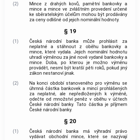
(2)
Mince z drahých kovů, pamětní bankovky a
mince a mince ve zvláštním provedení určené
ke sběratelským účelům mohou být prodávány
za ceny odlišné od jejich nominální hodnoty.
§ 19
(1)
Česká národní banka
může prohlásit za
neplatné a stáhnout z oběhu bankovky a
mince, které vydala. Jejich nominální hodnotu
uhradí výměnou za jiné nově vydané bankovky a
mince. Doba, po kterou je možno výměnu
provádět, nesmí být kratší pěti roků, pokud jiný
zákon nestanoví jinak.
(2)
Na konci období stanoveného pro výměnu se
úhrnná částka bankovek a mincí prohlášených
za neplatné, ale nepředložených k výměně,
odečte od množství peněz v oběhu v účtech
České národní banky
. Tato částka je příjmem
České národní banky
.
§ 20
(1)
Česká národní banka
má výhradní právo
vydávat obchodní mince, které se nazývají