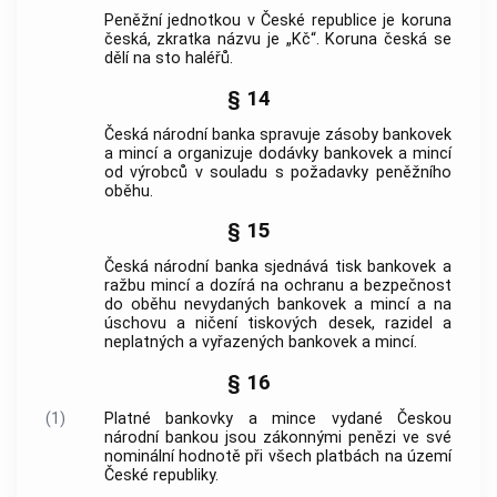
Peněžní jednotkou v České republice je koruna
česká, zkratka názvu je „Kč“. Koruna česká se
dělí na sto haléřů.
§ 14
Česká národní banka
spravuje zásoby bankovek
a mincí a organizuje dodávky bankovek a mincí
od výrobců v souladu s požadavky peněžního
oběhu.
§ 15
Česká národní banka
sjednává tisk bankovek a
ražbu mincí a dozírá na ochranu a bezpečnost
do oběhu nevydaných bankovek a mincí a na
úschovu a ničení tiskových desek, razidel a
neplatných a vyřazených bankovek a mincí.
§ 16
(1)
Platné bankovky a mince vydané
Českou
národní bankou
jsou zákonnými penězi ve své
nominální hodnotě při všech platbách na území
České republiky.