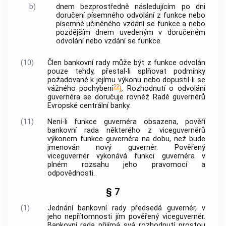
b)
dnem bezprostředně následujícím po dni
doručení písemného odvolání z funkce nebo
písemně učiněného vzdání se funkce a nebo
pozdějším dnem uvedeným v doručeném
odvolání nebo vzdání se funkce.
(10)
Člen bankovní rady může být z funkce odvolán
pouze tehdy, přestal-li splňovat podmínky
požadované k jejímu výkonu nebo dopustil-li se
22
vážného pochybení
)
. Rozhodnutí o odvolání
guvernéra se doručuje rovněž Radě guvernérů
Evropské centrální
banky
.
(11)
Není-li funkce guvernéra obsazena, pověří
bankovní rada některého z viceguvernérů
výkonem funkce guvernéra na dobu, než bude
jmenován nový guvernér. Pověřený
viceguvernér vykonává funkci guvernéra v
plném rozsahu jeho pravomocí a
odpovědnosti.
§ 7
(1)
Jednání bankovní rady předsedá guvernér, v
jeho nepřítomnosti jím pověřený viceguvernér.
Bankovní rada přijímá svá rozhodnutí prostou