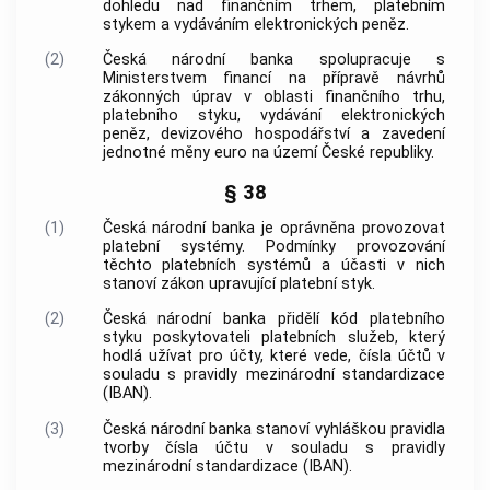
dohledu nad finančním trhem, platebním
stykem a vydáváním elektronických peněz.
(2)
Česká národní banka
spolupracuje s
Ministerstvem financí na přípravě návrhů
zákonných úprav v oblasti finančního trhu,
platebního styku, vydávání elektronických
peněz, devizového hospodářství a zavedení
jednotné měny euro na území České republiky.
§ 38
(1)
Česká národní banka
je oprávněna provozovat
platební systémy. Podmínky provozování
těchto platebních systémů a účasti v nich
stanoví zákon upravující platební styk.
(2)
Česká národní banka
přidělí kód platebního
styku poskytovateli platebních služeb, který
hodlá užívat pro účty, které vede, čísla účtů v
souladu s pravidly mezinárodní standardizace
(IBAN).
(3)
Česká národní banka
stanoví vyhláškou pravidla
tvorby čísla účtu v souladu s pravidly
mezinárodní standardizace (IBAN).