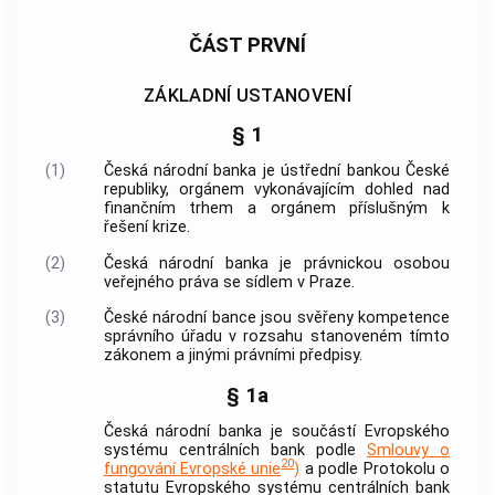
ČÁST PRVNÍ
ZÁKLADNÍ USTANOVENÍ
§ 1
(1)
Česká národní banka
je ústřední
bankou
České
republiky, orgánem vykonávajícím dohled nad
finančním trhem a orgánem příslušným k
řešení krize.
(2)
Česká národní banka
je právnickou osobou
veřejného práva se sídlem v Praze.
(3)
České národní bance
jsou svěřeny kompetence
správního úřadu v rozsahu stanoveném tímto
zákonem a jinými právními předpisy.
§ 1a
Česká národní banka
je součástí Evropského
systému centrálních
bank
podle
Smlouvy o
20
fungování Evropské unie
)
a podle Protokolu o
statutu Evropského systému centrálních
bank