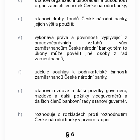
c)
stanoví organizační uspořádání a působnost
organizačních jednotek
České národní banky
;
d)
stanoví druhy fondů
České národní banky
,
jejich výši a použití;
e)
vykonává práva a povinnosti vyplývající z
pracovněprávních vztahů vůči
zaměstnancům
České národní banky
; těmito
úkony může pověřit jiné osoby z řad
zaměstnanců,
f)
uděluje souhlas k podnikatelské činnosti
zaměstnanců
České národní banky
,
g)
stanoví mzdové a další požitky guvernéra;
mzdové a další požitky viceguvernérů a
dalších členů bankovní rady stanoví guvernér,
h)
rozhoduje o rozkladech proti rozhodnutím
České národní banky
v prvním stupni.
§ 6