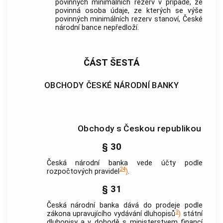
povinných minimálních rezerv v případě, že
povinná osoba údaje, ze kterých se výše
povinných minimálních rezerv stanoví,
České
národní bance
nepředloží.
ČÁST ŠESTÁ
OBCHODY ČESKÉ NÁRODNÍ BANKY
Obchody s Českou republikou
§ 30
Česká národní banka
vede účty podle
24
rozpočtových pravidel
)
.
§ 31
Česká národní banka
dává do prodeje podle
3
zákona upravujícího vydávání dluhopisů
)
státní
dluhopisy a v dohodě s ministerstvem financí