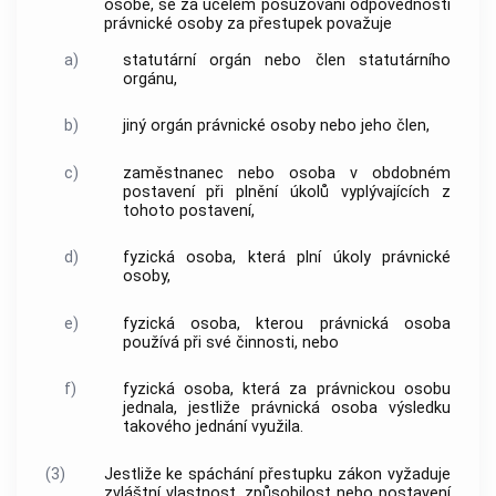
osobě, se za účelem posuzování odpovědnosti
právnické osoby za přestupek považuje
a)
statutární orgán nebo člen statutárního
orgánu,
b)
jiný orgán právnické osoby nebo jeho člen,
c)
zaměstnanec nebo osoba v obdobném
postavení při plnění úkolů vyplývajících z
tohoto postavení,
d)
fyzická osoba, která plní úkoly právnické
osoby,
e)
fyzická osoba, kterou právnická osoba
používá při své činnosti, nebo
f)
fyzická osoba, která za právnickou osobu
jednala, jestliže právnická osoba výsledku
takového jednání využila.
(3)
Jestliže ke spáchání přestupku zákon vyžaduje
zvláštní vlastnost, způsobilost nebo postavení