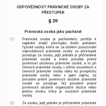
ODPOVĚDNOST PRÁVNICKÉ OSOBY ZA
PŘESTUPEK
§ 20
Právnická osoba jako pachatel
(1)
Právnická osoba je pachatelem, jestliže k
naplnění znaků přestupku došlo jednáním
fyzické osoby, která se za účelem posuzování
odpovědnosti právnické osoby za přestupek
považuje za osobu, jejíž jednání je přičitatelné
právnické osobě a která porušila právní
povinnost uloženou právnické osobě, a to při
činnosti právnické osoby, v přímé souvislosti s
činností právnické osoby nebo ku prospěchu
právnické osoby nebo v jejím zájmu; za
porušení právní povinnosti uložené právnické
osobě se považuje též porušení právní
povinnosti uložené organizační složce nebo
jinému útvaru, který je součástí právnické
osoby.
(2)
Za osobu, jejíž jednání je přičitatelné právnické