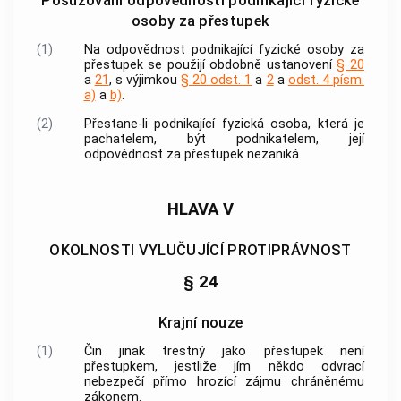
Posuzování odpovědnosti podnikající fyzické
osoby za přestupek
(1)
Na odpovědnost podnikající fyzické osoby za
přestupek se použijí obdobně ustanovení
§ 20
a
21
, s výjimkou
§ 20 odst. 1
a
2
a
odst. 4 písm.
a)
a
b)
.
(2)
Přestane-li podnikající fyzická osoba, která je
pachatelem, být podnikatelem, její
odpovědnost za přestupek nezaniká.
HLAVA V
OKOLNOSTI VYLUČUJÍCÍ PROTIPRÁVNOST
§ 24
Krajní nouze
(1)
Čin jinak trestný jako přestupek není
přestupkem, jestliže jím někdo odvrací
nebezpečí přímo hrozící zájmu chráněnému
zákonem.