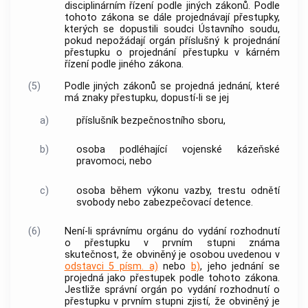
disciplinárním řízení podle jiných zákonů. Podle
tohoto zákona se dále projednávají přestupky,
kterých se dopustili soudci
Ústavního soudu
,
pokud nepožádají orgán příslušný k projednání
přestupku o projednání přestupku v kárném
řízení podle jiného zákona.
(5)
Podle jiných zákonů se projedná jednání, které
má znaky přestupku, dopustí-li se jej
a)
příslušník bezpečnostního sboru,
b)
osoba podléhající vojenské kázeňské
pravomoci, nebo
c)
osoba během výkonu vazby, trestu odnětí
svobody nebo zabezpečovací detence.
(6)
Není-li správnímu orgánu do vydání rozhodnutí
o přestupku v prvním stupni známa
skutečnost, že obviněný je osobou uvedenou v
odstavci 5 písm. a)
nebo
b)
, jeho jednání se
projedná jako přestupek podle tohoto zákona.
Jestliže správní orgán po vydání rozhodnutí o
přestupku v prvním stupni zjistí, že obviněný je