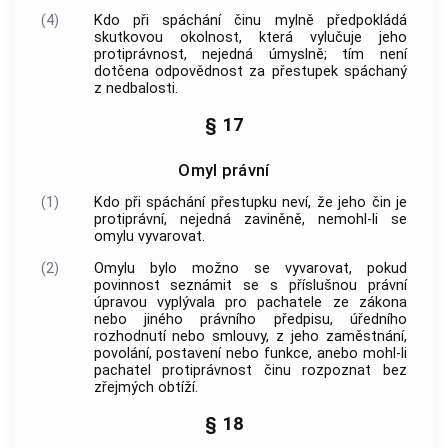
(4)
Kdo při spáchání činu mylně předpokládá
skutkovou okolnost, která vylučuje jeho
protiprávnost, nejedná úmyslně; tím není
dotčena odpovědnost za přestupek spáchaný
z nedbalosti.
§ 17
Omyl právní
(1)
Kdo při spáchání přestupku neví, že jeho čin je
protiprávní, nejedná zaviněně, nemohl-li se
omylu vyvarovat.
(2)
Omylu bylo možno se vyvarovat, pokud
povinnost seznámit se s příslušnou právní
úpravou vyplývala pro pachatele ze zákona
nebo jiného právního předpisu, úředního
rozhodnutí nebo smlouvy, z jeho zaměstnání,
povolání, postavení nebo funkce, anebo mohl-li
pachatel protiprávnost činu rozpoznat bez
zřejmých obtíží.
§ 18