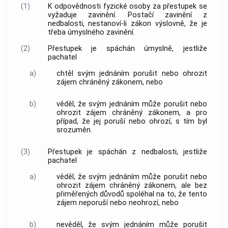
(1)
K odpovědnosti fyzické osoby za přestupek se
vyžaduje zavinění. Postačí zavinění z
nedbalosti, nestanoví-li zákon výslovně, že je
třeba úmyslného zavinění.
(2)
Přestupek je spáchán úmyslně, jestliže
pachatel
a)
chtěl svým jednáním porušit nebo ohrozit
zájem chráněný zákonem, nebo
b)
věděl, že svým jednáním může porušit nebo
ohrozit zájem chráněný zákonem, a pro
případ, že jej poruší nebo ohrozí, s tím byl
srozuměn.
(3)
Přestupek je spáchán z nedbalosti, jestliže
pachatel
a)
věděl, že svým jednáním může porušit nebo
ohrozit zájem chráněný zákonem, ale bez
přiměřených důvodů spoléhal na to, že tento
zájem neporuší nebo neohrozí, nebo
b)
nevěděl, že svým jednáním může porušit