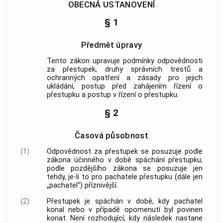
OBECNÁ USTANOVENÍ
§ 1
Předmět úpravy
Tento zákon upravuje podmínky odpovědnosti
za přestupek, druhy správních trestů a
ochranných opatření a zásady pro jejich
ukládání, postup před zahájením řízení o
přestupku a postup v řízení o přestupku.
§ 2
Časová působnost
(1)
Odpovědnost za přestupek se posuzuje podle
zákona účinného v době spáchání přestupku;
podle pozdějšího zákona se posuzuje jen
tehdy, je-li to pro pachatele přestupku (dále jen
„pachatel“) příznivější.
(2)
Přestupek je spáchán v době, kdy pachatel
konal nebo v případě opomenutí byl povinen
konat. Není rozhodující, kdy následek nastane