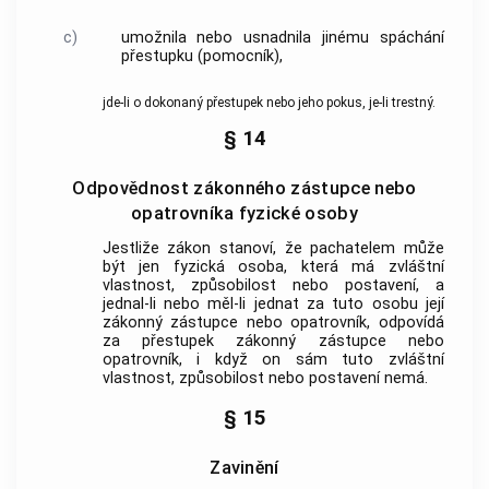
c)
umožnila nebo usnadnila jinému spáchání
přestupku (pomocník),
jde-li o dokonaný přestupek nebo jeho pokus, je-li trestný.
§ 14
Odpovědnost zákonného zástupce nebo
opatrovníka fyzické osoby
Jestliže zákon stanoví, že pachatelem může
být jen fyzická osoba, která má zvláštní
vlastnost, způsobilost nebo postavení, a
jednal-li nebo měl-li jednat za tuto osobu její
zákonný zástupce nebo opatrovník, odpovídá
za přestupek zákonný zástupce nebo
opatrovník, i když on sám tuto zvláštní
vlastnost, způsobilost nebo postavení nemá.
§ 15
Zavinění