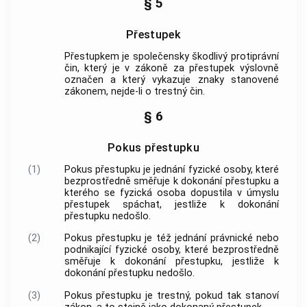
§ 5
Přestupek
Přestupkem je společensky škodlivý protiprávní
čin, který je v zákoně za přestupek výslovně
označen a který vykazuje znaky stanovené
zákonem, nejde-li o
trestný čin
.
§ 6
Pokus přestupku
(1)
Pokus přestupku je jednání fyzické osoby, které
bezprostředně směřuje k dokonání přestupku a
kterého se fyzická osoba dopustila v úmyslu
přestupek spáchat, jestliže k dokonání
přestupku nedošlo.
(2)
Pokus přestupku je též jednání právnické nebo
podnikající fyzické osoby, které bezprostředně
směřuje k dokonání přestupku, jestliže k
dokonání přestupku nedošlo.
(3)
Pokus přestupku je trestný, pokud tak stanoví