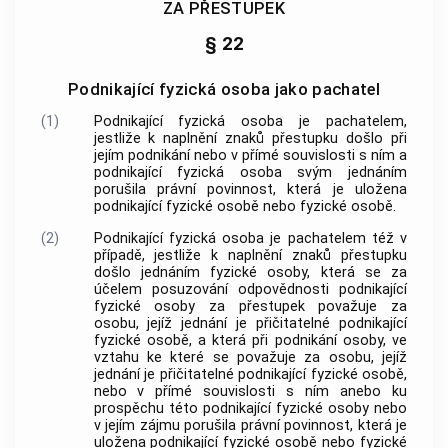
ZA PŘESTUPEK
§ 22
Podnikající fyzická osoba jako pachatel
(1)
Podnikající fyzická osoba je pachatelem,
jestliže k naplnění znaků přestupku došlo při
jejím podnikání nebo v přímé souvislosti s ním a
podnikající fyzická osoba svým jednáním
porušila právní povinnost, která je uložena
podnikající fyzické osobě nebo fyzické osobě.
(2)
Podnikající fyzická osoba je pachatelem též v
případě, jestliže k naplnění znaků přestupku
došlo jednáním fyzické osoby, která se za
účelem posuzování odpovědnosti podnikající
fyzické osoby za přestupek považuje za
osobu, jejíž jednání je přičitatelné podnikající
fyzické osobě, a která při podnikání osoby, ve
vztahu ke které se považuje za osobu, jejíž
jednání je přičitatelné podnikající fyzické osobě,
nebo v přímé souvislosti s ním anebo ku
prospěchu této podnikající fyzické osoby nebo
v jejím zájmu porušila právní povinnost, která je
uložena podnikající fyzické osobě nebo fyzické