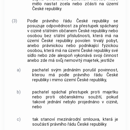
mělo nastat zcela nebo zčásti na území
České republiky.
(3)
Podle právního řádu České republiky se
posuzuje odpovědnost za přestupek spáchaný
v cizině státním občanem České republiky nebo
osobou bez státní příslušnosti, která má na
území České republiky povolen trvalý pobyt,
anebo právnickou nebo podnikající fyzickou
osobou, která má na území České republiky své
sídlo nebo zde alespoň vykonává svoji činnost
anebo zde má svůj nemovitý majetek, jestliže
a)
pachatel svým jednáním porušil povinnost,
kterou má podle právního řádu České
republiky i mimo území České republiky,
b)
pachatel spáchal přestupek proti majetku
nebo proti občanskému soužití, pokud
takové jednání nebylo projednáno v cizině,
nebo
c)
tak stanoví mezinárodní smlouva, která je
součástí právního řádu České republiky.