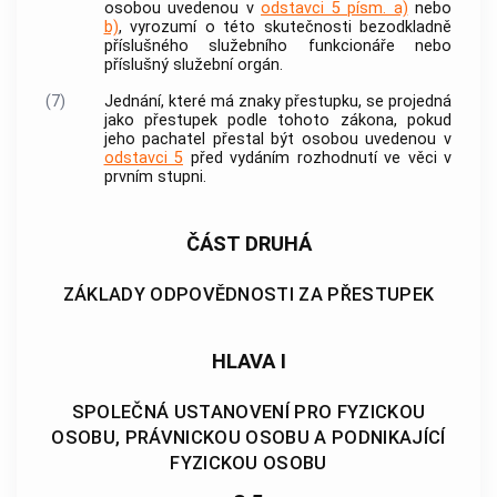
osobou uvedenou v
odstavci 5 písm. a)
nebo
b)
, vyrozumí o této skutečnosti bezodkladně
příslušného služebního funkcionáře nebo
příslušný služební orgán.
(7)
Jednání, které má znaky přestupku, se projedná
jako přestupek podle tohoto zákona, pokud
jeho pachatel přestal být osobou uvedenou v
odstavci 5
před vydáním rozhodnutí ve věci v
prvním stupni.
ČÁST DRUHÁ
ZÁKLADY ODPOVĚDNOSTI ZA PŘESTUPEK
HLAVA I
SPOLEČNÁ USTANOVENÍ PRO FYZICKOU
OSOBU, PRÁVNICKOU OSOBU A PODNIKAJÍCÍ
FYZICKOU OSOBU