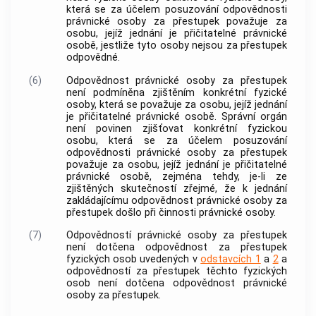
která se za účelem posuzování odpovědnosti
právnické osoby za přestupek považuje za
osobu, jejíž jednání je přičitatelné právnické
osobě, jestliže tyto osoby nejsou za přestupek
odpovědné.
(6)
Odpovědnost právnické osoby za přestupek
není podmíněna zjištěním konkrétní fyzické
osoby, která se považuje za osobu, jejíž jednání
je přičitatelné právnické osobě. Správní orgán
není povinen zjišťovat konkrétní fyzickou
osobu, která se za účelem posuzování
odpovědnosti právnické osoby za přestupek
považuje za osobu, jejíž jednání je přičitatelné
právnické osobě, zejména tehdy, je-li ze
zjištěných skutečností zřejmé, že k jednání
zakládajícímu odpovědnost právnické osoby za
přestupek došlo při činnosti právnické osoby.
(7)
Odpovědností právnické osoby za přestupek
není dotčena odpovědnost za přestupek
fyzických osob uvedených v
odstavcích 1
a
2
a
odpovědností za přestupek těchto fyzických
osob není dotčena odpovědnost právnické
osoby za přestupek.