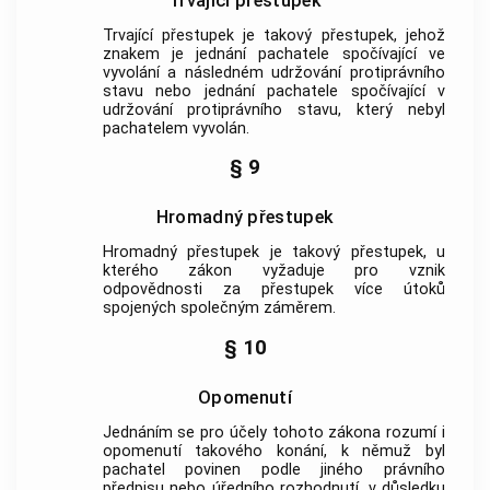
Trvající přestupek
Trvající přestupek je takový přestupek, jehož
znakem je jednání pachatele spočívající ve
vyvolání a následném udržování protiprávního
stavu nebo jednání pachatele spočívající v
udržování protiprávního stavu, který nebyl
pachatelem vyvolán.
§ 9
Hromadný přestupek
Hromadný přestupek je takový přestupek, u
kterého zákon vyžaduje pro vznik
odpovědnosti za přestupek více útoků
spojených společným záměrem.
§ 10
Opomenutí
Jednáním se pro účely tohoto zákona rozumí i
opomenutí takového konání, k němuž byl
pachatel povinen podle jiného právního
předpisu nebo úředního rozhodnutí, v důsledku