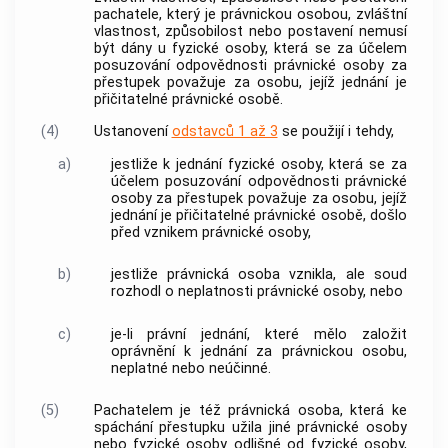
pachatele, který je právnickou osobou, zvláštní
vlastnost, způsobilost nebo postavení nemusí
být dány u fyzické osoby, která se za účelem
posuzování odpovědnosti právnické osoby za
přestupek považuje za osobu, jejíž jednání je
přičitatelné právnické osobě.
(4)
Ustanovení
odstavců 1 až 3
se použijí i tehdy,
a)
jestliže k jednání fyzické osoby, která se za
účelem posuzování odpovědnosti právnické
osoby za přestupek považuje za osobu, jejíž
jednání je přičitatelné právnické osobě, došlo
před vznikem právnické osoby,
b)
jestliže právnická osoba vznikla, ale soud
rozhodl o neplatnosti právnické osoby, nebo
c)
je-li právní jednání, které mělo založit
oprávnění k jednání za právnickou osobu,
neplatné nebo neúčinné.
(5)
Pachatelem je též právnická osoba, která ke
spáchání přestupku užila jiné právnické osoby
nebo fyzické osoby odlišné od fyzické osoby,