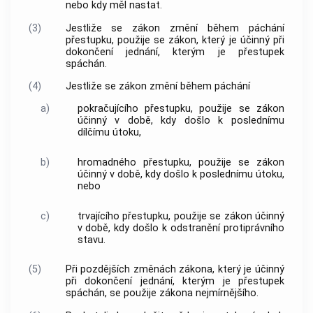
nebo kdy měl nastat.
(3)
Jestliže se zákon změní během páchání
přestupku, použije se zákon, který je účinný při
dokončení jednání, kterým je přestupek
spáchán.
(4)
Jestliže se zákon změní během páchání
a)
pokračujícího přestupku, použije se zákon
účinný v době, kdy došlo k poslednímu
dílčímu útoku,
b)
hromadného přestupku, použije se zákon
účinný v době, kdy došlo k poslednímu útoku,
nebo
c)
trvajícího přestupku, použije se zákon účinný
v době, kdy došlo k odstranění protiprávního
stavu.
(5)
Při pozdějších změnách zákona, který je účinný
při dokončení jednání, kterým je přestupek
spáchán, se použije zákona nejmírnějšího.