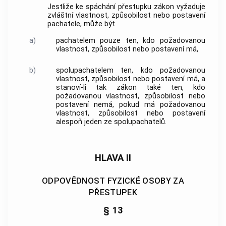
Jestliže ke spáchání přestupku zákon vyžaduje
zvláštní vlastnost, způsobilost nebo postavení
pachatele, může být
a)
pachatelem pouze ten, kdo požadovanou
vlastnost, způsobilost nebo postavení má,
b)
spolupachatelem ten, kdo požadovanou
vlastnost, způsobilost nebo postavení má, a
stanoví-li tak zákon také ten, kdo
požadovanou vlastnost, způsobilost nebo
postavení nemá, pokud má požadovanou
vlastnost, způsobilost nebo postavení
alespoň jeden ze spolupachatelů.
HLAVA II
ODPOVĚDNOST FYZICKÉ OSOBY ZA
PŘESTUPEK
§ 13