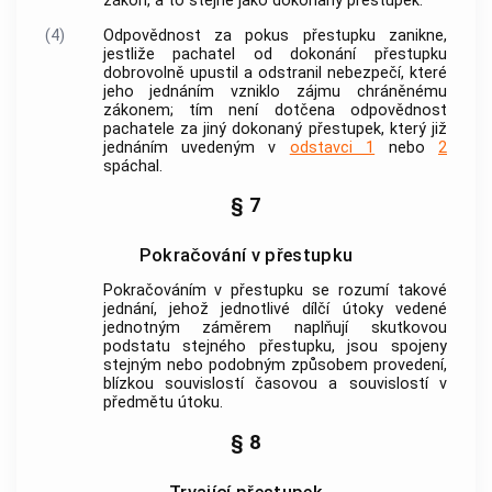
zákon, a to stejně jako dokonaný přestupek.
(4)
Odpovědnost za pokus přestupku zanikne,
jestliže pachatel od dokonání přestupku
dobrovolně upustil a odstranil nebezpečí, které
jeho jednáním vzniklo zájmu chráněnému
zákonem; tím není dotčena odpovědnost
pachatele za jiný dokonaný přestupek, který již
jednáním uvedeným v
odstavci 1
nebo
2
spáchal.
§ 7
Pokračování v přestupku
Pokračováním v přestupku
se rozumí takové
jednání, jehož jednotlivé dílčí útoky vedené
jednotným záměrem naplňují skutkovou
podstatu stejného přestupku, jsou spojeny
stejným nebo podobným způsobem provedení,
blízkou souvislostí časovou a souvislostí v
předmětu útoku.
§ 8