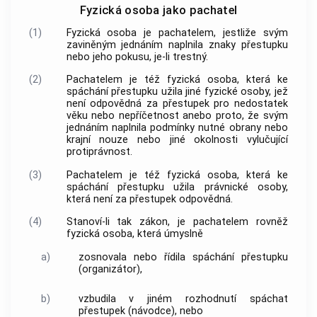
Fyzická osoba jako pachatel
(1)
Fyzická osoba je pachatelem, jestliže svým
zaviněným jednáním naplnila znaky přestupku
nebo jeho pokusu, je-li trestný.
(2)
Pachatelem je též fyzická osoba, která ke
spáchání přestupku užila jiné fyzické osoby, jež
není odpovědná za přestupek pro nedostatek
věku nebo nepříčetnost anebo proto, že svým
jednáním naplnila podmínky nutné obrany nebo
krajní nouze nebo jiné okolnosti vylučující
protiprávnost.
(3)
Pachatelem je též fyzická osoba, která ke
spáchání přestupku užila právnické osoby,
která není za přestupek odpovědná.
(4)
Stanoví-li tak zákon, je pachatelem rovněž
fyzická osoba, která úmyslně
a)
zosnovala nebo řídila spáchání přestupku
(organizátor),
b)
vzbudila v jiném rozhodnutí spáchat
přestupek (návodce), nebo