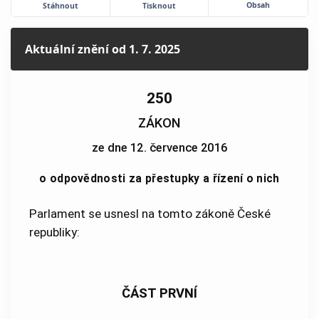
Obsah
Stáhnout
Tisknout
Aktuální znění
od 1. 7. 2025
250
ZÁKON
ze dne 12. července 2016
o odpovědnosti za přestupky a řízení o nich
Parlament se usnesl na tomto zákoně České
republiky:
ČÁST PRVNÍ