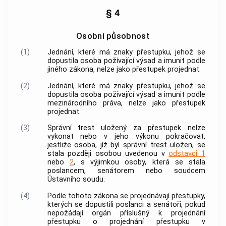
§ 4
Osobní působnost
(1)
Jednání, které má znaky přestupku, jehož se
dopustila osoba požívající výsad a imunit podle
jiného zákona, nelze jako přestupek projednat.
(2)
Jednání, které má znaky přestupku, jehož se
dopustila osoba požívající výsad a imunit podle
mezinárodního práva, nelze jako přestupek
projednat.
(3)
Správní trest uložený za přestupek nelze
vykonat nebo v jeho výkonu pokračovat,
jestliže osoba, jíž byl správní trest uložen, se
stala později osobou uvedenou v
odstavci 1
nebo
2
, s výjimkou osoby, která se stala
poslancem, senátorem nebo soudcem
Ústavního soudu
.
(4)
Podle tohoto zákona se projednávají přestupky,
kterých se dopustili poslanci a senátoři, pokud
nepožádají orgán příslušný k projednání
přestupku o projednání přestupku v