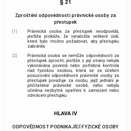
§ 21
Zproštění odpovědnosti právnické osoby za
přestupek
(1)
Právnická osoba za přestupek neodpovídá,
jestliže prokáže, že vynaložila veškeré úsilí,
které bylo možno požadovat, aby přestupku
zabránila.
(2)
Právnická osoba se nemůže odpovědnosti za
přestupek zprostit, jestliže z její strany nebyla
vykonávána povinná nebo potřebná kontrola
nad fyzickou osobou, která se za účelem
posuzování odpovědnosti právnické osoby za
přestupek považuje za osobu, jejíž jednání je
přičitatelné právnické osobě, nebo nebyla
učiněna nezbytná opatření k zamezení nebo
odvrácení přestupku.
HLAVA IV
ODPOVĚDNOST PODNIKAJÍCÍ FYZICKÉ OSOBY