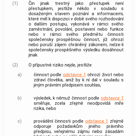
(1)
Čin jinak trestný jako přestupek není
přestupkem, jestliže někdo v souladu s
dosaženým stavem poznání a informacemi,
které měl k dispozici v době svého rozhodování
o dalším postupu, vykonává v rámci svého
zaměstnání, povolání, postavení nebo funkce
nebo v rámci svého předmětu činnosti
společensky prospěšnou činnost, jíž ohrozí
nebo poruší zájem chráněný zákonem, nelze-li
společensky prospěšného výsledku dosáhnout
jinak.
(2)
O přípustné riziko nejde, jestliže
a)
činnost podle
odstavce 1
ohrozí život nebo
zdraví člověka, aniž by k ní dal v souladu s
jiným právním předpisem souhlas,
b)
výsledek, k němuž činnost podle
odstavce 1
směřuje, zcela zřejmě neodpovídá míře
rizika, nebo
c)
provádění činnosti podle
odstavce 1
zřejmě
odporuje požadavkům jiného právního
předpisu, veřejnému zájmu nebo zásadám