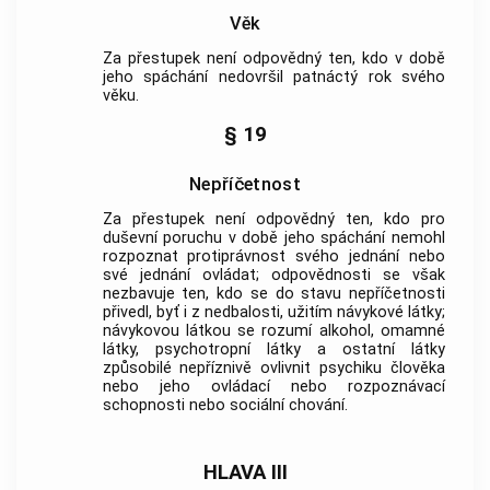
Věk
Za přestupek není odpovědný ten, kdo v době
jeho spáchání nedovršil patnáctý rok svého
věku.
§ 19
Nepříčetnost
Za přestupek není odpovědný ten, kdo pro
duševní poruchu v době jeho spáchání nemohl
rozpoznat protiprávnost svého jednání nebo
své jednání ovládat; odpovědnosti se však
nezbavuje ten, kdo se do stavu nepříčetnosti
přivedl, byť i z nedbalosti, užitím
návykové látky
;
návykovou látkou
se rozumí alkohol, omamné
látky, psychotropní látky a ostatní látky
způsobilé nepříznivě ovlivnit psychiku člověka
nebo jeho ovládací nebo rozpoznávací
schopnosti nebo sociální chování.
HLAVA III