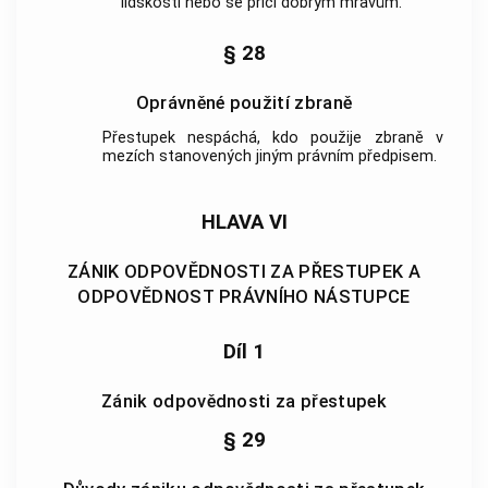
lidskosti nebo se příčí dobrým mravům.
§ 28
Oprávněné použití zbraně
Přestupek nespáchá, kdo použije zbraně v
mezích stanovených jiným právním předpisem.
HLAVA VI
ZÁNIK ODPOVĚDNOSTI ZA PŘESTUPEK A
ODPOVĚDNOST PRÁVNÍHO NÁSTUPCE
Díl 1
Zánik odpovědnosti za přestupek
§ 29