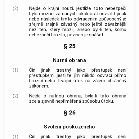
(2)
Nejde o krajní nouzi, jestliže toto nebezpečí
bylo možno za daných okolností odvrátit jinak
nebo následek tímto odvracením způsobený je
zřejmě stejně závažný nebo ještě závažnější
než ten, který hrozil, anebo byl-li ten, komu
nebezpečí hrozilo, povinen je snášet.
§ 25
Nutná obrana
(1)
Čin jinak trestný jako přestupek není
přestupkem, jestliže jím někdo odvrací přímo
hrozící nebo trvající útok na zájem chráněný
zákonem.
(2)
Nejde o nutnou obranu, byla-li tato obrana
zcela zjevně nepřiměřená způsobu útoku.
§ 26
Svolení poškozeného
(1)
Čin jinak trestný jako přestupek není