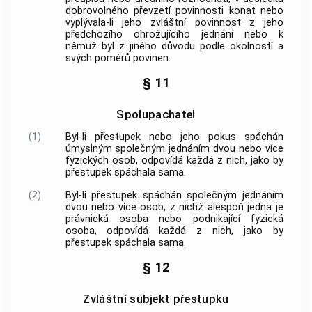
dobrovolného převzetí povinnosti konat nebo
vyplývala-li jeho zvláštní povinnost z jeho
předchozího ohrožujícího jednání nebo k
němuž byl z jiného důvodu podle okolností a
svých poměrů povinen.
§ 11
Spolupachatel
(1)
Byl-li přestupek nebo jeho pokus spáchán
úmyslným společným jednáním dvou nebo více
fyzických osob, odpovídá každá z nich, jako by
přestupek spáchala sama.
(2)
Byl-li přestupek spáchán společným jednáním
dvou nebo více osob, z nichž alespoň jedna je
právnická osoba nebo podnikající fyzická
osoba, odpovídá každá z nich, jako by
přestupek spáchala sama.
§ 12
Zvláštní subjekt přestupku