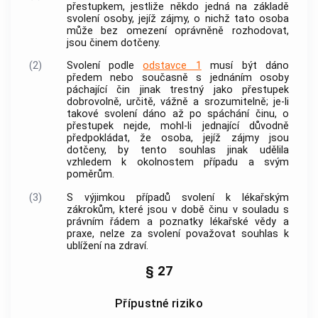
přestupkem, jestliže někdo jedná na základě
svolení osoby, jejíž zájmy, o nichž tato osoba
může bez omezení oprávněně rozhodovat,
jsou činem dotčeny.
(2)
Svolení podle
odstavce 1
musí být dáno
předem nebo současně s jednáním osoby
páchající čin jinak trestný jako přestupek
dobrovolně, určitě, vážně a srozumitelně; je-li
takové svolení dáno až po spáchání činu, o
přestupek nejde, mohl-li jednající důvodně
předpokládat, že osoba, jejíž zájmy jsou
dotčeny, by tento souhlas jinak udělila
vzhledem k okolnostem případu a svým
poměrům.
(3)
S výjimkou případů svolení k lékařským
zákrokům, které jsou v době činu v souladu s
právním řádem a poznatky lékařské vědy a
praxe, nelze za svolení považovat souhlas k
ublížení na zdraví.
§ 27
Přípustné riziko