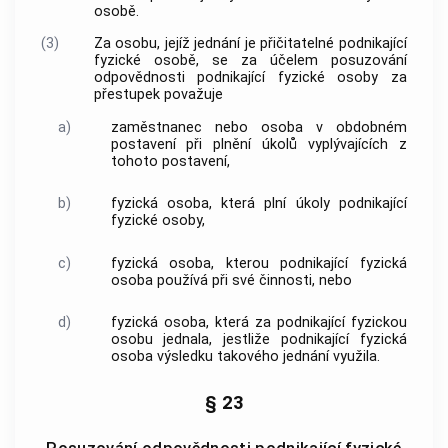
osobě.
(3)
Za osobu, jejíž jednání je přičitatelné podnikající
fyzické osobě, se za účelem posuzování
odpovědnosti podnikající fyzické osoby za
přestupek považuje
a)
zaměstnanec nebo osoba v obdobném
postavení při plnění úkolů vyplývajících z
tohoto postavení,
b)
fyzická osoba, která plní úkoly podnikající
fyzické osoby,
c)
fyzická osoba, kterou podnikající fyzická
osoba používá při své činnosti, nebo
d)
fyzická osoba, která za podnikající fyzickou
osobu jednala, jestliže podnikající fyzická
osoba výsledku takového jednání využila.
§ 23