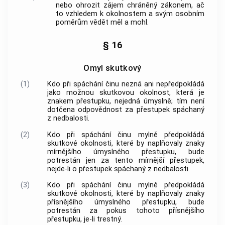
nebo ohrozit zájem chráněný zákonem, ač
to vzhledem k okolnostem a svým osobním
poměrům vědět měl a mohl.
§ 16
Omyl skutkový
(1)
Kdo při spáchání činu nezná ani nepředpokládá
jako možnou skutkovou okolnost, která je
znakem přestupku, nejedná úmyslně; tím není
dotčena odpovědnost za přestupek spáchaný
z nedbalosti.
(2)
Kdo při spáchání činu mylně předpokládá
skutkové okolnosti, které by naplňovaly znaky
mírnějšího úmyslného přestupku, bude
potrestán jen za tento mírnější přestupek,
nejde-li o přestupek spáchaný z nedbalosti.
(3)
Kdo při spáchání činu mylně předpokládá
skutkové okolnosti, které by naplňovaly znaky
přísnějšího úmyslného přestupku, bude
potrestán za pokus tohoto přísnějšího
přestupku, je-li trestný.