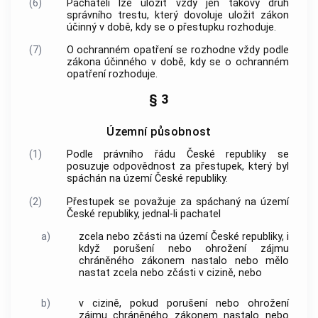
(6)
Pachateli lze uložit vždy jen takový druh
správního trestu, který dovoluje uložit zákon
účinný v době, kdy se o přestupku rozhoduje.
(7)
O ochranném opatření se rozhodne vždy podle
zákona účinného v době, kdy se o ochranném
opatření rozhoduje.
§ 3
Územní působnost
(1)
Podle právního řádu České republiky se
posuzuje odpovědnost za přestupek, který byl
spáchán na území České republiky.
(2)
Přestupek se považuje za spáchaný na území
České republiky, jednal-li pachatel
a)
zcela nebo zčásti na území České republiky, i
když porušení nebo ohrožení zájmu
chráněného zákonem nastalo nebo mělo
nastat zcela nebo zčásti v cizině, nebo
b)
v cizině, pokud porušení nebo ohrožení
zájmu chráněného zákonem nastalo nebo