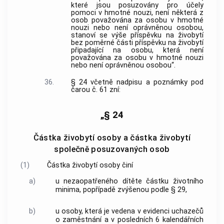
které jsou posuzovány pro účely
pomoci v hmotné nouzi, není některá z
osob považována za osobu v hmotné
nouzi nebo není oprávněnou osobou,
stanoví se výše příspěvku na živobytí
bez poměrné části příspěvku na živobytí
připadající na osobu, která není
považována za osobu v hmotné nouzi
nebo není oprávněnou osobou“.
36.
§ 24 včetně nadpisu a poznámky pod
čarou č. 61 zní:
„§ 24
Částka živobytí osoby a částka živobytí
společně posuzovaných osob
(1)
Částka živobytí osoby činí
a)
u nezaopatřeného dítěte částku životního
minima, popřípadě zvýšenou podle § 29,
b)
u osoby, která je vedena v evidenci uchazečů
o zaměstnání a v posledních 6 kalendářních