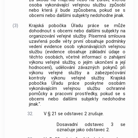
osoba vykonávající veřejnou službu způsobí
nebo která jí bude způsobena, pokud se s
obcemi nebo dalšími subjekty nedohodne jinak.
(3)
Krajská pobočka Úřadu práce se může
dohodnout s obcemi nebo dalšími subjekty na
organizování veřejné služby. Písemná smlouva
uzavřená podle věty první obsahuje podmínky
vedení evidence osob vykonávajících veřejnou
službu (evidence obsahuje základní údaje o
těchto osobách, včetně informací o zahájení
výkonu veřejné služby, o jejím ukončení a její
hodnocení), udělování závazných pokynů při
výkonu veřejné služby a zabezpečování
kontroly výkonu veřejné služby. Krajská
pobočka Úřadu práce poskytne osobám
vykonávajícím veřejnou službu ochranné
pomůcky a pracovní prostředky, pokud se s
obcemi nebo dalšími subjekty nedohodne
jinak.“.
32.
V § 21 se odstavec 2 zrušuje.
Dosavadní odstavec 3 se
označuje jako odstavec 2.