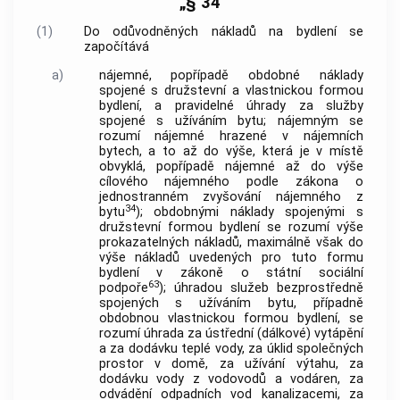
„§ 34
(1)
Do odůvodněných nákladů na bydlení se
započítává
a)
nájemné, popřípadě obdobné náklady
spojené s družstevní a vlastnickou formou
bydlení, a pravidelné úhrady za služby
spojené s užíváním bytu; nájemným se
rozumí nájemné hrazené v nájemních
bytech, a to až do výše, která je v místě
obvyklá, popřípadě nájemné až do výše
cílového nájemného podle zákona o
jednostranném zvyšování nájemného z
34
bytu
); obdobnými náklady spojenými s
družstevní formou bydlení se rozumí výše
prokazatelných nákladů, maximálně však do
výše nákladů uvedených pro tuto formu
bydlení v zákoně o státní sociální
63
podpoře
); úhradou služeb bezprostředně
spojených s užíváním bytu, případně
obdobnou vlastnickou formou bydlení, se
rozumí úhrada za ústřední (dálkové) vytápění
a za dodávku teplé vody, za úklid společných
prostor v domě, za užívání výtahu, za
dodávku vody z vodovodů a vodáren, za
odvádění odpadních vod kanalizacemi, za