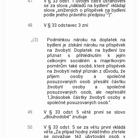
47.
V § 33 odst. 1 úvodní části ustanovení
se za slova „nákladů na bydlení“ vkládají
slova „snížených o příspěvek na bydlení
12
podle jiného právního předpisu
)“.
48.
V § 33 odstavec 3 zní:
„(3)
Podmínkou nároku na doplatek na
bydlení je získání nároku na příspěvek
na živobytí. Doplatek na bydlení lze
přiznat s přihlédnutím k jejím
celkovým sociálním a majetkovým
poměrům také osobě, které příspěvek
na živobytí nebyl přiznán z důvodu, že
příjem osoby a společně
posuzovaných osob přesáhl částku
živobytí osoby a společně
posuzovaných osob, ale nepřesáhl
1,3násobek částky živobytí osoby a
společně posuzovaných osob.“.
49.
V § 33 odst. 5 větě první se slovo
„dlouhodobě“ zrušuje.
50.
V § 33 odst. 5 se za větu první vkládá
věta „Za případ hodný zvláštního zřetele
se považuje též ubytování osob v