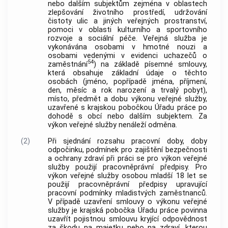
nebo dalším subjektům zejména v oblastech
zlepšování životního prostředí, udržování
čistoty ulic a jiných veřejných prostranství,
pomoci v oblasti kulturního a sportovního
rozvoje a sociální péče. Veřejná služba je
vykonávána osobami v hmotné nouzi a
osobami vedenými v evidenci uchazečů o
54
zaměstnání
) na základě písemné smlouvy,
která obsahuje základní údaje o těchto
osobách (jméno, popřípadě jména, příjmení,
den, měsíc a rok narození a trvalý pobyt),
místo, předmět a dobu výkonu veřejné služby,
uzavřené s krajskou pobočkou Úřadu práce po
dohodě s obcí nebo dalším subjektem. Za
výkon veřejné služby nenáleží odměna.
(2)
Při sjednání rozsahu pracovní doby, doby
odpočinku, podmínek pro zajištění bezpečnosti
a ochrany zdraví při práci se pro výkon veřejné
služby použijí pracovněprávní předpisy. Pro
výkon veřejné služby osobou mladší 18 let se
použijí pracovněprávní předpisy upravující
pracovní podmínky mladistvých zaměstnanců.
V případě uzavření smlouvy o výkonu veřejné
služby je krajská pobočka Úřadu práce povinna
uzavřít pojistnou smlouvu kryjící odpovědnost
za škodu na majetku nebo na zdraví, kterou