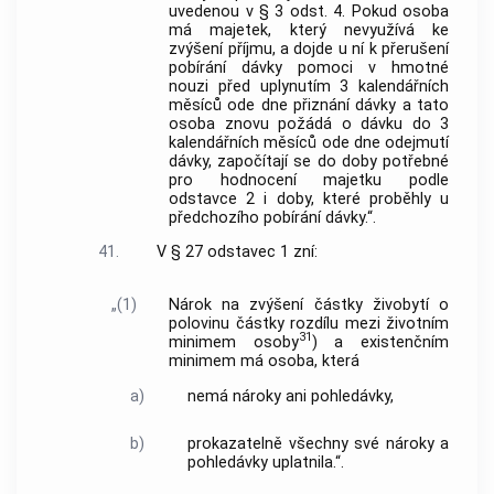
uvedenou v § 3 odst. 4. Pokud osoba
má majetek, který nevyužívá ke
zvýšení příjmu, a dojde u ní k přerušení
pobírání dávky pomoci v hmotné
nouzi před uplynutím 3 kalendářních
měsíců ode dne přiznání dávky a tato
osoba znovu požádá o dávku do 3
kalendářních měsíců ode dne odejmutí
dávky, započítají se do doby potřebné
pro hodnocení majetku podle
odstavce 2 i doby, které proběhly u
předchozího pobírání dávky.“.
41.
V § 27 odstavec 1 zní:
„(1)
Nárok na zvýšení částky živobytí o
polovinu částky rozdílu mezi životním
31
minimem osoby
) a existenčním
minimem má osoba, která
a)
nemá nároky ani pohledávky,
b)
prokazatelně všechny své nároky a
pohledávky uplatnila.“.