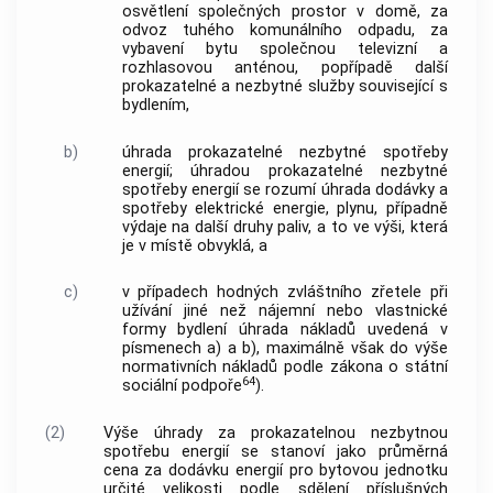
osvětlení společných prostor v domě, za
odvoz tuhého komunálního odpadu, za
vybavení bytu společnou televizní a
rozhlasovou anténou, popřípadě další
prokazatelné a nezbytné služby související s
bydlením,
b)
úhrada prokazatelné nezbytné spotřeby
energií; úhradou prokazatelné nezbytné
spotřeby energií se rozumí úhrada dodávky a
spotřeby elektrické energie, plynu, případně
výdaje na další druhy paliv, a to ve výši, která
je v místě obvyklá, a
c)
v případech hodných zvláštního zřetele při
užívání jiné než nájemní nebo vlastnické
formy bydlení úhrada nákladů uvedená v
písmenech a) a b), maximálně však do výše
normativních nákladů podle zákona o státní
64
sociální podpoře
).
(2)
Výše úhrady za prokazatelnou nezbytnou
spotřebu energií se stanoví jako průměrná
cena za dodávku energií pro bytovou jednotku
určité velikosti podle sdělení příslušných