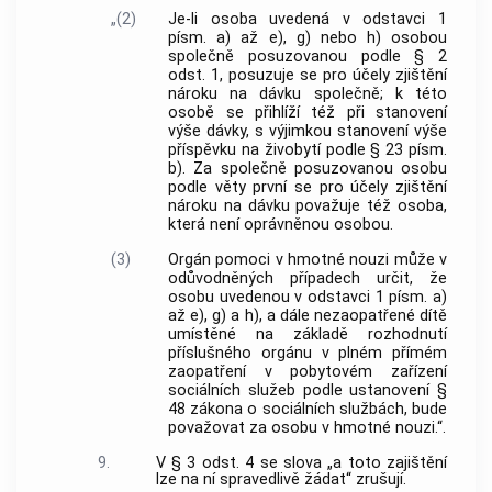
„(2)
Je-li osoba uvedená v odstavci 1
písm. a) až e), g) nebo h) osobou
společně posuzovanou podle § 2
odst. 1, posuzuje se pro účely zjištění
nároku na dávku společně; k této
osobě se přihlíží též při stanovení
výše dávky, s výjimkou stanovení výše
příspěvku na živobytí podle § 23 písm.
b). Za společně posuzovanou osobu
podle věty první se pro účely zjištění
nároku na dávku považuje též osoba,
která není oprávněnou osobou.
(3)
Orgán pomoci v hmotné nouzi může v
odůvodněných případech určit, že
osobu uvedenou v odstavci 1 písm. a)
až e), g) a h), a dále nezaopatřené dítě
umístěné na základě rozhodnutí
příslušného orgánu v plném přímém
zaopatření v pobytovém zařízení
sociálních služeb podle ustanovení §
48 zákona o sociálních službách, bude
považovat za osobu v hmotné nouzi.“.
9.
V § 3 odst. 4 se slova „a toto zajištění
lze na ní spravedlivě žádat“ zrušují.