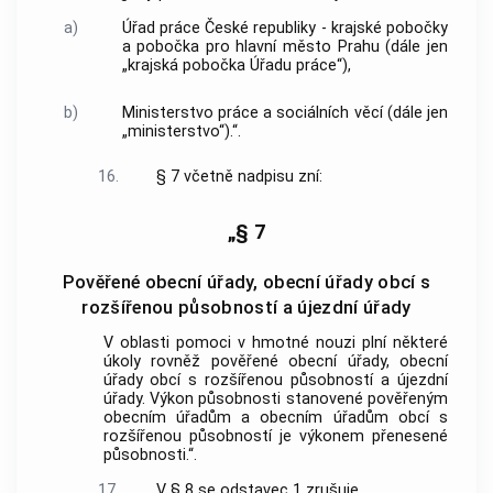
a)
Úřad práce České republiky - krajské pobočky
a pobočka pro hlavní město Prahu (dále jen
„krajská pobočka Úřadu práce“),
b)
Ministerstvo práce a sociálních věcí (dále jen
„ministerstvo“).“.
16.
§ 7 včetně nadpisu zní:
„§ 7
Pověřené obecní úřady, obecní úřady obcí s
rozšířenou působností a újezdní úřady
V oblasti pomoci v hmotné nouzi plní některé
úkoly rovněž pověřené obecní úřady, obecní
úřady obcí s rozšířenou působností a újezdní
úřady. Výkon působnosti stanovené pověřeným
obecním úřadům a obecním úřadům obcí s
rozšířenou působností je výkonem přenesené
působnosti.“.
17.
V § 8 se odstavec 1 zrušuje.