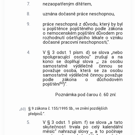
7.
nezaopatřeným dítětem,
8.
uznána dočasně práce neschopnou,
9.
práce neschopná z důvodu, který by byl
u pojištěnce pojištěného podle zákona
o nemocenském pojištění důvodem pro
rozhodnutí ošetřujícího lékaře o vzniku
dočasné pracovní neschopnosti,“.
4.
V § 3 odst. 1 písm. d) se slova „nebo
spolupracující osobou“ zrušují a na
konci se doplňují slova „; za osobu
samostatně výdělečně činnou se
považuje osoba, která se za osobu
samostatně výdělečně činnou považuje
podle zákona o důchodovém
60
pojištění
)“.
Poznámka pod čarou č. 60 zní:
§ 9 zákona č. 155/1995 Sb., ve znění pozdějších
„60)
předpisů.“.
5.
V § 3 odst. 1 písm. f) se slova „a tato
skutečnost trvala po celý kalendářní
měsíc“ nahrazují slovy „, a to počínaje