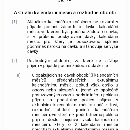
Aktuální kalendářní měsíc a rozhodné období
(1)
Aktuálním kalendářním měsícem se rozumí v
případě podání žádosti o dávku kalendářní
měsíc, ve kterém byla podána žádost o dávku,
a v průběhu poskytování dávky kalendářní
měsíc, pro který je posuzováno splnění
podmínek nároku na dávku a stanovuje se výše
dávky.
(2)
Rozhodným obdobím, za které se zjišťuje
příjem v případě podání žádosti o dávku, je
a)
u opakujících se dávek období 3 kalendářních
měsíců předcházejících aktuálnímu
kalendářnímu měsíci; pokud však došlo u
osoby nebo alespoň u jedné ze společně
posuzovaných osob k podstatnému poklesu
příjmu, a podstatný pokles příjmu v
aktuálním kalendářním měsíci nadále trvá,
rozhodné období počíná kalendářním
měsícem, ve kterém k podstatnému poklesu
příjmu došlo, nejdříve však kalendářním
měsícem, který o 2 kalendářní měsíce
předchází aktuálnímu kalendářnímu měsíci a