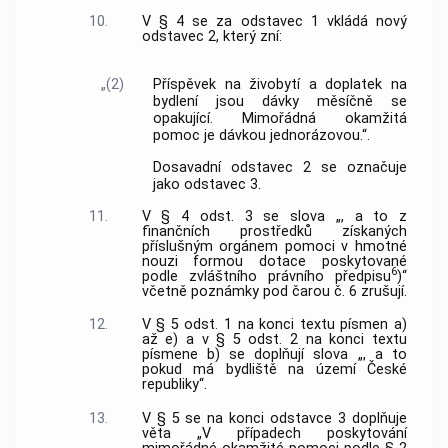
10.
V § 4 se za odstavec 1 vkládá nový
odstavec 2, který zní:
„(2)
Příspěvek na živobytí a doplatek na
bydlení jsou dávky měsíčně se
opakující. Mimořádná okamžitá
pomoc je dávkou jednorázovou.“.
Dosavadní odstavec 2 se označuje
jako odstavec 3.
11.
V § 4 odst. 3 se slova „, a to z
finančních prostředků získaných
příslušným orgánem pomoci v hmotné
nouzi formou dotace poskytované
6
podle zvláštního právního předpisu
)“
včetně poznámky pod čarou č. 6 zrušují.
12.
V § 5 odst. 1 na konci textu písmen a)
až e) a v § 5 odst. 2 na konci textu
písmene b) se doplňují slova „, a to
pokud má bydliště na území České
republiky“.
13.
V § 5 se na konci odstavce 3 doplňuje
věta „V případech poskytování