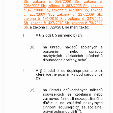
Sb.
,
zákona č. 259/2008 Sb.
,
zákona č.
306/2008 Sb.
,
zákona č. 382/2008 Sb.
,
zákona
č. 479/2008 Sb.
,
zákona č. 41/2009 Sb.
,
zákona
č. 206/2009 Sb.
,
zákona č. 227/2009 Sb.
,
zákona č. 141/2010 Sb.
,
zákona č. 347/2010
Sb.
,
zákona č. 427/2010 Sb.
,
zákona č. 73/2011
Sb.
a zákona č. 329/201, se mění takto:
1.
V § 2 odst. 5 písmeno b) zní:
„b)
na úhradu nákladů spojených s
pořízením nebo opravou
nezbytných základních předmětů
dlouhodobé potřeby, nebo“.
2.
V § 2 odst. 5 se doplňuje písmeno c),
které včetně poznámky pod čarou č. 59
zní:
„c)
na úhradu odůvodněných nákladů
souvisejících se vzděláním nebo
zájmovou činností nezaopatřeného
dítěte a na zajištění nezbytných
činností souvisejících se sociálně-
59
právní ochranou dětí
).