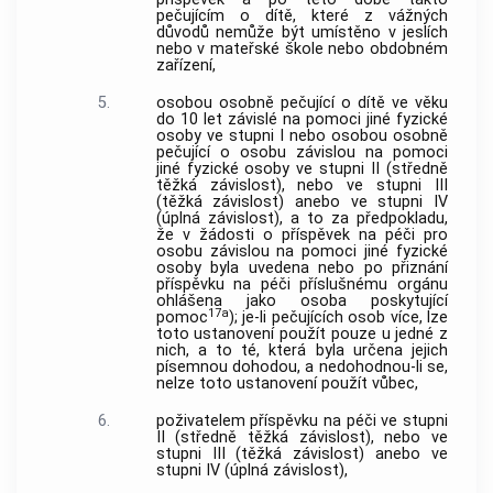
pečujícím o dítě, které z vážných
důvodů nemůže být umístěno v jeslích
nebo v mateřské škole nebo obdobném
zařízení,
5.
osobou osobně pečující o dítě ve věku
do 10 let závislé na pomoci jiné fyzické
osoby ve stupni I nebo osobou osobně
pečující o osobu závislou na pomoci
jiné fyzické osoby ve stupni II (středně
těžká závislost), nebo ve stupni III
(těžká závislost) anebo ve stupni IV
(úplná závislost), a to za předpokladu,
že v žádosti o příspěvek na péči pro
osobu závislou na pomoci jiné fyzické
osoby byla uvedena nebo po přiznání
příspěvku na péči příslušnému orgánu
ohlášena jako osoba poskytující
17a
pomoc
); je-li pečujících osob více, lze
toto ustanovení použít pouze u jedné z
nich, a to té, která byla určena jejich
písemnou dohodou, a nedohodnou-li se,
nelze toto ustanovení použít vůbec,
6.
poživatelem příspěvku na péči ve stupni
II (středně těžká závislost), nebo ve
stupni III (těžká závislost) anebo ve
stupni IV (úplná závislost),