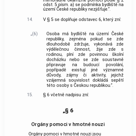
mimořádné okamžité pomoci podle § 2
odst. 5 písm. a) se podmínka bydliště na
území České republiky nezjišťuje.“.
14.
V § 5 se doplňuje odstavec 6, který zní:
„(6)
Osoba má bydliště na území České
republiky, zejména pokud se zde
dlouhodobě zdržuje, vykonává zde
výdělečnou činnost, žije zde s
rodinou, plní zde povinnou školní
docházku nebo se zde soustavně
připravuje na budoucí povolání,
popřípadě existují jiné významné
důvody, zájmy či aktivity, jejichž
vzájemná souvislost dokládá sepětí
této osoby s Českou republikou.“.
15.
§ 6 včetně nadpisu zní:
„§ 6
Orgány pomoci v hmotné nouzi
Orgány pomoci v hmotné nouzi jsou