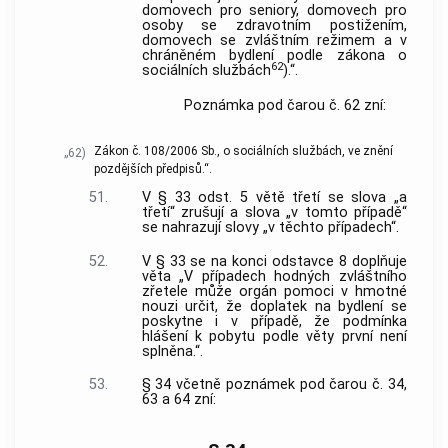
domovech pro seniory, domovech pro
osoby se zdravotním postižením,
domovech se zvláštním režimem a v
chráněném bydlení podle zákona o
62
sociálních službách
).“.
Poznámka pod čarou č. 62 zní:
Zákon č. 108/2006 Sb., o sociálních službách, ve znění
„62)
pozdějších předpisů.“.
51.
V § 33 odst. 5 větě třetí se slova „a
třetí“ zrušují a slova „v tomto případě“
se nahrazují slovy „v těchto případech“.
52.
V § 33 se na konci odstavce 8 doplňuje
věta „V případech hodných zvláštního
zřetele může orgán pomoci v hmotné
nouzi určit, že doplatek na bydlení se
poskytne i v případě, že podmínka
hlášení k pobytu podle věty první není
splněna.“.
53.
§ 34 včetně poznámek pod čarou č. 34,
63 a 64 zní: