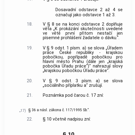
Dosavadní odstavce 2 až 4 se
označují jako odstavce 1 až 3.
18.
V § 8 se na konci odstavce 2 doplňuje
věta „K prokázání skutečnosti uvedené
ve větě první přitom nestačí jen
písemné prohlášení žadatele o dávku.“.
19.
V § 9 odst. 1 písm. a) se slova „Úřadem
práce České republiky - krajskou
pobočkou, popřípadě pobočkou pro
hlavní město Prahu (dále jen „krajská
pobočka Úřadu práce“)“ nahrazují slovy
„krajskou pobočkou Úřadu práce“.
20.
V § 9 odst. 3 písm. a) se slova
„sociálního příplatku a“ zrušují.
21.
Poznámka pod čarou č. 17 zní:
§ 36 a násl. zákona č. 117/1995 Sb.“.
„17)
22.
§ 10 včetně nadpisu zní:
„§ 10