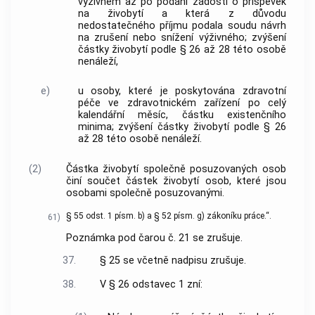
výživném až po podání žádosti o příspěvek
na živobytí a která z důvodu
nedostatečného příjmu podala soudu návrh
na zrušení nebo snížení výživného; zvýšení
částky živobytí podle § 26 až 28 této osobě
nenáleží,
e)
u osoby, které je poskytována zdravotní
péče ve zdravotnickém zařízení po celý
kalendářní měsíc, částku existenčního
minima; zvýšení částky živobytí podle § 26
až 28 této osobě nenáleží.
(2)
Částka živobytí společně posuzovaných osob
činí součet částek živobytí osob, které jsou
osobami společně posuzovanými.
§ 55 odst. 1 písm. b) a § 52 písm. g) zákoníku práce.“.
61)
Poznámka pod čarou č. 21 se zrušuje.
37.
§ 25 se včetně nadpisu zrušuje.
38.
V § 26 odstavec 1 zní: