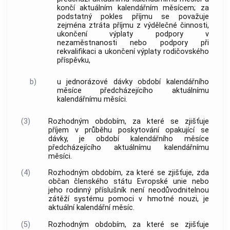
končí aktuálním kalendářním měsícem; za
podstatný pokles příjmu se považuje
zejména ztráta příjmu z výdělečné činnosti,
ukončení výplaty podpory v
nezaměstnanosti nebo podpory při
rekvalifikaci a ukončení výplaty rodičovského
příspěvku,
b)
u jednorázové dávky období kalendářního
měsíce předcházejícího aktuálnímu
kalendářnímu měsíci.
(3)
Rozhodným obdobím, za které se zjišťuje
příjem v průběhu poskytování opakující se
dávky, je období kalendářního měsíce
předcházejícího aktuálnímu kalendářnímu
měsíci.
(4)
Rozhodným obdobím, za které se zjišťuje, zda
občan členského státu Evropské unie nebo
jeho rodinný příslušník není neodůvodnitelnou
zátěží systému pomoci v hmotné nouzi, je
aktuální kalendářní měsíc.
(5)
Rozhodným obdobím, za které se zjišťuje