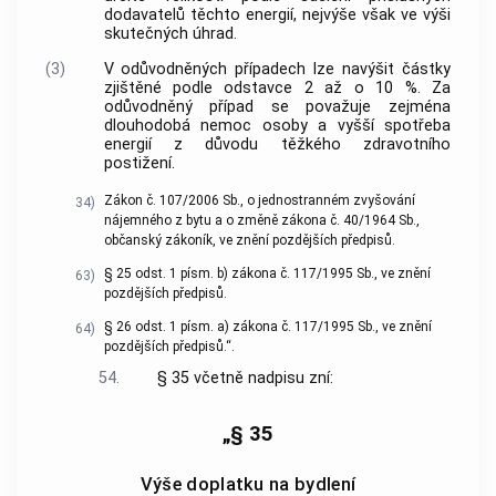
dodavatelů těchto energií, nejvýše však ve výši
skutečných úhrad.
(3)
V odůvodněných případech lze navýšit částky
zjištěné podle odstavce 2 až o 10 %. Za
odůvodněný případ se považuje zejména
dlouhodobá nemoc osoby a vyšší spotřeba
energií z důvodu těžkého zdravotního
postižení.
Zákon č. 107/2006 Sb., o jednostranném zvyšování
34)
nájemného z bytu a o změně zákona č. 40/1964 Sb.,
občanský zákoník, ve znění pozdějších předpisů.
§ 25 odst. 1 písm. b) zákona č. 117/1995 Sb., ve znění
63)
pozdějších předpisů.
§ 26 odst. 1 písm. a) zákona č. 117/1995 Sb., ve znění
64)
pozdějších předpisů.“.
54.
§ 35 včetně nadpisu zní:
„§ 35
Výše doplatku na bydlení