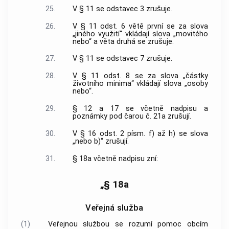
25.
V § 11 se odstavec 3 zrušuje.
26.
V § 11 odst. 6 větě první se za slova
„jiného využití“ vkládají slova „movitého
nebo“ a věta druhá se zrušuje.
27.
V § 11 se odstavec 7 zrušuje.
28.
V § 11 odst. 8 se za slova „částky
životního minima“ vkládají slova „osoby
nebo“.
29.
§ 12 a 17 se včetně nadpisu a
poznámky pod čarou č. 21a zrušují.
30.
V § 16 odst. 2 písm. f) až h) se slova
„nebo b)“ zrušují.
31.
§ 18a včetně nadpisu zní:
„§ 18a
Veřejná služba
(1)
Veřejnou službou se rozumí pomoc obcím