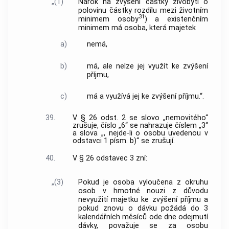
„(1)
Nárok na zvýšení částky živobytí o
polovinu částky rozdílu mezi životním
31
minimem osoby
) a existenčním
minimem má osoba, která majetek
a)
nemá,
b)
má, ale nelze jej využít ke zvýšení
příjmu,
c)
má a využívá jej ke zvýšení příjmu.“.
39.
V § 26 odst. 2 se slovo „nemovitého“
zrušuje, číslo „6“ se nahrazuje číslem „3“
a slova „, nejde-li o osobu uvedenou v
odstavci 1 písm. b)“ se zrušují.
40.
V § 26 odstavec 3 zní:
„(3)
Pokud je osoba vyloučena z okruhu
osob v hmotné nouzi z důvodu
nevyužití majetku ke zvýšení příjmu a
pokud znovu o dávku požádá do 3
kalendářních měsíců ode dne odejmutí
dávky, považuje se za osobu