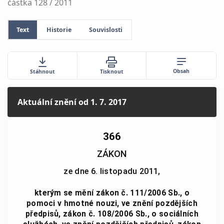
částka 128 / 2011
Text
Historie
Souvislosti
Obsah
Stáhnout
Tisknout
Aktuální znění
od 1. 7. 2017
366
ZÁKON
ze dne 6. listopadu 2011,
kterým se mění zákon č. 111/2006 Sb., o
pomoci v hmotné nouzi, ve znění pozdějších
předpisů, zákon č. 108/2006 Sb., o sociálních