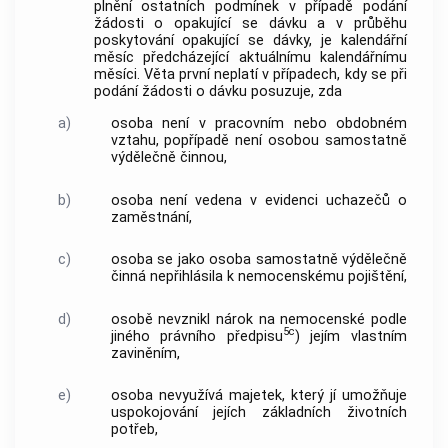
plnění ostatních podmínek v případě podání
žádosti o opakující se dávku a v průběhu
poskytování opakující se dávky, je kalendářní
měsíc předcházející aktuálnímu kalendářnímu
měsíci. Věta první neplatí v případech, kdy se při
podání žádosti o dávku posuzuje, zda
a)
osoba není v pracovním nebo obdobném
vztahu, popřípadě není osobou samostatně
výdělečně činnou,
b)
osoba není vedena v evidenci uchazečů o
zaměstnání,
c)
osoba se jako osoba samostatně výdělečně
činná nepřihlásila k nemocenskému pojištění,
d)
osobě nevznikl nárok na nemocenské podle
5c
jiného právního předpisu
) jejím vlastním
zaviněním,
e)
osoba nevyužívá majetek, který jí umožňuje
uspokojování jejích základních životních
potřeb,