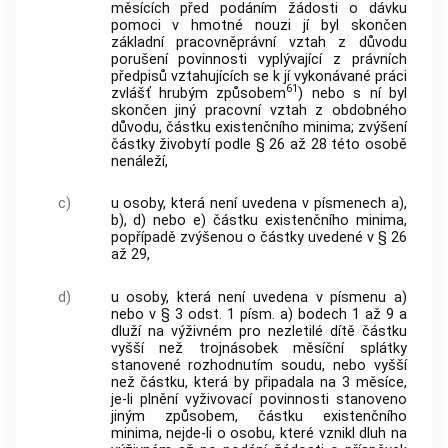
měsících před podáním žádosti o dávku
pomoci v hmotné nouzi jí byl skončen
základní pracovněprávní vztah z důvodu
porušení povinnosti vyplývající z právních
předpisů vztahujících se k jí vykonávané práci
61
zvlášť hrubým způsobem
) nebo s ní byl
skončen jiný pracovní vztah z obdobného
důvodu, částku existenčního minima; zvýšení
částky živobytí podle § 26 až 28 této osobě
nenáleží,
c)
u osoby, která není uvedena v písmenech a),
b), d) nebo e) částku existenčního minima,
popřípadě zvýšenou o částky uvedené v § 26
až 29,
d)
u osoby, která není uvedena v písmenu a)
nebo v § 3 odst. 1 písm. a) bodech 1 až 9 a
dluží na výživném pro nezletilé dítě částku
vyšší než trojnásobek měsíční splátky
stanovené rozhodnutím soudu, nebo vyšší
než částku, která by připadala na 3 měsíce,
je-li plnění vyživovací povinnosti stanoveno
jiným způsobem, částku existenčního
minima, nejde-li o osobu, které vznikl dluh na