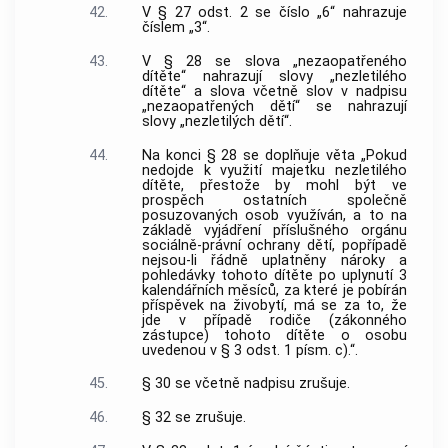
42.
V § 27 odst. 2 se číslo „6“ nahrazuje
číslem „3“.
43.
V § 28 se slova „nezaopatřeného
dítěte“ nahrazují slovy „nezletilého
dítěte“ a slova včetně slov v nadpisu
„nezaopatřených dětí“ se nahrazují
slovy „nezletilých dětí“.
44.
Na konci § 28 se doplňuje věta „Pokud
nedojde k využití majetku nezletilého
dítěte, přestože by mohl být ve
prospěch ostatních společně
posuzovaných osob využíván, a to na
základě vyjádření příslušného orgánu
sociálně-právní ochrany dětí, popřípadě
nejsou-li řádně uplatněny nároky a
pohledávky tohoto dítěte po uplynutí 3
kalendářních měsíců, za které je pobírán
příspěvek na živobytí, má se za to, že
jde v případě rodiče (zákonného
zástupce) tohoto dítěte o osobu
uvedenou v § 3 odst. 1 písm. c).“.
45.
§ 30 se včetně nadpisu zrušuje.
46.
§ 32 se zrušuje.