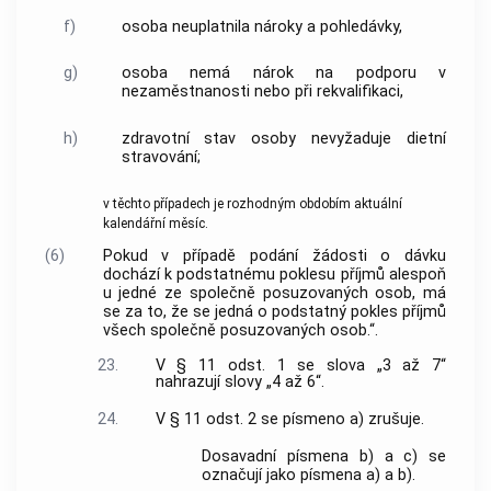
f)
osoba neuplatnila nároky a pohledávky,
g)
osoba nemá nárok na podporu v
nezaměstnanosti nebo při rekvalifikaci,
h)
zdravotní stav osoby nevyžaduje dietní
stravování;
v těchto případech je rozhodným obdobím aktuální
kalendářní měsíc.
(6)
Pokud v případě podání žádosti o dávku
dochází k podstatnému poklesu příjmů alespoň
u jedné ze společně posuzovaných osob, má
se za to, že se jedná o podstatný pokles příjmů
všech společně posuzovaných osob.“.
23.
V § 11 odst. 1 se slova „3 až 7“
nahrazují slovy „4 až 6“.
24.
V § 11 odst. 2 se písmeno a) zrušuje.
Dosavadní písmena b) a c) se
označují jako písmena a) a b).