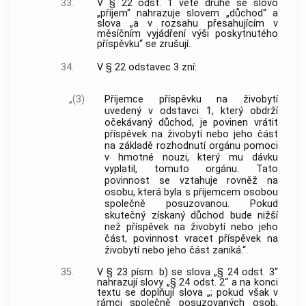
33.
V § 22 odst. 1 větě druhé se slovo
„příjem“ nahrazuje slovem „důchod“ a
slova „a v rozsahu přesahujícím v
měsíčním vyjádření výši poskytnutého
příspěvku“ se zrušují.
34.
V § 22 odstavec 3 zní:
„(3)
Příjemce příspěvku na živobytí
uvedený v odstavci 1, který obdrží
očekávaný důchod, je povinen vrátit
příspěvek na živobytí nebo jeho část
na základě rozhodnutí orgánu pomoci
v hmotné nouzi, který mu dávku
vyplatil, tomuto orgánu. Tato
povinnost se vztahuje rovněž na
osobu, která byla s příjemcem osobou
společně posuzovanou. Pokud
skutečný získaný důchod bude nižší
než příspěvek na živobytí nebo jeho
část, povinnost vracet příspěvek na
živobytí nebo jeho část zaniká.“.
35.
V § 23 písm. b) se slova „§ 24 odst. 3“
nahrazují slovy „§ 24 odst. 2“ a na konci
textu se doplňují slova „; pokud však v
rámci společně posuzovaných osob,