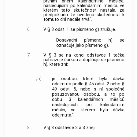
prvním dnem kalendářního měsíce,
následujícím po kalendářním měsíci, ve
kterém tato skutečnost nastala, za
předpokladu že uvedená skutečnost k
tomuto dni nadále trvá“.
6.
V § 3 odst. 1 se písmeno g) zrušuje.
Dosavadní písmeno h) se
označuje jako písmeno g).
7.
V § 3 se na konci odstavce 1 tečka
nahrazuje čárkou a doplňuje se písmeno
h), které zní:
„h)
je osobou, které byla dávka
odejmuta podle § 45 odst. 2 nebo §
49 odst. 5, nebo s ní společně
posuzovanou osobou, a to po
dobu 3 kalendářních měsíců
následujících po kalendářním
měsíci, ve kterém byla dávka
odejmuta.“.
8.
V § 3 odstavce 2 a 3 znějí: