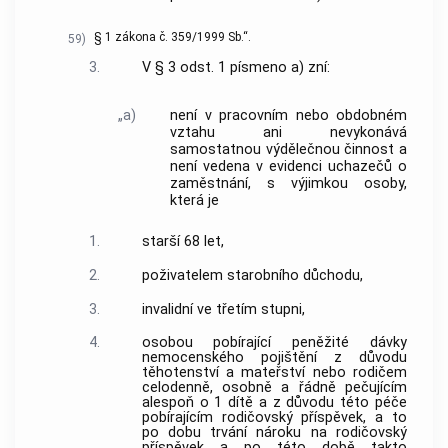
§ 1 zákona č. 359/1999 Sb.“.
59)
3.
V § 3 odst. 1 písmeno a) zní:
„a)
není v pracovním nebo obdobném
vztahu ani nevykonává
samostatnou výdělečnou činnost a
není vedena v evidenci uchazečů o
zaměstnání, s výjimkou osoby,
která je
1.
starší 68 let,
2.
poživatelem starobního důchodu,
3.
invalidní ve třetím stupni,
4.
osobou pobírající peněžité dávky
nemocenského pojištění z důvodu
těhotenství a mateřství nebo rodičem
celodenně, osobně a řádně pečujícím
alespoň o 1 dítě a z důvodu této péče
pobírajícím rodičovský příspěvek, a to
po dobu trvání nároku na rodičovský
příspěvek a po této době takto