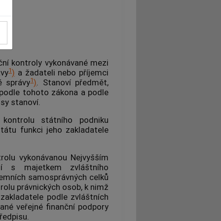
ční kontroly vykonávané mezi
1
ávy
)
a žadateli nebo příjemci
1
é správy
)
. Stanoví předmět,
é podle tohoto zákona a podle
sy stanoví.
kontrolu státního podniku
tátu funkci jeho zakladatele
trolu vykonávanou Nejvyšším
ní s majetkem zvláštního
emních samosprávných celků
rolu právnických osob, k nimž
zakladatele podle zvláštních
ané veřejné finanční podpory
ředpisu.