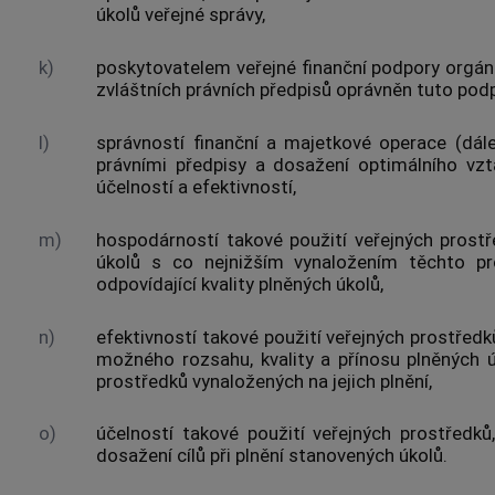
úkolů veřejné správy,
k)
poskytovatelem veřejné finanční podpory
orgán
zvláštních právních předpisů oprávněn tuto pod
l)
správností finanční a majetkové operace
(dále
právními předpisy a dosažení optimálního vzt
účelností
a
efektivností
,
m)
hospodárností
takové použití
veřejných prost
úkolů s co nejnižším vynaložením těchto pr
odpovídající kvality plněných úkolů,
n)
efektivností
takové použití
veřejných prostředk
možného rozsahu, kvality a přínosu plněných 
prostředků vynaložených na jejich plnění,
o)
účelností
takové použití
veřejných prostředků
dosažení cílů při plnění stanovených úkolů.