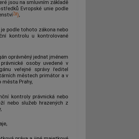
které jsou na smluvním základě
ostředků Evropské unie podle
7a
enství
)
,
ý je podle tohoto zákona nebo
nční kontrolu u
kontrolované
gán oprávněný jednat jménem
 právnické osoby uvedené v
gánu veřejné správy
ředitel
utárních městech primátor a v
o města Prahy,
nční kontroly
právnická nebo
oží nebo služeb hrazených z
,
aje
,
jetková práva a jiné majetkové