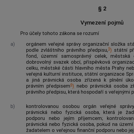
§ 2
Vymezení pojmů
Pro účely tohoto zákona se rozumí
a)
orgánem veřejné správy organizační složka stá
5
podle zvláštního právního předpisu,
)
státní př
fond, územní samosprávný celek, městská 
dobrovolný svazek
obcí
, příspěvková organiz
celku, městské části hlavního města Prahy n
veřejná kulturní instituce, státní organizace Sp
a jiná právnická osoba zřízená k plnění úko
6
právním předpisem
)
nebo právnická osoba zř
právního předpisu, která hospodaří s
veřejnými 
b)
kontrolovanou osobou
orgán veřejné správ
právnická nebo fyzická osoba, která je žad
podporu nebo jejím příjemcem;
kontrolova
právnická nebo fyzická osoba, pokud na území 
žadatelem o veřejnou finanční podporu nebo je