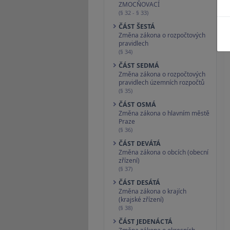
ZMOCŇOVACÍ
(§ 32 - § 33)
ČÁST ŠESTÁ
Změna zákona o rozpočtových
pravidlech
(§ 34)
ČÁST SEDMÁ
Změna zákona o rozpočtových
pravidlech územních rozpočtů
(§ 35)
ČÁST OSMÁ
Změna zákona o hlavním městě
Praze
(§ 36)
ČÁST DEVÁTÁ
Změna zákona o obcích (obecní
zřízení)
(§ 37)
ČÁST DESÁTÁ
Změna zákona o krajích
(krajské zřízení)
(§ 38)
ČÁST JEDENÁCTÁ