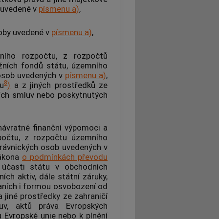
ě uvedené v
písmenu a)
,
soby uvedené v
písmenu a)
,
ního rozpočtu, z rozpočtů
žních fondů státu, územního
 osob uvedených v
písmenu a)
,
8
u
)
a z jiných prostředků ze
ích smluv nebo poskytnutých
 návratné finanční výpomoci a
zpočtu, z rozpočtu územního
rávnických osob uvedených v
zákona
o podmínkách převodu
účasti státu v obchodních
ích aktiv, dále státní záruky,
aních i formou osvobození od
 jiné prostředky ze zahraničí
uv, aktů práva Evropských
u Evropské unie nebo k plnění