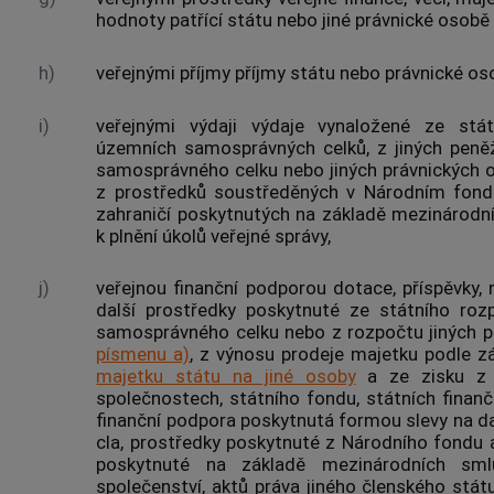
hodnoty patřící státu nebo jiné právnické osob
h)
veřejnými příjmy
příjmy státu nebo právnické o
i)
veřejnými výdaji
výdaje vynaložené ze stát
územních samosprávných celků, z jiných peně
samosprávného celku nebo jiných právnických
z prostředků soustředěných v Národním fond
zahraničí poskytnutých na základě mezinárodn
k plnění úkolů veřejné správy,
j)
veřejnou finanční podporou dotace
, příspěvky,
další prostředky poskytnuté ze státního ro
samosprávného celku nebo z rozpočtu jiných p
písmenu a)
, z výnosu prodeje majetku podle 
majetku státu na jiné osoby
a ze zisku z 
společnostech, státního fondu, státních finančn
finanční podpora poskytnutá formou slevy na d
cla, prostředky poskytnuté z Národního fondu a
poskytnuté na základě mezinárodních sml
společenství, aktů práva jiného členského stát