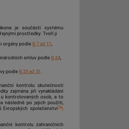
ákona je součástí systému
řejnými prostředky
. Tvoří ji
i orgány
podle
§ 7 až 11
,
zinárodních smluv podle
§ 24
,
ávy
podle
§ 25 až 31
.
nanční kontrolu skutečností
edky
zejména při vynakládání
y u
kontrolovaných osob
, a to
a následně po jejich použití,
7a
ů Evropských společenství
)
anční kontrolu zahraničních