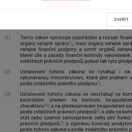
OBECNÁ USTANOVENÍ
§ 1
ZAVŘÍT
Předmět úpravy
(1)
Tento zákon vymezuje uspořádání a rozsah finan
1
orgány veřejné správy
)
, mezi
orgány veřejné spr
veřejné finanční podpory a uvnitř
orgánů veřejn
hlavní cíle a zásady finanční kontroly vykonávan
zvláštních právních předpisů, pokud tak tyto předpi
(2)
Ustanovení tohoto zákona se vztahují i na 
vykonávanou ministerstvem, které plní jménem s
2
podle zvláštního právního předpisu
)
.
(3)
Ustanovení tohoto zákona se nevztahují na kon
kontrolním úřadem na kontrolu hospodaře
2a
charakteru
)
a na přezkoumávání hospodaření úz
3
podle zvláštních právních předpisů
)
a dále na kont
stát nebo územní samosprávné celky plní funkci 
4
právních předpisů,
)
s výjimkou kontroly poskytov
podle tohoto zákona a podle zvláštního právního p