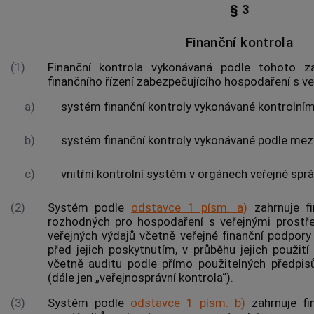
§ 3
Finanční kontrola
(1)
Finanční kontrola vykonávaná podle tohoto z
finančního řízení zabezpečujícího hospodaření s
ve
a)
systém finanční kontroly vykonávané
kontrolním
b)
systém finanční kontroly vykonávané podle me
c)
vnitřní kontrolní systém v
orgánech veřejné spr
(2)
Systém podle
odstavce 1 písm. a)
zahrnuje fi
rozhodných pro hospodaření s
veřejnými prostř
veřejných výdajů
včetně veřejné finanční podpor
před jejich poskytnutím, v průběhu jejich použití 
včetně auditu podle přímo použitelných předpis
(dále jen „veřejnosprávní kontrola“).
(3)
Systém podle
odstavce 1 písm. b)
zahrnuje fin