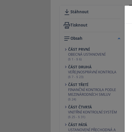
Stáhnout
Tisknout
Obsah
ČÁST PRVNÍ
OBECNÁ USTANOVENÍ
(§ 1 - § 6)
ČÁST DRUHÁ
VEŘEJNOSPRÁVNÍ KONTROLA
(§ 7 - § 23)
ČÁST TŘETÍ
FINANČNÍ KONTROLA PODLE
MEZINÁRODNÍCH SMLUV
(§ 24)
ČÁST ČTVRTÁ
VNITŘNÍ KONTROLNÍ SYSTÉM
(§ 25 - § 31)
ČÁST PÁTÁ
USTANOVENÍ PŘECHODNÁ A