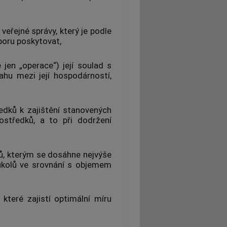
 veřejné správy
, který je podle
poru poskytovat,
 jen „operace“) její soulad s
ahu mezi její
hospodárností
,
ředků
k zajištění stanovených
ostředků, a to při dodržení
ů
, kterým se dosáhne nejvýše
úkolů ve srovnání s objemem
, které zajistí optimální míru