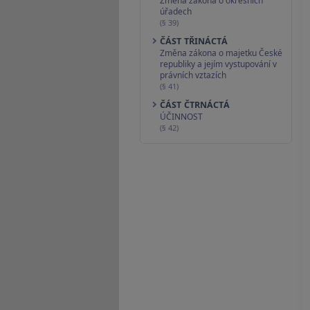
Změna zákona o okresních
úřadech
(§ 39)
ČÁST TŘINÁCTÁ
Změna zákona o majetku České
republiky a jejím vystupování v
právních vztazích
(§ 41)
ČÁST ČTRNÁCTÁ
ÚČINNOST
(§ 42)