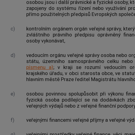
osobou
jsou i další právnické a fyzické osoby, 
zapojeny do systému řízení nebo využívání pr
přímo použitelných předpisů Evropských společ
c)
kontrolním orgánem
orgán veřejné správy, kter
zvláštního právního předpisu oprávněný fina
osoby
vykonávat,
d)
vedoucím orgánu veřejné správy
osoba nebo or
státu, územního samosprávného celku nebo
písmenu a)
; v kraji se rozumí
vedoucím or
krajského úřadu, v
obci
starosta
obce
, ve stat
hlavním městě Praze ředitel Magistrátu hlavníh
e)
osobou povinnou spolupůsobit při výkonu fina
fyzická osoba podílející se na dodávkách zb
veřejných výdajů
nebo z veřejné finanční podpory
f)
veřejnými financemi
veřejné příjmy
a
veřejné výd
g)
veřejnými prostředky
veřejné finance
, věci, ma