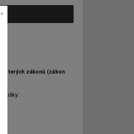
x
 některých zákonů (zákon
ubliky: