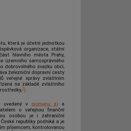
tu, která je účetní jednotkou
íspěvková organizace, státní
část hlavního města Prahy,
ace územního samosprávného
ebo dobrovolného svazku
obcí
,
ráva železniční dopravní cesty
lů veřejné správy zvláštním
ízená na základě zvláštního
7
prostředky
,
)
y
uvedený v
písmenu a)
a
atelem o veřejnou finanční
nou osobou
je i zahraniční
České republiky podniká a je
jím příjemcem;
kontrolovanou