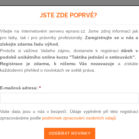
Aktuální znění
od 1. 1. 2025 - 31. 12. 2026
JSTE ZDE POPRVÉ?
Vítejte na internetovém serveru epravo.cz. Jsme zdroj informací jak
320
pro laiky, tak i pro právníky profesionály.
Zaregistrujte se u nás a
získejte zdarma řadu výhod.
ZÁKON
Protože si vážíme Vašeho zájmu, dostanete k registraci
dárek v
podobě unikátního online kurzu "Taktika jednání o smlouvách".
ze dne 9. srpna 2001
Registrace je zdarma, k ničemu Vás nezavazuje
a získáte
každodenní přehled o novinkách ve světě práva.
o finanční kontrole ve veřejné správě a o změně
o finanční kontrole)
E-mailová adresa:
*
Parlament se usnesl na tomto zákoně České rep
Vaše data jsou u nás v bezpečí. Údaje vyplněné při této registraci
zpracováváme podle
podmínek zpracování osobních údajů
ČÁST PRVNÍ