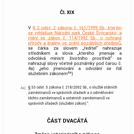
Čl. XIX
V
§ 2 odst. 2
zákona č. 161/1999 Sb., kterým
se vyhlašuje Národní park České Švýcarsko, a
mění se zákon č. 114/1992 Sb., o ochraně
přírody a krajiny, ve znění pozdějších předpisů
,
se čárka za slovem „ředitel“ nahrazuje
středníkem a slova „kterého jmenuje a
odvolává ministr životního prostředí“ se
nahrazují slovy včetně poznámky pod čarou č.
4a) „jeho jmenování a odvolání se řídí
4a
služebním zákonem
)
§ 53 odst. 5 zákona č. 218/2002 Sb., o službě státních
4a)
zaměstnanců ve správních úřadech a o odměňování
těchto zaměstnanců a ostatních zaměstnanců ve
správních úřadech (služební zákon).“.
ČÁST DVACÁTÁ