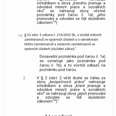
středníkem a slova „kterého jmenuje a
odvolává ministr práce a sociálních
věcí“ se nahrazují slovy včetně
poznámky pod čarou č. 1a) „jeho
jmenování a odvolání se řídí služebním
1a
zákonem
)
§ 53 odst. 5 zákona č. 218/2002 Sb., o službě státních
1a)
zaměstnanců ve správních úřadech a o odměňování
těchto zaměstnanců a ostatních zaměstnanců ve
správních úřadech (služební zákon).“.
Dosavadní poznámka pod čarou č. 1a)
se označuje jako poznámka pod
čarou č. 1b), a to včetně odkazů na
poznámku pod čarou.
2.
V § 2 odst. 2 větě druhé se čárka za
slovy „bezpečnosti práce“ nahrazuje
středníkem a slova „které jmenuje a
odvolává ministr práce a sociálních
věcí“ se nahrazují slovy „jejich jmenování
a odvolání se řídí služebním
1a
zákonem
)“.