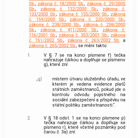
Sb.
,
zákona č. 18/2000 Sb.
,
zákona č. 29/2000
Sb.
,
zákona č. 132/2000 Sb.
,
zákona č.
133/2000 Sb.
,
zákona č. 155/2000 Sb.
,
zákona
č. 159/2000 Sb.
,
zákona č. 220/2000 Sb.
,
zákona č. 238/2000 Sb.
,
zákona č. 258/2000
Sb.
,
zákona č. 411/2000 Sb.
,
zákona č.
116/2001 Sb.
,
zákona č. 353/2001 Sb.
,
zákona
č. 151/2002 Sb.
,
zákona č. 263/2002 Sb.
a
zákona č. 265/2002 Sb.
, se mění takto:
1.
V § 7 se na konci písmene f) tečka
nahrazuje čárkou a doplňuje se písmeno
g), které zní:
„g)
místem útvaru služebního úřadu, ve
kterém je vedena evidence platů
státních zaměstnanců, pokud jde o
kontrolu odvodu pojistného na
sociální zabezpečení a příspěvku na
státní politiku zaměstnanosti.“.
2.
V § 18 odst. 1 se na konci písmene p)
tečka nahrazuje čárkou a doplňuje se
písmeno r), které včetně poznámky pod
čarou č. 3a) zní: