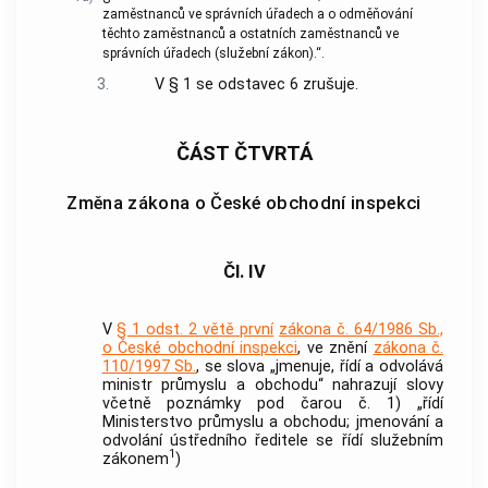
zaměstnanců ve správních úřadech a o odměňování
těchto zaměstnanců a ostatních zaměstnanců ve
správních úřadech (služební zákon).“.
3.
V § 1 se odstavec 6 zrušuje.
ČÁST ČTVRTÁ
Změna zákona o České obchodní inspekci
Čl. IV
V
§ 1 odst. 2 větě první
zákona č. 64/1986 Sb.,
o České obchodní inspekci
, ve znění
zákona č.
110/1997 Sb.
, se slova „jmenuje, řídí a odvolává
ministr průmyslu a obchodu“ nahrazují slovy
včetně poznámky pod čarou č. 1) „řídí
Ministerstvo průmyslu a obchodu; jmenování a
odvolání ústředního ředitele se řídí služebním
1
zákonem
)