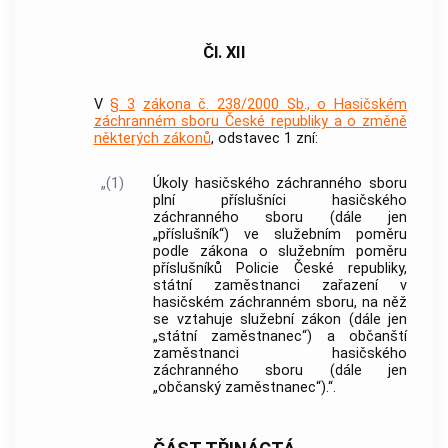
Čl. XII
V
§ 3
zákona č. 238/2000 Sb., o Hasičském
záchranném sboru České republiky a o změně
některých zákonů
, odstavec 1 zní:
„(1)
Úkoly hasičského záchranného sboru
plní příslušníci hasičského
záchranného sboru (dále jen
„příslušník“) ve služebním poměru
podle zákona o služebním poměru
příslušníků Policie České republiky,
státní zaměstnanci zařazení v
hasičském záchranném sboru, na něž
se vztahuje služební zákon (dále jen
„státní zaměstnanec“) a občanští
zaměstnanci hasičského
záchranného sboru (dále jen
„občanský zaměstnanec“).“.