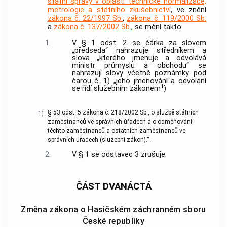
státní správy v oblasti technické normalizace,
metrologie a státního zkušebnictví
, ve znění
zákona č. 22/1997 Sb.
,
zákona č. 119/2000 Sb.
a
zákona č. 137/2002 Sb.
, se mění takto:
1.
V § 1 odst. 2 se čárka za slovem
„předseda“ nahrazuje středníkem a
slova „kterého jmenuje a odvolává
ministr průmyslu a obchodu“ se
nahrazují slovy včetně poznámky pod
čarou č. 1) „jeho jmenování a odvolání
1
se řídí služebním zákonem
)
§ 53 odst. 5 zákona č. 218/2002 Sb., o službě státních
1)
zaměstnanců ve správních úřadech a o odměňování
těchto zaměstnanců a ostatních zaměstnanců ve
správních úřadech (služební zákon).“.
2.
V § 1 se odstavec 3 zrušuje.
ČÁST DVANÁCTÁ
Změna zákona o Hasičském záchranném sboru
České republiky