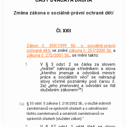
Změna zákona o sociálně-právní ochraně dětí
Čl. XXII
Zákon č. 359/1999 Sb., o sociálně-právní
ochraně dětí
, ve znění
zákona č. 257/2000 Sb.
a
zákona č. 272/2001 Sb.
, se mění takto:
1.
V § 3 odst. 2 se čárka za slovem
„ředitel“ nahrazuje středníkem a slova
„kterého jmenuje a odvolává ministr
práce a sociálních věcí“ se nahrazují
slovy včetně poznámky pod čarou č.
2a) „jeho jmenování a odvolání se řídí
2a
služebním zákonem
)
§ 53 odst. 5 zákona č. 218/2002 Sb., o službě státních
2a)
zaměstnanců ve správních úřadech a o odměňování
těchto zaměstnanců a ostatních zaměstnanců ve
správních úřadech (služební zákon).“.
2.
V § 57 odst. 1 větě třetí se slovo