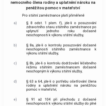
nemocného člena rodiny a uplatnění nároku na
peněžitou pomoc v mateřství
Pro státní zaměstnance platí přiměřeně
a)
§ 8 odst. 1 písm. f), jde-li o posuzování
zdravotního stavu státního zaměstnance po
uplynutí jednoho roku dočasné
neschopnosti k výkonu státní služby,
b)
§ 8a, jde-li o kontrolu posuzování dočasné
neschopnosti státního zaměstnance k
výkonu státní služby,
c)
§ 8b, jde-li o kontrolu dodržování léčebného
režimu státním zaměstnancem dočasně
neschopným k výkonu státní služby,
d)
§ 63 a 64, jde-li o potřebu ošetřování člena
rodiny a uplatnění nároku na peněžitou
pomoc v mateřství,
e)
§ 91 až 104 při přechodu z dočasné
neschopnosti k výkonu státní služby do plné