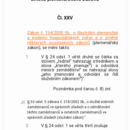
Čl. XXV
Zákon č. 154/2000 Sb., o šlechtění, plemenitbě
a evidenci hospodářských zvířat a o změně
některých souvisejících zákonů
(plemenářský
zákon), se mění takto:
1.
V § 24 odst. 1 větě druhé se čárka za
slovem „ředitel“ nahrazuje středníkem a
8
slova „kterého jmenuje
) a odvolává
ministr zemědělství“ se nahrazují slovy
„jeho jmenování a odvolání se řídí
8
služebním zákonem
)“.
Poznámka pod čarou č. 8) zní:
§ 53 odst. 5 zákona č. 218/2002 Sb., o službě státních
„8)
zaměstnanců ve správních úřadech a o odměňování
těchto zaměstnanců a ostatních zaměstnanců ve
správních úřadech (služební zákon).“.
2.
V § 24 odst. 1 se věta třetí zrušuje.