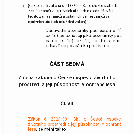
§ 53 odst. 5 zákona č. 218/2002 Sb., o službě státních
1)
zaměstnanců ve správních úřadech a o odměňování
těchto zaměstnanců a ostatních zaměstnanců ve
správních úřadech (služební zákon).“.
Dosavadní poznámky pod čarou č. 1)
až 1e) se označují jako poznámky pod
čarou č. 1a) až 1f), a to včetně
odkazů na poznámku pod čarou.
ČÁST SEDMÁ
Změna zákona o České inspekci životního
prostředí a její působnosti v ochraně lesa
Čl. VII
Zákon č. 282/1991 Sb., o České inspekci
životního prostředí a její působnosti v ochraně
lesa
, se mění takto: