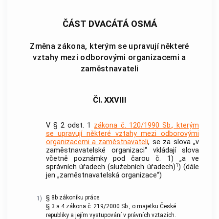
ČÁST DVACÁTÁ OSMÁ
Změna zákona, kterým se upravují některé
vztahy mezi odborovými organizacemi a
zaměstnavateli
Čl. XXVIII
V § 2 odst. 1
zákona č. 120/1990 Sb., kterým
se upravují některé vztahy mezi odborovými
organizacemi a zaměstnavateli
, se za slova „v
zaměstnavatelské organizaci“ vkládají slova
včetně poznámky pod čarou č. 1) „a ve
1
správních úřadech (služebních úřadech)
) (dále
jen „zaměstnavatelská organizace“)
§ 8b zákoníku práce.
1)
§ 3 a 4 zákona č. 219/2000 Sb., o majetku České
republiky a jejím vystupování v právních vztazích.