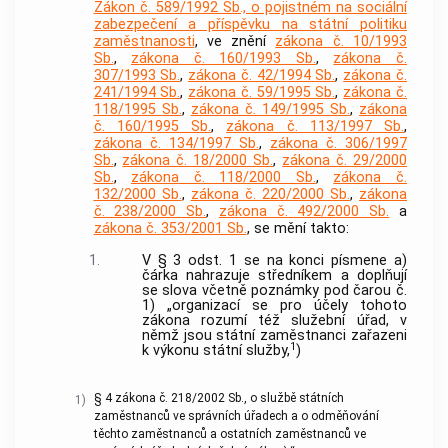
Zákon č. 589/1992 Sb., o pojistném na sociální
zabezpečení a příspěvku na státní politiku
zaměstnanosti
, ve znění
zákona č. 10/1993
Sb.
,
zákona č. 160/1993 Sb.
,
zákona č.
307/1993 Sb.
,
zákona č. 42/1994 Sb.
,
zákona č.
241/1994 Sb.
,
zákona č. 59/1995 Sb.
,
zákona č.
118/1995 Sb.
,
zákona č. 149/1995 Sb.
,
zákona
č. 160/1995 Sb.
,
zákona č. 113/1997 Sb.
,
zákona č. 134/1997 Sb.
,
zákona č. 306/1997
Sb.
,
zákona č. 18/2000 Sb.
,
zákona č. 29/2000
Sb.
,
zákona č. 118/2000 Sb.
,
zákona č.
132/2000 Sb.
,
zákona č. 220/2000 Sb.
,
zákona
č. 238/2000 Sb.
,
zákona č. 492/2000 Sb.
a
zákona č. 353/2001 Sb.
, se mění takto:
1.
V § 3 odst. 1 se na konci písmene a)
čárka nahrazuje středníkem a doplňují
se slova včetně poznámky pod čarou č.
1) „organizací se pro účely tohoto
zákona rozumí též služební úřad, v
němž jsou státní zaměstnanci zařazeni
1
k výkonu státní služby,
)
§ 4 zákona č. 218/2002 Sb., o službě státních
1)
zaměstnanců ve správních úřadech a o odměňování
těchto zaměstnanců a ostatních zaměstnanců ve