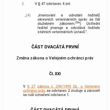
2.
V § 47 odstavec 4 zní:
„(4)
Jmenování a odvolání ředitelů
okresních veterinárních správ se řídí
25a
služebním zákonem.
) Ústřední
ředitel jmenuje a odvolává ředitele
státních veterinárních ústavů.“.
ČÁST DVACÁTÁ PRVNÍ
Změna zákona o Veřejném ochránci práv
Čl. XXI
V
§ 27
zákona č. 349/1999 Sb., o Veřejném
ochránci práv
, se odstavec 2 zrušuje a zároveň
se ruší označení odstavce 1.
ČÁST DVACÁTÁ DRUHÁ