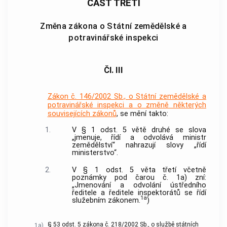
ČÁST TŘETÍ
Změna zákona o Státní zemědělské a
potravinářské inspekci
Čl. III
Zákon č. 146/2002 Sb., o Státní zemědělské a
potravinářské inspekci a o změně některých
souvisejících zákonů
, se mění takto:
1.
V § 1 odst. 5 větě druhé se slova
„jmenuje, řídí a odvolává ministr
zemědělství“ nahrazují slovy „řídí
ministerstvo“.
2.
V § 1 odst. 5 věta třetí včetně
poznámky pod čarou č. 1a) zní:
„Jmenování a odvolání ústředního
ředitele a ředitele inspektorátů se řídí
1a
služebním zákonem.
)
§ 53 odst. 5 zákona č. 218/2002 Sb., o službě státních
1a)