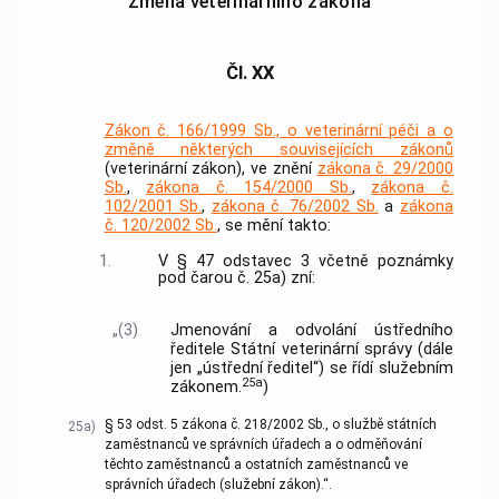
Změna veterinárního zákona
Čl. XX
Zákon č. 166/1999 Sb., o veterinární péči a o
změně některých souvisejících zákonů
(veterinární zákon), ve znění
zákona č. 29/2000
Sb.
,
zákona č. 154/2000 Sb.
,
zákona č.
102/2001 Sb.
,
zákona č. 76/2002 Sb.
a
zákona
č. 120/2002 Sb.
, se mění takto:
1.
V § 47 odstavec 3 včetně poznámky
pod čarou č. 25a) zní:
„(3)
Jmenování a odvolání ústředního
ředitele Státní veterinární správy (dále
jen „ústřední ředitel“) se řídí služebním
25a
zákonem.
)
§ 53 odst. 5 zákona č. 218/2002 Sb., o službě státních
25a)
zaměstnanců ve správních úřadech a o odměňování
těchto zaměstnanců a ostatních zaměstnanců ve
správních úřadech (služební zákon).“.