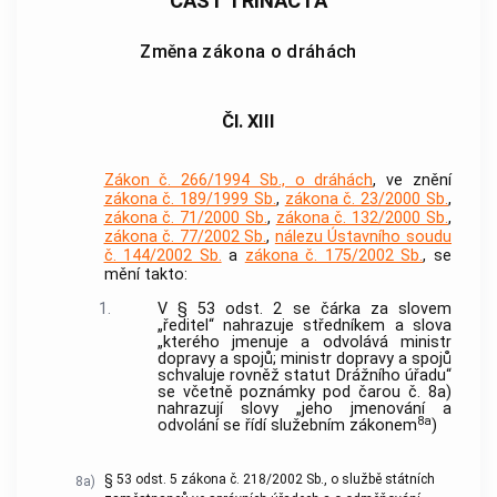
ČÁST TŘINÁCTÁ
Změna zákona o dráhách
Čl. XIII
Zákon č. 266/1994 Sb., o dráhách
, ve znění
zákona č. 189/1999 Sb.
,
zákona č. 23/2000 Sb.
,
zákona č. 71/2000 Sb.
,
zákona č. 132/2000 Sb.
,
zákona č. 77/2002 Sb.
,
nálezu Ústavního soudu
č. 144/2002 Sb.
a
zákona č. 175/2002 Sb.
, se
mění takto:
1.
V § 53 odst. 2 se čárka za slovem
„ředitel“ nahrazuje středníkem a slova
„kterého jmenuje a odvolává ministr
dopravy a spojů; ministr dopravy a spojů
schvaluje rovněž statut Drážního úřadu“
se včetně poznámky pod čarou č. 8a)
nahrazují slovy „jeho jmenování a
8a
odvolání se řídí služebním zákonem
)
§ 53 odst. 5 zákona č. 218/2002 Sb., o službě státních
8a)