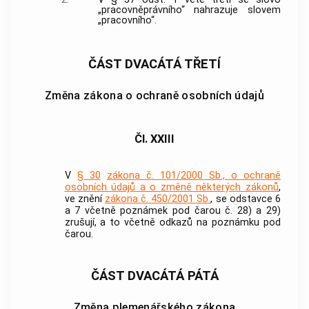
„pracovněprávního“ nahrazuje slovem
„pracovního“.
ČÁST DVACÁTÁ TŘETÍ
Změna zákona o ochraně osobních údajů
Čl. XXIII
V
§ 30
zákona č. 101/2000 Sb., o ochraně
osobních údajů a o změně některých zákonů
,
ve znění
zákona č. 450/2001 Sb.
, se odstavce 6
a 7 včetně poznámek pod čarou č. 28) a 29)
zrušují, a to včetně odkazů na poznámku pod
čarou.
ČÁST DVACÁTÁ PÁTÁ
Změna plemenářského zákona