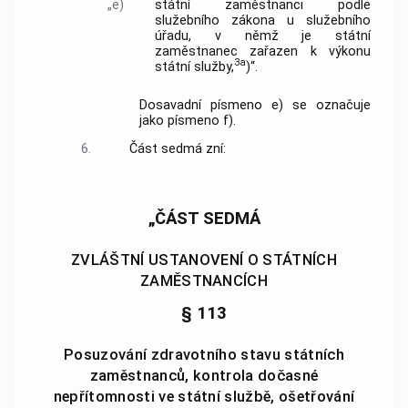
„e)
státní zaměstnanci podle
služebního zákona u služebního
úřadu, v němž je státní
zaměstnanec zařazen k výkonu
3a
státní služby,
)“.
Dosavadní písmeno e) se označuje
jako písmeno f).
6.
Část sedmá zní:
„ČÁST SEDMÁ
ZVLÁŠTNÍ USTANOVENÍ O STÁTNÍCH
ZAMĚSTNANCÍCH
§ 113
Posuzování zdravotního stavu státních
zaměstnanců, kontrola dočasné
nepřítomnosti ve státní službě, ošetřování