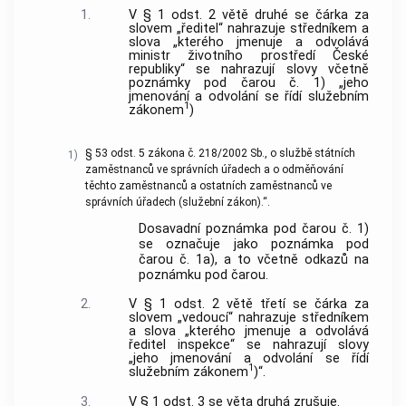
1.
V § 1 odst. 2 větě druhé se čárka za
slovem „ředitel“ nahrazuje středníkem a
slova „kterého jmenuje a odvolává
ministr životního prostředí České
republiky“ se nahrazují slovy včetně
poznámky pod čarou č. 1) „jeho
jmenování a odvolání se řídí služebním
1
zákonem
)
§ 53 odst. 5 zákona č. 218/2002 Sb., o službě státních
1)
zaměstnanců ve správních úřadech a o odměňování
těchto zaměstnanců a ostatních zaměstnanců ve
správních úřadech (služební zákon).“.
Dosavadní poznámka pod čarou č. 1)
se označuje jako poznámka pod
čarou č. 1a), a to včetně odkazů na
poznámku pod čarou.
2.
V § 1 odst. 2 větě třetí se čárka za
slovem „vedoucí“ nahrazuje středníkem
a slova „kterého jmenuje a odvolává
ředitel inspekce“ se nahrazují slovy
„jeho jmenování a odvolání se řídí
1
služebním zákonem
)“.
3.
V § 1 odst. 3 se věta druhá zrušuje.