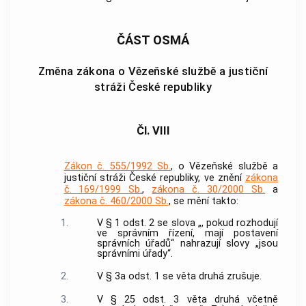
ČÁST OSMÁ
Změna zákona o Vězeňské službě a justiční
stráži České republiky
Čl. VIII
Zákon č. 555/1992 Sb.
, o Vězeňské službě a
justiční stráži České republiky, ve znění
zákona
č. 169/1999 Sb.
,
zákona č. 30/2000 Sb.
a
zákona č. 460/2000 Sb.
, se mění takto:
1.
V § 1 odst. 2 se slova „, pokud rozhodují
ve správním řízení, mají postavení
správních úřadů“ nahrazují slovy „jsou
správními úřady“.
2.
V § 3a odst. 1 se věta druhá zrušuje.
3.
V § 25 odst. 3 věta druhá včetně