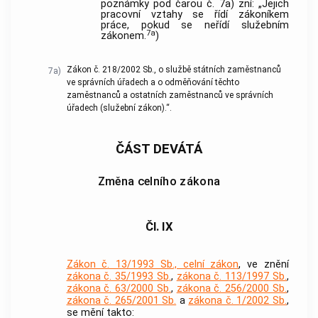
poznámky pod čarou č. 7a) zní: „Jejich
pracovní vztahy se řídí zákoníkem
práce, pokud se neřídí služebním
7a
zákonem.
)
Zákon č. 218/2002 Sb., o službě státních zaměstnanců
7a)
ve správních úřadech a o odměňování těchto
zaměstnanců a ostatních zaměstnanců ve správních
úřadech (služební zákon).“.
ČÁST DEVÁTÁ
Změna celního zákona
Čl. IX
Zákon č. 13/1993 Sb., celní zákon
, ve znění
zákona č. 35/1993 Sb.
,
zákona č. 113/1997 Sb.
,
zákona č. 63/2000 Sb.
,
zákona č. 256/2000 Sb.
,
zákona č. 265/2001 Sb.
a
zákona č. 1/2002 Sb.
,
se mění takto: