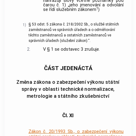
nahrazují slovy včetně poznámky pod
čarou č. 1) „jeho jmenování a odvolání
1
se řídí služebním zákonem
)
§ 53 odst. 5 zákona č. 218/2002 Sb., o službě státních
1)
zaměstnanců ve správních úřadech a o odměňování
těchto zaměstnanců a ostatních zaměstnanců ve
správních úřadech (služební zákon).“.
2.
V § 1 se odstavec 3 zrušuje.
ČÁST JEDENÁCTÁ
Změna zákona o zabezpečení výkonu státní
správy v oblasti technické normalizace,
metrologie a státního zkušebnictví
Čl. XI
Zákon č. 20/1993 Sb., o zabezpečení výkonu