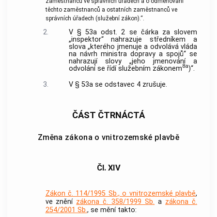
zaměstnanců ve správních úřadech a o odměňování
těchto zaměstnanců a ostatních zaměstnanců ve
správních úřadech (služební zákon).“.
2.
V § 53a odst. 2 se čárka za slovem
„inspektor“ nahrazuje středníkem a
slova „kterého jmenuje a odvolává vláda
na návrh ministra dopravy a spojů“ se
nahrazují slovy „jeho jmenování a
8a
odvolání se řídí služebním zákonem
)“.
3.
V § 53a se odstavec 4 zrušuje.
ČÁST ČTRNÁCTÁ
Změna zákona o vnitrozemské plavbě
Čl. XIV
Zákon č. 114/1995 Sb., o vnitrozemské plavbě
,
ve znění
zákona č. 358/1999 Sb.
a
zákona č.
254/2001 Sb.
, se mění takto: