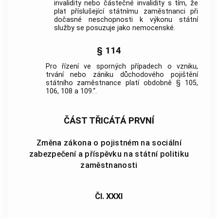
invalidity nebo částečné invalidity s tím, že
plat příslušející státnímu zaměstnanci při
dočasné neschopnosti k výkonu státní
služby se posuzuje jako nemocenské.
§ 114
Pro řízení ve sporných případech o vzniku,
trvání nebo zániku důchodového pojištění
státního zaměstnance platí obdobně § 105,
106, 108 a 109.“.
ČÁST TŘICÁTÁ PRVNÍ
Změna zákona o pojistném na sociální
zabezpečení a příspěvku na státní politiku
zaměstnanosti
Čl. XXXI