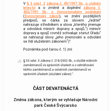
V
§ 3 odst. 2
zákona č. 49/1997 Sb., o civilním
letectví
a o změně a doplnění
zákona č.
455/1991 Sb., o živnostenském podnikání
(
živnostenský zákon
), ve znění pozdějších
předpisů, se čárka za slovem „ředitel“
nahrazuje středníkem a slova „kterého jmenuje
1
a odvolává ministr dopravy a spojů;
) ministr
dopravy a spojů rovněž schvaluje statut Úřadu“
se nahrazují slovy „jeho jmenování a odvolání
1
se řídí služebním zákonem
)“.
Poznámka pod čarou č. 1) zní:
§ 53 odst. 5 zákona č. 218/2002 Sb., o službě státních
„1)
zaměstnanců ve správních úřadech a o odměňování
těchto zaměstnanců a ostatních zaměstnanců ve
správních úřadech (služební zákon).“.
ČÁST DEVATENÁCTÁ
Změna zákona, kterým se vyhlašuje Národní
park České Švýcarsko