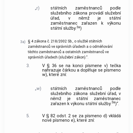
„r)
státních zaměstnanců podle
služebního zákona provádí služební
úřad, v němž je státní
zaměstnanec zařazen k výkonu
3a
státní služby.
)
§ 4 zákona č. 218/2002 Sb., o službě státních
3a)
zaměstnanců ve správních úřadech a o odměňování
těchto zaměstnanců a ostatních zaměstnanců ve
správních úřadech (služební zákon).“.
3.
V § 36 se na konci písmene v) tečka
nahrazuje čárkou a doplňuje se písmeno
w), které zní:
„w)
státních zaměstnanců podle
služebního zákona služební úřad, v
němž je státní zaměstnanec
3a
zařazen k výkonu státní služby.
)“.
5.
V § 82 odst. 2 se za písmeno d) vkládá
nové písmeno e), které zní: