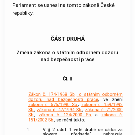
Parlament se usnesl na tomto zákoně České
republiky:
ČÁST DRUHÁ
Změna zákona o státním odborném dozoru
nad bezpečností práce
Čl. II
Zákon č. 174/1968 Sb., o státním odborném
dozoru nad bezpečností práce
, ve znění
zákona č. 575/1990 Sb.
,
zákona č. 159/1992
Sb.
,
zákona č. 47/1994 Sb.
,
zákona č. 71/2000
Sb.
,
zákona č. 124/2000 Sb.
a
zákona č.
151/2002 Sb.
, se mění takto:
1.
V § 2 odst. 1 větě druhé se čárka za
slovem „předseda“ nahrazuje