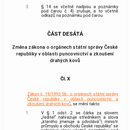
3.
§ 14 se včetně nadpisu a poznámky
pod čarou č. 4) zrušuje, a to včetně
odkazů na poznámku pod čarou.
ČÁST DESÁTÁ
Změna zákona o orgánech státní správy České
republiky v oblasti puncovnictví a zkoušení
drahých kovů
Čl. X
Zákon č. 19/1993 Sb., o orgánech státní správy
České republiky v oblasti puncovnictví a
zkoušení drahých kovů
, se mění takto:
1.
V § 1 odst. 2 se čárka za slovem
„ředitel“ nahrazuje středníkem a slova
1
„kterého jmenuje a odvolává
) ministr
průmyslu a obchodu České republiky“ se