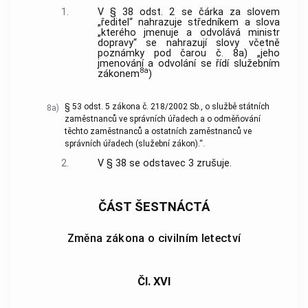
1.
V § 38 odst. 2 se čárka za slovem
„ředitel“ nahrazuje středníkem a slova
„kterého jmenuje a odvolává ministr
dopravy“ se nahrazují slovy včetně
poznámky pod čarou č. 8a) „jeho
jmenování a odvolání se řídí služebním
8a
zákonem
)
§ 53 odst. 5 zákona č. 218/2002 Sb., o službě státních
8a)
zaměstnanců ve správních úřadech a o odměňování
těchto zaměstnanců a ostatních zaměstnanců ve
správních úřadech (služební zákon).“.
2.
V § 38 se odstavec 3 zrušuje.
ČÁST ŠESTNÁCTÁ
Změna zákona o civilním letectví
Čl. XVI