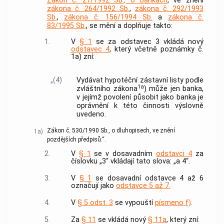
Zákon č. 21/1992 Sb., o bankách
, ve znění
zákona č. 264/1992 Sb.
,
zákona č. 292/1993
Sb.
,
zákona č. 156/1994 Sb.
a
zákona č.
83/1995 Sb.
, se mění a doplňuje takto:
1.
V
§ 1
se za odstavec 3 vkládá nový
odstavec 4
, který včetně poznámky č.
1a) zní:
„(4)
Vydávat hypotéční zástavní listy podle
1a
zvláštního zákona
) může jen banka,
v jejímž povolení působit jako banka je
oprávnění k této činnosti výslovně
uvedeno.
Zákon č. 530/1990 Sb., o dluhopisech, ve znění
1a)
pozdějších předpisů.“.
2.
V
§ 1
se v dosavadním
odstavci 4
za
číslovku „3“ vkládají tato slova: „a 4“.
3.
V
§ 1
se dosavadní odstavce 4 až 6
označují jako
odstavce 5 až 7.
4.
V
§ 5 odst. 3
se vypouští
písmeno f)
.
5.
Za
§ 11
se vkládá nový
§ 11a
, který zní: