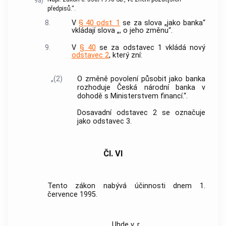
9a)
předpisů.“.
8.
V
§ 40 odst. 1
se za slova „jako banka“
vkládají slova „, o jeho změnu“.
9.
V
§ 40
se za odstavec 1 vkládá nový
odstavec 2
, který zní:
„(2)
O změně povolení působit jako banka
rozhoduje Česká národní banka v
dohodě s Ministerstvem financí.“.
Dosavadní odstavec 2 se označuje
jako odstavec 3.
Čl. VI
Tento zákon nabývá účinnosti dnem 1.
července 1995.
Uhde v. r.