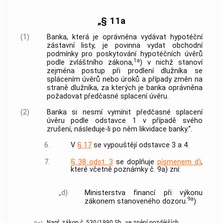
„§ 11a
(1)
Banka, která je oprávněna vydávat hypotéční
zástavní listy, je povinna vydat obchodní
podmínky pro poskytování hypotéčních úvěrů
1a
podle zvláštního zákona,
) v nichž stanoví
zejména postup při prodlení dlužníka se
splácením úvěrů nebo úroků a případy změn na
straně dlužníka, za kterých je banka oprávněna
požadovat předčasné splacení úvěru.
(2)
Banka si nesmí vymínit předčasné splacení
úvěru podle odstavce 1 v případě svého
zrušení, následuje-li po něm likvidace banky.“.
6.
V
§ 17
se vypouštějí odstavce 3 a 4.
7.
§ 38 odst. 3
se doplňuje
písmenem d)
,
které včetně poznámky č. 9a) zní:
„d)
Ministerstva financí při výkonu
9a
zákonem stanoveného dozoru.
)
Např. zákon č. 530/1990 Sb., ve znění pozdějších