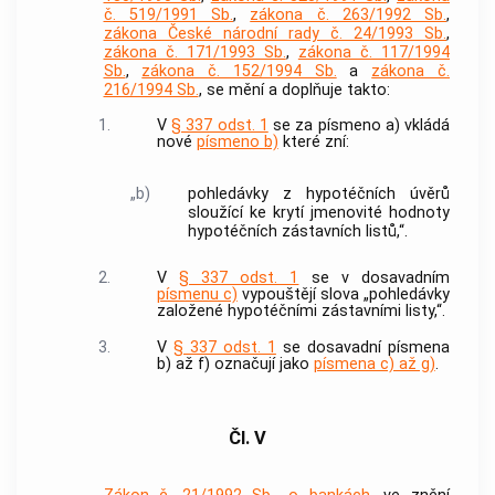
č. 519/1991 Sb.
,
zákona č. 263/1992 Sb.
,
zákona České národní rady č. 24/1993 Sb.
,
zákona č. 171/1993 Sb.
,
zákona č. 117/1994
Sb.
,
zákona č. 152/1994 Sb.
a
zákona č.
216/1994 Sb.
, se mění a doplňuje takto:
1.
V
§ 337 odst. 1
se za písmeno a) vkládá
nové
písmeno b)
které zní:
„b)
pohledávky z hypotéčních úvěrů
sloužící ke krytí jmenovité hodnoty
hypotéčních zástavních listů,“.
2.
V
§ 337 odst. 1
se v dosavadním
písmenu c)
vypouštějí slova „pohledávky
založené hypotéčními zástavními listy,“.
3.
V
§ 337 odst. 1
se dosavadní písmena
b) až f) označují jako
písmena c) až g)
.
Čl. V