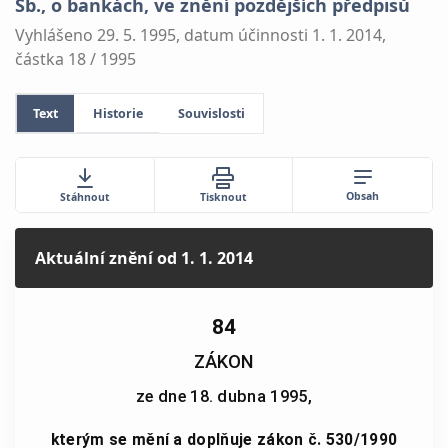
Sb., o bankách, ve znění pozdějších předpisů
Vyhlášeno 29. 5. 1995, datum účinnosti 1. 1. 2014,
částka 18 / 1995
Text
Historie
Souvislosti
Obsah
Stáhnout
Tisknout
Aktuální znění
od 1. 1. 2014
84
ZÁKON
ze dne 18. dubna 1995,
kterým se mění a doplňuje zákon č. 530/1990