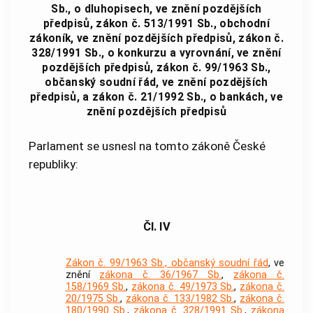
Sb., o dluhopisech, ve znění pozdějších
předpisů, zákon č. 513/1991 Sb., obchodní
zákoník, ve znění pozdějších předpisů, zákon č.
328/1991 Sb., o konkurzu a vyrovnání, ve znění
pozdějších předpisů, zákon č. 99/1963 Sb.,
občanský soudní řád, ve znění pozdějších
předpisů, a zákon č. 21/1992 Sb., o bankách, ve
znění pozdějších předpisů
Parlament se usnesl na tomto zákoně České
republiky:
Čl. IV
Zákon č. 99/1963 Sb., občanský soudní řád
, ve
znění
zákona č. 36/1967 Sb.
,
zákona č.
158/1969 Sb.
,
zákona č. 49/1973 Sb.
,
zákona č.
20/1975 Sb.
,
zákona č. 133/1982 Sb.
,
zákona č.
180/1990 Sb.
,
zákona č. 328/1991 Sb.
,
zákona