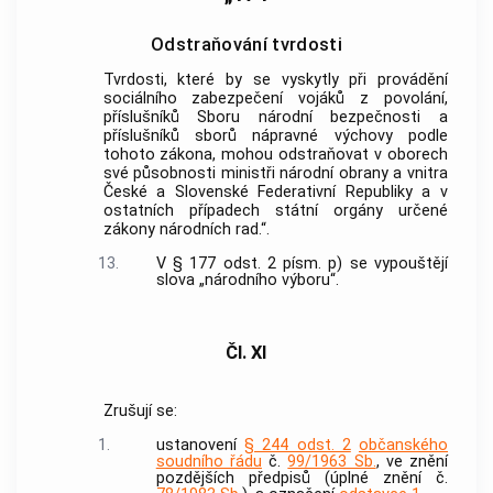
Odstraňování tvrdosti
Tvrdosti, které by se vyskytly při provádění
sociálního zabezpečení vojáků z povolání,
příslušníků Sboru národní bezpečnosti a
příslušníků sborů nápravné výchovy podle
tohoto zákona, mohou odstraňovat v oborech
své působnosti ministři národní obrany a vnitra
České a Slovenské Federativní Republiky a v
ostatních případech státní orgány určené
zákony národních rad.“.
13.
V § 177 odst. 2 písm. p) se vypouštějí
slova „národního výboru“.
Čl. XI
Zrušují se:
1.
ustanovení
§ 244 odst. 2
občanského
soudního řádu
č.
99/1963 Sb.
, ve znění
pozdějších předpisů (úplné znění č.