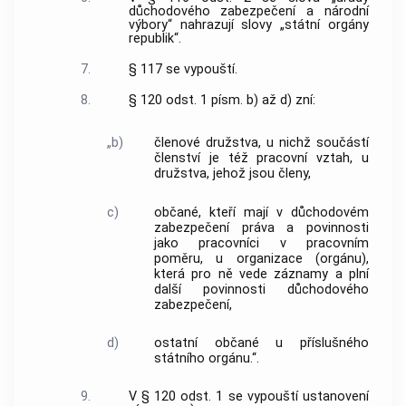
důchodového zabezpečení a národní
výbory“ nahrazují slovy „státní orgány
republik“.
7.
§ 117 se vypouští.
8.
§ 120 odst. 1 písm. b) až d) zní:
„b)
členové družstva, u nichž součástí
členství je též pracovní vztah, u
družstva, jehož jsou členy,
c)
občané, kteří mají v důchodovém
zabezpečení práva a povinnosti
jako pracovníci v pracovním
poměru, u organizace (orgánu),
která pro ně vede záznamy a plní
další povinnosti důchodového
zabezpečení,
d)
ostatní občané u příslušného
státního orgánu.“.
9.
V § 120 odst. 1 se vypouští ustanovení