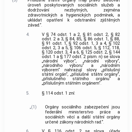
(3)
Příslušné státní orgány mají právo sledovat
úroveň poskytovaných sociálních služeb a
dodržování nezbytných, zejména
zdravotnických a hygienických podmínek, a
ukládat opatření k odstranění zjištěných
závad.“.
4.
V § 74 odst. 1 a 2, § 81 odst. 2, § 82
odst. 2 a 3, § 84, 85, § 86 odst. 1, § 88,
§ 91 odst. 1, § 92 odst. 1, 3 a 4, § 102
odst. 2, 3 a 5, § 106 odst. 5, § 112, 118,
§ 120 odst. 3, 4 a 6, § 125 odst. 2, § 144
odst. 1 a § 177 odst. 2 písm. n) se slova
„národní výbor“, „národní výbory“,
„národního výboru“ a „národním
výborem“ nahrazují slovy „příslušný
státní orgán“, „příslušné státní orgány“,
„příslušného státního orgánu“ a
„příslušným státním orgánem“.
5.
§ 114 odst. 1 zní:
„(1)
Orgány sociálního zabezpečení jsou
federální ministerstvo práce a
sociálních věcí a další státní orgány
určené zákony národních rad.“.
6.
V § 116 odst. 2 se slova „úřady