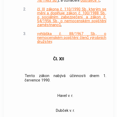
78/1983 Sb.
), a označení
odstavce 1
,
2.
čl. III
zákona č. 110/1990 Sb., kterým se
mění a doplňuje zákon č. 100/1988 Sb.,
o sociálním zabezpečení, a zákon č.
54/1956 Sb., o nemocenském pojištění
zaměstnanců
,
3.
vyhláška č. 88/1967 Sb., o
nemocenském pojištění členů výrobních
družstev
.
Čl. XII
Tento zákon nabývá účinnosti dnem 1.
července 1990.
Havel v. r.
Dubček v. r.