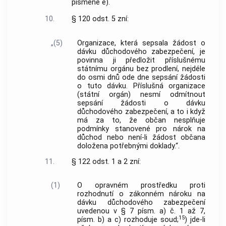
písmene e).
10.
§ 120 odst. 5 zní:
„(5)
Organizace, která sepsala žádost o
dávku důchodového zabezpečení, je
povinna ji předložit příslušnému
státnímu orgánu bez prodlení, nejdéle
do osmi dnů ode dne sepsání žádosti
o tuto dávku. Příslušná organizace
(státní orgán) nesmí odmítnout
sepsání žádosti o dávku
důchodového zabezpečení, a to i když
má za to, že občan nesplňuje
podmínky stanovené pro nárok na
důchod nebo není-li žádost občana
doložena potřebnými doklady.“.
11.
§ 122 odst. 1 a 2 zní:
(1)
O opravném prostředku proti
rozhodnutí o zákonném nároku na
dávku důchodového zabezpečení
uvedenou v § 7 písm. a) č. 1 až 7,
15
písm. b) a c) rozhoduje soud;
) jde-li