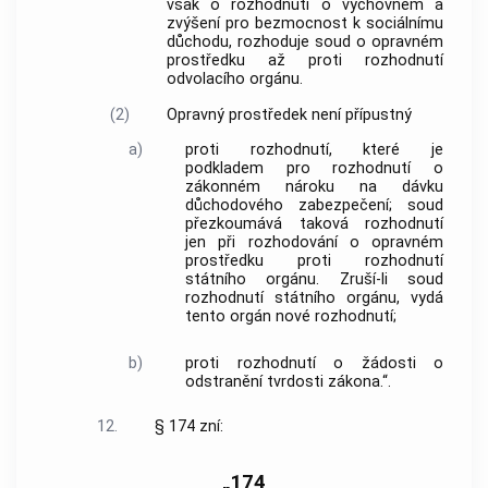
však o rozhodnutí o výchovném a
zvýšení pro bezmocnost k sociálnímu
důchodu, rozhoduje soud o opravném
prostředku až proti rozhodnutí
odvolacího orgánu.
(2)
Opravný prostředek není přípustný
a)
proti rozhodnutí, které je
podkladem pro rozhodnutí o
zákonném nároku na dávku
důchodového zabezpečení; soud
přezkoumává taková rozhodnutí
jen při rozhodování o opravném
prostředku proti rozhodnutí
státního orgánu. Zruší-li soud
rozhodnutí státního orgánu, vydá
tento orgán nové rozhodnutí;
b)
proti rozhodnutí o žádosti o
odstranění tvrdosti zákona.“.
12.
§ 174 zní:
„174