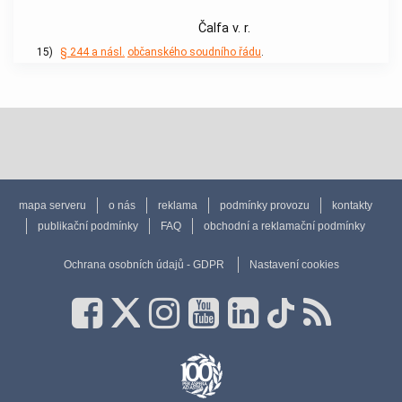
Čalfa v. r.
15)
§ 244 a násl.
občanského soudního řádu
.
mapa serveru
o nás
reklama
podmínky provozu
kontakty
publikační podmínky
FAQ
obchodní a reklamační podmínky
Ochrana osobních údajů - GDPR
Nastavení cookies