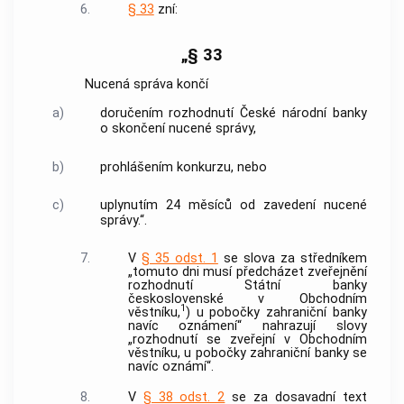
6.
§ 33
zní:
„§ 33
Nucená správa končí
a)
doručením rozhodnutí České národní banky
o skončení nucené správy,
b)
prohlášením konkurzu, nebo
c)
uplynutím 24 měsíců od zavedení nucené
správy.“.
7.
V
§ 35 odst. 1
se slova za středníkem
„tomuto dni musí předcházet zveřejnění
rozhodnutí Státní banky
československé v Obchodním
1
věstníku,
) u pobočky zahraniční banky
navíc oznámení“ nahrazují slovy
„rozhodnutí se zveřejní v Obchodním
věstníku, u pobočky zahraniční banky se
navíc oznámí“.
8.
V
§ 38 odst. 2
se za dosavadní text