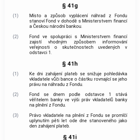
§ 41g
(1)
Místo a způsob vyplácení náhrad z Fondu
stanoví Fond v dohodě s Ministerstvem financí
a Českou národní bankou.
(2)
Fond ve spolupráci s Ministerstvem financí
zajistí vhodným způsobem informování
veřejnosti o skutečnostech uvedených v
odstavci 1.
§ 41h
(1)
Ke dni zahájení plateb se snižuje pohledávka
vkladatele vůči bance o částku rovnající se jeho
právu na náhradu z Fondu.
(2)
Fond se dnem podle odstavce 1 stává
věřitelem banky ve výši práv vkladatelů banky
na plnění z Fondu.
(3)
Právo vkladatele na plnění z Fondu se promlčí
uplynutím pěti let ode dne stanoveného jako
den zahájení plateb.
§ 41i