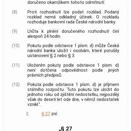
doručeno okamžikem tohoto odmítnutí.
(8)
Proti rozhodnutí lze podat rozklad. Podaný
rozklad nemá odkladný účinek. O rozkladu
rozhoduje bankovní rada České národní banky.
(9)
Lhůta k plnění doručeného rozhodnutí činí
alespoň 24 hodin.
(10)
Pokutu podle odstavce 1 písm. d) může Česká
národní banka uložit i osobám, které porušily
ustanovení § 2 nebo § 3.
(11)
Uložením pokuty podle odstavce 1 písm. d)
není dotčena odpovědnost podle jiných
právních předpisů.
(12)
Pokuta podle odstavce 1 písm. d) je příjmem
státního rozpočtu. Tuto pokutu lze uložit do
jednoho roku od zjištění nedostatku, nejpozději
však do deseti let ode dne, v němž nedostatek
vznikl.“.
2.
§ 27
zní:
„§ 27