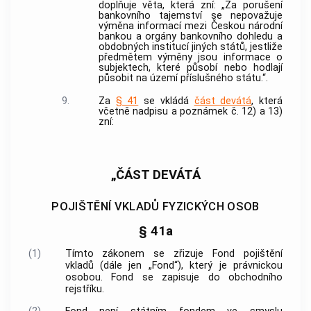
doplňuje věta, která zní: „Za porušení
bankovního tajemství se nepovažuje
výměna informací mezi Českou národní
bankou a orgány bankovního dohledu a
obdobných institucí jiných států, jestliže
předmětem výměny jsou informace o
subjektech, které působí nebo hodlají
působit na území příslušného státu.“.
9.
Za
§ 41
se vkládá
část devátá
, která
včetně nadpisu a poznámek č. 12) a 13)
zní:
„ČÁST DEVÁTÁ
POJIŠTĚNÍ VKLADŮ FYZICKÝCH OSOB
§ 41a
(1)
Tímto zákonem se zřizuje Fond pojištění
vkladů (dále jen „Fond“), který je právnickou
osobou. Fond se zapisuje do obchodního
rejstříku.