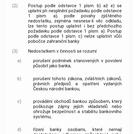
(2)
Postup podle odstavce 1 písm. b) až e) se
uplatní při nesplnění požadavku podle odstavce
1 písm. a); podle povahy zjištěného
nedostatku, zejména nesnese-li věc odkladu,
lze tento postup uplatnit i bez předchozího
požadavku podle odstavce 1 písm. a). Postup
podle odstavce 1 písm. c) nelze uplatnit vůči
pobočce zahraniční banky.
(3)
Nedostatkem v činnosti se rozumí
a)
porušení podmínek stanovených v povolení
působit jako banka,
b)
porušení tohoto zákona, zvláštních zákonů,
právních předpisů a opatření vydaných
Českou národní bankou,
c)
provádění obchodů bankou způsobem, který
poškozuje zájmy jejích vkladatelů nebo
ohrožuje bezpečnost a stabilitu bankovního
systému,
d)
řízení banky osobami, které nemají