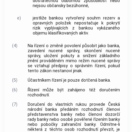
dostatečnou odbornou způsobilost nebo
nejsou občansky bezúhonné,
e)
jestliže bankou vytvořený souhrn rezerv a
opravných položek nepostačuje k pokrytí
rizik vyplývajících z bankou vykázaného
objemu klasifikovaných aktiv.
(4)
Na řízení o změně povolení působit jako banka,
zavedení nucené správy, skončení nucené
správy, uložení pokuty a snížení základního
jmění prováděném mimo režim nucené správy
se vztahují předpisy o správním řízení, pokud
tento zákon nestanoví jinak.
(5)
Účastníkem řízení je pouze dotčená banka.
(6)
Řízení může být zahájeno též doručením
rozhodnutí.
(7)
Doručení do vlastních rukou provede Česká
národní banka předáním rozhodnutí členovi
představenstva banky nebo členovi dozorčí
rady banky nebo osobě pověřené řízením banky
nebo pobočky zahraniční banky. Odmítne-li
některá z těchto osob rozhodnutí převzít, je