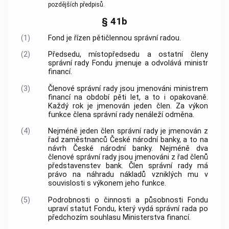
pozdějších předpisů.
§ 41b
(1)
Fond je řízen pětičlennou správní radou.
(2)
Předsedu, místopředsedu a ostatní členy
správní rady Fondu jmenuje a odvolává ministr
financí.
(3)
Členové správní rady jsou jmenováni ministrem
financí na období pěti let, a to i opakovaně.
Každý rok je jmenován jeden člen. Za výkon
funkce člena správní rady nenáleží odměna.
(4)
Nejméně jeden člen správní rady je jmenován z
řad zaměstnanců České národní banky, a to na
návrh České národní banky. Nejméně dva
členové správní rady jsou jmenováni z řad členů
představenstev bank. Člen správní rady má
právo na náhradu nákladů vzniklých mu v
souvislosti s výkonem jeho funkce.
(5)
Podrobnosti o činnosti a působnosti Fondu
upraví statut Fondu, který vydá správní rada po
předchozím souhlasu Ministerstva financí.