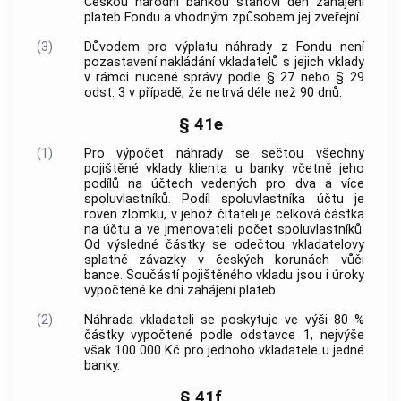
Českou národní bankou stanoví den zahájení
plateb Fondu a vhodným způsobem jej zveřejní.
(3)
Důvodem pro výplatu náhrady z Fondu není
pozastavení nakládání vkladatelů s jejich vklady
v rámci nucené správy podle § 27 nebo § 29
odst. 3 v případě, že netrvá déle než 90 dnů.
§ 41e
(1)
Pro výpočet náhrady se sečtou všechny
pojištěné vklady klienta u banky včetně jeho
podílů na účtech vedených pro dva a více
spoluvlastníků. Podíl spoluvlastníka účtu je
roven zlomku, v jehož čitateli je celková částka
na účtu a ve jmenovateli počet spoluvlastníků.
Od výsledné částky se odečtou vkladatelovy
splatné závazky v českých korunách vůči
bance. Součástí pojištěného vkladu jsou i úroky
vypočtené ke dni zahájení plateb.
(2)
Náhrada vkladateli se poskytuje ve výši 80 %
částky vypočtené podle odstavce 1, nejvýše
však 100 000 Kč pro jednoho vkladatele u jedné
banky.
§ 41f