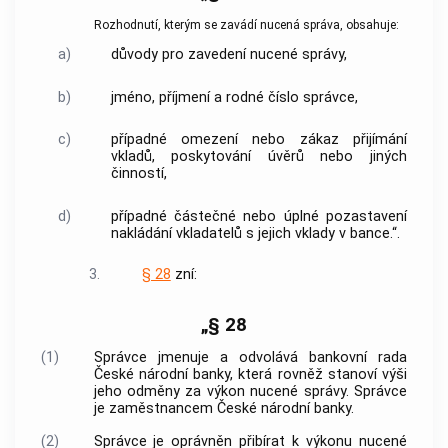
Rozhodnutí, kterým se zavádí nucená správa, obsahuje:
a)
důvody pro zavedení nucené správy,
b)
jméno, příjmení a rodné číslo správce,
c)
případné omezení nebo zákaz přijímání
vkladů, poskytování úvěrů nebo jiných
činností,
d)
případné částečné nebo úplné pozastavení
nakládání vkladatelů s jejich vklady v bance.“.
3.
§ 28
zní:
„§ 28
(1)
Správce jmenuje a odvolává bankovní rada
České národní banky, která rovněž stanoví výši
jeho odměny za výkon nucené správy. Správce
je zaměstnancem České národní banky.
(2)
Správce je oprávněn přibírat k výkonu nucené