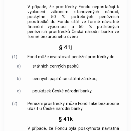
V případě, že prostředky Fondu nepostačují k
vyplacení zákonem stanovených náhrad,
poskytne 50 % potřebných peněžních
prostředků do Fondu stát ve formě návratné
finanční výpomoci a 50 % potřebných
peněžních prostředků Česká národní banka ve
formě bezúročného úvěru.
§ 41j
(1)
Fond může investovat peněžní prostředky do
a)
státních cenných papírů,
b)
cenných papírů se státní zárukou,
c)
poukázek České národní banky.
(2)
Peněžní prostředky může Fond také bezúročně
uložit u České národní banky.
§ 41k
V případě, že Fondu byla poskytnuta návratná