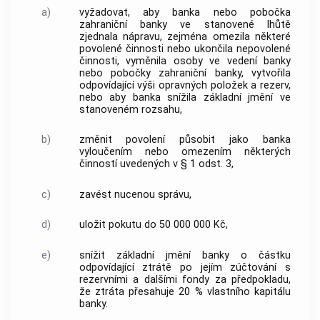
a)
vyžadovat, aby banka nebo pobočka
zahraniční banky ve stanovené lhůtě
zjednala nápravu, zejména omezila některé
povolené činnosti nebo ukončila nepovolené
činnosti, vyměnila osoby ve vedení banky
nebo pobočky zahraniční banky, vytvořila
odpovídající výši opravných položek a rezerv,
nebo aby banka snížila základní jmění ve
stanoveném rozsahu,
b)
změnit povolení působit jako banka
vyloučením nebo omezením některých
činností uvedených v § 1 odst. 3,
c)
zavést nucenou správu,
d)
uložit pokutu do 50 000 000 Kč,
e)
snížit základní jmění banky o částku
odpovídající ztrátě po jejím zúčtování s
rezervními a dalšími fondy za předpokladu,
že ztráta přesahuje 20 % vlastního kapitálu
banky.