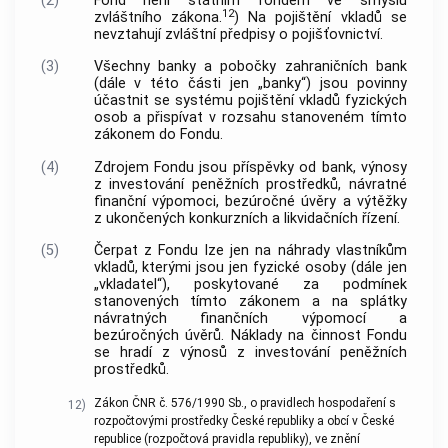
(2)
Fond není státním fondem ve smyslu
12
zvláštního zákona.
) Na pojištění vkladů se
nevztahují zvláštní předpisy o pojišťovnictví.
(3)
Všechny banky a pobočky zahraničních bank
(dále v této části jen „banky“) jsou povinny
účastnit se systému pojištění vkladů fyzických
osob a přispívat v rozsahu stanoveném tímto
zákonem do Fondu.
(4)
Zdrojem Fondu jsou příspěvky od bank, výnosy
z investování peněžních prostředků, návratné
finanční výpomoci, bezúročné úvěry a výtěžky
z ukončených konkurzních a likvidačních řízení.
(5)
Čerpat z Fondu lze jen na náhrady vlastníkům
vkladů, kterými jsou jen fyzické osoby (dále jen
„vkladatel“), poskytované za podmínek
stanovených tímto zákonem a na splátky
návratných finančních výpomocí a
bezúročných úvěrů. Náklady na činnost Fondu
se hradí z výnosů z investování peněžních
prostředků.
Zákon ČNR č. 576/1990 Sb., o pravidlech hospodaření s
12)
rozpočtovými prostředky České republiky a obcí v České
republice (rozpočtová pravidla republiky), ve znění