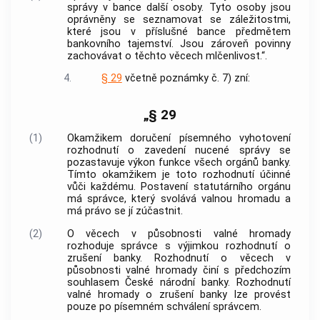
správy v bance další osoby. Tyto osoby jsou
oprávněny se seznamovat se záležitostmi,
které jsou v příslušné bance předmětem
bankovního tajemství. Jsou zároveň povinny
zachovávat o těchto věcech mlčenlivost.“.
4.
§ 29
včetně poznámky č. 7) zní:
„§ 29
(1)
Okamžikem doručení písemného vyhotovení
rozhodnutí o zavedení nucené správy se
pozastavuje výkon funkce všech orgánů banky.
Tímto okamžikem je toto rozhodnutí účinné
vůči každému. Postavení statutárního orgánu
má správce, který svolává valnou hromadu a
má právo se jí zúčastnit.
(2)
O věcech v působnosti valné hromady
rozhoduje správce s výjimkou rozhodnutí o
zrušení banky. Rozhodnutí o věcech v
působnosti valné hromady činí s předchozím
souhlasem České národní banky. Rozhodnutí
valné hromady o zrušení banky lze provést
pouze po písemném schválení správcem.