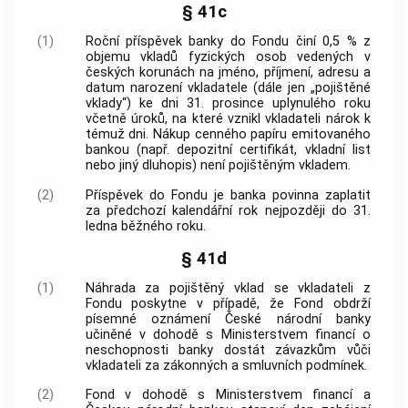
§ 41c
(1)
Roční příspěvek banky do Fondu činí 0,5 % z
objemu vkladů fyzických osob vedených v
českých korunách na jméno, příjmení, adresu a
datum narození vkladatele (dále jen „pojištěné
vklady“) ke dni 31. prosince uplynulého roku
včetně úroků, na které vznikl vkladateli nárok k
témuž dni. Nákup cenného papíru emitovaného
bankou (např. depozitní certifikát, vkladní list
nebo jiný dluhopis) není pojištěným vkladem.
(2)
Příspěvek do Fondu je banka povinna zaplatit
za předchozí kalendářní rok nejpozději do 31.
ledna běžného roku.
§ 41d
(1)
Náhrada za pojištěný vklad se vkladateli z
Fondu poskytne v případě, že Fond obdrží
písemné oznámení České národní banky
učiněné v dohodě s Ministerstvem financí o
neschopnosti banky dostát závazkům vůči
vkladateli za zákonných a smluvních podmínek.
(2)
Fond v dohodě s Ministerstvem financí a