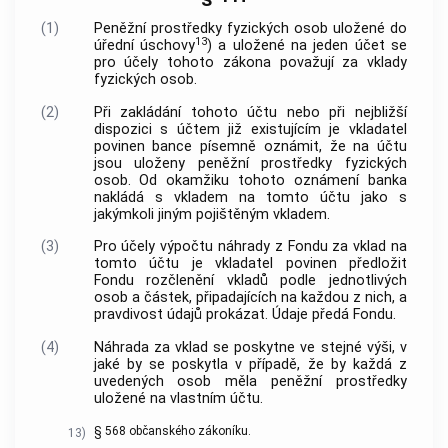
(1)
Peněžní prostředky fyzických osob uložené do
13
úřední úschovy
) a uložené na jeden účet se
pro účely tohoto zákona považují za vklady
fyzických osob.
(2)
Při zakládání tohoto účtu nebo při nejbližší
dispozici s účtem již existujícím je vkladatel
povinen bance písemně oznámit, že na účtu
jsou uloženy peněžní prostředky fyzických
osob. Od okamžiku tohoto oznámení banka
nakládá s vkladem na tomto účtu jako s
jakýmkoli jiným pojištěným vkladem.
(3)
Pro účely výpočtu náhrady z Fondu za vklad na
tomto účtu je vkladatel povinen předložit
Fondu rozčlenění vkladů podle jednotlivých
osob a částek, připadajících na každou z nich, a
pravdivost údajů prokázat. Údaje předá Fondu.
(4)
Náhrada za vklad se poskytne ve stejné výši, v
jaké by se poskytla v případě, že by každá z
uvedených osob měla peněžní prostředky
uložené na vlastním účtu.
§ 568 občanského zákoníku.
13)