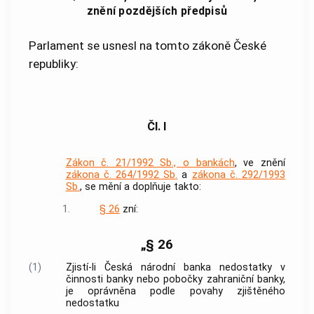
znění pozdějších předpisů
Parlament se usnesl na tomto zákoně České
republiky:
Čl. I
Zákon č. 21/1992 Sb., o bankách
, ve znění
zákona č. 264/1992 Sb.
a
zákona č. 292/1993
Sb.
, se mění a doplňuje takto:
1.
§ 26
zní:
„§ 26
(1)
Zjistí-li Česká národní banka nedostatky v
činnosti banky nebo pobočky zahraniční banky,
je oprávněna podle povahy zjištěného
nedostatku