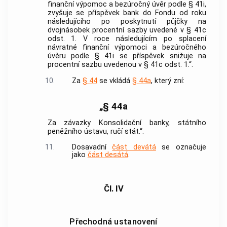
finanční výpomoc a bezúročný úvěr podle § 41i,
zvyšuje se příspěvek bank do Fondu od roku
následujícího po poskytnutí půjčky na
dvojnásobek procentní sazby uvedené v § 41c
odst. 1. V roce následujícím po splacení
návratné finanční výpomoci a bezúročného
úvěru podle § 41i se příspěvek snižuje na
procentní sazbu uvedenou v § 41c odst. 1.“.
10.
Za
§ 44
se vkládá
§ 44a
, který zní:
„§ 44a
Za závazky Konsolidační banky, státního
peněžního ústavu, ručí stát.“.
11.
Dosavadní
část devátá
se označuje
jako
část desátá
.
Čl. IV
Přechodná ustanovení