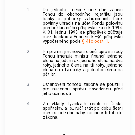
1.
Do jednoho měsíce ode dne zápisu
Fondu do obchodního rejstříku jsou
banky a pobočky zahraničních bank
povinny uhradit na účet Fondu polovinu
předpokládaného příspěvku za rok 1994.
K 31. lednu 1995 se příspěvek zúčtuje
mezi bankou a Fondem k výši příspěvku
vypočteného podle
§ 41c odst. 1.
2.
Při prvním jmenování členů správní rady
Fondu jmenuje ministr financí jednoho
člena na jeden rok, jednoho člena na dva
roky, jednoho člena na tři roky, jednoho
člena na čtyři roky a jednoho člena na
pět let.
3.
Ustanovení tohoto zákona se použijí i
pro nucenou správu zavedenou před
jeho účinností.
4.
Za vklady fyzických osob u České
spořitelny, a. s., ručí stát po dobu šesti
měsíců ode dne nabytí účinnosti tohoto
zákona.