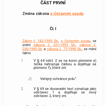
ČÁST PRVNÍ
Změna zákona
o Ústavním soudu
Čl. I
Zákon č. 182/1993 Sb
.,
o Ústavním soudu
, ve
znění
zákona č. 331/1993 Sb.
,
zákona č.
236/1995 Sb.
a
zákona č. 77/1998 Sb.
, se mění
takto:
1.
V § 64 odst. 2 se na konci písmene e)
tečka nahrazuje čárkou a doplňuje se
písmeno f), které zní:
„f)
Veřejný ochránce práv.“.
2.
V § 69 se dosavadní text označuje jako
odstavec 1 a doplňuje se nový
odstavec 2, který zní: