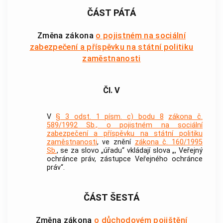
ČÁST PÁTÁ
Změna zákona
o pojistném na sociální
zabezpečení a příspěvku na státní politiku
zaměstnanosti
Čl. V
V
§ 3 odst. 1 písm. c) bodu 8
zákona č.
589/1992 Sb., o pojistném na sociální
zabezpečení a příspěvku na státní politiku
zaměstnanosti
, ve znění
zákona č. 160/1995
Sb.
, se za slovo „úřadu“ vkládají slova „, Veřejný
ochránce práv, zástupce Veřejného ochránce
práv“.
ČÁST ŠESTÁ
Změna zákona
o důchodovém pojištění