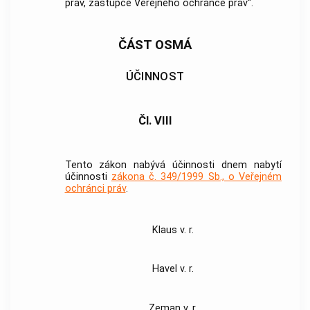
práv, zástupce Veřejného ochránce práv“.
ČÁST OSMÁ
ÚČINNOST
Čl. VIII
Tento zákon nabývá účinnosti dnem nabytí
účinnosti
zákona č. 349/1999 Sb., o Veřejném
ochránci práv
.
Klaus v. r.
Havel v. r.
Zeman v. r.