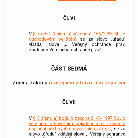
Čl. VI
V
§ 5 odst. 1 písm. i)
zákona č. 155/1995 Sb., o
důchodovém pojištění
, se za slovo „úřadu“
vkládají slova „, Veřejný ochránce práv,
zástupce Veřejného ochránce práv“.
ČÁST SEDMÁ
Změna zákona
o veřejném zdravotním pojištění
Čl. VII
V
§ 5 písm. a) bodu 9
zákona č. 48/1997 Sb., o
veřejném zdravotním pojištění a o změně a
doplnění některých souvisejících zákonů
, se za
slovo „úřadu“ vkládají slova „, Veřejný ochránce