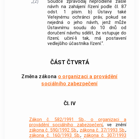
„(2)
Soudce zpravodaj neprodleně zašle
návrh na zahájení řízení podle čl. 87
odst. 1 písm. b) Ústavy také
Veřejnému ochránci práv, pokud se
nejedná o jeho návrh, jenž může
Ústavnímu soudu do 10 dnů od
doručení návrhu sdělit, že vstupuje do
řízení; učiní-li tak, má postavení
vedlejšího účastníka řízení.“.
ČÁST ČTVRTÁ
Změna zákona
o organizaci a provádění
sociálního zabezpečení
Čl. IV
Zákon č. 582/1991 Sb., o organizaci a
provádění sociálního zabezpečení
, ve znění
zákona č. 590/1992 Sb.
,
zákona č. 37/1993 Sb.
,
zákona č. 160/1993 Sb.
,
zákona č. 307/1993