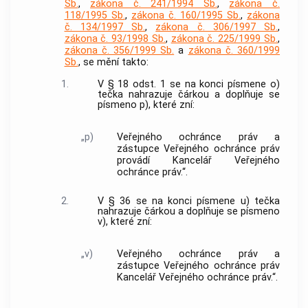
Sb.
,
zákona č. 241/1994 Sb.
,
zákona č.
118/1995 Sb.
,
zákona č. 160/1995 Sb.
,
zákona
č. 134/1997 Sb.
,
zákona č. 306/1997 Sb.
,
zákona č. 93/1998 Sb.
,
zákona č. 225/1999 Sb.
,
zákona č. 356/1999 Sb.
a
zákona č. 360/1999
Sb.
, se mění takto:
1.
V § 18 odst. 1 se na konci písmene o)
tečka nahrazuje čárkou a doplňuje se
písmeno p), které zní:
„p)
Veřejného ochránce práv a
zástupce Veřejného ochránce práv
provádí Kancelář Veřejného
ochránce práv.“.
2.
V § 36 se na konci písmene u) tečka
nahrazuje čárkou a doplňuje se písmeno
v), které zní:
„v)
Veřejného ochránce práv a
zástupce Veřejného ochránce práv
Kancelář Veřejného ochránce práv.“.