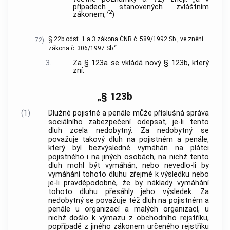
případech stanovených zvláštním
72
zákonem,
)
§ 22b odst. 1 a 3 zákona ČNR č. 589/1992 Sb., ve znění
72)
zákona č. 306/1997 Sb.“.
3.
Za § 123a se vkládá nový § 123b, který
zní:
„§ 123b
(1)
Dlužné pojistné a penále může příslušná správa
sociálního zabezpečení odepsat, je-li tento
dluh zcela nedobytný. Za nedobytný se
považuje takový dluh na pojistném a penále,
který byl bezvýsledně vymáhán na plátci
pojistného i na jiných osobách, na nichž tento
dluh mohl být vymáhán, nebo nevedlo-li by
vymáhání tohoto dluhu zřejmě k výsledku nebo
je-li pravděpodobné, že by náklady vymáhání
tohoto dluhu přesáhly jeho výsledek. Za
nedobytný se považuje též dluh na pojistném a
penále u organizací a malých organizací, u
nichž došlo k výmazu z obchodního rejstříku,
popřípadě z jiného zákonem určeného rejstříku