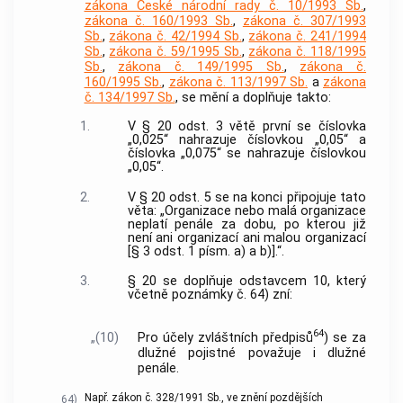
zákona České národní rady č. 10/1993 Sb.
,
zákona č. 160/1993 Sb.
,
zákona č. 307/1993
Sb.
,
zákona č. 42/1994 Sb.
,
zákona č. 241/1994
Sb.
,
zákona č. 59/1995 Sb.
,
zákona č. 118/1995
Sb.
,
zákona č. 149/1995 Sb.
,
zákona č.
160/1995 Sb.
,
zákona č. 113/1997 Sb.
a
zákona
č. 134/1997 Sb.
, se mění a doplňuje takto:
1.
V § 20 odst. 3 větě první se číslovka
„0,025“ nahrazuje číslovkou „0,05“ a
číslovka „0,075“ se nahrazuje číslovkou
„0,05“.
2.
V § 20 odst. 5 se na konci připojuje tato
věta: „Organizace nebo malá organizace
neplatí penále za dobu, po kterou již
není ani organizací ani malou organizací
[§ 3 odst. 1 písm. a) a b)].“.
3.
§ 20 se doplňuje odstavcem 10, který
včetně poznámky č. 64) zní:
64
„(10)
Pro účely zvláštních předpisů
) se za
dlužné pojistné považuje i dlužné
penále.
Např. zákon č. 328/1991 Sb., ve znění pozdějších
64)