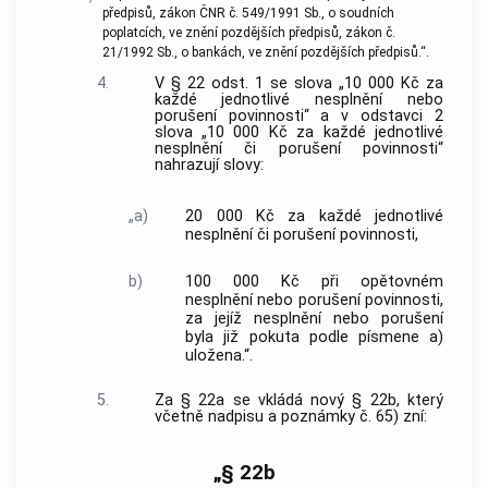
předpisů, zákon ČNR č. 549/1991 Sb., o soudních
poplatcích, ve znění pozdějších předpisů, zákon č.
21/1992 Sb., o bankách, ve znění pozdějších předpisů.“.
4.
V § 22 odst. 1 se slova „10 000 Kč za
každé jednotlivé nesplnění nebo
porušení povinnosti“ a v odstavci 2
slova „10 000 Kč za každé jednotlivé
nesplnění či porušení povinnosti“
nahrazují slovy:
„a)
20 000 Kč za každé jednotlivé
nesplnění či porušení povinnosti,
b)
100 000 Kč při opětovném
nesplnění nebo porušení povinnosti,
za jejíž nesplnění nebo porušení
byla již pokuta podle písmene a)
uložena.“.
5.
Za § 22a se vkládá nový § 22b, který
včetně nadpisu a poznámky č. 65) zní:
„§ 22b