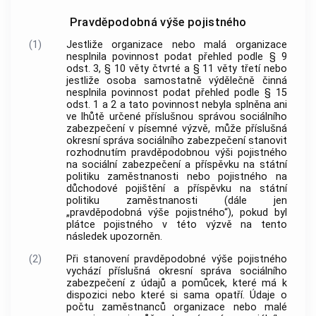
Pravděpodobná výše pojistného
(1)
Jestliže organizace nebo malá organizace
nesplnila povinnost podat přehled podle § 9
odst. 3, § 10 věty čtvrté a § 11 věty třetí nebo
jestliže osoba samostatně výdělečně činná
nesplnila povinnost podat přehled podle § 15
odst. 1 a 2 a tato povinnost nebyla splněna ani
ve lhůtě určené příslušnou správou sociálního
zabezpečení v písemné výzvě, může příslušná
okresní správa sociálního zabezpečení stanovit
rozhodnutím pravděpodobnou výši pojistného
na sociální zabezpečení a příspěvku na státní
politiku zaměstnanosti nebo pojistného na
důchodové pojištění a příspěvku na státní
politiku zaměstnanosti (dále jen
„pravděpodobná výše pojistného“), pokud byl
plátce pojistného v této výzvě na tento
následek upozorněn.
(2)
Při stanovení pravděpodobné výše pojistného
vychází příslušná okresní správa sociálního
zabezpečení z údajů a pomůcek, které má k
dispozici nebo které si sama opatří. Údaje o
počtu zaměstnanců organizace nebo malé