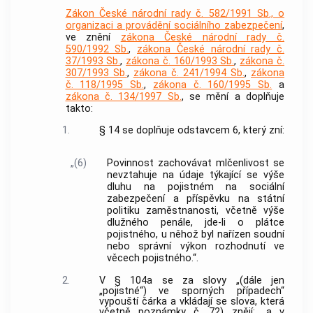
Zákon České národní rady č. 582/1991 Sb., o
organizaci a provádění sociálního zabezpečení
,
ve znění
zákona České národní rady č.
590/1992 Sb.
,
zákona České národní rady č.
37/1993 Sb.
,
zákona č. 160/1993 Sb.
,
zákona č.
307/1993 Sb.
,
zákona č. 241/1994 Sb.
,
zákona
č. 118/1995 Sb.
,
zákona č. 160/1995 Sb.
a
zákona č. 134/1997 Sb.
, se mění a doplňuje
takto:
1.
§ 14 se doplňuje odstavcem 6, který zní:
„(6)
Povinnost zachovávat mlčenlivost se
nevztahuje na údaje týkající se výše
dluhu na pojistném na sociální
zabezpečení a příspěvku na státní
politiku zaměstnanosti, včetně výše
dlužného penále, jde-li o plátce
pojistného, u něhož byl nařízen soudní
nebo správní výkon rozhodnutí ve
věcech pojistného.“.
2.
V § 104a se za slovy „(dále jen
„pojistné“) ve sporných případech“
vypouští čárka a vkládají se slova, která
včetně poznámky č. 72) znějí: „a v