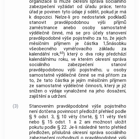
organizace si může okresní správa sociálního
zabezpečení vyžádat od úřadu práce; tento
úřad je povinen tyto údaje jí sdělit, pokud je má
k dispozici. Nelze-li pro nedostatek podkladů
stanovit pravděpodobnou výši příjmů
zaměstnance anebo osoby samostatně
výdělečně činné, má se pro účely stanovení
pravděpodobné výše pojistného za to, že jejich
měsíčním příjmem je částka 1,5násobku
všeobecného vyměřovacího základu za
65
kalendářní rok,
) který o dva roky předchází
kalendářnímu roku, ve kterém okresní správa
sociálního zabezpečení stanoví
pravděpodobnou výši pojistného; u osoby
samostatně výdělečně činné se má přitom za
to, že tato částka je jejím měsíčním příjmem
ze samostatné výdělečné činnosti, který je již
snížen o výdaje vynaložené na jeho dosažení,
zajištění a udržení.
(3)
Stanovením pravděpodobné výše pojistného
není dotčena povinnost předložit přehled podle
§ 9 odst. 3, § 10 věty čtvrté, § 11 věty třetí
nebo § 15 odst. 1 a 2 ani možnost uložit
pokutu podle § 22. Je-li následně tento přehled
předložen, příslušná okresní správa sociálního
zabezpečení rozhodnutí o pravděpodobné výši