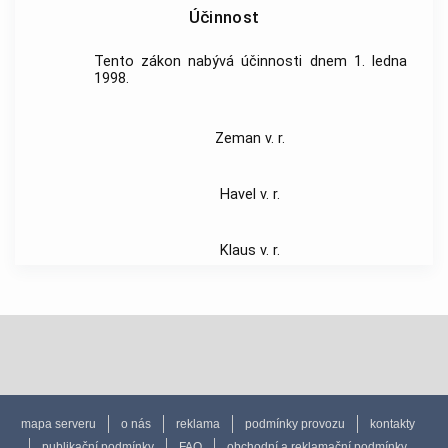
Účinnost
Tento zákon nabývá účinnosti dnem 1. ledna
1998.
Zeman v. r.
Havel v. r.
Klaus v. r.
mapa serveru
o nás
reklama
podmínky provozu
kontakty
publikační podmínky
FAQ
obchodní a reklamační podmínky