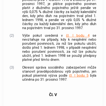
prosinci 1997, je plátce pojistného povinen
platit z dlužného pojistného ještě penále ve
výši 0,075 % dlužné částky za každý kalendářní
den, kdy jeho dluh na pojistném trval před 1.
lednem 1998, a penále ve výši 0,05 % dlužné
částky za každý kalendářní den, kdy jeho dluh
na pojistném trval po 31. prosinci 1997.
(2)
Výše pokut uvedená v
čl. I bodu 4
se
nevztahuje na případy, kdy k nesplnění nebo
porušení povinnosti, za niž lze pokutu uložit,
došlo před 1. lednem 1998; v případě nesplnění
nebo porušení povinnosti, za niž lze pokutu
uložit, před 1. lednem 1998 se použijí předpisy
platné před tímto dnem.
(3)
Okresní správa sociálního zabezpečení může
stanovit pravděpodobnou výši pojistného, jen
pokud písemná výzva podle
čl. I bodu 5
byla
učiněna po 31. prosinci 1997.
Čl. V