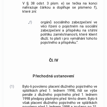
V § 38 odst. 3 písm. e) se tečka na konci
nahrazuje čárkou a doplňuje se písmeno f),
které zní:
„f)
orgánů sociálního zabezpečení ve
věci řízení o pojistném na sociální
zabezpečení a příspěvku na státní
politiku zaměstnanosti, které klient
dluží; to platí i pro vymáhání tohoto
pojistného a příspěvku.“.
Čl. IV
Přechodná ustanovení
(1)
Bylo-li povoleno placení dlužného pojistného ve
splátkách před 1. lednem 1998, řídí se výše
penále z dlužného pojistného před 1. lednem
1998 předpisy platnými před tímto dnem. Bylo-li
však placení dlužného pojistného ve splátkách
povoleno před 1. lednem 1998 a zrušeno po 31.