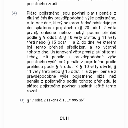
pojistného zruší.
(4)
Plátci pojistného jsou povinni platit penále z
dlužné částky pravděpodobné výše pojistného,
a to ode dne, který bezprostředně následuje po
dni splatnosti pojistného (§ 20 odst. 2 věta
první), ohledně něhož nebyl podán přehled
podle § 9 odst. 3, § 10 věty čtvrté, § 11 věty
třetí nebo § 15 odst. 1 a 2, do dne, ve kterém
byl tento přehled předložen, a to včetně
tohoto dne. Ustanovení věty první platí přitom i
tehdy, je-li penále z pravděpodobné výše
pojistného vyšší než penále z pojistného podle
přehledu podle § 9 odst. 3, § 10 věty čtvrté, §
11 věty třetí nebo § 15 odst. 1 a 2; je-li penále z
pravděpodobné výše pojistného nižší než
penále z pojistného podle tohoto přehledu, je
plátce pojistného povinen zaplatit ještě tento
rozdíl.
§ 17 odst. 2 zákona č. 155/1995 Sb.“.
65)
Čl. II