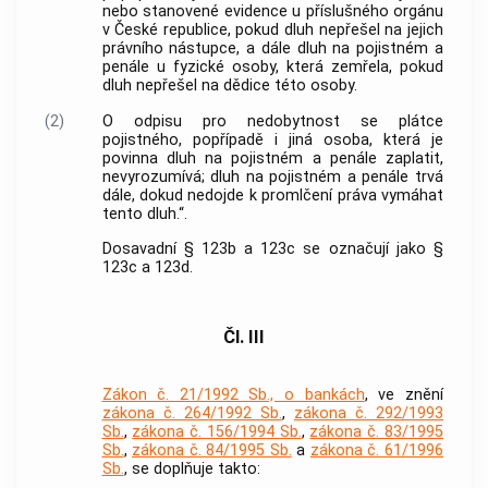
nebo stanovené evidence u příslušného orgánu
v České republice, pokud dluh nepřešel na jejich
právního nástupce, a dále dluh na pojistném a
penále u fyzické osoby, která zemřela, pokud
dluh nepřešel na dědice této osoby.
(2)
O odpisu pro nedobytnost se plátce
pojistného, popřípadě i jiná osoba, která je
povinna dluh na pojistném a penále zaplatit,
nevyrozumívá; dluh na pojistném a penále trvá
dále, dokud nedojde k promlčení práva vymáhat
tento dluh.“.
Dosavadní § 123b a 123c se označují jako §
123c a 123d.
Čl. III
Zákon č. 21/1992 Sb., o bankách
, ve znění
zákona č. 264/1992 Sb.
,
zákona č. 292/1993
Sb.
,
zákona č. 156/1994 Sb.
,
zákona č. 83/1995
Sb.
,
zákona č. 84/1995 Sb.
a
zákona č. 61/1996
Sb.
, se doplňuje takto: