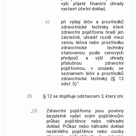
výši přijaté finanční úhrady
vystavit účetní doklad,
o)
při výdeji léčiv a prostředků
zdravotnické techniky, které
zdravotní pojišťovna hradí jen
částečně, uhradit rozdíl mezi
cenou léčiva nebo prostředku
zdravotnické techniky
stanovenou podle cenových
předpisů a výší úhrady
příslušnou zdravotní
pojišťovnou, v souladu se
seznamem léčiv a prostředků
zdravotnické techniky (§ 13
odst. 5).“.
20.
§ 12 se doplňuje odstavcem 3, který zní:
„(3)
Zdravotní pojišťovny jsou povinny
bezplatně vydat svým pojištěncům
průkaz pojištěnce nebo náhradní
doklad. Průkaz nebo náhradní doklad
nezletilého pojištěnce nebo osoby