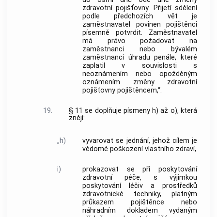
zdravotní pojišťovny. Přijetí sdělení
podle předchozích vět je
zaměstnavatel povinen pojištěnci
písemně potvrdit. Zaměstnavatel
má právo požadovat na
zaměstnanci nebo bývalém
zaměstnanci úhradu penále, které
zaplatil v souvislosti s
neoznámením nebo opožděným
oznámením změny zdravotní
pojišťovny pojištěncem,“.
19.
§ 11 se doplňuje písmeny h) až o), která
znějí:
„h)
vyvarovat se jednání, jehož cílem je
vědomé poškození vlastního zdraví,
i)
prokazovat se při poskytování
zdravotní péče, s výjimkou
poskytování léčiv a prostředků
zdravotnické techniky, platným
průkazem pojištěnce nebo
náhradním dokladem vydaným