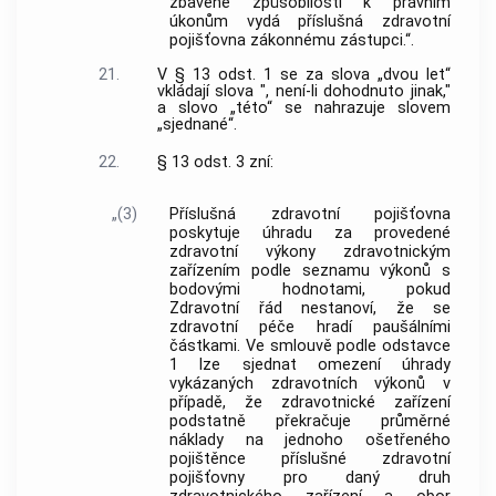
zbavené způsobilosti k právním
úkonům vydá příslušná zdravotní
pojišťovna zákonnému zástupci.“.
21.
V § 13 odst. 1 se za slova „dvou let“
vkládají slova ", není-li dohodnuto jinak,"
a slovo „této“ se nahrazuje slovem
„sjednané“.
22.
§ 13 odst. 3 zní:
„(3)
Příslušná zdravotní pojišťovna
poskytuje úhradu za provedené
zdravotní výkony zdravotnickým
zařízením podle seznamu výkonů s
bodovými hodnotami, pokud
Zdravotní řád nestanoví, že se
zdravotní péče hradí paušálními
částkami. Ve smlouvě podle odstavce
1 lze sjednat omezení úhrady
vykázaných zdravotních výkonů v
případě, že zdravotnické zařízení
podstatně překračuje průměrné
náklady na jednoho ošetřeného
pojištěnce příslušné zdravotní
pojišťovny pro daný druh