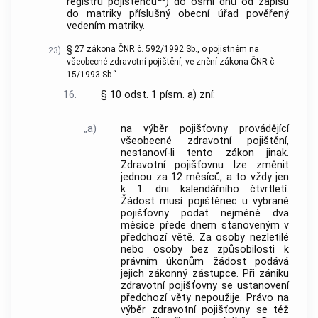
registru pojištěnců
) do osmi dnů od zápisu
do matriky příslušný obecní úřad pověřený
vedením matriky.
§ 27 zákona ČNR č. 592/1992 Sb., o pojistném na
23)
všeobecné zdravotní pojištění, ve znění zákona ČNR č.
15/1993 Sb.“.
16.
§ 10 odst. 1 písm. a) zní:
„a)
na výběr pojišťovny provádějící
všeobecné zdravotní pojištění,
nestanoví-li tento zákon jinak.
Zdravotní pojišťovnu lze změnit
jednou za 12 měsíců, a to vždy jen
k 1. dni kalendářního čtvrtletí.
Žádost musí pojištěnec u vybrané
pojišťovny podat nejméně dva
měsíce přede dnem stanoveným v
předchozí větě. Za osoby nezletilé
nebo osoby bez způsobilosti k
právním úkonům žádost podává
jejich zákonný zástupce. Při zániku
zdravotní pojišťovny se ustanovení
předchozí věty nepoužije. Právo na
výběr zdravotní pojišťovny se též