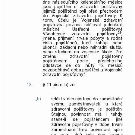
dne následujícího kalendářního měsíce
jsou pojištěni u zdravotní pojišťovny,
jejímiž pojištěnci byli před přechodem
do Vojenské zdravotní pojišťovny. K
tomu účelu je Vojenská zdravotní
pojišťovna povinna sdělovat jedenkrát
měsíčně Ústřední pojišťovně
23
Všeobecné zdravotní pojišťovny
)
jména, příjmení, trvalé pobyty a rodná
čísla pojištěnců, kteří zahájili nebo
ukončili základní nebo náhradní službu
nebo studium na vojenské škole. Pro
změnu zdravotní pojišťovny
pojištěncem podle předchozího
odstavce se do lhůty 12 měsíců
nezapočítává doba pojištění u Vojenské
zdravotní pojišťovny.“.
18.
§ 11 písm. b) zní:
„b)
sdělit v den nástupu do zaměstnání
svému zaměstnavateli, u které
zdravotní pojišťovny je pojištěn.
Stejnou povinnost má i tehdy,
stane-li se pojištěncem jiné
zdravotní pojišťovny v době trvání
zaměstnání; tuto povinnost splní
do osmi dnů ode dne změny