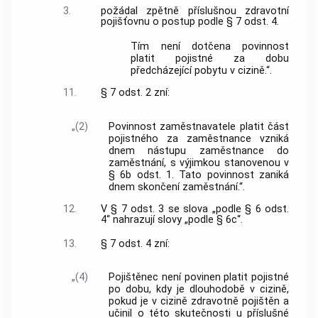
3.
požádal zpětně příslušnou zdravotní
pojišťovnu o postup podle § 7 odst. 4.
Tím není dotčena povinnost
platit pojistné za dobu
předcházející pobytu v cizině.“.
11.
§ 7 odst. 2 zní:
„(2)
Povinnost zaměstnavatele platit část
pojistného za zaměstnance vzniká
dnem nástupu zaměstnance do
zaměstnání, s výjimkou stanovenou v
§ 6b odst. 1. Tato povinnost zaniká
dnem skončení zaměstnání.“.
12.
V § 7 odst. 3 se slova „podle § 6 odst.
4“ nahrazují slovy „podle § 6c“.
13.
§ 7 odst. 4 zní:
„(4)
Pojištěnec není povinen platit pojistné
po dobu, kdy je dlouhodobě v cizině,
pokud je v cizině zdravotně pojištěn a
učinil o této skutečnosti u příslušné