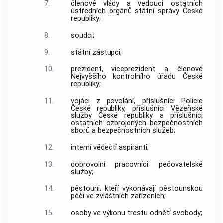
7.
členové vlády a vedoucí ostatních
ústředních orgánů státní správy České
republiky;
8.
soudci;
9.
státní zástupci;
10.
prezident, viceprezident a členové
Nejvyššího kontrolního úřadu České
republiky;
11.
vojáci z povolání, příslušníci Policie
České republiky, příslušníci Vězeňské
služby České republiky a příslušníci
ostatních ozbrojených bezpečnostních
sborů a bezpečnostních služeb;
12.
interní vědečtí aspiranti;
13.
dobrovolní pracovníci pečovatelské
služby;
14.
pěstouni, kteří vykonávají pěstounskou
péči ve zvláštních zařízeních;
15.
osoby ve výkonu trestu odnětí svobody;