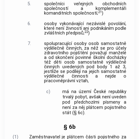
5.
společníci veřejných obchodních
společností a komplementáři
21
komanditních společností;
)
6.
osoby vykonávající nezávislé povolání,
které není živností ani podnikáním podle
22
zvláštních předpisů;
)
7.
spolupracující osoby osob samostatně
výdělečně činných, za něž se pro účely
zdravotního pojištění považují manželé
a od skončení povinné školní docházky
též děti osob samostatně výdělečně
činných uvedených pod body 1 až 3,
jestliže se podílejí na jejich samostatné
výdělečné činnosti a nejde o
pracovněprávní vztah,
c)
má na území České republiky
trvalý pobyt, avšak není uveden
pod předchozími písmeny a
není za něj plátcem pojistného
stát (§ 6c).
§ 6b
(1)
Zaměstnavatel je plátcem části pojistného za