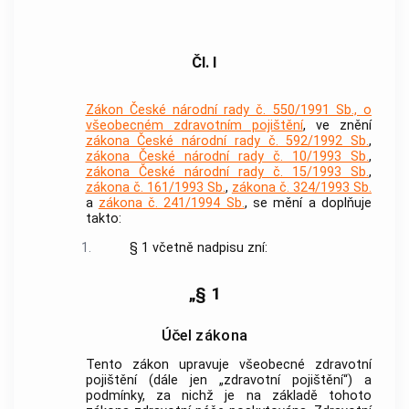
Čl. I
Zákon České národní rady č. 550/1991 Sb., o
všeobecném zdravotním pojištění
, ve znění
zákona České národní rady č. 592/1992 Sb.
,
zákona České národní rady č. 10/1993 Sb.
,
zákona České národní rady č. 15/1993 Sb.
,
zákona č. 161/1993 Sb.
,
zákona č. 324/1993 Sb.
a
zákona č. 241/1994 Sb.
, se mění a doplňuje
takto:
1.
§ 1 včetně nadpisu zní:
„§ 1
Účel zákona
Tento zákon upravuje všeobecné zdravotní
pojištění (dále jen „zdravotní pojištění“) a
podmínky, za nichž je na základě tohoto