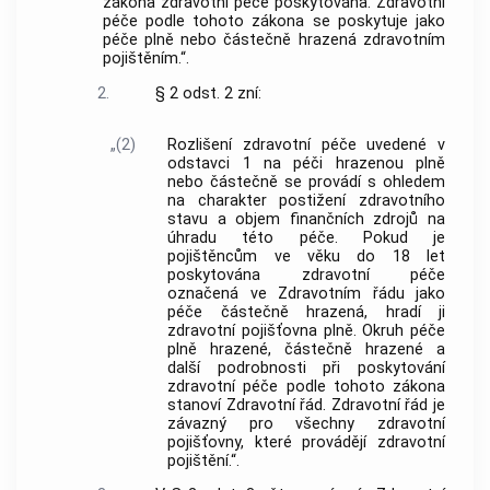
zákona zdravotní péče poskytována. Zdravotní
péče podle tohoto zákona se poskytuje jako
péče plně nebo částečně hrazená zdravotním
pojištěním.“.
2.
§ 2 odst. 2 zní:
„(2)
Rozlišení zdravotní péče uvedené v
odstavci 1 na péči hrazenou plně
nebo částečně se provádí s ohledem
na charakter postižení zdravotního
stavu a objem finančních zdrojů na
úhradu této péče. Pokud je
pojištěncům ve věku do 18 let
poskytována zdravotní péče
označená ve Zdravotním řádu jako
péče částečně hrazená, hradí ji
zdravotní pojišťovna plně. Okruh péče
plně hrazené, částečně hrazené a
další podrobnosti při poskytování
zdravotní péče podle tohoto zákona
stanoví Zdravotní řád. Zdravotní řád je
závazný pro všechny zdravotní
pojišťovny, které provádějí zdravotní
pojištění.“.