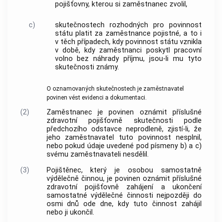
pojišťovny, kterou si zaměstnanec zvolil,
c)
skutečnostech rozhodných pro povinnost
státu platit za zaměstnance pojistné, a to i
v těch případech, kdy povinnost státu vznikla
v době, kdy zaměstnanci poskytl pracovní
volno bez náhrady příjmu, jsou-li mu tyto
skutečnosti známy.
O oznamovaných skutečnostech je zaměstnavatel
povinen vést evidenci a dokumentaci.
(2)
Zaměstnanec je povinen oznámit příslušné
zdravotní pojišťovně skutečnosti podle
předchozího odstavce neprodleně, zjistí-li, že
jeho zaměstnavatel tuto povinnost nesplnil,
nebo pokud údaje uvedené pod písmeny b) a c)
svému zaměstnavateli nesdělil.
(3)
Pojištěnec, který je osobou samostatně
výdělečně činnou, je povinen oznámit příslušné
zdravotní pojišťovně zahájení a ukončení
samostatné výdělečné činnosti nejpozději do
osmi dnů ode dne, kdy tuto činnost zahájil
nebo ji ukončil.