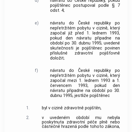
d)
návratu do České republiky, pokud
pojištěnec postupoval podle § 7
odst. 4;
e)
návratu do České republiky po
nepřetržitém pobytu v cizině, který
započal již před 1. lednem 1993,
pokud den návratu připadne na
období po 30. dubnu 1995; uvedené
skutečnosti je pojištěnec povinen
příslušné zdravotní pojišťovně
doložit;
f)
návratu do České republiky po
nepřetržitém pobytu v cizině, který
započal mezi 1. lednem 1993 a 1.
červencem 1993, pokud den
návratu připadne na období po 30.
dubnu 1995, jestliže pojištěnec
1.
byl v cizině zdravotně pojištěn,
2.
v uvedeném období mu nebyla
poskytnuta zdravotní péče plně nebo
částečně hrazená podle tohoto zákona,