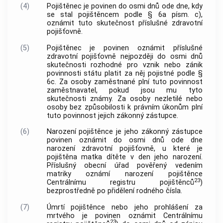
(4)
Pojištěnec je povinen do osmi dnů ode dne, kdy
se stal pojištěncem podle § 6a písm. c),
oznámit tuto skutečnost příslušné zdravotní
pojišťovně.
(5)
Pojištěnec je povinen oznámit příslušné
zdravotní pojišťovně nejpozději do osmi dnů
skutečnosti rozhodné pro vznik nebo zánik
povinnosti státu platit za něj pojistné podle §
6c. Za osoby zaměstnané plní tuto povinnost
zaměstnavatel, pokud jsou mu tyto
skutečnosti známy. Za osoby nezletilé nebo
osoby bez způsobilosti k právním úkonům plní
tuto povinnost jejich zákonný zástupce.
(6)
Narození pojištěnce je jeho zákonný zástupce
povinen oznámit do osmi dnů ode dne
narození zdravotní pojišťovně, u které je
pojištěna matka dítěte v den jeho narození.
Příslušný obecní úřad pověřený vedením
matriky oznámí narození pojištěnce
23
Centrálnímu registru pojištěnců
)
bezprostředně po přidělení rodného čísla.
(7)
Úmrtí pojištěnce nebo jeho prohlášení za
mrtvého je povinen oznámit Centrálnímu
23