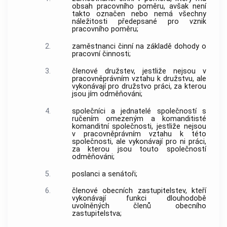
obsah pracovního poměru, avšak není
takto označen nebo nemá všechny
náležitosti předepsané pro vznik
pracovního poměru;
2.
zaměstnanci činní na základě dohody o
pracovní činnosti;
3.
členové družstev, jestliže nejsou v
pracovněprávním vztahu k družstvu, ale
vykonávají pro družstvo práci, za kterou
jsou jím odměňováni;
4.
společníci a jednatelé společností s
ručením omezeným a komanditisté
komanditní společnosti, jestliže nejsou
v pracovněprávním vztahu k této
společnosti, ale vykonávají pro ni práci,
za kterou jsou touto společností
odměňováni;
5.
poslanci a senátoři;
6.
členové obecních zastupitelstev, kteří
vykonávají funkci dlouhodobě
uvolněných členů obecního
zastupitelstva;