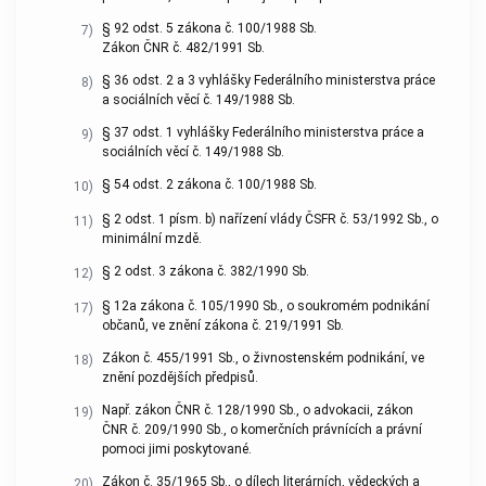
§ 92 odst. 5 zákona č. 100/1988 Sb.
7)
Zákon ČNR č. 482/1991 Sb.
§ 36 odst. 2 a 3 vyhlášky Federálního ministerstva práce
8)
a sociálních věcí č. 149/1988 Sb.
§ 37 odst. 1 vyhlášky Federálního ministerstva práce a
9)
sociálních věcí č. 149/1988 Sb.
§ 54 odst. 2 zákona č. 100/1988 Sb.
10)
§ 2 odst. 1 písm. b) nařízení vlády ČSFR č. 53/1992 Sb., o
11)
minimální mzdě.
§ 2 odst. 3 zákona č. 382/1990 Sb.
12)
§ 12a zákona č. 105/1990 Sb., o soukromém podnikání
17)
občanů, ve znění zákona č. 219/1991 Sb.
Zákon č. 455/1991 Sb., o živnostenském podnikání, ve
18)
znění pozdějších předpisů.
Např. zákon ČNR č. 128/1990 Sb., o advokacii, zákon
19)
ČNR č. 209/1990 Sb., o komerčních právnících a právní
pomoci jimi poskytované.
Zákon č. 35/1965 Sb., o dílech literárních, vědeckých a
20)