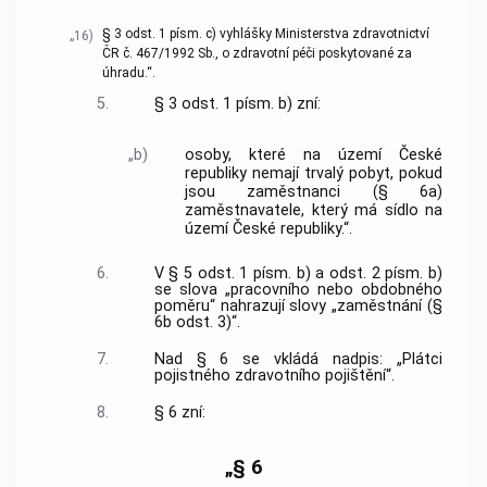
§ 3 odst. 1 písm. c) vyhlášky Ministerstva zdravotnictví
„16)
ČR č. 467/1992 Sb., o zdravotní péči poskytované za
úhradu.“.
5.
§ 3 odst. 1 písm. b) zní:
„b)
osoby, které na území České
republiky nemají trvalý pobyt, pokud
jsou zaměstnanci (§ 6a)
zaměstnavatele, který má sídlo na
území České republiky.“.
6.
V § 5 odst. 1 písm. b) a odst. 2 písm. b)
se slova „pracovního nebo obdobného
poměru“ nahrazují slovy „zaměstnání (§
6b odst. 3)“.
7.
Nad § 6 se vkládá nadpis: „Plátci
pojistného zdravotního pojištění“.
8.
§ 6 zní:
„§ 6