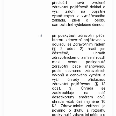
předložit nově zvolené
zdravotní pojišťovně doklad o
výši záloh na pojistné
vypočtených z vyměřovacího
základu, jde-li o osobu
samostatně výdělečně činnou,
n)
při poskytnutí zdravotní péče,
kterou zdravotní pojišťovna v
souladu se Zdravotním řádem
(§ 2 odst. 2) hradí jen
částečně, uhradit
zdravotnickému zařízení rozdíl
mezi cenou poskytnuté
zdravotní péče stanovenou
podle seznamu zdravotních
výkonů a cenového výměru a
výší úhrady příslušnou
zdravotní pojišťovnou (§ 13
odst. 3). Úhrada se
zaokrouhluje na celé
desetikoruny směrem dolů;
úhrada však činí nejméně 10
Kč. Zdravotnické zařízení je
povinno o druhu a rozsahu
poskytnuté zdravotní péče a o