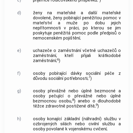
c)
příjemce rodičovského příspěvku;
)
d)
ženy na mateřské a další mateřské
dovolené, ženy pobírající peněžitou pomoc v
mateřství a muže po dobu jejich
nepřítomnosti v práci, po kterou se jim
poskytuje peněžitá pomoc podle předpisů o
nemocenském pojištění;
e)
uchazeče o zaměstnání včetně uchazečů o
zaměstnání, kteří přijali krátkodobé
6
zaměstnání;
)
f)
osoby pobírající dávky sociální péče z
7
důvodu sociální potřebnosti;
)
g)
osoby převážně nebo úplně bezmocné a
osoby pečující o převážně nebo úplně
8
bezmocnou osobu,
) anebo o dlouhodobě
9
těžce zdravotně postižené dítě;
)
h)
osoby konající základní (náhradní) službu v
ozbrojených silách nebo civilní službu a
osoby povolané k vojenskému cvičení;