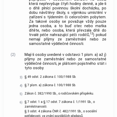
která nepřevyšuje čtyři hodiny denně, a jde-li
o dítě plnící povinnou školní docházku, po
dobu návštěvy školy, s výjimkou umístění v
zařízení s týdenním či celoročním pobytem.
Za takové osoby se považuje vždy pouze
jedna osoba, a to buď otec nebo matka
dítěte, nebo osoba, která převzala dítě do
12
trvalé péče nahrazující péči rodičů,
) pokud
nemají příjmy ze zaměstnání nebo ze
samostatné výdělečné činnosti.
(2)
Mají-li osoby uvedené v odstavci 1 písm. a) až j)
příjmy ze zaměstnání nebo ze samostatné
výdělečné činnosti, je plátcem pojistného stát i
tyto osoby.
§ 49 odst. 2 zákona č. 100/1988 Sb.
3)
§ 7 písm. a) zákona č. 100/1988 Sb.
4)
Zákon č. 382/1990 Sb., o rodičovském příspěvku.
5)
§ 7 odst. 1 a § 17 odst. 7 zákona č. 1/1991 Sb., o
6)
zaměstnanosti.
§ 3 odst. 4 zákona ČNR č. 482/1991 Sb., o sociální
potřebnosti, ve znění pozdějších předpisů.