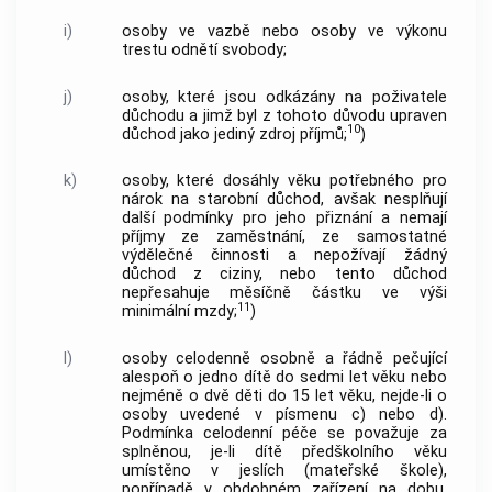
i)
osoby ve vazbě nebo osoby ve výkonu
trestu odnětí svobody;
j)
osoby, které jsou odkázány na poživatele
důchodu a jimž byl z tohoto důvodu upraven
10
důchod jako jediný zdroj příjmů;
)
k)
osoby, které dosáhly věku potřebného pro
nárok na starobní důchod, avšak nesplňují
další podmínky pro jeho přiznání a nemají
příjmy ze zaměstnání, ze samostatné
výdělečné činnosti a nepožívají žádný
důchod z ciziny, nebo tento důchod
nepřesahuje měsíčně částku ve výši
11
minimální mzdy;
)
l)
osoby celodenně osobně a řádně pečující
alespoň o jedno dítě do sedmi let věku nebo
nejméně o dvě děti do 15 let věku, nejde-li o
osoby uvedené v písmenu c) nebo d).
Podmínka celodenní péče se považuje za
splněnou, je-li dítě předškolního věku
umístěno v jeslích (mateřské škole),
popřípadě v obdobném zařízení na dobu,