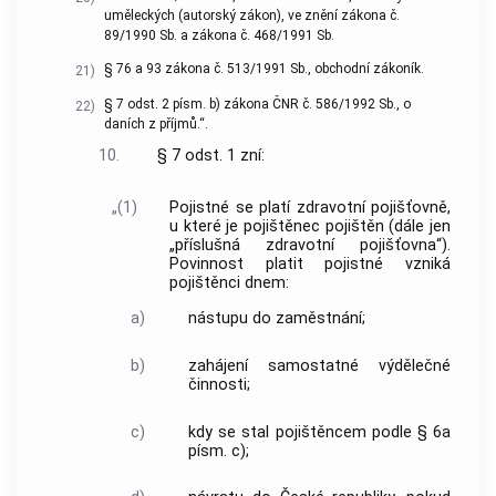
uměleckých (autorský zákon), ve znění zákona č.
89/1990 Sb. a zákona č. 468/1991 Sb.
§ 76 a 93 zákona č. 513/1991 Sb., obchodní zákoník.
21)
§ 7 odst. 2 písm. b) zákona ČNR č. 586/1992 Sb., o
22)
daních z příjmů.“.
10.
§ 7 odst. 1 zní:
„(1)
Pojistné se platí zdravotní pojišťovně,
u které je pojištěnec pojištěn (dále jen
„příslušná zdravotní pojišťovna“).
Povinnost platit pojistné vzniká
pojištěnci dnem:
a)
nástupu do zaměstnání;
b)
zahájení samostatné výdělečné
činnosti;
c)
kdy se stal pojištěncem podle § 6a
písm. c);