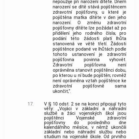
nepoužije při narození dítěte. Dnem
narození se dítě stává pojištěncem
zdravotní pojišťovny, u které je
pojištěna matka dítěte v den jeho
narození. O změnu zdravotní
pojišťovny dítěte lze požádat až po
přidělení jeho rodného čísla; pro
podání této žádosti platí lhůta
stanovená ve větě třetí. Žádosti
pojištěnce podané ve lhůtách podle
tohoto ustanovení je zdravotní
pojišťovna povinna vyhovět.
Zdravotní pojišťovna není
oprávněna stanovit pojištěnci dobu,
po kterou u ní bude pojištěn; rovněž
není oprávněna vztah pojištěnce ke
zdravotní pojišťovně sama
ukončit,“.
17.
V § 10 odst. 2 se na konci připojují tyto
věty: „Vojáci v základní a náhradní
službě a žáci vojenských škol jsou
pojištěnci Vojenské zdravotní
pojišťovny do posledního dne
kalendářního měsíce, v němž ukončili
základní nebo náhradní službu nebo
studium na vojenské škole. Od prvního