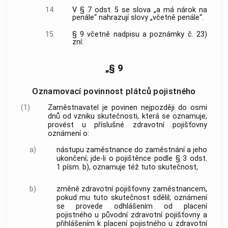
14.
V § 7 odst. 5 se slova „a má nárok na
penále“ nahrazují slovy „včetně penále“.
15.
§ 9 včetně nadpisu a poznámky č. 23)
zní:
„§ 9
Oznamovací povinnost plátců pojistného
(1)
Zaměstnavatel je povinen nejpozději do osmi
dnů od vzniku skutečnosti, která se oznamuje,
provést u příslušné zdravotní pojišťovny
oznámení o:
a)
nástupu zaměstnance do zaměstnání a jeho
ukončení; jde-li o pojištěnce podle § 3 odst.
1 písm. b), oznamuje též tuto skutečnost,
b)
změně zdravotní pojišťovny zaměstnancem,
pokud mu tuto skutečnost sdělil; oznámení
se provede odhlášením od placení
pojistného u původní zdravotní pojišťovny a
přihlášením k placení pojistného u zdravotní