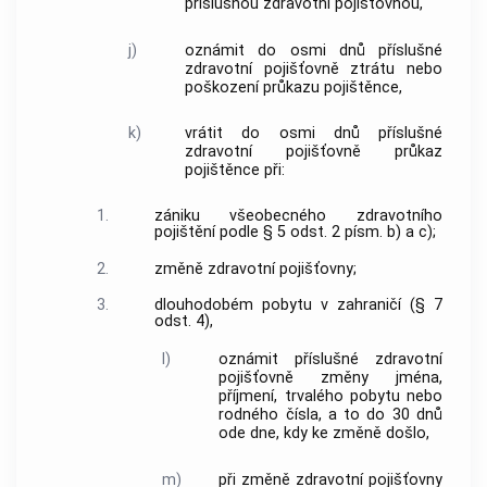
příslušnou zdravotní pojišťovnou,
j)
oznámit do osmi dnů příslušné
zdravotní pojišťovně ztrátu nebo
poškození průkazu pojištěnce,
k)
vrátit do osmi dnů příslušné
zdravotní pojišťovně průkaz
pojištěnce při:
1.
zániku všeobecného zdravotního
pojištění podle § 5 odst. 2 písm. b) a c);
2.
změně zdravotní pojišťovny;
3.
dlouhodobém pobytu v zahraničí (§ 7
odst. 4),
l)
oznámit příslušné zdravotní
pojišťovně změny jména,
příjmení, trvalého pobytu nebo
rodného čísla, a to do 30 dnů
ode dne, kdy ke změně došlo,
m)
při změně zdravotní pojišťovny