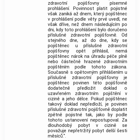
zdravotní pojišťovny písemné
prohlášení. Povinnost platit pojistné
však zaniká až dnem, který pojištěnec
v prohlášení podle věty prvé uvedl, ne
však dříve, než dnem následujícím po
dni, kdy toto prohlášení bylo doručeno
příslušné zdravotní pojišťovně. Od
stejného dne, až do dne, kdy se
pojištěnec u příslušné zdravotní
pojišťovny opět přihlásil, nemá
pojištěnec nárok na úhradu péče plně
nebo částečně hrazené zdravotním
pojištěním podle tohoto zákona.
Současně s opětovným přihlášením u
příslušné zdravotní pojišťovny je
pojištěnec povinen této pojišťovně
dodatečně předložit doklad o
uzavřeném zdravotním pojištění v
cizině a jeho délce. Pokud pojištěnec
takový doklad nepředloží, je povinen
příslušné zdravotní pojišťovně doplatit
zpětně pojistné tak, jako by podle
tohoto ustanovení nepostupoval. Za
dlouhodobý pobyt v cizině se
považuje nepřetržitý pobyt delší šesti
měsíců.“.