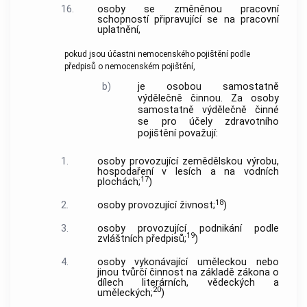
16.
osoby se změněnou pracovní
schopností připravující se na pracovní
uplatnění,
pokud jsou účastni nemocenského pojištění podle
předpisů o nemocenském pojištění,
b)
je osobou samostatně
výdělečně činnou. Za osoby
samostatně výdělečně činné
se pro účely zdravotního
pojištění považují:
1.
osoby provozující zemědělskou výrobu,
hospodaření v lesích a na vodních
17
plochách;
)
18
2.
osoby provozující živnost;
)
3.
osoby provozující podnikání podle
19
zvláštních předpisů;
)
4.
osoby vykonávající uměleckou nebo
jinou tvůrčí činnost na základě zákona o
dílech literárních, vědeckých a
20
uměleckých;
)