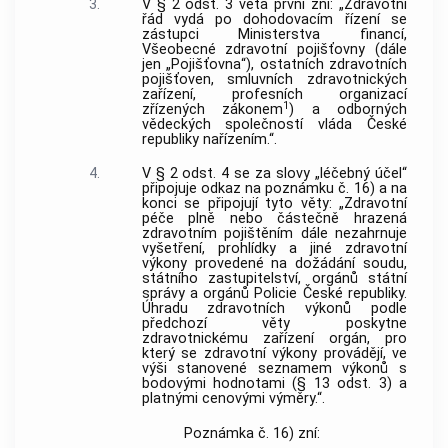
3.
V § 2 odst. 3 věta první zní: „Zdravotní
řád vydá po dohodovacím řízení se
zástupci Ministerstva financí,
Všeobecné zdravotní pojišťovny (dále
jen „Pojišťovna“), ostatních zdravotních
pojišťoven, smluvních zdravotnických
zařízení, profesních organizací
1
zřízených zákonem
) a odborných
vědeckých společností vláda České
republiky nařízením.“.
4.
V § 2 odst. 4 se za slovy „léčebný účel“
připojuje odkaz na poznámku č. 16) a na
konci se připojují tyto věty: „Zdravotní
péče plně nebo částečně hrazená
zdravotním pojištěním dále nezahrnuje
vyšetření, prohlídky a jiné zdravotní
výkony provedené na dožádání soudu,
státního zastupitelství, orgánů státní
správy a orgánů Policie České republiky.
Úhradu zdravotních výkonů podle
předchozí věty poskytne
zdravotnickému zařízení orgán, pro
který se zdravotní výkony provádějí, ve
výši stanovené seznamem výkonů s
bodovými hodnotami (§ 13 odst. 3) a
platnými cenovými výměry.“.
Poznámka č. 16) zní: