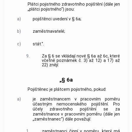
Plátci pojistného zdravotního pojištění (dále jen
„plátci pojistného“) jsou:
a)
pojištěnci uvedení v § 6a;
b)
zaměstnavatelé;
c)
stát.“.
9.
Za § 6 se vkládají nové § 6a až 6c, které
včetně poznámek č. 3) až 12) a 17) až
22) znějí:
„§ 6a
Pojištěnec je plátcem pojistného, pokud:
a)
je zaměstnancem v pracovním poměru
účastným nemocenského pojištění. Pro
účely zdravotního pojištění se za
zaměstnance v pracovním poměru (dále jen
„zaměstnanec“) dále považují:
1.
zaměstnanci činní v poměru, který má