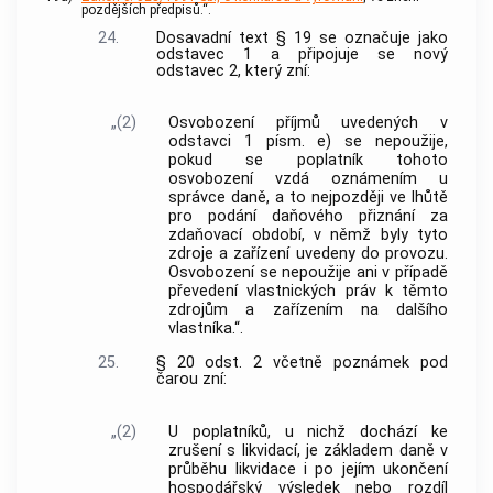
pozdějších předpisů.“.
24.
Dosavadní text § 19 se označuje jako
odstavec 1 a připojuje se nový
odstavec 2, který zní:
„(2)
Osvobození příjmů uvedených v
odstavci 1 písm. e) se nepoužije,
pokud se poplatník tohoto
osvobození vzdá oznámením u
správce daně, a to nejpozději ve lhůtě
pro podání daňového přiznání za
zdaňovací období, v němž byly tyto
zdroje a zařízení uvedeny do provozu.
Osvobození se nepoužije ani v případě
převedení vlastnických práv k těmto
zdrojům a zařízením na dalšího
vlastníka.“.
25.
§ 20 odst. 2 včetně poznámek pod
čarou zní:
„(2)
U poplatníků, u nichž dochází ke
zrušení s likvidací, je základem daně v
průběhu likvidace i po jejím ukončení
hospodářský výsledek nebo rozdíl