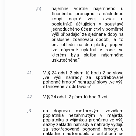
„h)
nájemné včetně nájemného u
finančního pronájmu s následnou
koupí najaté věci, avšak u
poplatníků účtujících v soustavě
jednoduchého účetnictví v poměrné
výši připadající ze sjednané doby na
příslušné zdaňovací období, a to
bez ohledu na den platby; poprvé
lze nájemné uplatnit v roce, ve
kterém byla platba nájemného
uskutečněna.“.
41.
V § 24 odst. 2 písm. k) bodu 2 se slova
„ve výši náhrady za spotřebované
pohonné hmoty“ nahrazují slovy „ve výši
stanovené v odstavci 6“.
42.
V § 24 odst. 2 písm. k) bod 3 zní:
„3.
na dopravu motorovým vozidlem
poplatníka nezahrnutým v majetku
poplatníka s výjimkou pronájmu ve výši
sazby základní náhrady a náhrady výdajů
za spotřebované pohonné hmoty; u
nákladních automobilů a autobusů se