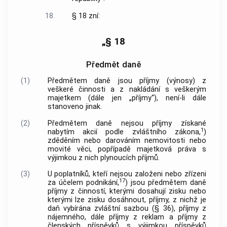
18.
§ 18 zní:
„§ 18
Předmět daně
(1)
Předmětem daně jsou příjmy (výnosy) z
veškeré činnosti a z nakládání s veškerým
majetkem (dále jen „příjmy“), není-li dále
stanoveno jinak.
(2)
Předmětem daně nejsou příjmy získané
1
nabytím akcií podle zvláštního zákona,
)
zděděním nebo darováním nemovitosti nebo
movité věci, popřípadě majetková práva s
výjimkou z nich plynoucích příjmů.
(3)
U poplatníků, kteří nejsou založeni nebo zřízeni
17
za účelem podnikání,
) jsou předmětem daně
příjmy z činností, kterými dosahují zisku nebo
kterými lze zisku dosáhnout, příjmy, z nichž je
daň vybírána zvláštní sazbou (§ 36), příjmy z
nájemného, dále příjmy z reklam a příjmy z
členských příspěvků s výjimkou příspěvků