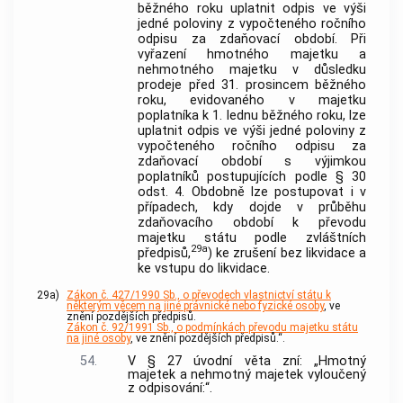
běžného roku uplatnit odpis ve výši
jedné poloviny z vypočteného ročního
odpisu za zdaňovací období. Při
vyřazení hmotného majetku a
nehmotného majetku v důsledku
prodeje před 31. prosincem běžného
roku, evidovaného v majetku
poplatníka k 1. lednu běžného roku, lze
uplatnit odpis ve výši jedné poloviny z
vypočteného ročního odpisu za
zdaňovací období s výjimkou
poplatníků postupujících podle § 30
odst. 4. Obdobně lze postupovat i v
případech, kdy dojde v průběhu
zdaňovacího období k převodu
majetku státu podle zvláštních
29a
předpisů,
) ke zrušení bez likvidace a
ke vstupu do likvidace.
29a)
Zákon č. 427/1990 Sb., o převodech vlastnictví státu k
některým věcem na jiné právnické nebo fyzické osoby
, ve
znění pozdějších předpisů.
Zákon č. 92/1991 Sb., o podmínkách převodu majetku státu
na jiné osoby
, ve znění pozdějších předpisů.“.
54.
V § 27 úvodní věta zní: „Hmotný
majetek a nehmotný majetek vyloučený
z odpisování:“.