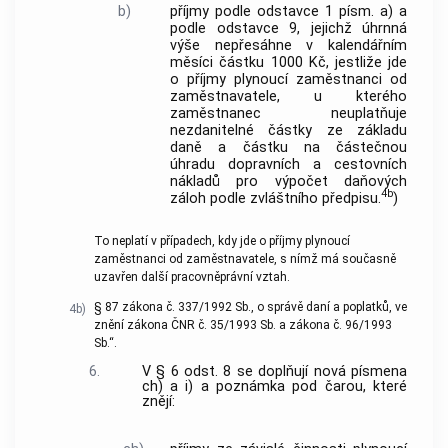
b)
příjmy podle odstavce 1 písm. a) a
podle odstavce 9, jejichž úhrnná
výše nepřesáhne v kalendářním
měsíci částku 1000 Kč, jestliže jde
o příjmy plynoucí zaměstnanci od
zaměstnavatele, u kterého
zaměstnanec neuplatňuje
nezdanitelné částky ze základu
daně a částku na částečnou
úhradu dopravních a cestovních
nákladů pro výpočet daňových
4b
záloh podle zvláštního předpisu.
)
To neplatí v případech, kdy jde o příjmy plynoucí
zaměstnanci od zaměstnavatele, s nímž má současně
uzavřen další pracovněprávní vztah.
§ 87 zákona č. 337/1992 Sb., o správě daní a poplatků, ve
4b)
znění zákona ČNR č. 35/1993 Sb. a zákona č. 96/1993
Sb.“.
6.
V § 6 odst. 8 se doplňují nová písmena
ch) a i) a poznámka pod čarou, které
znějí: