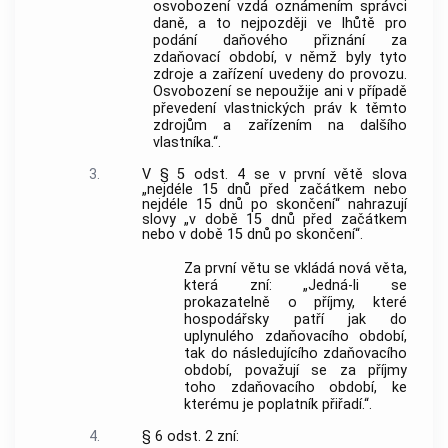
osvobození vzdá oznámením správci
daně, a to nejpozději ve lhůtě pro
podání daňového přiznání za
zdaňovací období, v němž byly tyto
zdroje a zařízení uvedeny do provozu.
Osvobození se nepoužije ani v případě
převedení vlastnických práv k těmto
zdrojům a zařízením na dalšího
vlastníka.“.
3.
V § 5 odst. 4 se v první větě slova
„nejdéle 15 dnů před začátkem nebo
nejdéle 15 dnů po skončení“ nahrazují
slovy „v době 15 dnů před začátkem
nebo v době 15 dnů po skončení“.
Za první větu se vkládá nová věta,
která zní: „Jedná-li se
prokazatelně o příjmy, které
hospodářsky patří jak do
uplynulého zdaňovacího období,
tak do následujícího zdaňovacího
období, považují se za příjmy
toho zdaňovacího období, ke
kterému je poplatník přiřadí.“.
4.
§ 6 odst. 2 zní: