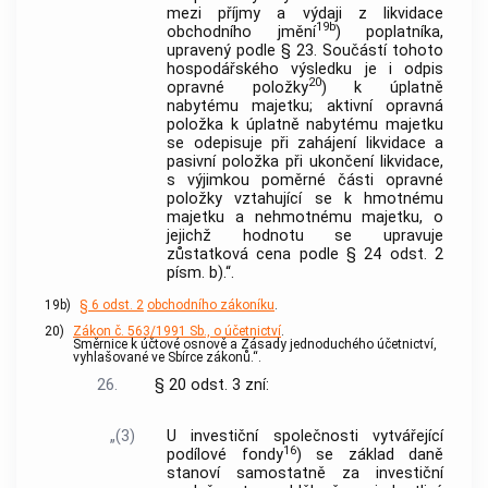
mezi příjmy a výdaji z likvidace
19b
obchodního jmění
) poplatníka,
upravený podle § 23. Součástí tohoto
hospodářského výsledku je i odpis
20
opravné položky
) k úplatně
nabytému majetku; aktivní opravná
položka k úplatně nabytému majetku
se odepisuje při zahájení likvidace a
pasivní položka při ukončení likvidace,
s výjimkou poměrné části opravné
položky vztahující se k hmotnému
majetku a nehmotnému majetku, o
jejichž hodnotu se upravuje
zůstatková cena podle § 24 odst. 2
písm. b).“.
19b)
§ 6 odst. 2
obchodního zákoníku
.
20)
Zákon č. 563/1991 Sb., o účetnictví
.
Směrnice k účtové osnově a Zásady jednoduchého účetnictví,
vyhlašované ve Sbírce zákonů.“.
26.
§ 20 odst. 3 zní:
„(3)
U investiční společnosti vytvářející
16
podílové fondy
) se základ daně
stanoví samostatně za investiční