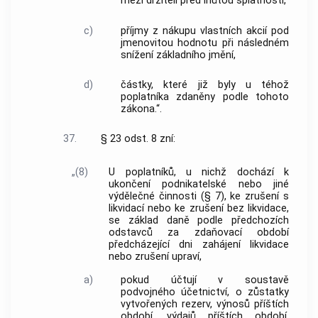
mezi držiteli před lhůtou splatnosti,
c)
příjmy z nákupu vlastních akcií pod
jmenovitou hodnotu při následném
snížení základního jmění,
d)
částky, které již byly u téhož
poplatníka zdaněny podle tohoto
zákona.“.
37.
§ 23 odst. 8 zní:
„(8)
U poplatníků, u nichž dochází k
ukončení podnikatelské nebo jiné
výdělečné činnosti (§ 7), ke zrušení s
likvidací nebo ke zrušení bez likvidace,
se základ daně podle předchozích
odstavců za zdaňovací období
předcházející dni zahájení likvidace
nebo zrušení upraví,
a)
pokud účtují v soustavě
podvojného účetnictví, o zůstatky
vytvořených rezerv, výnosů příštích
období, výdajů příštích období,