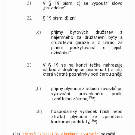
21.
V § 19 písm. c) se vypouští slovo
„pravidelné“.
22.
§ 19 písm. d) zní:
„d)
příjmy bytových družstev z
nájemného za družstevní byty a
družstevní garáže a z úhrad za
plnění poskytovaná s jejich
užíváním,“.
23.
V § 19 se na konci tečka nahrazuje
čárkou a doplňují se písmena h) a ch),
která včetně poznámky pod čarou znějí:
„h)
příjmy plynoucí z odpisu závazků při
vyrovnání provedeném podle
19a
zvláštního zákona,
)
ch)
hospodářský výsledek (zisk nebo
ztráta) plynoucí ze zpeněžení
19a
konkursní podstaty,
)
19a)
Zákon č. 328/1991 Sb., o konkursu a vyrovnání
, ve znění