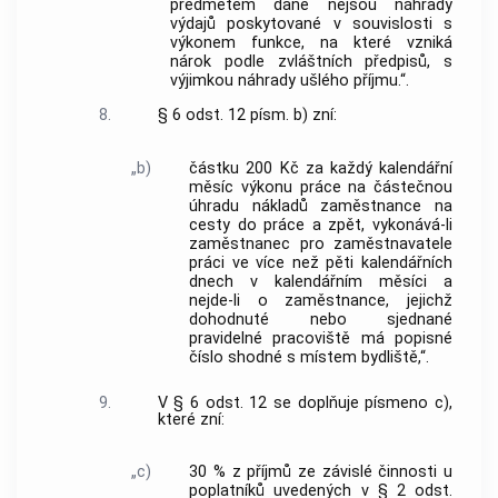
předmětem daně nejsou náhrady
výdajů poskytované v souvislosti s
výkonem funkce, na které vzniká
nárok podle zvláštních předpisů, s
výjimkou náhrady ušlého příjmu.“.
8.
§ 6 odst. 12 písm. b) zní:
„b)
částku 200 Kč za každý kalendářní
měsíc výkonu práce na částečnou
úhradu nákladů zaměstnance na
cesty do práce a zpět, vykonává-li
zaměstnanec pro zaměstnavatele
práci ve více než pěti kalendářních
dnech v kalendářním měsíci a
nejde-li o zaměstnance, jejichž
dohodnuté nebo sjednané
pravidelné pracoviště má popisné
číslo shodné s místem bydliště,“.
9.
V § 6 odst. 12 se doplňuje písmeno c),
které zní:
„c)
30 % z příjmů ze závislé činnosti u
poplatníků uvedených v § 2 odst.