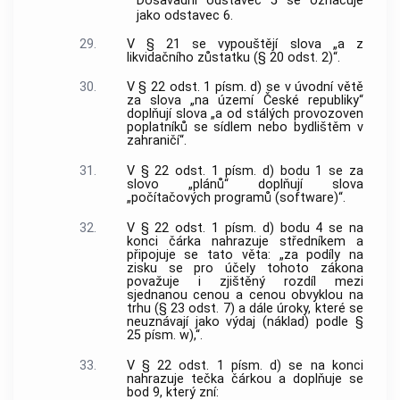
Dosavadní odstavec 5 se označuje
jako odstavec 6.
29.
V § 21 se vypouštějí slova „a z
likvidačního zůstatku (§ 20 odst. 2)“.
30.
V § 22 odst. 1 písm. d) se v úvodní větě
za slova „na území České republiky“
doplňují slova „a od stálých provozoven
poplatníků se sídlem nebo bydlištěm v
zahraničí“.
31.
V § 22 odst. 1 písm. d) bodu 1 se za
slovo „plánů“ doplňují slova
„počítačových programů (software)“.
32.
V § 22 odst. 1 písm. d) bodu 4 se na
konci čárka nahrazuje středníkem a
připojuje se tato věta: „za podíly na
zisku se pro účely tohoto zákona
považuje i zjištěný rozdíl mezi
sjednanou cenou a cenou obvyklou na
trhu (§ 23 odst. 7) a dále úroky, které se
neuznávají jako výdaj (náklad) podle §
25 písm. w),“.
33.
V § 22 odst. 1 písm. d) se na konci
nahrazuje tečka čárkou a doplňuje se
bod 9, který zní: