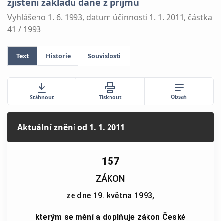
zjištění základu daně z příjmů
Vyhlášeno 1. 6. 1993, datum účinnosti 1. 1. 2011, částka
41 / 1993
Text
Historie
Souvislosti
Obsah
Stáhnout
Tisknout
Aktuální znění
od 1. 1. 2011
157
ZÁKON
ze dne 19. května 1993,
kterým se mění a doplňuje zákon České