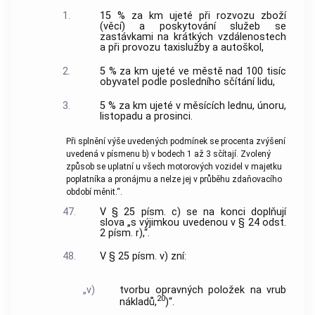
1.
15 % za km ujeté při rozvozu zboží
(věcí) a poskytování služeb se
zastávkami na krátkých vzdálenostech
a při provozu taxislužby a autoškol,
2.
5 % za km ujeté ve městě nad 100 tisíc
obyvatel podle posledního sčítání lidu,
3.
5 % za km ujeté v měsících lednu, únoru,
listopadu a prosinci.
Při splnění výše uvedených podmínek se procenta zvýšení
uvedená v písmenu b) v bodech 1 až 3 sčítají. Zvolený
způsob se uplatní u všech motorových vozidel v majetku
poplatníka a pronájmu a nelze jej v průběhu zdaňovacího
období měnit.“.
47.
V § 25 písm. c) se na konci doplňují
slova „s výjimkou uvedenou v § 24 odst.
2 písm. r),“.
48.
V § 25 písm. v) zní:
„v)
tvorbu opravných položek na vrub
20
nákladů,
)“.