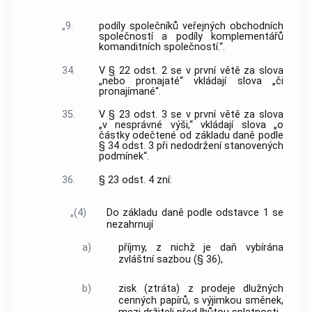
„9.
podíly společníků veřejných obchodních
společností a podíly komplementářů
komanditních společností.“.
34.
V § 22 odst. 2 se v první větě za slova
„nebo pronajaté“ vkládají slova „či
pronajímané“.
35.
V § 23 odst. 3 se v první větě za slova
„v nesprávné výši,“ vkládají slova „o
částky odečtené od základu daně podle
§ 34 odst. 3 při nedodržení stanovených
podmínek“.
36.
§ 23 odst. 4 zní:
„(4)
Do základu daně podle odstavce 1 se
nezahrnují
a)
příjmy, z nichž je daň vybírána
zvláštní sazbou (§ 36),
b)
zisk (ztráta) z prodeje dlužných
cenných papírů, s výjimkou směnek,