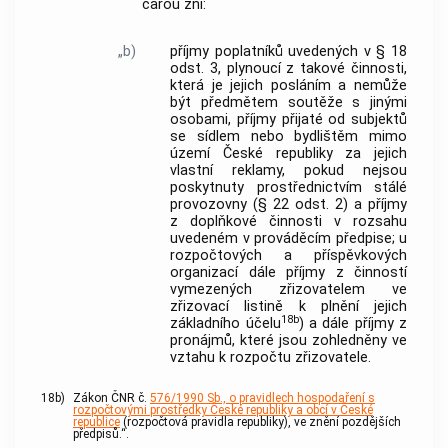
čarou zní:
„b)
příjmy poplatníků uvedených v § 18
odst. 3, plynoucí z takové činnosti,
která je jejich posláním a nemůže
být předmětem soutěže s jinými
osobami, příjmy přijaté od subjektů
se sídlem nebo bydlištěm mimo
území České republiky za jejich
vlastní reklamy, pokud nejsou
poskytnuty prostřednictvím stálé
provozovny (§ 22 odst. 2) a příjmy
z doplňkové činnosti v rozsahu
uvedeném v prováděcím předpise; u
rozpočtových a příspěvkových
organizací dále příjmy z činností
vymezených zřizovatelem ve
zřizovací listině k plnění jejich
18b
základního účelu
) a dále příjmy z
pronájmů, které jsou zohledněny ve
vztahu k rozpočtu zřizovatele.
18b)
Zákon ČNR č.
576/1990 Sb., o pravidlech hospodaření s
rozpočtovými prostředky České republiky a obcí v České
republice
(rozpočtová pravidla republiky), ve znění pozdějších
předpisů.“.