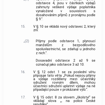
odstavce 4, jsou v částkách výdajů
zahrnuty veškeré výdaje poplatníka
vynaložené v souvislosti s
dosahováním příjmů z pronájmu podle
§ 9.“.
15.
V § 10 se vkládá nový odstavec 2, který
zní:
„(2)
Příjmy podle odstavce 1, plynoucí
manželům z bezpodílového
spoluvlastnictví, se zdaňují u jednoho
z nich.“.
Dosavadní odstavce 2 až 9 se
označují jako odstavce 3 až 10.
16.
V § 12 odst. 1 se za poslední větu
připojuje tato věta: „Pokud nejsou příjmy
a výdaje rozděleny mezi účastníky
sdružení rovným dílem, mohou
účastníci sdružení uplatnit výdaje na ně
připadající pouze v prokázané výši.“.
17.
V § 15 odst. 8 za slovem „školství“ se
vkládají slova „, na policii České
republiky“.