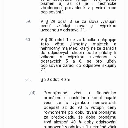
písmen a) až c) je i technické
zhodnocení provedené v prvním roce
odpisování.“.
59.
V § 29 odst. 3 se za slova „vstupní
cenu“ vkládají slova „s výjimkou
uvedenou v odstavci 1“.
60.
V § 30 odst. 1 se za tabulkou připojuje
tato věta: „Hmotný majetek a
nehmotný majetek, který nelze zařadit
do odpisových skupin podle přílohy k
zákonu s výjimkou uvedenou v
odstavcích 5 a 6, se pro účely
odpisování zařadí do odpisové skupiny
2.“.
61.
§ 30 odst. 4 zní:
„(4)
Pronajímané věci u finančního
pronájmu s následnou koupí najaté
věci lze s výjimkou nemovitostí
odepsat až do 90 % vstupní ceny
rovnoměrně po dobu trvání pronájmu
za předpokladu, že doba pronájmu
trvá alespoň 40 % doby odpisování
stanovené v odstavci 1, nejméně však