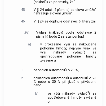
(nákladů) za podmínky, že“.
45.
V § 24 odst. 4 písm. a) se slovo „může“
nahrazuje slovem „musí“.
46.
V § 24 se doplňuje odstavec 6, který zní:
„(6)
Výdaje (náklady) podle odstavce 2
písm. k) bodu 2 se stanoví buď
a)
v prokázané výši za nakoupené
pohonné hmoty, nejvýše však ve
5
výši náhrady výdajů
) za
spotřebované pohonné hmoty
zvýšené u
1.
osobních automobilů o 20 %,
2.
nákladních automobilů a autobusů o 25
% nebo o 30 % při jízdě s přívěsem,
nebo
5
b)
ve výši náhrady výdajů
) za
spotřebované hmoty zvýšené
o