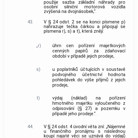
použije sazba základní náhrady pro
osobní silniční motorová vozidla
zvýšená na dvojnásobek,“.
43.
V § 24 odst. 2 se na konci písmene p)
nahrazuje tečka čárkou a připojují se
písmena r), s) a t), která znějí:
„r)
úhrn cen pořízení majetkových
cenných papírů za zdaňovací
období v případě jejich prodeje,
s)
u poplatníků účtujících v soustavě
podvojného účetnictví hodnota
pohledávek do výše příjmů z jejich
prodeje,
t)
výdaj (náklad) na pořízení
hmotného majetku vyloučeného z
odpisování (§ 27) a pozemku v
případě jeho prodeje.“.
44.
V § 24 odst. 4 úvodní věta zní: „Nájemné
u finančního pronájmu s následnou
koupí najaté věci se uznává do výdajů