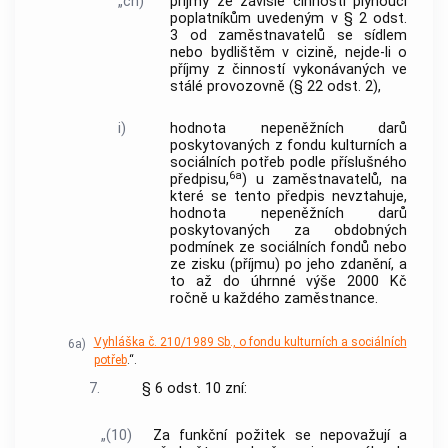
„ch)
příjmy ze závislé činnosti plynoucí
poplatníkům uvedeným v § 2 odst.
3 od zaměstnavatelů se sídlem
nebo bydlištěm v cizině, nejde-li o
příjmy z činností vykonávaných ve
stálé provozovně (§ 22 odst. 2),
i)
hodnota nepeněžních darů
poskytovaných z fondu kulturních a
sociálních potřeb podle příslušného
6a
předpisu,
) u zaměstnavatelů, na
které se tento předpis nevztahuje,
hodnota nepeněžních darů
poskytovaných za obdobných
podmínek ze sociálních fondů nebo
ze zisku (příjmu) po jeho zdanění, a
to až do úhrnné výše 2000 Kč
ročně u každého zaměstnance.
Vyhláška č. 210/1989 Sb., o fondu kulturních a sociálních
6a)
potřeb
.“.
7.
§ 6 odst. 10 zní:
„(10)
Za funkční požitek se nepovažují a