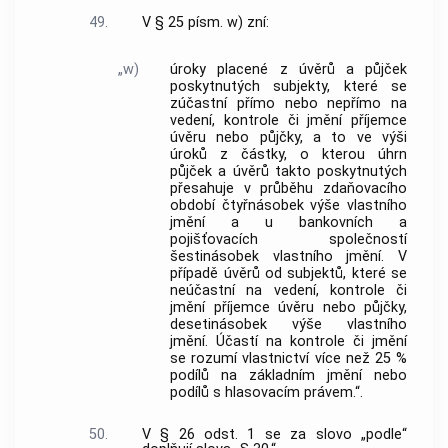
49.
V § 25 písm. w) zní:
„w)
úroky placené z úvěrů a půjček
poskytnutých subjekty, které se
zúčastní přímo nebo nepřímo na
vedení, kontrole či jmění příjemce
úvěru nebo půjčky, a to ve výši
úroků z částky, o kterou úhrn
půjček a úvěrů takto poskytnutých
přesahuje v průběhu zdaňovacího
období čtyřnásobek výše vlastního
jmění a u bankovních a
pojišťovacích společností
šestinásobek vlastního jmění. V
případě úvěrů od subjektů, které se
neúčastní na vedení, kontrole či
jmění příjemce úvěru nebo půjčky,
desetinásobek výše vlastního
jmění. Účastí na kontrole či jmění
se rozumí vlastnictví více než 25 %
podílů na základním jmění nebo
podílů s hlasovacím právem.“.
50.
V § 26 odst. 1 se za slovo „podle“