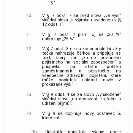
5.“.
10.
V § 7 odst. 7 se před slova „ve výši“
vkládají slova „s výjimkou uvedenou v §
12 odst. 1“.
11.
V § 7 odst. 7 písm. c) se „30 %“
nahrazuje „25 %“.
12.
V § 7 odst. 8 se na konci poslední věty
tečka nahrazuje čárkou a připojuje se
text, který zní: „kromě povinného
pojistného na sociální zabezpečení a
příspěvku na státní politiku
zaměstnanosti a pojistného na
všeobecné zdravotní pojištění, které
může poplatník uplatnit navíc v
prokázané výši.“.
13.
V § 9 odst. 4 se za slovo „vynaložené“
vkládají slova „na dosažení, zajištění a
udržení příjmů“.
14.
V § 9 se doplňuje nový odstavec 5,
který zní:
„(5)
Uplatní-li poplatník výdaje podle