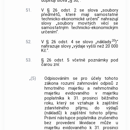
doplňují slova „§ 30,“.
51.
V § 26 odst. 2 se slova „soubory
předmětů, které mají samostatné
technicko-ekonomické určení“ nahrazují
slovy „soubory movitých věcí se
samostatným technicko-ekonomickým
určením“.
20
52.
V § 26 odst. 4 se slovo „náklady.
)“
nahrazuje slovy „výdaje vyšší než 20 000
Kč.“.
53.
§ 26 odst. 5 včetně poznámky pod
čarou zní:
„(5)
Odpisováním se pro účely tohoto
zákona rozumí zahrnování odpisů z
hmotného majetku a nehmotného
majetku evidovaného v majetku
poplatníka k 31. prosinci běžného
roku, který se vztahuje k zajištění
zdanitelného příjmu, do výdajů
(nákladů) k zajištění tohoto příjmu.
Právní nástupce poplatníka zrušeného
bez provedení likvidace může u
majetku evidovaného k 31. prosinci