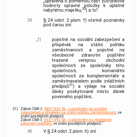
„upravená o poměrnou část zůstatkové
hodnoty opravné položky k úplatně
20
nabytému majetku,
) a to“.
39.
§ 24 odst. 2 písm. f) včetně poznámky
pod čarou zní:
„f)
pojistné na sociální zabezpečení a
příspěvek na státní politiku
zaměstnanosti a pojistné na
všeobecné zdravotní pojištění
hrazené veřejnou obchodní
společnosti za společníky této
společnosti, komanditní
společností za komplementáře a
zaměstnavatelem podle zvláštních
21
předpisů
) a výdaje na sociální
dávky poskytované místo dávek
povinného pojištění,
21)
Zákon ČNR č.
589/1992 Sb., o pojistném na sociální
zabezpečení a příspěvku na státní politiku zaměstnanosti
, ve
znění pozdějších předpisů.
Zákon ČNR č.
592/1992 Sb., o pojistném na všeobecné
zdravotní pojištění
, ve znění pozdějších předpisů.“.
40.
V § 24 odst. 2 písm. h) zní: