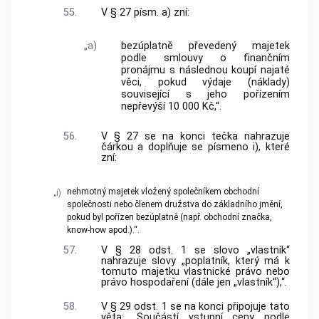
55.
V § 27 písm. a) zní:
„a)
bezúplatně převedený majetek
podle smlouvy o finančním
pronájmu s následnou koupí najaté
věci, pokud výdaje (náklady)
související s jeho pořízením
nepřevýší 10 000 Kč,“.
56.
V § 27 se na konci tečka nahrazuje
čárkou a doplňuje se písmeno i), které
zní:
nehmotný majetek vložený společníkem obchodní
„i)
společnosti nebo členem družstva do základního jmění,
pokud byl pořízen bezúplatně (např. obchodní značka,
know-how apod.).“.
57.
V § 28 odst. 1 se slovo „vlastník“
nahrazuje slovy „poplatník, který má k
tomuto majetku vlastnické právo nebo
právo hospodaření (dále jen „vlastník“),“.
58.
V § 29 odst. 1 se na konci připojuje tato
věta: „Součástí vstupní ceny podle