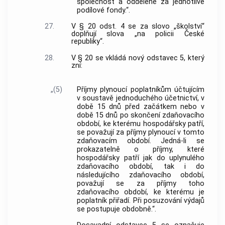
společnost a odděleně za jednotlivé
podílové fondy.“.
27.
V § 20 odst. 4 se za slovo „školství“
doplňují slova „na policii České
republiky“.
28.
V § 20 se vkládá nový odstavec 5, který
zní:
„(5)
Příjmy plynoucí poplatníkům účtujícím
v soustavě jednoduchého účetnictví, v
době 15 dnů před začátkem nebo v
době 15 dnů po skončení zdaňovacího
období, ke kterému hospodářsky patří,
se považují za příjmy plynoucí v tomto
zdaňovacím období. Jedná-li se
prokazatelně o příjmy, které
hospodářsky patří jak do uplynulého
zdaňovacího období, tak i do
následujícího zdaňovacího období,
považují se za příjmy toho
zdaňovacího období, ke kterému je
poplatník přiřadí. Při posuzování výdajů
se postupuje obdobně.“.