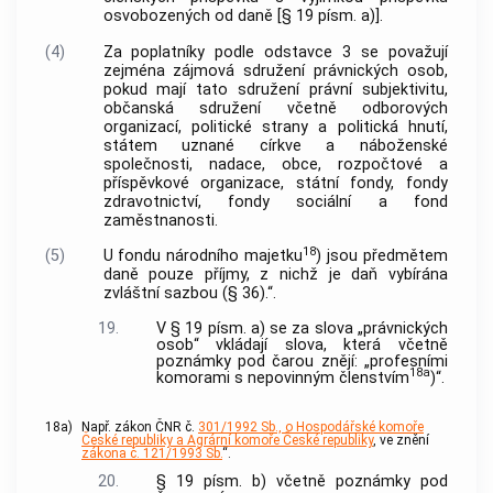
osvobozených od daně [§ 19 písm. a)].
(4)
Za poplatníky podle odstavce 3 se považují
zejména zájmová sdružení právnických osob,
pokud mají tato sdružení právní subjektivitu,
občanská sdružení včetně odborových
organizací, politické strany a politická hnutí,
státem uznané církve a náboženské
společnosti, nadace, obce, rozpočtové a
příspěvkové organizace, státní fondy, fondy
zdravotnictví, fondy sociální a fond
zaměstnanosti.
18
(5)
U fondu národního majetku
) jsou předmětem
daně pouze příjmy, z nichž je daň vybírána
zvláštní sazbou (§ 36).“.
19.
V § 19 písm. a) se za slova „právnických
osob“ vkládají slova, která včetně
poznámky pod čarou znějí: „profesními
18a
komorami s nepovinným členstvím
)“.
18a)
Např. zákon ČNR č.
301/1992 Sb., o Hospodářské komoře
České republiky a Agrární komoře České republiky
, ve znění
zákona č. 121/1993 Sb.
“.
20.
§ 19 písm. b) včetně poznámky pod