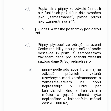
„(2)
Poplatník s příjmy ze závislé činnosti
a z funkčních požitků je dále označen
jako „zaměstnanec“, plátce příjmu
jako „zaměstnavatel“.“.
5.
§ 6 odst. 4 včetně poznámky pod čarou
zní:
„(4)
Příjmy plynoucí ze zdrojů na území
České republiky jsou po snížení podle
odstavce 12 písm. a) samostatným
základem daně pro zdanění zvláštní
sazbou daně (§ 36), jedná-li se o
a)
příjmy podle odstavce 1 písm. a) na
základě právních vztahů
uzavřených mezi zaměstnancem a
zaměstnavatelem na dobu
nepřesahující v úhrnu pět
kalendářních dnů v kalendářním
měsíci a jejichž úhrnná výše
nepřesáhne v kalendářním měsíci
částku 3000 Kč,