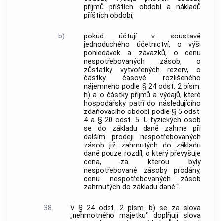
příjmů příštích období a nákladů
příštích období,
b)
pokud účtují v soustavě
jednoduchého účetnictví, o výši
pohledávek a závazků, o cenu
nespotřebovaných zásob, o
zůstatky vytvořených rezerv, o
částky časově rozlišeného
nájemného podle § 24 odst. 2 písm.
h) a o částky příjmů a výdajů, které
hospodářsky patří do následujícího
zdaňovacího období podle § 5 odst.
4 a § 20 odst. 5. U fyzických osob
se do základu daně zahrne při
dalším prodeji nespotřebovaných
zásob již zahrnutých do základu
daně pouze rozdíl, o který převyšuje
cena, za kterou byly
nespotřebované zásoby prodány,
cenu nespotřebovaných zásob
zahrnutých do základu daně.“.
38.
V § 24 odst. 2 písm. b) se za slova
„nehmotného majetku“ doplňují slova