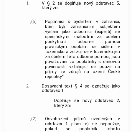
1.
V § 2 se doplňuje nový odstavec 5,
který zní:
„(5)
Poplatníci s bydlištěm v zahraničí,
kteří byli zahraničním subjektem
vysláni jako odborníci (experti) se
specifickými znalostmi za účelem
poskytnutí odborné pomoci
právnickým osobám se sídlem v
tuzemsku a zdržují se v tuzemsku jen
za účelem této odborné pomoci, jsou
považováni za poplatníky s daňovou
povinností vztahující se pouze na
příjmy ze zdrojů na území České
republiky.“.
2.
Dosavadní text § 4 se označuje jako
odstavec 1.
Doplňuje se nový odstavec 2,
který zní:
„(2)
Osvobození příjmů uvedených v
odstavci 1 písm. e) se nepoužije,
pokud se poplatník tohoto