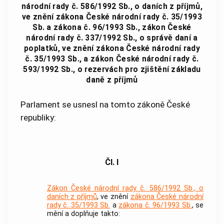
národní rady č. 586/1992 Sb., o daních z příjmů,
ve znění zákona České národní rady č. 35/1993
Sb. a zákona č. 96/1993 Sb., zákon České
národní rady č. 337/1992 Sb., o správě daní a
poplatků, ve znění zákona České národní rady
č. 35/1993 Sb., a zákon České národní rady č.
593/1992 Sb., o rezervách pro zjištění základu
daně z příjmů
Parlament se usnesl na tomto zákoně České
republiky:
Čl. I
Zákon České národní rady č. 586/1992 Sb., o
daních z příjmů
, ve znění
zákona České národní
rady č. 35/1993 Sb.
a
zákona č. 96/1993 Sb.
, se
mění a doplňuje takto: