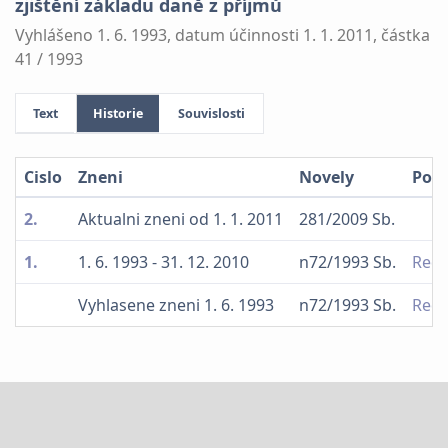
zjištění základu daně z příjmů
Vyhlášeno 1. 6. 1993, datum účinnosti 1. 1. 2011, částka
41 / 1993
Text
Historie
Souvislosti
Cislo
Zneni
Novely
Poz
2.
Aktualni zneni od 1. 1. 2011
281/2009 Sb.
1.
1. 6. 1993 - 31. 12. 2010
n72/1993 Sb.
Reda
Vyhlasene zneni 1. 6. 1993
n72/1993 Sb.
Reda