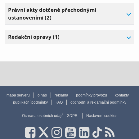
Právní akty dotčené přechodnými
ustanoveními (2)
Redakční opravy (1)
mapa serveru
o nás
reklama
podmínky provozu
kontakty
publikační podmínky
FAQ
obchodní a reklamační podmínky
Ochrana osobních údajů - GDPR
Nastavení cookies